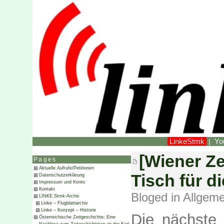
LinkeStmk
Yo
|
[Wiener Ze
Pages
Aktuelle Aufrufe/Petitionen
Tisch für d
Datenschutzerklärung
Impressum und Konto
Kontakt
Bloged in
Allgeme
LINKE.Stmk-Archiv
Linke – Flugblattarchiv
Linke – Konzept – Historie
Die nächste 
Österreichische Zeitgeschichte: Eine