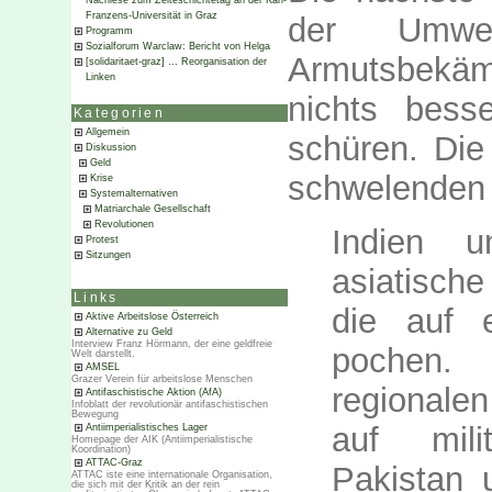
Nachlese zum Zeiteschichtetag an der Karl-
Franzens-Universität in Graz
der Umwelt
Programm
Sozialforum Warclaw: Bericht von Helga
Armutsbekä
[solidaritaet-graz] … Reorganisation der
Linken
nichts bess
Kategorien
Allgemein
schüren. Di
Diskussion
Geld
schwelenden K
Krise
Systemalternativen
Matriarchale Gesellschaft
Revolutionen
Indien 
Protest
Sitzungen
asiatisch
Links
die auf 
Aktive Arbeitslose Österreich
Alternative zu Geld
Interview Franz Hörmann, der eine geldfreie
pochen.
Welt darstellt.
AMSEL
Grazer Verein für arbeitslose Menschen
regionale
Antifaschistische Aktion (AfA)
Infoblatt der revolutionär antifaschistischen
Bewegung
auf mili
Antiimperialistisches Lager
Homepage der AIK (Antiimperialistische
Koordination)
ATTAC-Graz
Pakistan 
ATTAC iste eine internationale Organisation,
die sich mit der Kritik an der rein