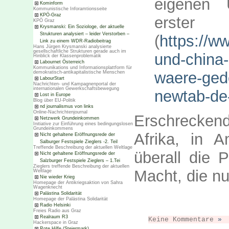
eigenen 
Kominform
Kommunistische Inforamtionsseite
KPÖ-Graz
ers
KPÖ Graz
Krysmanski: Ein Soziologe, der aktuelle
Strukturen analysiert – leider Verstorben –
(
https://w
Link zu einem WDR-Radiobeitrag
Hans Jürgen Krysmanski analysierte
gesellschaftliche Strukturen gerade auch im
und-china-
Hinblick der Klassenproblematik
Labournet Österreich
Kommunikations und Informationsplattform für
waere-ged
demokratisch-antikapitalistische Menschen
LabourStart
Nachrichten- und Kampagnenportal der
internationalen Gewerkschaftsbewegung
newtab-de
Lost in Europe
Blog über EU-Politik
nd journalismus von links
Online-Nachrichtenjournal
Erschrecken
Netzwerk Grundeinkommen
Initiative zur Einführung eines bedingungslosen
Grundeinkommens
Afrika, in A
Nicht gehaltene Eröffnungsrede der
Salburger Festspiele Zieglers -2. Teil
Treffende Beschreibung der aktuellen Weltlage
überall die P
Nicht gehaltene Eröffnungsrede der
Salzburger Festspiele Zieglers – 1.Tei
Zieglers treffende Beschreibung der aktuellen
Macht, die n
Weltlage
Nie wieder Krieg
Homepage der Antikriegsaktion von Sahra
Wagenknecht
Palästina Solidarität
Homepage der Palästina Solidarität
Radio Helsinki
Freies Radio aus Graz
Realraum R3
Keine Kommentare
»
Hackerspace in Graz
Rote Hilfe (Steiermark)