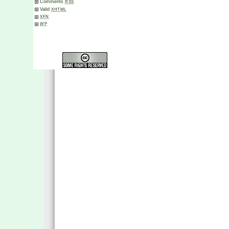
Comments
RSS
Valid
XHTML
XFN
WP