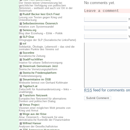
No comments yet.
Der Verein leistet Unterstützung bei
gerichtlicher Verfolgung von politischen
Aktivisten – weltweit und auch vor Ort in der
Leave a comment
Steiermark
Rudolf Becker liest Erich Fried
Lesung von Texten gegen Krieg und
Unterdrückung
Selbstbestimmtes Österreich
Initiative zum Systemwandel
M
Seniora.org
Blog über Erziehung – Ethik – Politik
SLP-Graz
Ortsgruppe der SLP (Sozialistische LinksPartei)
sol
Solidarität, Ökologie, Lebensstil – das sind die
zentralen Punkte des Vereins sol
Sozonline
Sozialistische Zeitung
StadtFruchtWien
Iniative für urbane Selbstversorgung
Steiermark Gemeinsam Jetzt
Steirische Vernetzungsplattform
Steirische Friedensplattform
Friedensbewegung
Steuerinitiative im ÖGB
Webseite betreut von Gerhard Kohlmaier
Tagebuch.at
Zeitschrift für Auseinandersetzung – links –
feed for comments on 
RSS
unabhängig
Transform Netzwerk
Europäisches Netzwerd für alternatives
Denken und politischen Dialog
Venus Project
Visionen einer möglichen Welt jenseits von
Krieg und Armut
Wege aus der Krise
Attac Österreich – Netzwerk für eine
demokratische Kontrolle der Finanzmärkte
Wilfried Hanser
Analysen der Gesellschaftskrise