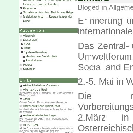
Nachlese zum Zeiteschichtetag an der Karl-
Franzens-Universität in Graz
Bloged in
Allgeme
Programm
Sozialforum Warclaw: Bericht von Helga
[solidaritaet-graz] … Reorganisation der
Erinnerung u
Linken
international
Kategorien
Allgemein
Diskussion
Das Zentral-
Geld
Krise
Systemalternativen
Umweltforum 
Matriarchale Gesellschaft
Revolutionen
Social and E
Protest
Sitzungen
2.-5. Mai in 
Links
Aktive Arbeitslose Österreich
Alternative zu Geld
Die näch
Interview Franz Hörmann, der eine geldfreie
Welt darstellt.
AMSEL
Grazer Verein für arbeitslose Menschen
Vorbereitung
Antifaschistische Aktion (AfA)
Infoblatt der revolutionär antifaschistischen
Bewegung
2.März i
Antiimperialistisches Lager
Homepage der AIK (Antiimperialistische
Koordination)
Österreichi
ATTAC-Graz
ATTAC iste eine internationale Organisation,
die sich mit der Kritik an der rein