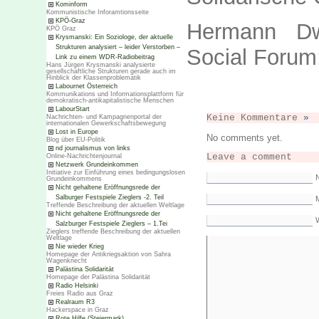
Kominform
Kommunistische Inforamtionsseite
KPÖ-Graz
Hermann Dwo
KPÖ Graz
Krysmanski: Ein Soziologe, der aktuelle
Strukturen analysiert – leider Verstorben –
Social Forum;
Link zu einem WDR-Radiobeitrag
Hans Jürgen Krysmanski analysierte
gesellschaftliche Strukturen gerade auch im
Hinblick der Klassenproblematik
Labournet Österreich
Kommunikations und Informationsplattform für
demokratisch-antikapitalistische Menschen
LabourStart
Keine Kommentare
»
Nachrichten- und Kampagnenportal der
internationalen Gewerkschaftsbewegung
Lost in Europe
No comments yet.
Blog über EU-Politik
nd journalismus von links
Leave a comment
Online-Nachrichtenjournal
Netzwerk Grundeinkommen
Initiative zur Einführung eines bedingungslosen
Grundeinkommens
Nicht gehaltene Eröffnungsrede der
Salburger Festspiele Zieglers -2. Teil
M
Treffende Beschreibung der aktuellen Weltlage
Nicht gehaltene Eröffnungsrede der
Salzburger Festspiele Zieglers – 1.Tei
Zieglers treffende Beschreibung der aktuellen
Weltlage
Nie wieder Krieg
Homepage der Antikriegsaktion von Sahra
Wagenknecht
Palästina Solidarität
Homepage der Palästina Solidarität
Radio Helsinki
Freies Radio aus Graz
Realraum R3
Hackerspace in Graz
Rote Hilfe (Steiermark)