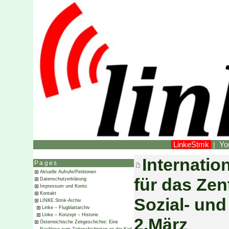
LinkeStmk
Yo
|
Internatio
Pages
Aktuelle Aufrufe/Petitionen
für das Zen
Datenschutzerklärung
Impressum und Konto
Kontakt
Sozial- un
LINKE.Stmk-Archiv
Linke – Flugblattarchiv
Linke – Konzept – Historie
2.März
Österreichische Zeitgeschichte: Eine