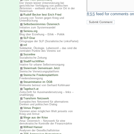
Der Verein leistet Unterstützung bei
gerichtlicher Verfolgung von politischen
Aktivisten – weltweit und auch vor Ort in der
Steiermark
feed for comments on 
RSS
Rudolf Becker liest Erich Fried
Lesung von Texten gegen Krieg und
Unterdrückung
Selbstbestimmtes Österreich
Initiative zum Systemwandel
Seniora.org
Blog über Erziehung – Ethik – Politik
SLP-Graz
Ortsgruppe der SLP (Sozialistische LinksPartei)
sol
Solidarität, Ökologie, Lebensstil – das sind die
zentralen Punkte des Vereins sol
Sozonline
Sozialistische Zeitung
StadtFruchtWien
Iniative für urbane Selbstversorgung
Steiermark Gemeinsam Jetzt
Steirische Vernetzungsplattform
Steirische Friedensplattform
Friedensbewegung
Steuerinitiative im ÖGB
Webseite betreut von Gerhard Kohlmaier
Tagebuch.at
Zeitschrift für Auseinandersetzung – links –
unabhängig
Transform Netzwerk
Europäisches Netzwerd für alternatives
Denken und politischen Dialog
Venus Project
Visionen einer möglichen Welt jenseits von
Krieg und Armut
Wege aus der Krise
Attac Österreich – Netzwerk für eine
demokratische Kontrolle der Finanzmärkte
Wilfried Hanser
Analysen der Gesellschaftskrise