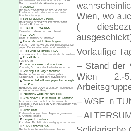
profitorientierten Ökonomie befasst; ATTAC-
wahrscheinl
Graz ist eine lokale Aktivistengruppe
ausreißer
Die grazer Wandzeitung des Verein zur
Förderung von Medienvielfalt und freier
Wien, wo auc
Berichterstattung
Blog für Science & Politik
Darstellung alternativer Interpretationen
( diesbez
aktueller Ereignisse
EPICENTER.WORKS
Verein für Datenschutz im Internet
ausgeschickt)
EUROEXIT
Linke, eurokritische Initiative
Forum für soziale Gerechtigkeit
Plattform zur Aktivierung der Zivilgesellschaft
gegen Demokratieverlust und Sozialabbau
Vorlaufige T
Freie Linke Österreich (FLOE)
Zusammenschluss linksorientierter Menschen
FUNKE Graz
Funke Graz
– Stand der 
Für ein unverwechselbares Graz
Versuch, Graz vor der Baulobby zu retten ..
Gemeingut in BürgerInnenhand
Wien 2.-5
Deutscher Verein zur Sicherung des
Gemeinguts – Stopp der Privatisierung
Gewerkschafter/Innen gegen Atomenergie
Arbeitsgruppe
und Krieg
Homepage der Gewerkschafter/Innen gegen
Atomenergie und Krieg
Internatinal Zeitschrift für Politik
– WSF in TUN
Jean Ziegler: Das Imperium der Schande
Leseprobe zum Buch „Das Imperium der
Schande“ sowie Links zu weiteren Büchern von
jean Ziegler
Junge Linke
– ALTERSUMM
Parteiunabhängige linke Jugendorganisation;
KPÖ-nahestehend
KlappeAuf: Kurzfilme
Kurzfülme für Solidarität und gegen Verhetzung
KLASSEgegenKLASSE
Solidarische
Nachrichten der revolutionären Linken