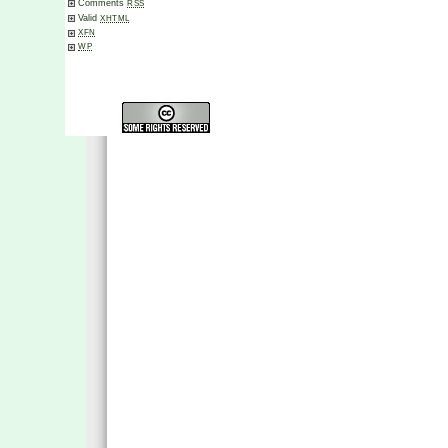
Comments
RSS
Valid
XHTML
XFN
WP