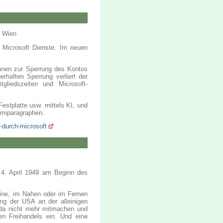
0 Wien
 Microsoft Dienste. Im neuen
önnen zur Sperrung des Kontos
rhaften Sperrung verliert der
gliedszeiten und Microsoft-
Festplatte usw. mittels KI, und
miparagraphen.
-durch-microsoft
4. April 1949 am Beginn des
aine, im Nahen oder im Fernen
ng der USA an der alleinigen
l da nicht mehr mitmachen und
den Freihandels ein. Und eine