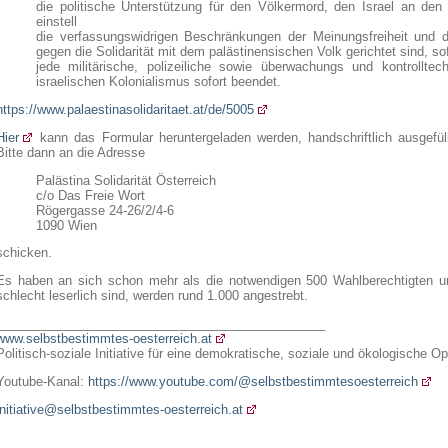
die politische Unterstützung für den Völkermord, den Israel an den 
einstell
die verfassungswidrigen Beschränkungen der Meinungsfreiheit und d
gegen die Solidarität mit dem palästinensischen Volk gerichtet sind, so
jede militärische, polizeiliche sowie überwachungs und kontrollte
israelischen Kolonialismus sofort beendet.
https://www.palaestinasolidaritaet.at/de/5005
Hier
kann das Formular heruntergeladen werden, handschriftlich ausgefül
Bitte dann an die Adresse
Palästina Solidarität Österreich
c/o Das Freie Wort
Rögergasse 24-26/2/4-6
1090 Wien
schicken.
Es haben an sich schon mehr als die notwendigen 500 Wahlberechtigten un
schlecht leserlich sind, werden rund 1.000 angestrebt.
_______________________________________________
www.selbstbestimmtes-oesterreich.at
Politisch-soziale Initiative für eine demokratische, soziale und ökologische Op
Youtube-Kanal:
https://www.youtube.com/@selbstbestimmtesoesterreich
initiative@selbstbestimmtes-oesterreich.at