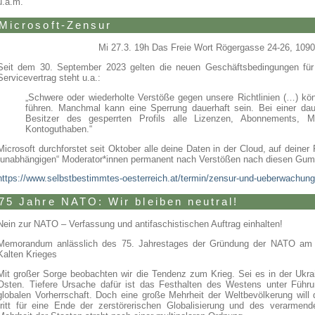
u.a.m.
Microsoft-Zensur
Mi 27.3. 19h Das Freie Wort Rögergasse 24-26, 109
Seit dem 30. September 2023 gelten die neuen Geschäftsbedingungen für
Servicevertrag steht u.a.:
„Schwere oder wiederholte Verstöße gegen unsere Richtlinien (…) k
führen. Manchmal kann eine Sperrung dauerhaft sein. Bei einer daue
Besitzer des gesperrten Profils alle Lizenzen, Abonnements, Mit
Kontoguthaben.“
Microsoft durchforstet seit Oktober alle deine Daten in der Cloud, auf deiner 
„unabhängigen“ Moderator*innen permanent nach Verstößen nach diesen Gum
https://www.selbstbestimmtes-oesterreich.at/termin/zensur-und-ueberwachung
75 Jahre NATO: Wir bleiben neutral!
Nein zur NATO – Verfassung und antifaschistischen Auftrag einhalten!
Memorandum anlässlich des 75. Jahrestages der Gründung der NATO am 
Kalten Krieges
Mit großer Sorge beobachten wir die Tendenz zum Krieg. Sei es in der Ukr
Osten. Tiefere Ursache dafür ist das Festhalten des Westens unter Führu
globalen Vorherrschaft. Doch eine große Mehrheit der Weltbevölkerung wil
tritt für eine Ende der zerstörerischen Globalisierung und des verarmen