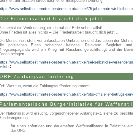
Mehrheit der Staaten strebt nach einer multipolaren Ordnung.
https://www.selbstbestimmtes-oesterreich.at/artikel/75-jahre-nato-wir-bleiben-n
Die Friedensarbeit braucht dich jetzt
Sei selbst die Veränderung, die du auf der Erde sehen willst!
Ohne Frieden ist alles nichts – Die Friedensarbeit braucht dich jetzt …
Die Menschheit steht vor unfassbaren Umbrüchen und das Leben der Mehrheit 
die politischen Eliten scheinbar keinerlei Relevanz. Begleitet und
Kriegspropaganda wird ein Krieg mit Russland gerechtfertigt und die Bev
Faden belogen.
https://www.selbstbestimmtes-oesterreich.at/artikel/sei-selbst-die-veraenderun
willst
ORF Zahlungsaufforderung
Orf: Was tun, wenn die Zahlungsaufforderung kommt
https://www.selbstbestimmtes-oesterreich.at/artikel/obs-offizieller-betrugs-ser
Parlamentarische Bürgerinitiative für Waffensti
Der Nationalrat wird ersucht, vorgeschriebener Anfangstext, siehe zu beschli
Bundesregierung
für einen sofortigen und dauerhaften Waffenstillstand in Palästina ei
der UNO