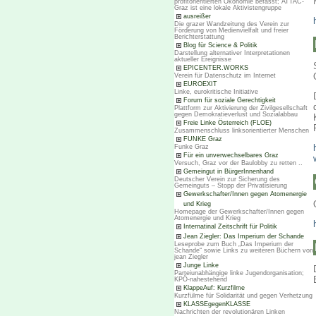
profitorientierten Ökonomie befasst; ATTAC-
Graz ist eine lokale Aktivistengruppe
ausreißer
Die grazer Wandzeitung des Verein zur
Förderung von Medienvielfalt und freier
Berichterstattung
Blog für Science & Politik
Darstellung alternativer Interpretationen
aktueller Ereignisse
EPICENTER.WORKS
Verein für Datenschutz im Internet
EUROEXIT
Linke, eurokritische Initiative
Forum für soziale Gerechtigkeit
Plattform zur Aktivierung der Zivilgesellschaft
gegen Demokratieverlust und Sozialabbau
Freie Linke Österreich (FLOE)
Zusammenschluss linksorientierter Menschen
FUNKE Graz
Funke Graz
Für ein unverwechselbares Graz
Versuch, Graz vor der Baulobby zu retten ..
Gemeingut in BürgerInnenhand
Deutscher Verein zur Sicherung des
Gemeinguts – Stopp der Privatisierung
Gewerkschafter/Innen gegen Atomenergie
und Krieg
Homepage der Gewerkschafter/Innen gegen
Atomenergie und Krieg
Internatinal Zeitschrift für Politik
Jean Ziegler: Das Imperium der Schande
Leseprobe zum Buch „Das Imperium der
Schande“ sowie Links zu weiteren Büchern von
jean Ziegler
Junge Linke
Parteiunabhängige linke Jugendorganisation;
KPÖ-nahestehend
KlappeAuf: Kurzfilme
Kurzfülme für Solidarität und gegen Verhetzung
KLASSEgegenKLASSE
Nachrichten der revolutionären Linken