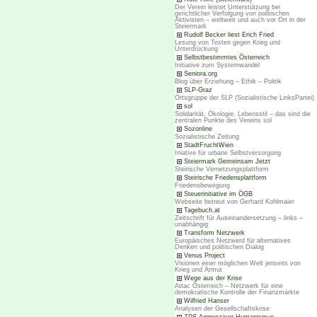
Der Verein leistet Unterstützung bei
gerichtlicher Verfolgung von politischen
Aktivisten – weltweit und auch vor Ort in der
Steiermark
Rudolf Becker liest Erich Fried
Lesung von Texten gegen Krieg und
Unterdrückung
Selbstbestimmtes Österreich
Initiative zum Systemwandel
Seniora.org
Blog über Erziehung – Ethik – Politik
SLP-Graz
Ortsgruppe der SLP (Sozialistische LinksPartei)
sol
Solidarität, Ökologie, Lebensstil – das sind die
zentralen Punkte des Vereins sol
Sozonline
Sozialistische Zeitung
StadtFruchtWien
Iniative für urbane Selbstversorgung
Steiermark Gemeinsam Jetzt
Steirische Vernetzungsplattform
Steirische Friedensplattform
Friedensbewegung
Steuerinitiative im ÖGB
Webseite betreut von Gerhard Kohlmaier
Tagebuch.at
Zeitschrift für Auseinandersetzung – links –
unabhängig
Transform Netzwerk
Europäisches Netzwerd für alternatives
Denken und politischen Dialog
Venus Project
Visionen einer möglichen Welt jenseits von
Krieg und Armut
Wege aus der Krise
Attac Österreich – Netzwerk für eine
demokratische Kontrolle der Finanzmärkte
Wilfried Hanser
Analysen der Gesellschaftskrise