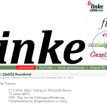
LinkeStmk
YouTube
Stmk gemeinsam
Grazer BI
|
|
|
[SebÖ] Rundbrief
Bloged in
Diskussion
,
Krise
,
Protest
by friedi Samstag März 23, 2024
Die Themen:
27.3.2024, Wien: Vortrag zu Microsoft-Zensur
75 Jahre NATO
ORF: Was tun bei Zahlungsaufforderung
Parlamentarische Bürgerinitiative zu Gaza