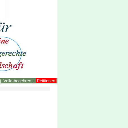
LINKEstmk
Volksbegehren
Petitionen
|
|