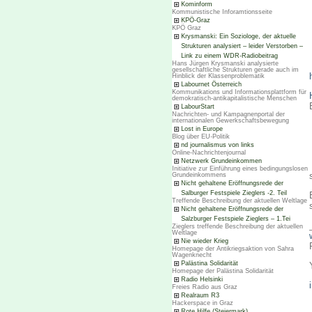
Kominform
Kommunistische Inforamtionsseite
KPÖ-Graz
KPÖ Graz
Krysmanski: Ein Soziologe, der aktuelle
Strukturen analysiert – leider Verstorben –
Link zu einem WDR-Radiobeitrag
Hans Jürgen Krysmanski analysierte
gesellschaftliche Strukturen gerade auch im
Hinblick der Klassenproblematik
Labournet Österreich
Kommunikations und Informationsplattform für
demokratisch-antikapitalistische Menschen
LabourStart
Nachrichten- und Kampagnenportal der
internationalen Gewerkschaftsbewegung
Lost in Europe
Blog über EU-Politik
nd journalismus von links
Online-Nachrichtenjournal
Netzwerk Grundeinkommen
Initiative zur Einführung eines bedingungslosen
Grundeinkommens
Nicht gehaltene Eröffnungsrede der
Salburger Festspiele Zieglers -2. Teil
Treffende Beschreibung der aktuellen Weltlage
Nicht gehaltene Eröffnungsrede der
Salzburger Festspiele Zieglers – 1.Tei
Zieglers treffende Beschreibung der aktuellen
Weltlage
Nie wieder Krieg
Homepage der Antikriegsaktion von Sahra
Wagenknecht
Palästina Solidarität
Homepage der Palästina Solidarität
Radio Helsinki
Freies Radio aus Graz
Realraum R3
Hackerspace in Graz
Rote Hilfe (Steiermark)