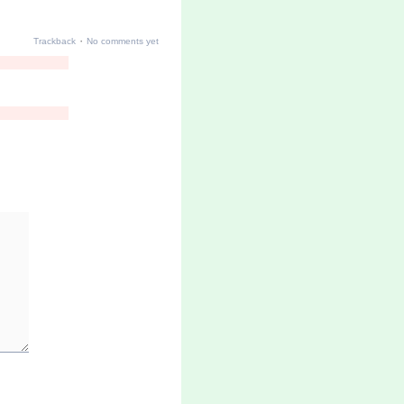
·
Trackback
No comments yet