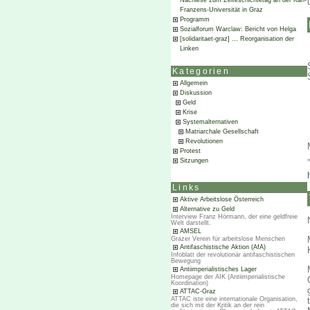
Nachlese zum Zeiteschichtetag an der Karl-
Franzens-Universität in Graz
Programm
Sozialforum Warclaw: Bericht von Helga
[solidaritaet-graz] … Reorganisation der
Linken
Kategorien
Allgemein
Diskussion
Geld
Krise
Systemalternativen
Matriarchale Gesellschaft
Revolutionen
Protest
Sitzungen
Links
Aktive Arbeitslose Österreich
Alternative zu Geld
Interview Franz Hörmann, der eine geldfreie
Welt darstellt.
AMSEL
Grazer Verein für arbeitslose Menschen
Antifaschistische Aktion (AfA)
Infoblatt der revolutionär antifaschistischen
Bewegung
Antiimperialistisches Lager
Homepage der AIK (Antiimperialistische
Koordination)
ATTAC-Graz
ATTAC iste eine internationale Organisation,
die sich mit der Kritik an der rein