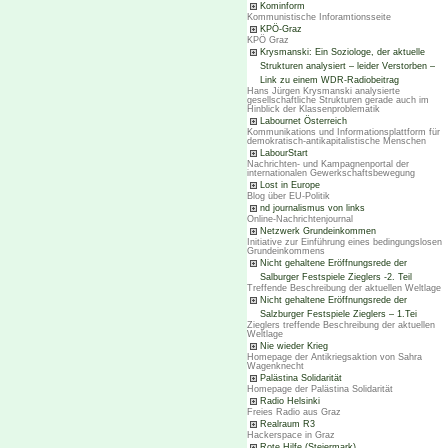
Kominform
Kommunistische Inforamtionsseite
KPÖ-Graz
KPÖ Graz
Krysmanski: Ein Soziologe, der aktuelle
Strukturen analysiert – leider Verstorben –
Link zu einem WDR-Radiobeitrag
Hans Jürgen Krysmanski analysierte
gesellschaftliche Strukturen gerade auch im
Hinblick der Klassenproblematik
Labournet Österreich
Kommunikations und Informationsplattform für
demokratisch-antikapitalistische Menschen
LabourStart
Nachrichten- und Kampagnenportal der
internationalen Gewerkschaftsbewegung
Lost in Europe
Blog über EU-Politik
nd journalismus von links
Online-Nachrichtenjournal
Netzwerk Grundeinkommen
Initiative zur Einführung eines bedingungslosen
Grundeinkommens
Nicht gehaltene Eröffnungsrede der
Salburger Festspiele Zieglers -2. Teil
Treffende Beschreibung der aktuellen Weltlage
Nicht gehaltene Eröffnungsrede der
Salzburger Festspiele Zieglers – 1.Tei
Zieglers treffende Beschreibung der aktuellen
Weltlage
Nie wieder Krieg
Homepage der Antikriegsaktion von Sahra
Wagenknecht
Palästina Solidarität
Homepage der Palästina Solidarität
Radio Helsinki
Freies Radio aus Graz
Realraum R3
Hackerspace in Graz
Rote Hilfe (Steiermark)