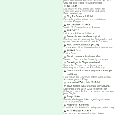
profitorientierten Ökonomie befasst; ATTAC-
Graz ist eine lokale Aktivistengruppe
ausreißer
Die grazer Wandzeitung des Verein zur
Förderung von Medienvielfalt und freier
Berichterstattung
Blog für Science & Politik
Darstellung alternativer Interpretationen
aktueller Ereignisse
EPICENTER.WORKS
Verein für Datenschutz im Internet
EUROEXIT
Linke, eurokritische Initiative
Forum für soziale Gerechtigkeit
Plattform zur Aktivierung der Zivilgesellschaft
gegen Demokratieverlust und Sozialabbau
Freie Linke Österreich (FLOE)
Zusammenschluss linksorientierter Menschen
FUNKE Graz
Funke Graz
Für ein unverwechselbares Graz
Versuch, Graz vor der Baulobby zu retten ..
Gemeingut in BürgerInnenhand
Deutscher Verein zur Sicherung des
Gemeinguts – Stopp der Privatisierung
Gewerkschafter/Innen gegen Atomenergie
und Krieg
Homepage der Gewerkschafter/Innen gegen
Atomenergie und Krieg
Internatinal Zeitschrift für Politik
Jean Ziegler: Das Imperium der Schande
Leseprobe zum Buch „Das Imperium der
Schande“ sowie Links zu weiteren Büchern von
jean Ziegler
Junge Linke
Parteiunabhängige linke Jugendorganisation;
KPÖ-nahestehend
KlappeAuf: Kurzfilme
Kurzfülme für Solidarität und gegen Verhetzung
KLASSEgegenKLASSE
Nachrichten der revolutionären Linken