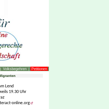
LINKEstmk
Volksbegehren
Petitionen
|
|
 Migranten
 am Lend
eweils 19.30 Uhr
raz
teract-online.org