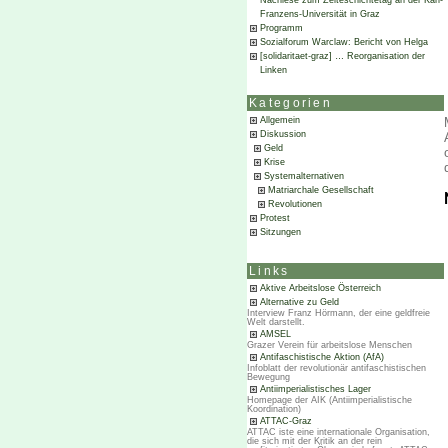
Nachlese zum Zeiteschichtetag an der Karl-
Franzens-Universität in Graz
Programm
Sozialforum Warclaw: Bericht von Helga
[solidaritaet-graz] … Reorganisation der
Linken
Kategorien
Allgemein
Diskussion
Geld
Krise
Systemalternativen
Matriarchale Gesellschaft
Revolutionen
Protest
Sitzungen
Links
Aktive Arbeitslose Österreich
Alternative zu Geld
Interview Franz Hörmann, der eine geldfreie
Welt darstellt.
AMSEL
Grazer Verein für arbeitslose Menschen
Antifaschistische Aktion (AfA)
Infoblatt der revolutionär antifaschistischen
Bewegung
Antiimperialistisches Lager
Homepage der AIK (Antiimperialistische
Koordination)
ATTAC-Graz
ATTAC iste eine internationale Organisation,
die sich mit der Kritik an der rein