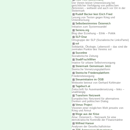
Der Verein leistet Unterstützung bei
gerichtlicher Verfolgung von politischen
Aktivisten – weltweit und auch vor Ort in der
Steiermark
Rudolf Becker liest Erich Fried
Lesung von Texten gegen Krieg und
Unterdrückung
Selbstbestimmtes Österreich
Initiative zum Systemwandel
Seniora.org
Blog über Erziehung – Ethik – Politik
SLP-Graz
Ortsgruppe der SLP (Sozialistische LinksPartei)
sol
Solidarität, Ökologie, Lebensstil – das sind die
zentralen Punkte des Vereins sol
Sozonline
Sozialistische Zeitung
StadtFruchtWien
Iniative für urbane Selbstversorgung
Steiermark Gemeinsam Jetzt
Steirische Vernetzungsplattform
Steirische Friedensplattform
Friedensbewegung
Steuerinitiative im ÖGB
Webseite betreut von Gerhard Kohlmaier
Tagebuch.at
Zeitschrift für Auseinandersetzung – links –
unabhängig
Transform Netzwerk
Europäisches Netzwerd für alternatives
Denken und politischen Dialog
Venus Project
Visionen einer möglichen Welt jenseits von
Krieg und Armut
Wege aus der Krise
Attac Österreich – Netzwerk für eine
demokratische Kontrolle der Finanzmärkte
Wilfried Hanser
Analysen der Gesellschaftskrise