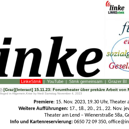
LinkeStmk
YouTube
Stmk gemeinsam
Grazer BI
|
|
|
[Graz][Interact] 15.11.23: Forumtheater über prekäre Arbeit von
Bloged in
Allgemein
,
Krise
by friedi Samstag November 4, 2023
Premiere
: 15. Nov. 2023, 19.30 Uhr, Theater
Weitere Aufführungen:
17., 18., 20., 21., 22. Nov. j
Theater am Lend – Wienerstraße 58a, G
Info und Kartenreservierung:
0650 72 09 350,
office@in