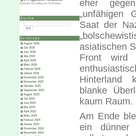
eher gege
ZPS Aggressiver Humanismus
Zentrum für politische Schönheit
„unfähigen G
Suche
Saat der Na
„bolschew
Archives:
asiatischen S
August 2026
Juli 2026
Juni 2026
Front wird
Mai 2026
April 2026
enthusiast
März 2026
Februar 2026
Januar 2026
Hinterland
Dezember 2025
November 2025
Oktober 2025
blanke Über
September 2025
August 2025
kaum Raum.
Juli 2025
Juni 2025
Mai 2025
April 2025
Am Ende blei
März 2025
Februar 2025
ein dünner 
Januar 2025
Dezember 2024
November 2024