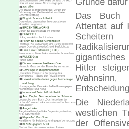
Gründe dafür 
profitorientierten Ökonomie befasst; ATTAC-
Graz ist eine lokale Aktivistengruppe
ausreißer
Die grazer Wandzeitung des Verein zur
Das Buch s
Förderung von Medienvielfalt und freier
Berichterstattung
Blog für Science & Politik
Darstellung alternativer Interpretationen
Attentat auf 
aktueller Ereignisse
EPICENTER.WORKS
Verein für Datenschutz im Internet
Scheitern
EUROEXIT
Linke, eurokritische Initiative
Forum für soziale Gerechtigkeit
Radikalisie
Plattform zur Aktivierung der Zivilgesellschaft
gegen Demokratieverlust und Sozialabbau
Freie Linke Österreich (FLOE)
Zusammenschluss linksorientierter Menschen
gigantische
FUNKE Graz
Funke Graz
Für ein unverwechselbares Graz
Hitler steig
Versuch, Graz vor der Baulobby zu retten ..
Gemeingut in BürgerInnenhand
Deutscher Verein zur Sicherung des
Wahnsinn, 
Gemeinguts – Stopp der Privatisierung
Gewerkschafter/Innen gegen Atomenergie
und Krieg
Entscheidunge
Homepage der Gewerkschafter/Innen gegen
Atomenergie und Krieg
Internatinal Zeitschrift für Politik
Jean Ziegler: Das Imperium der Schande
Die Nieder
Leseprobe zum Buch „Das Imperium der
Schande“ sowie Links zu weiteren Büchern von
jean Ziegler
Junge Linke
westlichen 
Parteiunabhängige linke Jugendorganisation;
KPÖ-nahestehend
KlappeAuf: Kurzfilme
der Offensi
Kurzfülme für Solidarität und gegen Verhetzung
KLASSEgegenKLASSE
Nachrichten der revolutionären Linken