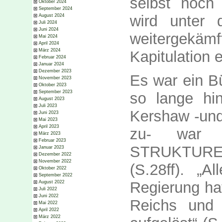
selbst noch
Oktober 2024
September 2024
wird unter 
August 2024
Juli 2024
Juni 2024
weitergek
Mai 2024
April 2024
März 2024
Kapitulation 
Februar 2024
Januar 2024
Dezember 2023
Es war ein Bü
November 2023
Oktober 2023
September 2023
so lange hi
August 2023
Juli 2023
Kershaw -und
Juni 2023
Mai 2023
April 2023
zu- war d
März 2023
Februar 2023
STRUKTUREN 
Januar 2023
Dezember 2022
November 2022
(S.28ff). „Al
Oktober 2022
September 2022
Regierung hat
August 2022
Juli 2022
Juni 2022
Reichs und 
Mai 2022
April 2022
März 2022