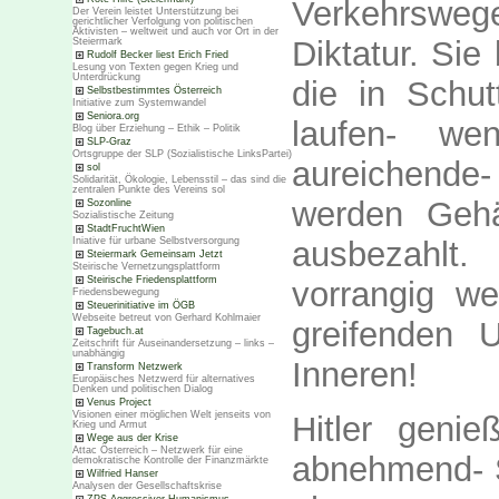
Verkehrsweg
Der Verein leistet Unterstützung bei
gerichtlicher Verfolgung von politischen
Aktivisten – weltweit und auch vor Ort in der
Diktatur. Sie 
Steiermark
Rudolf Becker liest Erich Fried
Lesung von Texten gegen Krieg und
Unterdrückung
die in Schu
Selbstbestimmtes Österreich
Initiative zum Systemwandel
Seniora.org
laufen- we
Blog über Erziehung – Ethik – Politik
SLP-Graz
Ortsgruppe der SLP (Sozialistische LinksPartei)
aureichende
sol
Solidarität, Ökologie, Lebensstil – das sind die
zentralen Punkte des Vereins sol
werden Gehäl
Sozonline
Sozialistische Zeitung
StadtFruchtWien
ausbezahlt.
Iniative für urbane Selbstversorgung
Steiermark Gemeinsam Jetzt
Steirische Vernetzungsplattform
Steirische Friedensplattform
vorrangig w
Friedensbewegung
Steuerinitiative im ÖGB
Webseite betreut von Gerhard Kohlmaier
greifenden 
Tagebuch.at
Zeitschrift für Auseinandersetzung – links –
unabhängig
Inneren!
Transform Netzwerk
Europäisches Netzwerd für alternatives
Denken und politischen Dialog
Venus Project
Visionen einer möglichen Welt jenseits von
Hitler genie
Krieg und Armut
Wege aus der Krise
Attac Österreich – Netzwerk für eine
abnehmend- Sy
demokratische Kontrolle der Finanzmärkte
Wilfried Hanser
Analysen der Gesellschaftskrise