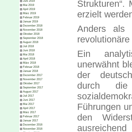
Strukturen“. 
Juni 2019
Mai 2019
April 2019
erzielt werde
März 2019
Februar 2019
Januar 2019
Anders als 
Dezember 2018
November 2018
Oktober 2018
revolutionäre 
September 2018
August 2018
Juli 2018
Ein analyt
Juni 2018
Mai 2018
April 2018
unerwähnt bl
März 2018
Februar 2018
Januar 2018
der deutsch
Dezember 2017
November 2017
durch die
Oktober 2017
September 2017
August 2017
sozialdemok
Juli 2017
Juni 2017
Führungen und
Mai 2017
April 2017
März 2017
den Widers
Februar 2017
Januar 2017
ausreichend
Dezember 2016
November 2016