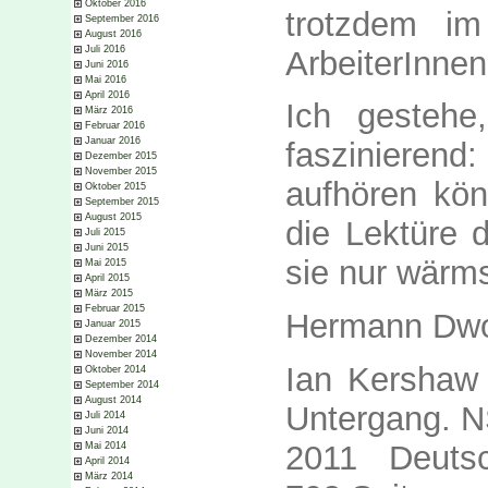
Oktober 2016
trotzdem im
September 2016
August 2016
Juli 2016
ArbeiterInne
Juni 2016
Mai 2016
April 2016
Ich gesteh
März 2016
Februar 2016
Januar 2016
faszinierend
Dezember 2015
November 2015
aufhören kön
Oktober 2015
September 2015
August 2015
die Lektüre 
Juli 2015
Juni 2015
sie nur wärm
Mai 2015
April 2015
März 2015
Februar 2015
Hermann Dwor
Januar 2015
Dezember 2014
November 2014
Ian Kershaw
Oktober 2014
September 2014
August 2014
Untergang. N
Juli 2014
Juni 2014
2011 Deutsc
Mai 2014
April 2014
März 2014