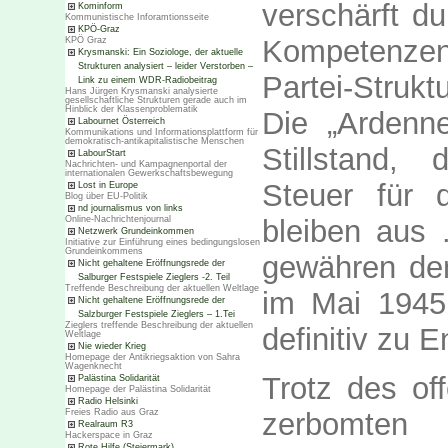
verschärft du
Kominform
Kommunistische Inforamtionsseite
KPÖ-Graz
Kompetenzen-
KPÖ Graz
Krysmanski: Ein Soziologe, der aktuelle
Strukturen analysiert – leider Verstorben –
Partei-Strukt
Link zu einem WDR-Radiobeitrag
Hans Jürgen Krysmanski analysierte
gesellschaftliche Strukturen gerade auch im
Hinblick der Klassenproblematik
Die „Ardenn
Labournet Österreich
Kommunikations und Informationsplattform für
demokratisch-antikapitalistische Menschen
Stillstand,
LabourStart
Nachrichten- und Kampagnenportal der
internationalen Gewerkschaftsbewegung
Steuer für 
Lost in Europe
Blog über EU-Politik
nd journalismus von links
Online-Nachrichtenjournal
bleiben aus .
Netzwerk Grundeinkommen
Initiative zur Einführung eines bedingungslosen
Grundeinkommens
gewähren den
Nicht gehaltene Eröffnungsrede der
Salburger Festspiele Zieglers -2. Teil
Treffende Beschreibung der aktuellen Weltlage
im Mai 1945 
Nicht gehaltene Eröffnungsrede der
Salzburger Festspiele Zieglers – 1.Tei
Zieglers treffende Beschreibung der aktuellen
definitiv zu E
Weltlage
Nie wieder Krieg
Homepage der Antikriegsaktion von Sahra
Wagenknecht
Trotz des of
Palästina Solidarität
Homepage der Palästina Solidarität
Radio Helsinki
zerbomten 
Freies Radio aus Graz
Realraum R3
Hackerspace in Graz
Rote Hilfe (Steiermark)