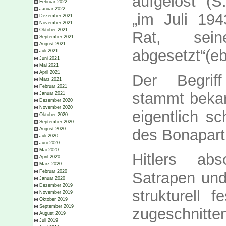
aufgelöst“ (S
Februar 2022
Januar 2022
„im Juli 19
Dezember 2021
November 2021
Oktober 2021
Rat, sein
September 2021
August 2021
abgesetzt“(eb
Juli 2021
Juni 2021
Mai 2021
April 2021
Der Begriff
März 2021
Februar 2021
stammt bekan
Januar 2021
Dezember 2020
November 2020
eigentlich s
Oktober 2020
September 2020
August 2020
des Bonapart
Juli 2020
Juni 2020
Mai 2020
Hitlers abs
April 2020
März 2020
Februar 2020
Satrapen und
Januar 2020
Dezember 2019
strukturell 
November 2019
Oktober 2019
September 2019
zugeschnitt
August 2019
Juli 2019