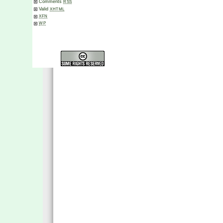
Comments
RSS
Valid
XHTML
XFN
WP