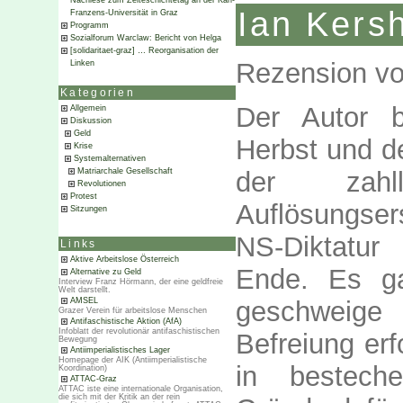
Nachlese zum Zeiteschichtetag an der Karl-
Ian Ker
Franzens-Universität in Graz
Programm
Sozialforum Warclaw: Bericht von Helga
[solidaritaet-graz] … Reorganisation der
Rezension v
Linken
Kategorien
Der Autor b
Allgemein
Diskussion
Geld
Herbst und de
Krise
Systemalternativen
der zahl
Matriarchale Gesellschaft
Revolutionen
Protest
Auflösungser
Sitzungen
NS-Diktatur
Links
Aktive Arbeitslose Österreich
Ende. Es ga
Alternative zu Geld
Interview Franz Hörmann, der eine geldfreie
Welt darstellt.
geschweige
AMSEL
Grazer Verein für arbeitslose Menschen
Antifaschistische Aktion (AfA)
Infoblatt der revolutionär antifaschistischen
Befreiung erf
Bewegung
Antiimperialistisches Lager
Homepage der AIK (Antiimperialistische
in besteche
Koordination)
ATTAC-Graz
ATTAC iste eine internationale Organisation,
die sich mit der Kritik an der rein