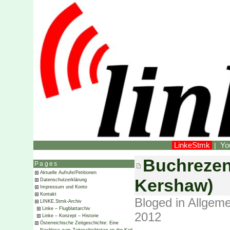
LinkeStmk
Yo
|
Buchrezen
Pages
Aktuelle Aufrufe/Petitionen
Kershaw)
Datenschutzerklärung
Impressum und Konto
Kontakt
Bloged in
Allgeme
LINKE.Stmk-Archiv
Linke – Flugblattarchiv
2012
Linke – Konzept – Historie
Österreichische Zeitgeschichte: Eine