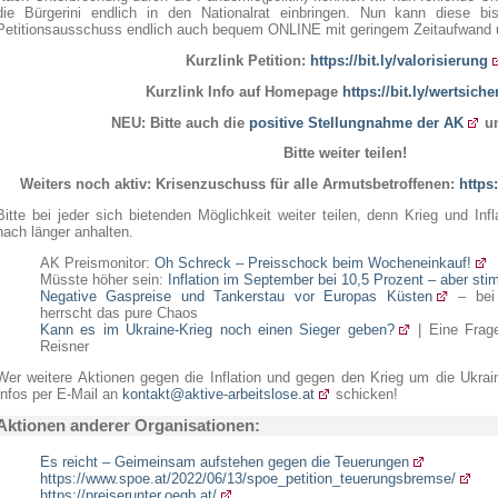
die Bürgerini endlich in den Nationalrat einbringen. Nun kann diese b
Petitionsausschuss endlich auch bequem ONLINE mit geringem Zeitaufwand u
Kurzlink Petition:
https://bit.ly/valorisierung
Kurzlink Info auf Homepage
https://bit.ly/wertsich
NEU:
Bitte auch die
positive Stellungnahme der AK
un
Bitte weiter teilen!
Weiters noch aktiv: Krisenzuschuss für alle Armutsbetroffenen:
https
Bitte bei jeder sich bietenden Möglichkeit weiter teilen, denn Krieg und Infl
nach länger anhalten.
AK Preismonitor:
Oh Schreck – Preisschock beim Wocheneinkauf!
Müsste höher sein:
Inflation im September bei 10,5 Prozent – aber st
Negative Gaspreise und Tankerstau vor Europas Küsten
– bei 
herrscht das pure Chaos
Kann es im Ukraine-Krieg noch einen Sieger geben?
| Eine Frag
Reisner
Wer weitere Aktionen gegen die Inflation und gegen den Krieg um die Ukrain
Infos per E-Mail an
kontakt@aktive-arbeitslose.at
schicken!
Aktionen anderer Organisationen:
Es reicht – Geimeinsam aufstehen gegen die Teuerungen
https://www.spoe.at/2022/06/13/spoe_petition_teuerungsbremse/
https://preiserunter.oegb.at/