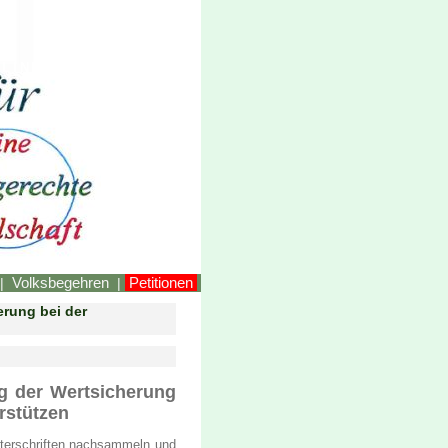
LINKEstmk
Volksbegehren
Petitionen
|
|
erung bei der
ng der Wertsicherung
rstützen
nterschriften nachsammeln und