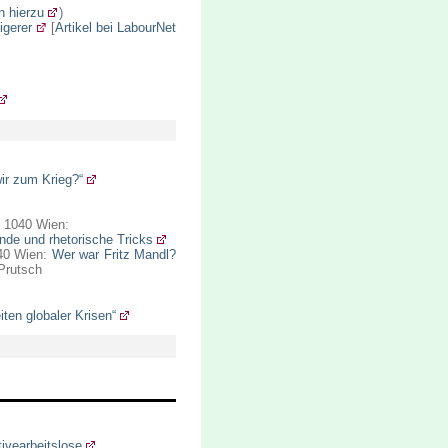
n hierzu
)
igerer
[
Artikel bei LabourNet
ir zum Krieg?“
, 1040 Wien:
nde und rhetorische Tricks
040 Wien:
Wer war Fritz Mandl?
 Prutsch
iten globaler Krisen“
ivearbeitslose