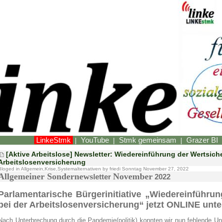
LinkeStmk
YouTube
Stmk gemeinsam
Grazer BI
|
|
|
[Aktive Arbeitslose] Newsletter: Wiedereinführung der Wertsich
Arbeitslosenversicherung
Bloged in
Allgemein
,
Krise
,
Systemalternativen
by friedi Sonntag November 27, 2022
Allgemeiner
Sondernews
November
letter
2022
Parlamentarische Bürgerinitiative „Wiedereinführu
bei der Arbeitslosenversicherung“ jetzt ONLINE unte
Nach Unterbrechung durch die Pandemie(politik) konnten wir nun fehlende U