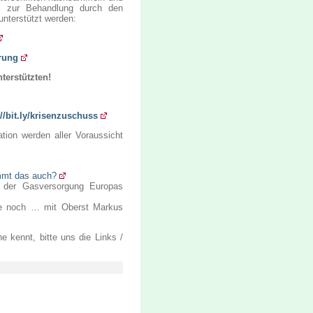
is zur Behandlung durch den
nterstützt werden:
erung
ters
t
ützten!
://bit.ly/krisenzuschuss
ation werden aller Voraussicht
immt das auch?
der Gasversorgung Europas
e noch … mit Oberst Markus
e kennt, bitte uns die Links /