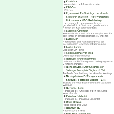
Kominform
Kommunistische Inforamtionsseite
KPÖ-Graz
KPÖ Graz
Krysmanski: Ein Soziologe, der aktuelle
Strukturen analysiert – leider Verstorben –
Link zu einem WDR-Radiobeitrag
Hans Jürgen Krysmanski analysierte
gesellschaftliche Strukturen gerade auch im
Hinblick der Klassenproblematik
Labournet Österreich
Kommunikations und Informationsplattform für
demokratisch-antikapitalistische Menschen
LabourStart
Nachrichten- und Kampagnenportal der
internationalen Gewerkschaftsbewegung
Lost in Europe
Blog über EU-Politik
nd journalismus von links
Online-Nachrichtenjournal
Netzwerk Grundeinkommen
Initiative zur Einführung eines bedingungslosen
Grundeinkommens
Nicht gehaltene Eröffnungsrede der
Salburger Festspiele Zieglers -2. Teil
Treffende Beschreibung der aktuellen Weltlage
Nicht gehaltene Eröffnungsrede der
Salzburger Festspiele Zieglers – 1.Tei
Zieglers treffende Beschreibung der aktuellen
Weltlage
Nie wieder Krieg
Homepage der Antikriegsaktion von Sahra
Wagenknecht
Palästina Solidarität
Homepage der Palästina Solidarität
Radio Helsinki
Freies Radio aus Graz
Realraum R3
Hackerspace in Graz
Rote Hilfe (Steiermark)