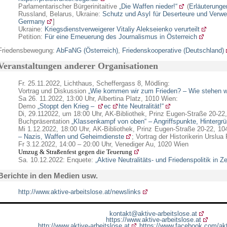
Parlamentarischer Bürgerinitaitive
„Die Waffen nieder!“
(
Erläuterunge
Russland, Belarus, Ukraine:
Schutz und Asyl für Deserteure und Verwe
Germany
]
Ukraine:
Kriegsdienstverweigerer Vitaliy Alekseienko verurteilt
Petition:
Für eine Erneuerung des Journalismus in Österreich
Friedensbewegung:
AbFaNG (Österreich)
,
Friedenskooperative (Deutschland)
Veranstaltungen anderer Organisationen
Fr. 25.11.2022, Lichthaus, Scheffergass 8, Mödling:
Vortrag und Diskussion
„
Wie kommen wir zum Frieden? – Wie stehen w
Sa 26. 11.2022, 13:00 Uhr, Albertina Platz, 1010 Wien:
Demo
„Stoppt den Krieg –
ec
hte Neutralität!“
Di, 29.112022, um 18:00 Uhr, AK-Bibliothek, Prinz Eugen-Straße 20-22
Buchpräsentation
„Klassenkampf von oben“ – Angriffspunkte, Hintergrü
Mi 1.12.2022, 18:00 Uhr, AK-Bibliothek, Prinz Eugen-Straße 20-22, 1
– Nazis, Waffen und Geheimdienste
; Vortrag der Historikerin Urslua
Fr 3.12.2022, 14:00 – 20:00 Uhr, Venediger Au, 1020 Wien
Umzug & Straßenfest
gegen die Teuerung
Sa. 10.12.2022: Enquete:
„Aktive Neutralitäts- und Friedenspolitik in Ze
Berichte in den Medien usw.
http://www.aktive-arbeitslose.at/newslinks
kontakt@aktive-arbeitslose.at
https://www.aktive-arbeitslose.at
http://www.aktive-arbeitslose.at
https://www.facebook.com/akt