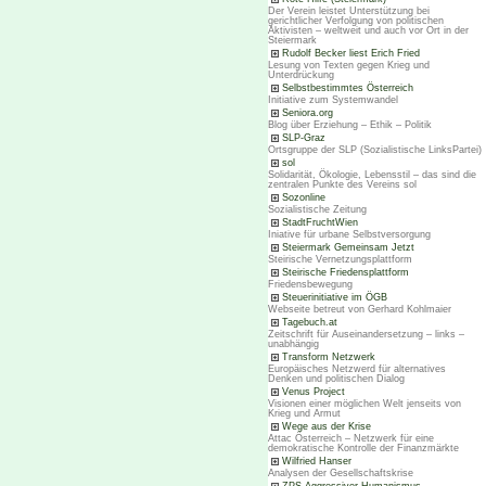
Der Verein leistet Unterstützung bei
gerichtlicher Verfolgung von politischen
Aktivisten – weltweit und auch vor Ort in der
Steiermark
Rudolf Becker liest Erich Fried
Lesung von Texten gegen Krieg und
Unterdrückung
Selbstbestimmtes Österreich
Initiative zum Systemwandel
Seniora.org
Blog über Erziehung – Ethik – Politik
SLP-Graz
Ortsgruppe der SLP (Sozialistische LinksPartei)
sol
Solidarität, Ökologie, Lebensstil – das sind die
zentralen Punkte des Vereins sol
Sozonline
Sozialistische Zeitung
StadtFruchtWien
Iniative für urbane Selbstversorgung
Steiermark Gemeinsam Jetzt
Steirische Vernetzungsplattform
Steirische Friedensplattform
Friedensbewegung
Steuerinitiative im ÖGB
Webseite betreut von Gerhard Kohlmaier
Tagebuch.at
Zeitschrift für Auseinandersetzung – links –
unabhängig
Transform Netzwerk
Europäisches Netzwerd für alternatives
Denken und politischen Dialog
Venus Project
Visionen einer möglichen Welt jenseits von
Krieg und Armut
Wege aus der Krise
Attac Österreich – Netzwerk für eine
demokratische Kontrolle der Finanzmärkte
Wilfried Hanser
Analysen der Gesellschaftskrise