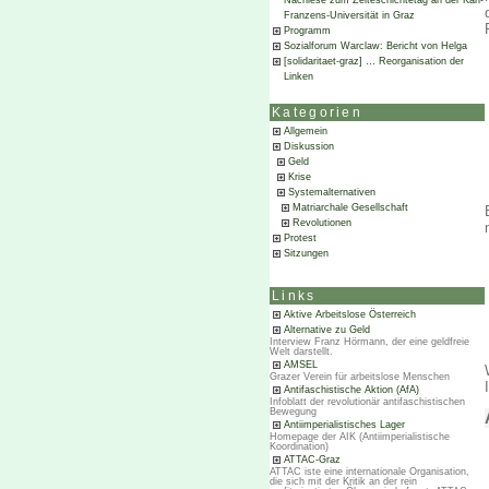
Nachlese zum Zeiteschichtetag an der Karl-
Franzens-Universität in Graz
Programm
Sozialforum Warclaw: Bericht von Helga
[solidaritaet-graz] … Reorganisation der
Linken
Kategorien
Allgemein
Diskussion
Geld
Krise
Systemalternativen
Matriarchale Gesellschaft
Revolutionen
Protest
Sitzungen
Links
Aktive Arbeitslose Österreich
Alternative zu Geld
Interview Franz Hörmann, der eine geldfreie
Welt darstellt.
AMSEL
Grazer Verein für arbeitslose Menschen
Antifaschistische Aktion (AfA)
Infoblatt der revolutionär antifaschistischen
Bewegung
Antiimperialistisches Lager
Homepage der AIK (Antiimperialistische
Koordination)
ATTAC-Graz
ATTAC iste eine internationale Organisation,
die sich mit der Kritik an der rein