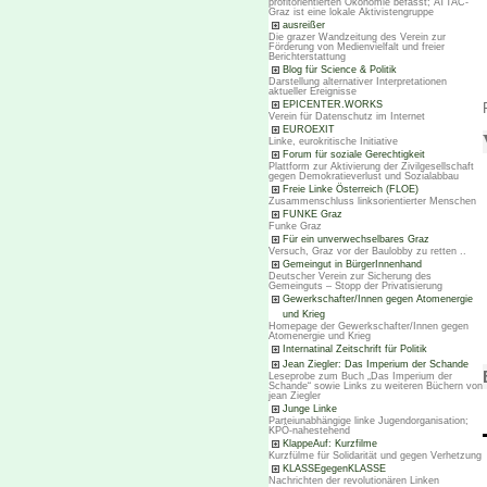
profitorientierten Ökonomie befasst; ATTAC-
Graz ist eine lokale Aktivistengruppe
ausreißer
Die grazer Wandzeitung des Verein zur
Förderung von Medienvielfalt und freier
Berichterstattung
Blog für Science & Politik
Darstellung alternativer Interpretationen
aktueller Ereignisse
EPICENTER.WORKS
Verein für Datenschutz im Internet
EUROEXIT
Linke, eurokritische Initiative
Forum für soziale Gerechtigkeit
Plattform zur Aktivierung der Zivilgesellschaft
gegen Demokratieverlust und Sozialabbau
Freie Linke Österreich (FLOE)
Zusammenschluss linksorientierter Menschen
FUNKE Graz
Funke Graz
Für ein unverwechselbares Graz
Versuch, Graz vor der Baulobby zu retten ..
Gemeingut in BürgerInnenhand
Deutscher Verein zur Sicherung des
Gemeinguts – Stopp der Privatisierung
Gewerkschafter/Innen gegen Atomenergie
und Krieg
Homepage der Gewerkschafter/Innen gegen
Atomenergie und Krieg
Internatinal Zeitschrift für Politik
Jean Ziegler: Das Imperium der Schande
Leseprobe zum Buch „Das Imperium der
Schande“ sowie Links zu weiteren Büchern von
jean Ziegler
Junge Linke
Parteiunabhängige linke Jugendorganisation;
KPÖ-nahestehend
KlappeAuf: Kurzfilme
Kurzfülme für Solidarität und gegen Verhetzung
KLASSEgegenKLASSE
Nachrichten der revolutionären Linken