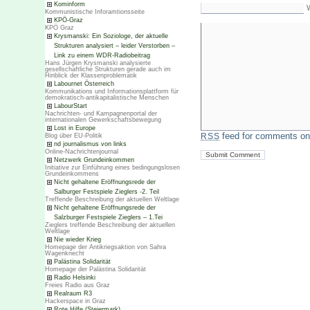
Kominform
Kommunistische Inforamtionsseite
KPÖ-Graz
KPÖ Graz
Krysmanski: Ein Soziologe, der aktuelle
Strukturen analysiert – leider Verstorben –
Link zu einem WDR-Radiobeitrag
Hans Jürgen Krysmanski analysierte
gesellschaftliche Strukturen gerade auch im
Hinblick der Klassenproblematik
Labournet Österreich
Kommunikations und Informationsplattform für
demokratisch-antikapitalistische Menschen
LabourStart
Nachrichten- und Kampagnenportal der
internationalen Gewerkschaftsbewegung
Lost in Europe
feed for comments on 
Blog über EU-Politik
RSS
nd journalismus von links
Online-Nachrichtenjournal
Netzwerk Grundeinkommen
Initiative zur Einführung eines bedingungslosen
Grundeinkommens
Nicht gehaltene Eröffnungsrede der
Salburger Festspiele Zieglers -2. Teil
Treffende Beschreibung der aktuellen Weltlage
Nicht gehaltene Eröffnungsrede der
Salzburger Festspiele Zieglers – 1.Tei
Zieglers treffende Beschreibung der aktuellen
Weltlage
Nie wieder Krieg
Homepage der Antikriegsaktion von Sahra
Wagenknecht
Palästina Solidarität
Homepage der Palästina Solidarität
Radio Helsinki
Freies Radio aus Graz
Realraum R3
Hackerspace in Graz
Rote Hilfe (Steiermark)