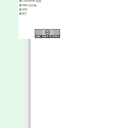
Comments
RSS
Valid
XHTML
XFN
WP