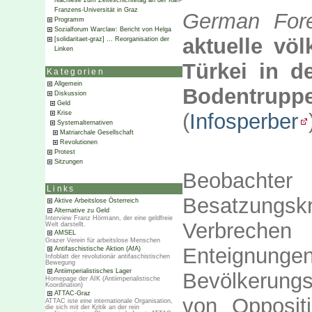
Nachlese zum Zeiteschichtetag an der Karl-
Franzens-Universität in Graz
German Fore
Programm
Sozialforum Warclaw: Bericht von Helga
aktuelle völ
[solidaritaet-graz] … Reorganisation der
Linken
Türkei in d
Kategorien
Allgemein
Bodentruppen
Diskussion
Geld
(
Infosperber
Krise
Systemalternativen
Matriarchale Gesellschaft
Revolutionen
Protest
Sitzungen
Beobachte
Links
Besatzungsk
Aktive Arbeitslose Österreich
Alternative zu Geld
Interview Franz Hörmann, der eine geldfreie
Verbrechen
Welt darstellt.
AMSEL
Grazer Verein für arbeitslose Menschen
Enteignungen
Antifaschistische Aktion (AfA)
Infoblatt der revolutionär antifaschistischen
Bewegung
Antiimperialistisches Lager
Bevölkerungst
Homepage der AIK (Antiimperialistische
Koordination)
ATTAC-Graz
von Oppositi
ATTAC iste eine internationale Organisation,
die sich mit der Kritik an der rein