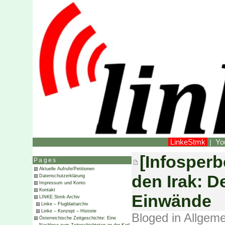
LinkeStmk
Yo
|
[Infosperb
Pages
Aktuelle Aufrufe/Petitionen
den Irak: D
Datenschutzerklärung
Impressum und Konto
Kontakt
Einwände
LINKE.Stmk-Archiv
Linke – Flugblattarchiv
Linke – Konzept – Historie
Bloged in
Allgeme
Österreichische Zeitgeschichte: Eine