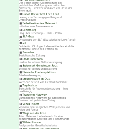
Der Verein leistet Unterstützung bei
gerichtlicher Verfolgung von politischen
Aktivisten – weltweit und auch vor Ort in der
Steiermark
Rudolf Becker liest Erich Fried
Lesung von Texten gegen Krieg und
Unterdrückung
Selbstbestimmtes Österreich
Initiative zum Systemwandel
Seniora.org
Blog über Erziehung – Ethik – Politik
SLP-Graz
Ortsgruppe der SLP (Sozialistische LinksPartei)
sol
Solidarität, Ökologie, Lebensstil – das sind die
zentralen Punkte des Vereins sol
Sozonline
Sozialistische Zeitung
StadtFruchtWien
Iniative für urbane Selbstversorgung
Steiermark Gemeinsam Jetzt
Steirische Vernetzungsplattform
Steirische Friedensplattform
Friedensbewegung
Steuerinitiative im ÖGB
Webseite betreut von Gerhard Kohlmaier
Tagebuch.at
Zeitschrift für Auseinandersetzung – links –
unabhängig
Transform Netzwerk
Europäisches Netzwerd für alternatives
Denken und politischen Dialog
Venus Project
Visionen einer möglichen Welt jenseits von
Krieg und Armut
Wege aus der Krise
Attac Österreich – Netzwerk für eine
demokratische Kontrolle der Finanzmärkte
Wilfried Hanser
Analysen der Gesellschaftskrise