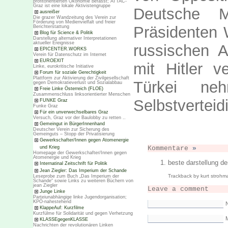
profitorientierten Ökonomie befasst; ATTAC-
Graz ist eine lokale Aktivistengruppe
Deutsche M
ausreißer
Die grazer Wandzeitung des Verein zur
Förderung von Medienvielfalt und freier
Präsidenten W
Berichterstattung
Blog für Science & Politik
Darstellung alternativer Interpretationen
aktueller Ereignisse
russischen A
EPICENTER.WORKS
Verein für Datenschutz im Internet
EUROEXIT
mit Hitler v
Linke, eurokritische Initiative
Forum für soziale Gerechtigkeit
Plattform zur Aktivierung der Zivilgesellschaft
Türkei ne
gegen Demokratieverlust und Sozialabbau
Freie Linke Österreich (FLOE)
Zusammenschluss linksorientierter Menschen
Selbstverteid
FUNKE Graz
Funke Graz
Für ein unverwechselbares Graz
Versuch, Graz vor der Baulobby zu retten ..
Gemeingut in BürgerInnenhand
Deutscher Verein zur Sicherung des
Gemeinguts – Stopp der Privatisierung
Gewerkschafter/Innen gegen Atomenergie
und Krieg
Kommentare
»
Homepage der Gewerkschafter/Innen gegen
Atomenergie und Krieg
beste darstellung de
Internatinal Zeitschrift für Politik
Jean Ziegler: Das Imperium der Schande
Trackback by kurt strohm
Leseprobe zum Buch „Das Imperium der
Schande“ sowie Links zu weiteren Büchern von
jean Ziegler
Leave a comment
Junge Linke
Parteiunabhängige linke Jugendorganisation;
KPÖ-nahestehend
KlappeAuf: Kurzfilme
Kurzfülme für Solidarität und gegen Verhetzung
M
KLASSEgegenKLASSE
Nachrichten der revolutionären Linken