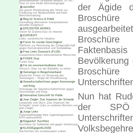
profitorientierten Ökonomie befasst; ATTAC-
Graz ist eine lokale Aktivistengruppe
der Ägide 
ausreißer
Die grazer Wandzeitung des Verein zur
Förderung von Medienvielfalt und freier
Broschüre
Berichterstattung
Blog für Science & Politik
Darstellung alternativer Interpretationen
ausgearbei
aktueller Ereignisse
EPICENTER.WORKS
Verein für Datenschutz im Internet
EUROEXIT
Broschüre e
Linke, eurokritische Initiative
Forum für soziale Gerechtigkeit
Plattform zur Aktivierung der Zivilgesellschaft
Faktenbas
gegen Demokratieverlust und Sozialabbau
Freie Linke Österreich (FLOE)
Zusammenschluss linksorientierter Menschen
Bevölkerung 
FUNKE Graz
Funke Graz
Für ein unverwechselbares Graz
Broschü
Versuch, Graz vor der Baulobby zu retten ..
Gemeingut in BürgerInnenhand
Deutscher Verein zur Sicherung des
Gemeinguts – Stopp der Privatisierung
Unterschrifte
Gewerkschafter/Innen gegen Atomenergie
und Krieg
Homepage der Gewerkschafter/Innen gegen
Atomenergie und Krieg
Nun hat Rudo
Internatinal Zeitschrift für Politik
Jean Ziegler: Das Imperium der Schande
Leseprobe zum Buch „Das Imperium der
der SPÖ 
Schande“ sowie Links zu weiteren Büchern von
jean Ziegler
Junge Linke
Unterschrif
Parteiunabhängige linke Jugendorganisation;
KPÖ-nahestehend
KlappeAuf: Kurzfilme
Kurzfülme für Solidarität und gegen Verhetzung
Volksbegehre
KLASSEgegenKLASSE
Nachrichten der revolutionären Linken