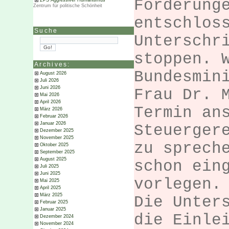
Forderung
ZPS Aggressiver Humanismus
Zentrum für politische Schönheit
entschlos
Suche
Unterschr
stoppen. 
Archives:
Bundesmin
August 2026
Juli 2026
Juni 2026
Frau Dr. 
Mai 2026
April 2026
Termin an
März 2026
Februar 2026
Januar 2026
Steuerger
Dezember 2025
November 2025
zu sprech
Oktober 2025
September 2025
August 2025
schon ein
Juli 2025
Juni 2025
vorlegen.
Mai 2025
April 2025
März 2025
Die Unter
Februar 2025
Januar 2025
die Einle
Dezember 2024
November 2024