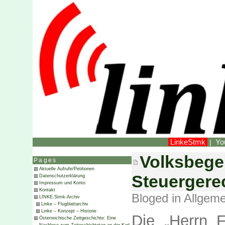
LinkeStmk
Yo
|
Volksbege
Pages
Aktuelle Aufrufe/Petitionen
Steuergerec
Datenschutzerklärung
Impressum und Konto
Kontakt
Bloged in
Allgeme
LINKE.Stmk-Archiv
Linke – Flugblattarchiv
Linke – Konzept – Historie
Die „Herrn 
Österreichische Zeitgeschichte: Eine