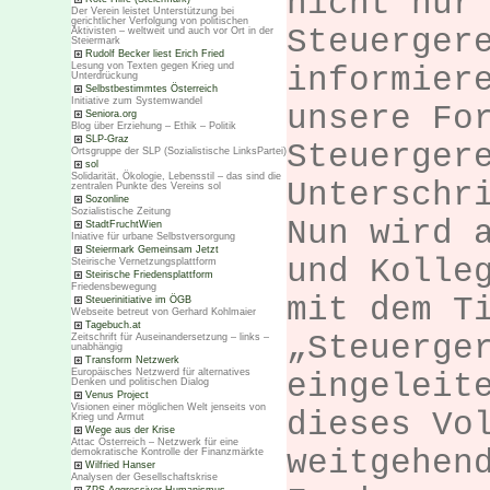
nicht nur
Der Verein leistet Unterstützung bei
gerichtlicher Verfolgung von politischen
Steuerger
Aktivisten – weltweit und auch vor Ort in der
Steiermark
Rudolf Becker liest Erich Fried
Lesung von Texten gegen Krieg und
informier
Unterdrückung
Selbstbestimmtes Österreich
Initiative zum Systemwandel
unsere Fo
Seniora.org
Blog über Erziehung – Ethik – Politik
SLP-Graz
Steuerger
Ortsgruppe der SLP (Sozialistische LinksPartei)
sol
Solidarität, Ökologie, Lebensstil – das sind die
Unterschr
zentralen Punkte des Vereins sol
Sozonline
Sozialistische Zeitung
Nun wird 
StadtFruchtWien
Iniative für urbane Selbstversorgung
Steiermark Gemeinsam Jetzt
und Kolle
Steirische Vernetzungsplattform
Steirische Friedensplattform
Friedensbewegung
mit dem T
Steuerinitiative im ÖGB
Webseite betreut von Gerhard Kohlmaier
Tagebuch.at
„Steuerge
Zeitschrift für Auseinandersetzung – links –
unabhängig
Transform Netzwerk
Europäisches Netzwerd für alternatives
eingeleit
Denken und politischen Dialog
Venus Project
Visionen einer möglichen Welt jenseits von
dieses Vo
Krieg und Armut
Wege aus der Krise
Attac Österreich – Netzwerk für eine
weitgehen
demokratische Kontrolle der Finanzmärkte
Wilfried Hanser
Analysen der Gesellschaftskrise