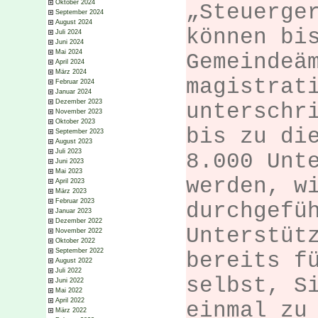
Oktober 2024
„Steuerge
September 2024
August 2024
können bi
Juli 2024
Juni 2024
Mai 2024
Gemeindeä
April 2024
März 2024
magistrat
Februar 2024
Januar 2024
Dezember 2023
unterschr
November 2023
Oktober 2023
bis zu di
September 2023
August 2023
Juli 2023
8.000 Unt
Juni 2023
Mai 2023
werden, w
April 2023
März 2023
Februar 2023
durchgefü
Januar 2023
Dezember 2022
Unterstüt
November 2022
Oktober 2022
September 2022
bereits f
August 2022
Juli 2022
selbst, S
Juni 2022
Mai 2022
April 2022
einmal zu
März 2022