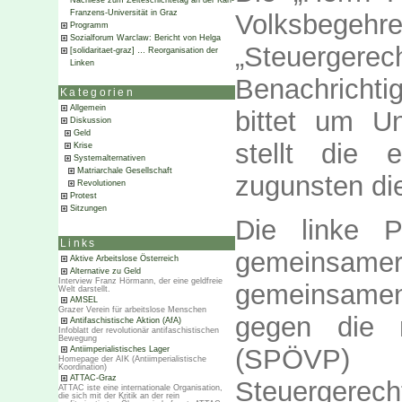
Nachlese zum Zeiteschichtetag an der Karl-
Franzens-Universität in Graz
Volksbe
Programm
Sozialforum Warclaw: Bericht von Helga
„Steuergerech
[solidaritaet-graz] … Reorganisation der
Linken
Benachrichti
Kategorien
Allgemein
bittet um Un
Diskussion
Geld
stellt die 
Krise
Systemalternativen
Matriarchale Gesellschaft
zugunsten di
Revolutionen
Protest
Sitzungen
Die linke P
Links
gemeinsame
Aktive Arbeitslose Österreich
Alternative zu Geld
Interview Franz Hörmann, der eine geldfreie
gemeinsame
Welt darstellt.
AMSEL
Grazer Verein für arbeitslose Menschen
gegen die n
Antifaschistische Aktion (AfA)
Infoblatt der revolutionär antifaschistischen
Bewegung
(SPÖVP)
Antiimperialistisches Lager
Homepage der AIK (Antiimperialistische
Koordination)
ATTAC-Graz
Steuergerech
ATTAC iste eine internationale Organisation,
die sich mit der Kritik an der rein