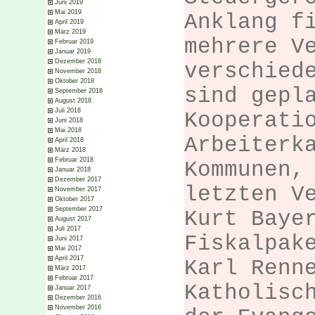
Juni 2019
Mai 2019
Anklang f
April 2019
März 2019
mehrere V
Februar 2019
Januar 2019
Dezember 2018
verschied
November 2018
Oktober 2018
sind gepl
September 2018
August 2018
Juli 2018
Kooperati
Juni 2018
Mai 2018
Arbeiterk
April 2018
März 2018
Februar 2018
Kommunen,
Januar 2018
Dezember 2017
letzten V
November 2017
Oktober 2017
September 2017
Kurt Baye
August 2017
Juli 2017
Fiskalpak
Juni 2017
Mai 2017
April 2017
Karl Renn
März 2017
Februar 2017
Katholisc
Januar 2017
Dezember 2016
November 2016