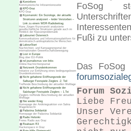
Kominform
FoSog st
Kommunistische Inforamtionsseite
KPÖ-Graz
KPÖ Graz
Unterschrift
Krysmanski: Ein Soziologe, der aktuelle
Strukturen analysiert – leider Verstorben –
Link zu einem WDR-Radiobeitrag
Interessente
Hans Jürgen Krysmanski analysierte
gesellschaftliche Strukturen gerade auch im
Hinblick der Klassenproblematik
Fußi zu unter
Labournet Österreich
Kommunikations und Informationsplattform für
demokratisch-antikapitalistische Menschen
LabourStart
Nachrichten- und Kampagnenportal der
internationalen Gewerkschaftsbewegung
Lost in Europe
Blog über EU-Politik
nd journalismus von links
Das FoSog s
Online-Nachrichtenjournal
Netzwerk Grundeinkommen
Initiative zur Einführung eines bedingungslosen
forumsoziale
Grundeinkommens
Nicht gehaltene Eröffnungsrede der
Salburger Festspiele Zieglers -2. Teil
Treffende Beschreibung der aktuellen Weltlage
Forum Soz
Nicht gehaltene Eröffnungsrede der
Salzburger Festspiele Zieglers – 1.Tei
Zieglers treffende Beschreibung der aktuellen
Liebe Fre
Weltlage
Nie wieder Krieg
Homepage der Antikriegsaktion von Sahra
Wagenknecht
Unser Ver
Palästina Solidarität
Homepage der Palästina Solidarität
Radio Helsinki
Gerechtig
Freies Radio aus Graz
Realraum R3
Hackerspace in Graz
Rote Hilfe (Steiermark)