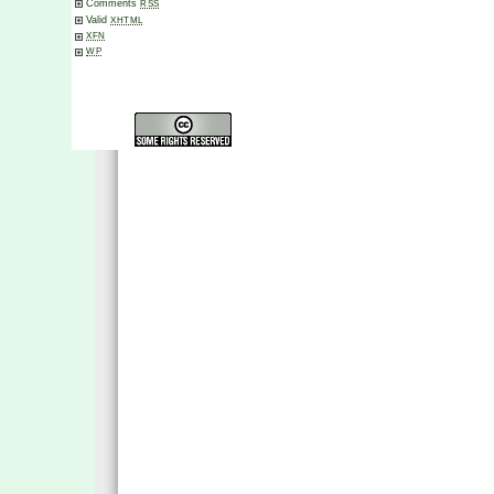
Comments
RSS
Valid
XHTML
XFN
WP