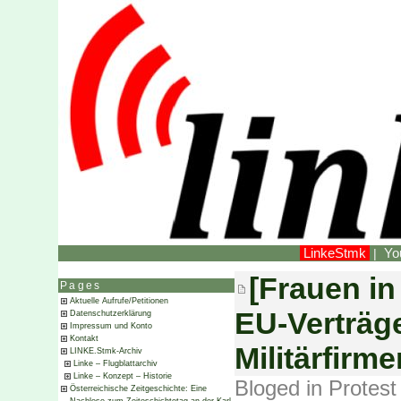
LinkeStmk
Yo
|
[Frauen in
Pages
Aktuelle Aufrufe/Petitionen
EU-Verträge
Datenschutzerklärung
Impressum und Konto
Kontakt
Militärfirme
LINKE.Stmk-Archiv
Linke – Flugblattarchiv
Linke – Konzept – Historie
Bloged in
Protest
Österreichische Zeitgeschichte: Eine