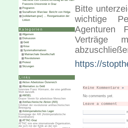
Nachlese zum Zeiteschichtetag an der Karl-
Franzens-Universität in Graz
Bitte unterze
Programm
Sozialforum Warclaw: Bericht von Helga
wichtige P
[solidaritaet-graz] … Reorganisation der
Linken
Agenturen
Kategorien
Allgemein
Verträge mi
Diskussion
Geld
abzuschließe
Krise
Systemalternativen
Matriarchale Gesellschaft
Revolutionen
https://stopth
Protest
Sitzungen
Links
Aktive Arbeitslose Österreich
Alternative zu Geld
Keine Kommentare
»
Interview Franz Hörmann, der eine geldfreie
Welt darstellt.
No comments yet.
AMSEL
Grazer Verein für arbeitslose Menschen
Antifaschistische Aktion (AfA)
Leave a comment
Infoblatt der revolutionär antifaschistischen
Bewegung
Antiimperialistisches Lager
Homepage der AIK (Antiimperialistische
Koordination)
M
ATTAC-Graz
ATTAC iste eine internationale Organisation,
die sich mit der Kritik an der rein