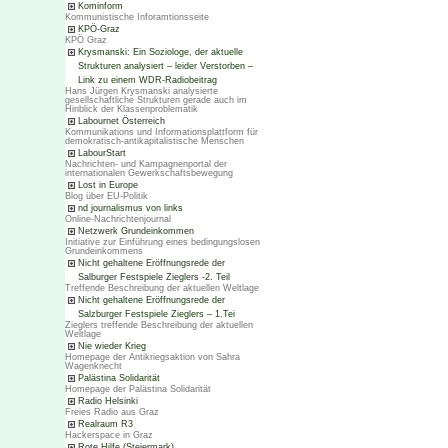
Kominform
Kommunistische Inforamtionsseite
KPÖ-Graz
KPÖ Graz
Krysmanski: Ein Soziologe, der aktuelle
Strukturen analysiert – leider Verstorben –
Link zu einem WDR-Radiobeitrag
Hans Jürgen Krysmanski analysierte
gesellschaftliche Strukturen gerade auch im
Hinblick der Klassenproblematik
Labournet Österreich
Kommunikations und Informationsplattform für
demokratisch-antikapitalistische Menschen
LabourStart
Nachrichten- und Kampagnenportal der
internationalen Gewerkschaftsbewegung
Lost in Europe
Blog über EU-Politik
nd journalismus von links
Online-Nachrichtenjournal
Netzwerk Grundeinkommen
Initiative zur Einführung eines bedingungslosen
Grundeinkommens
Nicht gehaltene Eröffnungsrede der
Salburger Festspiele Zieglers -2. Teil
Treffende Beschreibung der aktuellen Weltlage
Nicht gehaltene Eröffnungsrede der
Salzburger Festspiele Zieglers – 1.Tei
Zieglers treffende Beschreibung der aktuellen
Weltlage
Nie wieder Krieg
Homepage der Antikriegsaktion von Sahra
Wagenknecht
Palästina Solidarität
Homepage der Palästina Solidarität
Radio Helsinki
Freies Radio aus Graz
Realraum R3
Hackerspace in Graz
Rote Hilfe (Steiermark)