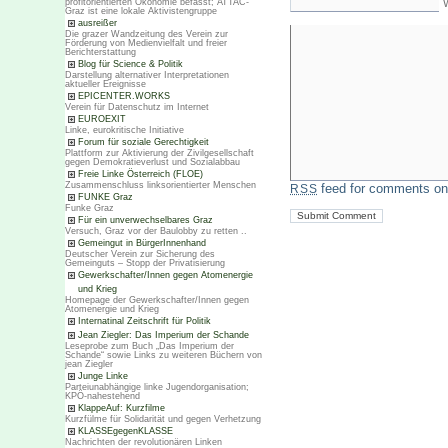
profitorientierten Ökonomie befasst; ATTAC-
Graz ist eine lokale Aktivistengruppe
ausreißer
Die grazer Wandzeitung des Verein zur
Förderung von Medienvielfalt und freier
Berichterstattung
Blog für Science & Politik
Darstellung alternativer Interpretationen
aktueller Ereignisse
EPICENTER.WORKS
Verein für Datenschutz im Internet
EUROEXIT
Linke, eurokritische Initiative
Forum für soziale Gerechtigkeit
Plattform zur Aktivierung der Zivilgesellschaft
gegen Demokratieverlust und Sozialabbau
Freie Linke Österreich (FLOE)
Zusammenschluss linksorientierter Menschen
feed for comments on 
RSS
FUNKE Graz
Funke Graz
Für ein unverwechselbares Graz
Versuch, Graz vor der Baulobby zu retten ..
Gemeingut in BürgerInnenhand
Deutscher Verein zur Sicherung des
Gemeinguts – Stopp der Privatisierung
Gewerkschafter/Innen gegen Atomenergie
und Krieg
Homepage der Gewerkschafter/Innen gegen
Atomenergie und Krieg
Internatinal Zeitschrift für Politik
Jean Ziegler: Das Imperium der Schande
Leseprobe zum Buch „Das Imperium der
Schande“ sowie Links zu weiteren Büchern von
jean Ziegler
Junge Linke
Parteiunabhängige linke Jugendorganisation;
KPÖ-nahestehend
KlappeAuf: Kurzfilme
Kurzfülme für Solidarität und gegen Verhetzung
KLASSEgegenKLASSE
Nachrichten der revolutionären Linken