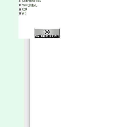
Comments
RSS
Valid
XHTML
XFN
WP