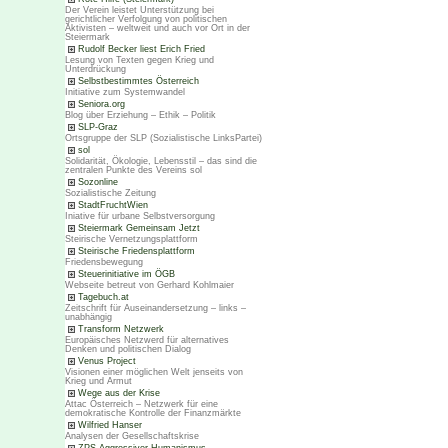
Der Verein leistet Unterstützung bei
gerichtlicher Verfolgung von politischen
Aktivisten – weltweit und auch vor Ort in der
Steiermark
Rudolf Becker liest Erich Fried
Lesung von Texten gegen Krieg und
Unterdrückung
Selbstbestimmtes Österreich
Initiative zum Systemwandel
Seniora.org
Blog über Erziehung – Ethik – Politik
SLP-Graz
Ortsgruppe der SLP (Sozialistische LinksPartei)
sol
Solidarität, Ökologie, Lebensstil – das sind die
zentralen Punkte des Vereins sol
Sozonline
Sozialistische Zeitung
StadtFruchtWien
Iniative für urbane Selbstversorgung
Steiermark Gemeinsam Jetzt
Steirische Vernetzungsplattform
Steirische Friedensplattform
Friedensbewegung
Steuerinitiative im ÖGB
Webseite betreut von Gerhard Kohlmaier
Tagebuch.at
Zeitschrift für Auseinandersetzung – links –
unabhängig
Transform Netzwerk
Europäisches Netzwerd für alternatives
Denken und politischen Dialog
Venus Project
Visionen einer möglichen Welt jenseits von
Krieg und Armut
Wege aus der Krise
Attac Österreich – Netzwerk für eine
demokratische Kontrolle der Finanzmärkte
Wilfried Hanser
Analysen der Gesellschaftskrise