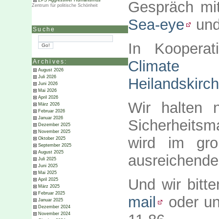
ZPS Aggressiver Humanismus
Gespräch m
Zentrum für politische Schönheit
Sea-eye
und
Suche
In Koopera
Climate 
Archives:
August 2026
Juli 2026
Heilandskirc
Juni 2026
Mai 2026
April 2026
Wir halten n
März 2026
Februar 2026
Januar 2026
Sicherheits
Dezember 2025
November 2025
wird im gro
Oktober 2025
September 2025
August 2025
ausreichender
Juli 2025
Juni 2025
Mai 2025
Und wir bitt
April 2025
März 2025
Februar 2025
mail
oder un
Januar 2025
Dezember 2024
November 2024