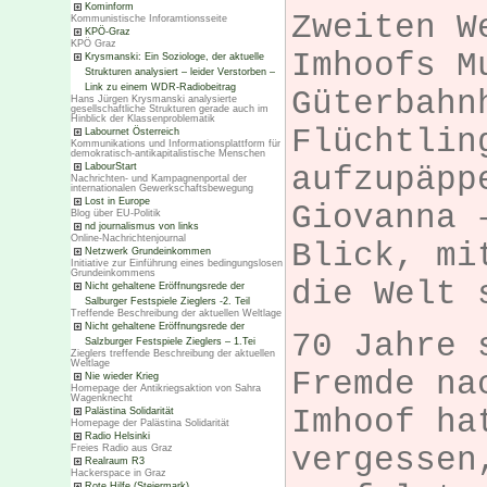
Kominform
Zweiten W
Kommunistische Inforamtionsseite
KPÖ-Graz
KPÖ Graz
Imhoofs M
Krysmanski: Ein Soziologe, der aktuelle
Strukturen analysiert – leider Verstorben –
Link zu einem WDR-Radiobeitrag
Güterbahn
Hans Jürgen Krysmanski analysierte
gesellschaftliche Strukturen gerade auch im
Hinblick der Klassenproblematik
Flüchtlin
Labournet Österreich
Kommunikations und Informationsplattform für
demokratisch-antikapitalistische Menschen
aufzupäpp
LabourStart
Nachrichten- und Kampagnenportal der
internationalen Gewerkschaftsbewegung
Lost in Europe
Giovanna 
Blog über EU-Politik
nd journalismus von links
Online-Nachrichtenjournal
Blick, mi
Netzwerk Grundeinkommen
Initiative zur Einführung eines bedingungslosen
Grundeinkommens
die Welt 
Nicht gehaltene Eröffnungsrede der
Salburger Festspiele Zieglers -2. Teil
Treffende Beschreibung der aktuellen Weltlage
Nicht gehaltene Eröffnungsrede der
70 Jahre 
Salzburger Festspiele Zieglers – 1.Tei
Zieglers treffende Beschreibung der aktuellen
Weltlage
Fremde na
Nie wieder Krieg
Homepage der Antikriegsaktion von Sahra
Wagenknecht
Imhoof ha
Palästina Solidarität
Homepage der Palästina Solidarität
Radio Helsinki
vergessen
Freies Radio aus Graz
Realraum R3
Hackerspace in Graz
Rote Hilfe (Steiermark)