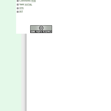
Comments
RSS
Valid
XHTML
XFN
WP