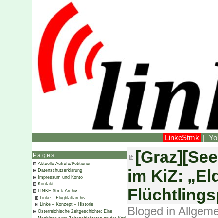
LinkeStmk
Yo
|
[Graz][See
Pages
Aktuelle Aufrufe/Petitionen
im KiZ: „El
Datenschutzerklärung
Impressum und Konto
Kontakt
Flüchtling
LINKE.Stmk-Archiv
Linke – Flugblattarchiv
Linke – Konzept – Historie
Bloged in
Allgeme
Österreichische Zeitgeschichte: Eine