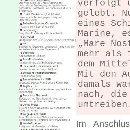
verfolgt 
Der Verein leistet Unterstützung bei
gerichtlicher Verfolgung von politischen
Aktivisten – weltweit und auch vor Ort in der
gelebt. N
Steiermark
Rudolf Becker liest Erich Fried
Lesung von Texten gegen Krieg und
eines Sch
Unterdrückung
Selbstbestimmtes Österreich
Initiative zum Systemwandel
Marine, e
Seniora.org
Blog über Erziehung – Ethik – Politik
SLP-Graz
„Mare Nos
Ortsgruppe der SLP (Sozialistische LinksPartei)
sol
Solidarität, Ökologie, Lebensstil – das sind die
zentralen Punkte des Vereins sol
mehr als 
Sozonline
Sozialistische Zeitung
StadtFruchtWien
dem Mitte
Iniative für urbane Selbstversorgung
Steiermark Gemeinsam Jetzt
Steirische Vernetzungsplattform
Mit den A
Steirische Friedensplattform
Friedensbewegung
Steuerinitiative im ÖGB
damals wa
Webseite betreut von Gerhard Kohlmaier
Tagebuch.at
Zeitschrift für Auseinandersetzung – links –
nach, die
unabhängig
Transform Netzwerk
Europäisches Netzwerd für alternatives
umtreiben
Denken und politischen Dialog
Venus Project
Visionen einer möglichen Welt jenseits von
Krieg und Armut
Wege aus der Krise
Attac Österreich – Netzwerk für eine
demokratische Kontrolle der Finanzmärkte
Im Anschlu
Wilfried Hanser
Analysen der Gesellschaftskrise