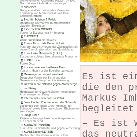
profitorientierten Ökonomie befasst; ATTAC-
Graz ist eine lokale Aktivistengruppe
ausreißer
Die grazer Wandzeitung des Verein zur
Förderung von Medienvielfalt und freier
Berichterstattung
Blog für Science & Politik
Darstellung alternativer Interpretationen
aktueller Ereignisse
EPICENTER.WORKS
Verein für Datenschutz im Internet
EUROEXIT
Linke, eurokritische Initiative
Forum für soziale Gerechtigkeit
Plattform zur Aktivierung der Zivilgesellschaft
gegen Demokratieverlust und Sozialabbau
Freie Linke Österreich (FLOE)
Zusammenschluss linksorientierter Menschen
FUNKE Graz
Funke Graz
Für ein unverwechselbares Graz
Versuch, Graz vor der Baulobby zu retten ..
Es ist ei
Gemeingut in BürgerInnenhand
Deutscher Verein zur Sicherung des
Gemeinguts – Stopp der Privatisierung
die den p
Gewerkschafter/Innen gegen Atomenergie
und Krieg
Homepage der Gewerkschafter/Innen gegen
Markus Im
Atomenergie und Krieg
Internatinal Zeitschrift für Politik
Jean Ziegler: Das Imperium der Schande
begleitet
Leseprobe zum Buch „Das Imperium der
Schande“ sowie Links zu weiteren Büchern von
jean Ziegler
Junge Linke
Parteiunabhängige linke Jugendorganisation;
– Es ist 
KPÖ-nahestehend
KlappeAuf: Kurzfilme
Kurzfülme für Solidarität und gegen Verhetzung
das neutr
KLASSEgegenKLASSE
Nachrichten der revolutionären Linken