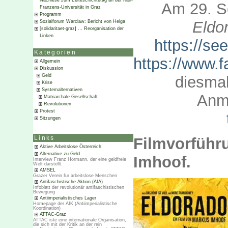
Nachlese zum Zeiteschichtetag an der Karl-
Am 29. S
Franzens-Universität in Graz
Programm
Eldo
Sozialforum Warclaw: Bericht von Helga
[solidaritaet-graz] … Reorganisation der
Linken
https://se
Kategorien
https://www.
Allgemein
Diskussion
Geld
diesmal
Krise
Systemalternativen
Anme
Matriarchale Gesellschaft
Revolutionen
Protest
Sitzungen
Filmvorführ
Links
Aktive Arbeitslose Österreich
Alternative zu Geld
Imhoof.
Interview Franz Hörmann, der eine geldfreie
Welt darstellt.
AMSEL
Grazer Verein für arbeitslose Menschen
Antifaschistische Aktion (AfA)
Infoblatt der revolutionär antifaschistischen
Bewegung
Antiimperialistisches Lager
Homepage der AIK (Antiimperialistische
Koordination)
ATTAC-Graz
ATTAC iste eine internationale Organisation,
die sich mit der Kritik an der rein