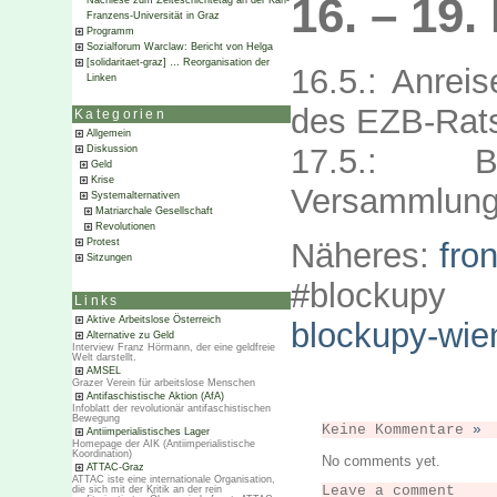
16. – 19.
Nachlese zum Zeiteschichtetag an der Karl-
Franzens-Universität in Graz
Programm
Sozialforum Warclaw: Bericht von Helga
[solidaritaet-graz] … Reorganisation der
16.5.: Anrei
Linken
des EZB-Rat
Kategorien
Allgemein
17.5.: B
Diskussion
Geld
Krise
Versammlunge
Systemalternativen
Matriarchale Gesellschaft
Revolutionen
Protest
Näheres:
fro
Sitzungen
#blockup
Links
Aktive Arbeitslose Österreich
blockupy-wie
Alternative zu Geld
Interview Franz Hörmann, der eine geldfreie
Welt darstellt.
AMSEL
Grazer Verein für arbeitslose Menschen
Antifaschistische Aktion (AfA)
Infoblatt der revolutionär antifaschistischen
Bewegung
Keine Kommentare
»
Antiimperialistisches Lager
Homepage der AIK (Antiimperialistische
Koordination)
No comments yet.
ATTAC-Graz
ATTAC iste eine internationale Organisation,
Leave a comment
die sich mit der Kritik an der rein