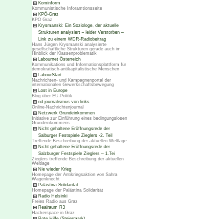
Kominform
Kommunistische Inforamtionsseite
KPÖ-Graz
KPÖ Graz
Krysmanski: Ein Soziologe, der aktuelle
Strukturen analysiert – leider Verstorben –
Link zu einem WDR-Radiobeitrag
Hans Jürgen Krysmanski analysierte
gesellschaftliche Strukturen gerade auch im
Hinblick der Klassenproblematik
Labournet Österreich
Kommunikations und Informationsplattform für
demokratisch-antikapitalistische Menschen
LabourStart
Nachrichten- und Kampagnenportal der
internationalen Gewerkschaftsbewegung
Lost in Europe
Blog über EU-Politik
nd journalismus von links
Online-Nachrichtenjournal
Netzwerk Grundeinkommen
Initiative zur Einführung eines bedingungslosen
Grundeinkommens
Nicht gehaltene Eröffnungsrede der
Salburger Festspiele Zieglers -2. Teil
Treffende Beschreibung der aktuellen Weltlage
Nicht gehaltene Eröffnungsrede der
Salzburger Festspiele Zieglers – 1.Tei
Zieglers treffende Beschreibung der aktuellen
Weltlage
Nie wieder Krieg
Homepage der Antikriegsaktion von Sahra
Wagenknecht
Palästina Solidarität
Homepage der Palästina Solidarität
Radio Helsinki
Freies Radio aus Graz
Realraum R3
Hackerspace in Graz
Rote Hilfe (Steiermark)