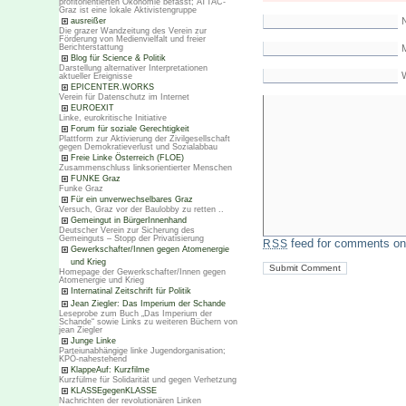
profitorientierten Ökonomie befasst; ATTAC-
Graz ist eine lokale Aktivistengruppe
ausreißer
Die grazer Wandzeitung des Verein zur
Förderung von Medienvielfalt und freier
Berichterstattung
M
Blog für Science & Politik
Darstellung alternativer Interpretationen
aktueller Ereignisse
EPICENTER.WORKS
Verein für Datenschutz im Internet
EUROEXIT
Linke, eurokritische Initiative
Forum für soziale Gerechtigkeit
Plattform zur Aktivierung der Zivilgesellschaft
gegen Demokratieverlust und Sozialabbau
Freie Linke Österreich (FLOE)
Zusammenschluss linksorientierter Menschen
FUNKE Graz
Funke Graz
Für ein unverwechselbares Graz
Versuch, Graz vor der Baulobby zu retten ..
Gemeingut in BürgerInnenhand
Deutscher Verein zur Sicherung des
Gemeinguts – Stopp der Privatisierung
feed for comments on 
RSS
Gewerkschafter/Innen gegen Atomenergie
und Krieg
Homepage der Gewerkschafter/Innen gegen
Atomenergie und Krieg
Internatinal Zeitschrift für Politik
Jean Ziegler: Das Imperium der Schande
Leseprobe zum Buch „Das Imperium der
Schande“ sowie Links zu weiteren Büchern von
jean Ziegler
Junge Linke
Parteiunabhängige linke Jugendorganisation;
KPÖ-nahestehend
KlappeAuf: Kurzfilme
Kurzfülme für Solidarität und gegen Verhetzung
KLASSEgegenKLASSE
Nachrichten der revolutionären Linken