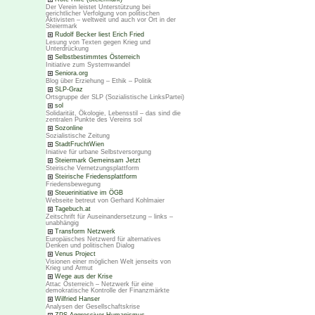
Der Verein leistet Unterstützung bei
gerichtlicher Verfolgung von politischen
Aktivisten – weltweit und auch vor Ort in der
Steiermark
Rudolf Becker liest Erich Fried
Lesung von Texten gegen Krieg und
Unterdrückung
Selbstbestimmtes Österreich
Initiative zum Systemwandel
Seniora.org
Blog über Erziehung – Ethik – Politik
SLP-Graz
Ortsgruppe der SLP (Sozialistische LinksPartei)
sol
Solidarität, Ökologie, Lebensstil – das sind die
zentralen Punkte des Vereins sol
Sozonline
Sozialistische Zeitung
StadtFruchtWien
Iniative für urbane Selbstversorgung
Steiermark Gemeinsam Jetzt
Steirische Vernetzungsplattform
Steirische Friedensplattform
Friedensbewegung
Steuerinitiative im ÖGB
Webseite betreut von Gerhard Kohlmaier
Tagebuch.at
Zeitschrift für Auseinandersetzung – links –
unabhängig
Transform Netzwerk
Europäisches Netzwerd für alternatives
Denken und politischen Dialog
Venus Project
Visionen einer möglichen Welt jenseits von
Krieg und Armut
Wege aus der Krise
Attac Österreich – Netzwerk für eine
demokratische Kontrolle der Finanzmärkte
Wilfried Hanser
Analysen der Gesellschaftskrise