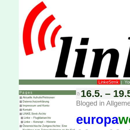
LinkeStmk
Yo
|
16.5. – 
Pages
Aktuelle Aufrufe/Petitionen
Bloged in
Allgeme
Datenschutzerklärung
Impressum und Konto
Kontakt
LINKE.Stmk-Archiv
europa
w
Linke – Flugblattarchiv
Linke – Konzept – Historie
Österreichische Zeitgeschichte: Eine