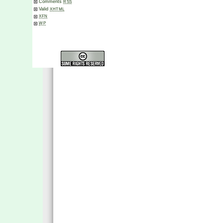
Comments
RSS
Valid
XHTML
XFN
WP