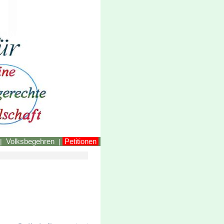
LINKEstmk
Volksbegehren
Petitionen
|
|