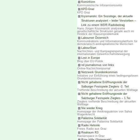
Kominform
Kommunistische Inforamtionsseite
KPÖ-Graz
KPÖ Graz
Krysmanski: Ein Soziologe, der aktuelle
Strukturen analysiert – leider Verstorben –
Link zu einem WDR-Radiobeitrag
Hans Jürgen Krysmanski analysierte
gesellschaftliche Strukturen gerade auch im
Hinblick der Klassenproblematik
Labournet Österreich
Kommunikations und Informationsplattform für
demokratisch-antikapitalistische Menschen
LabourStart
Nachrichten- und Kampagnenportal der
internationalen Gewerkschaftsbewegung
Lost in Europe
Blog über EU-Politik
nd journalismus von links
Online-Nachrichtenjournal
Netzwerk Grundeinkommen
Initiative zur Einführung eines bedingungslosen
Grundeinkommens
Nicht gehaltene Eröffnungsrede der
Salburger Festspiele Zieglers -2. Teil
Treffende Beschreibung der aktuellen Weltlage
Nicht gehaltene Eröffnungsrede der
Salzburger Festspiele Zieglers – 1.Tei
Zieglers treffende Beschreibung der aktuellen
Weltlage
Nie wieder Krieg
Homepage der Antikriegsaktion von Sahra
Wagenknecht
Palästina Solidarität
Homepage der Palästina Solidarität
Radio Helsinki
Freies Radio aus Graz
Realraum R3
Hackerspace in Graz
Rote Hilfe (Steiermark)