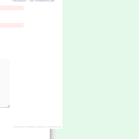
·
Trackback
No comments yet
Powered by
Wordpress
, theme by
Dimension 2k