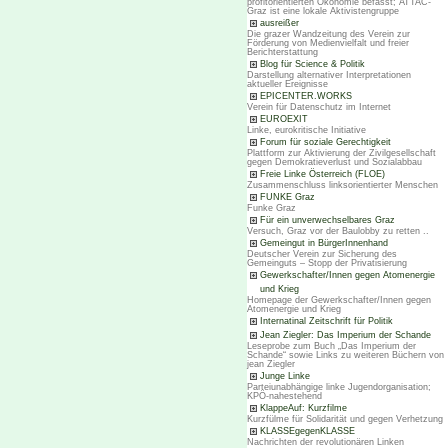
profitorientierten Ökonomie befasst; ATTAC-
Graz ist eine lokale Aktivistengruppe
ausreißer
Die grazer Wandzeitung des Verein zur
Förderung von Medienvielfalt und freier
Berichterstattung
Blog für Science & Politik
Darstellung alternativer Interpretationen
aktueller Ereignisse
EPICENTER.WORKS
Verein für Datenschutz im Internet
EUROEXIT
Linke, eurokritische Initiative
Forum für soziale Gerechtigkeit
Plattform zur Aktivierung der Zivilgesellschaft
gegen Demokratieverlust und Sozialabbau
Freie Linke Österreich (FLOE)
Zusammenschluss linksorientierter Menschen
FUNKE Graz
Funke Graz
Für ein unverwechselbares Graz
Versuch, Graz vor der Baulobby zu retten ..
Gemeingut in BürgerInnenhand
Deutscher Verein zur Sicherung des
Gemeinguts – Stopp der Privatisierung
Gewerkschafter/Innen gegen Atomenergie
und Krieg
Homepage der Gewerkschafter/Innen gegen
Atomenergie und Krieg
Internatinal Zeitschrift für Politik
Jean Ziegler: Das Imperium der Schande
Leseprobe zum Buch „Das Imperium der
Schande“ sowie Links zu weiteren Büchern von
jean Ziegler
Junge Linke
Parteiunabhängige linke Jugendorganisation;
KPÖ-nahestehend
KlappeAuf: Kurzfilme
Kurzfülme für Solidarität und gegen Verhetzung
KLASSEgegenKLASSE
Nachrichten der revolutionären Linken