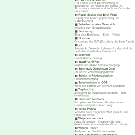
Der Verein leistet Unterstützung bei
gerichtlicher Verfolgung von politischen
Aktivisten – weltweit und auch vor Ort in der
Steiermark
Rudolf Becker liest Erich Fried
Lesung von Texten gegen Krieg und
Unterdrückung
Selbstbestimmtes Österreich
Initiative zum Systemwandel
Seniora.org
Blog über Erziehung – Ethik – Politik
SLP-Graz
Ortsgruppe der SLP (Sozialistische LinksPartei)
sol
Solidarität, Ökologie, Lebensstil – das sind die
zentralen Punkte des Vereins sol
Sozonline
Sozialistische Zeitung
StadtFruchtWien
Iniative für urbane Selbstversorgung
Steiermark Gemeinsam Jetzt
Steirische Vernetzungsplattform
Steirische Friedensplattform
Friedensbewegung
Steuerinitiative im ÖGB
Webseite betreut von Gerhard Kohlmaier
Tagebuch.at
Zeitschrift für Auseinandersetzung – links –
unabhängig
Transform Netzwerk
Europäisches Netzwerd für alternatives
Denken und politischen Dialog
Venus Project
Visionen einer möglichen Welt jenseits von
Krieg und Armut
Wege aus der Krise
Attac Österreich – Netzwerk für eine
demokratische Kontrolle der Finanzmärkte
Wilfried Hanser
Analysen der Gesellschaftskrise