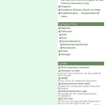
Nachlese zum Zeiteschichtetag an der Karl-
Franzens-Universität in Graz
Programm
Sozialforum Warclaw: Bericht von Helga
[solidaritaet-graz] … Reorganisation der
Linken
Kategorien
Allgemein
Diskussion
Geld
Krise
Systemalternativen
Matriarchale Gesellschaft
Revolutionen
Protest
Sitzungen
Links
Aktive Arbeitslose Österreich
Alternative zu Geld
Interview Franz Hörmann, der eine geldfreie
Welt darstellt.
AMSEL
Grazer Verein für arbeitslose Menschen
Antifaschistische Aktion (AfA)
Infoblatt der revolutionär antifaschistischen
Bewegung
Antiimperialistisches Lager
Homepage der AIK (Antiimperialistische
Koordination)
ATTAC-Graz
ATTAC iste eine internationale Organisation,
die sich mit der Kritik an der rein