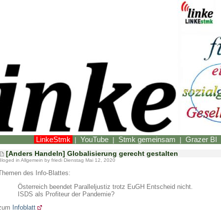
LinkeStmk
YouTube
Stmk gemeinsam
Grazer BI
|
|
|
[Anders Handeln] Globalisierung gerecht gestalten
Bloged in
Allgemein
by friedi Dienstag Mai 12, 2020
Themen des Info-Blattes:
Österreich beendet Paralleljustiz trotz EuGH Entscheid nicht.
ISDS als Profiteur der Pandemie?
zum
Infoblatt