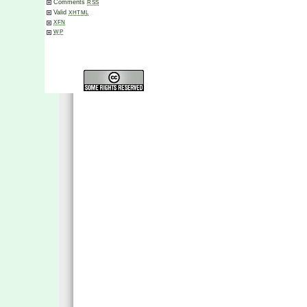
Comments
RSS
Valid
XHTML
XFN
WP