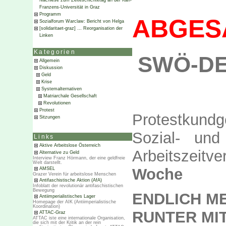
Nachlese zum Zeiteschichtetag an der Karl-
Franzens-Universität in Graz
Programm
ABGES
Sozialforum Warclaw: Bericht von Helga
[solidaritaet-graz] … Reorganisation der
Linken
Kategorien
SWÖ-DEM
Allgemein
Diskussion
Geld
Krise
Systemalternativen
Matriarchale Gesellschaft
Revolutionen
Protest
Protestkund
Sitzungen
Sozial- und
Links
Aktive Arbeitslose Österreich
Arbeitszeitv
Alternative zu Geld
Interview Franz Hörmann, der eine geldfreie
Welt darstellt.
Woche
AMSEL
Grazer Verein für arbeitslose Menschen
Antifaschistische Aktion (AfA)
Infoblatt der revolutionär antifaschistischen
Bewegung
ENDLICH M
Antiimperialistisches Lager
Homepage der AIK (Antiimperialistische
Koordination)
RUNTER MIT
ATTAC-Graz
ATTAC iste eine internationale Organisation,
die sich mit der Kritik an der rein