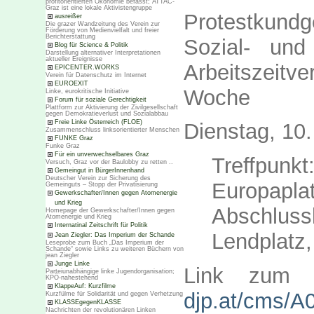
profitorientierten Ökonomie befasst; ATTAC-
Graz ist eine lokale Aktivistengruppe
Protestkund
ausreißer
Die grazer Wandzeitung des Verein zur
Förderung von Medienvielfalt und freier
Berichterstattung
Sozial- und
Blog für Science & Politik
Darstellung alternativer Interpretationen
aktueller Ereignisse
Arbeitszeitv
EPICENTER.WORKS
Verein für Datenschutz im Internet
EUROEXIT
Woche
Linke, eurokritische Initiative
Forum für soziale Gerechtigkeit
Plattform zur Aktivierung der Zivilgesellschaft
gegen Demokratieverlust und Sozialabbau
Freie Linke Österreich (FLOE)
Dienstag, 10
Zusammenschluss linksorientierter Menschen
FUNKE Graz
Funke Graz
Für ein unverwechselbares Graz
Treffpu
Versuch, Graz vor der Baulobby zu retten ..
Gemeingut in BürgerInnenhand
Deutscher Verein zur Sicherung des
Europapla
Gemeinguts – Stopp der Privatisierung
Gewerkschafter/Innen gegen Atomenergie
und Krieg
Abschlus
Homepage der Gewerkschafter/Innen gegen
Atomenergie und Krieg
Internatinal Zeitschrift für Politik
Lendplatz,
Jean Ziegler: Das Imperium der Schande
Leseprobe zum Buch „Das Imperium der
Schande“ sowie Links zu weiteren Büchern von
jean Ziegler
Junge Linke
Link zu
Parteiunabhängige linke Jugendorganisation;
KPÖ-nahestehend
KlappeAuf: Kurzfilme
djp.at/cms/A
Kurzfülme für Solidarität und gegen Verhetzung
KLASSEgegenKLASSE
Nachrichten der revolutionären Linken