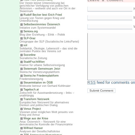
Leave a comment
Der Verein leistet Unterstützung bei
gerichtlicher Verfolgung von politischen
Aktivisten – weltweit und auch vor Ort in der
Steiermark
Rudolf Becker liest Erich Fried
M
Lesung von Texten gegen Krieg und
Unterdrückung
Selbstbestimmtes Österreich
Initiative zum Systemwandel
Seniora.org
Blog über Erziehung – Ethik – Politik
SLP-Graz
Ortsgruppe der SLP (Sozialistische LinksPartei)
sol
Solidarität, Ökologie, Lebensstil – das sind die
zentralen Punkte des Vereins sol
Sozonline
Sozialistische Zeitung
StadtFruchtWien
Iniative für urbane Selbstversorgung
Steiermark Gemeinsam Jetzt
Steirische Vernetzungsplattform
Steirische Friedensplattform
Friedensbewegung
feed for comments on 
RSS
Steuerinitiative im ÖGB
Webseite betreut von Gerhard Kohlmaier
Tagebuch.at
Zeitschrift für Auseinandersetzung – links –
unabhängig
Transform Netzwerk
Europäisches Netzwerd für alternatives
Denken und politischen Dialog
Venus Project
Visionen einer möglichen Welt jenseits von
Krieg und Armut
Wege aus der Krise
Attac Österreich – Netzwerk für eine
demokratische Kontrolle der Finanzmärkte
Wilfried Hanser
Analysen der Gesellschaftskrise