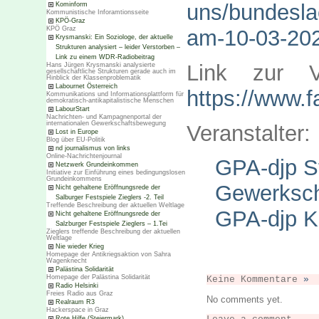
uns/bundesla
Kominform
Kommunistische Inforamtionsseite
KPÖ-Graz
KPÖ Graz
am-10-03-202
Krysmanski: Ein Soziologe, der aktuelle
Strukturen analysiert – leider Verstorben –
Link zu einem WDR-Radiobeitrag
Link zur V
Hans Jürgen Krysmanski analysierte
gesellschaftliche Strukturen gerade auch im
Hinblick der Klassenproblematik
Labournet Österreich
https://www.
Kommunikations und Informationsplattform für
demokratisch-antikapitalistische Menschen
LabourStart
Nachrichten- und Kampagnenportal der
internationalen Gewerkschaftsbewegung
Veranstalter:
Lost in Europe
Blog über EU-Politik
nd journalismus von links
Online-Nachrichtenjournal
GPA-djp S
Netzwerk Grundeinkommen
Initiative zur Einführung eines bedingungslosen
Grundeinkommens
Gewerksch
Nicht gehaltene Eröffnungsrede der
Salburger Festspiele Zieglers -2. Teil
Treffende Beschreibung der aktuellen Weltlage
GPA-djp K
Nicht gehaltene Eröffnungsrede der
Salzburger Festspiele Zieglers – 1.Tei
Zieglers treffende Beschreibung der aktuellen
Weltlage
Nie wieder Krieg
Homepage der Antikriegsaktion von Sahra
Wagenknecht
Palästina Solidarität
Homepage der Palästina Solidarität
Keine Kommentare
»
Radio Helsinki
Freies Radio aus Graz
No comments yet.
Realraum R3
Hackerspace in Graz
Rote Hilfe (Steiermark)