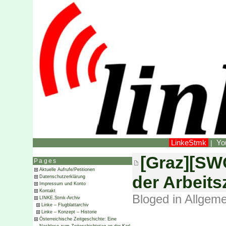
LinkeStmk
Yo
|
[Graz][SWÖ
Pages
Aktuelle Aufrufe/Petitionen
der Arbeits
Datenschutzerklärung
Impressum und Konto
Kontakt
Bloged in
Allgeme
LINKE.Stmk-Archiv
Linke – Flugblattarchiv
Linke – Konzept – Historie
Österreichische Zeitgeschichte: Eine