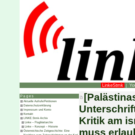
LinkeStmk
Yo
|
[Palästinas
Pages
Aktuelle Aufrufe/Petitionen
Unterschrif
Datenschutzerklärung
Impressum und Konto
Kontakt
Kritik am i
LINKE.Stmk-Archiv
Linke – Flugblattarchiv
Linke – Konzept – Historie
muss erlaub
Österreichische Zeitgeschichte: Eine