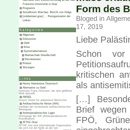
Nachlese zum Zeiteschichtetag an der Karl-
Franzens-Universität in Graz
Form des B
Programm
Sozialforum Warclaw: Bericht von Helga
Bloged in
Allgeme
[solidaritaet-graz] … Reorganisation der
Linken
17, 2019
Kategorien
Allgemein
Liebe Palästi
Diskussion
Geld
Krise
Schon vor 
Systemalternativen
Matriarchale Gesellschaft
Revolutionen
Petitionsauf
Protest
Sitzungen
kritischen a
Links
als antisemiti
Aktive Arbeitslose Österreich
Alternative zu Geld
Interview Franz Hörmann, der eine geldfreie
Welt darstellt.
[…] Besonde
AMSEL
Grazer Verein für arbeitslose Menschen
Antifaschistische Aktion (AfA)
Brief wegen
Infoblatt der revolutionär antifaschistischen
Bewegung
Antiimperialistisches Lager
Homepage der AIK (Antiimperialistische
FPÖ, Grün
Koordination)
ATTAC-Graz
ATTAC iste eine internationale Organisation,
die sich mit der Kritik an der rein