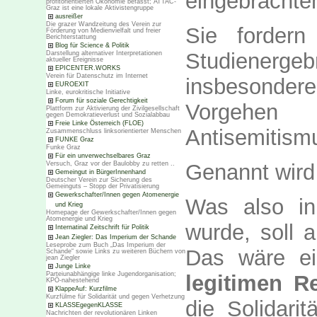
eingebracht
profitorientierten Ökonomie befasst; ATTAC-
Graz ist eine lokale Aktivistengruppe
ausreißer
Die grazer Wandzeitung des Verein zur
Sie fordern
Förderung von Medienvielfalt und freier
Berichterstattung
Blog für Science & Politik
Studienergeb
Darstellung alternativer Interpretationen
aktueller Ereignisse
EPICENTER.WORKS
Verein für Datenschutz im Internet
insbesonde
EUROEXIT
Linke, eurokritische Initiative
Forum für soziale Gerechtigkeit
Vorgehen
Plattform zur Aktivierung der Zivilgesellschaft
gegen Demokratieverlust und Sozialabbau
Freie Linke Österreich (FLOE)
Antisemitismu
Zusammenschluss linksorientierter Menschen
FUNKE Graz
Funke Graz
Für ein unverwechselbares Graz
Genannt wird
Versuch, Graz vor der Baulobby zu retten ..
Gemeingut in BürgerInnenhand
Deutscher Verein zur Sicherung des
Gemeinguts – Stopp der Privatisierung
Gewerkschafter/Innen gegen Atomenergie
Was also i
und Krieg
Homepage der Gewerkschafter/Innen gegen
Atomenergie und Krieg
wurde, soll a
Internatinal Zeitschrift für Politik
Jean Ziegler: Das Imperium der Schande
Leseprobe zum Buch „Das Imperium der
Das wäre ei
Schande“ sowie Links zu weiteren Büchern von
jean Ziegler
Junge Linke
Parteiunabhängige linke Jugendorganisation;
legitimen R
KPÖ-nahestehend
KlappeAuf: Kurzfilme
Kurzfülme für Solidarität und gegen Verhetzung
die Solidari
KLASSEgegenKLASSE
Nachrichten der revolutionären Linken