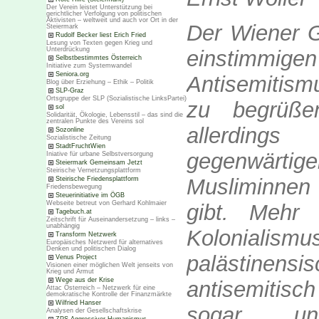
Der Verein leistet Unterstützung bei
gerichtlicher Verfolgung von politischen
Aktivisten – weltweit und auch vor Ort in der
Der Wiener G
Steiermark
Rudolf Becker liest Erich Fried
Lesung von Texten gegen Krieg und
Unterdrückung
einstimm
Selbstbestimmtes Österreich
Initiative zum Systemwandel
Seniora.org
Antisemitismu
Blog über Erziehung – Ethik – Politik
SLP-Graz
Ortsgruppe der SLP (Sozialistische LinksPartei)
zu begrüße
sol
Solidarität, Ökologie, Lebensstil – das sind die
zentralen Punkte des Vereins sol
allerding
Sozonline
Sozialistische Zeitung
StadtFruchtWien
gegenwärti
Iniative für urbane Selbstversorgung
Steiermark Gemeinsam Jetzt
Steirische Vernetzungsplattform
Musliminnen
Steirische Friedensplattform
Friedensbewegung
Steuerinitiative im ÖGB
Webseite betreut von Gerhard Kohlmaier
gibt. Mehr 
Tagebuch.at
Zeitschrift für Auseinandersetzung – links –
unabhängig
Kolonialismu
Transform Netzwerk
Europäisches Netzwerd für alternatives
Denken und politischen Dialog
palästine
Venus Project
Visionen einer möglichen Welt jenseits von
Krieg und Armut
Wege aus der Krise
antisemitis
Attac Österreich – Netzwerk für eine
demokratische Kontrolle der Finanzmärkte
Wilfried Hanser
sogar un
Analysen der Gesellschaftskrise