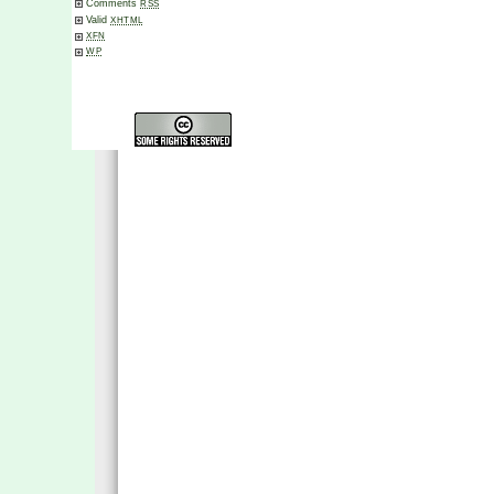
Comments
RSS
Valid
XHTML
XFN
WP