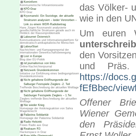
Kominform
das Völker- 
Kommunistische Inforamtionsseite
KPÖ-Graz
KPÖ Graz
wie in den U
Krysmanski: Ein Soziologe, der aktuelle
Strukturen analysiert – leider Verstorben –
Link zu einem WDR-Radiobeitrag
Hans Jürgen Krysmanski analysierte
Um euren W
gesellschaftliche Strukturen gerade auch im
Hinblick der Klassenproblematik
Labournet Österreich
Kommunikations und Informationsplattform für
unterschrei
demokratisch-antikapitalistische Menschen
LabourStart
Nachrichten- und Kampagnenportal der
den Vorsitze
internationalen Gewerkschaftsbewegung
Lost in Europe
Blog über EU-Politik
und Präs.
nd journalismus von links
Online-Nachrichtenjournal
Netzwerk Grundeinkommen
https://doc
Initiative zur Einführung eines bedingungslosen
Grundeinkommens
Nicht gehaltene Eröffnungsrede der
fEfBbec/view
Salburger Festspiele Zieglers -2. Teil
Treffende Beschreibung der aktuellen Weltlage
Nicht gehaltene Eröffnungsrede der
Salzburger Festspiele Zieglers – 1.Tei
Zieglers treffende Beschreibung der aktuellen
Offener Br
Weltlage
Nie wieder Krieg
Homepage der Antikriegsaktion von Sahra
Wiener Geme
Wagenknecht
Palästina Solidarität
Homepage der Palästina Solidarität
den Präsid
Radio Helsinki
Freies Radio aus Graz
Realraum R3
Ernst Woller
Hackerspace in Graz
Rote Hilfe (Steiermark)