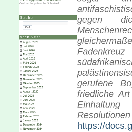
ZPS Aggressiver Humanismus
Zentrum für politische Schönheit
antifaschis
gegen di
Suche
Menschenr
Archives:
gleicherma
August 2026
Juli 2026
Fadenkreuz 
Juni 2026
Mai 2026
südafrika
April 2026
März 2026
Februar 2026
palästinensis
Januar 2026
Dezember 2025
November 2025
gerufene B
Oktober 2025
September 2025
friedliche A
August 2025
Juli 2025
Juni 2025
Einhaltun
Mai 2025
April 2025
Resolution
März 2025
Februar 2025
Januar 2025
https://doc
Dezember 2024
November 2024