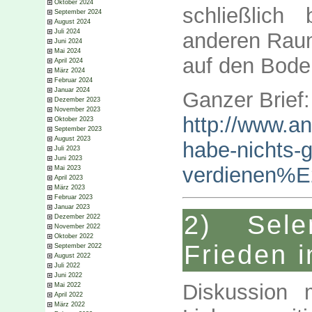
Oktober 2024
schließlich
September 2024
August 2024
Juli 2024
anderen Rau
Juni 2024
Mai 2024
auf den Bode
April 2024
März 2024
Februar 2024
Januar 2024
Ganzer Brief:
Dezember 2023
November 2023
http://www.a
Oktober 2023
September 2023
August 2023
habe-nichts-
Juli 2023
Juni 2023
verdienen%
Mai 2023
April 2023
März 2023
Februar 2023
Januar 2023
2) Sele
Dezember 2022
November 2022
Oktober 2022
Frieden i
September 2022
August 2022
Juli 2022
Juni 2022
Diskussion 
Mai 2022
April 2022
März 2022