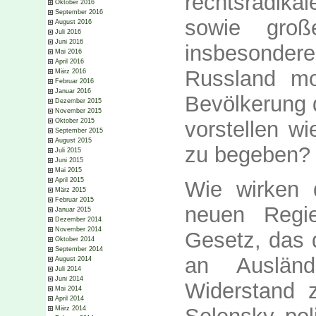
rechtsradika
Oktober 2016
September 2016
sowie gro
August 2016
Juli 2016
Juni 2016
insbesondere
Mai 2016
April 2016
Russland mo
März 2016
Februar 2016
Januar 2016
Bevölkerung 
Dezember 2015
November 2015
Oktober 2015
vorstellen wi
September 2015
August 2015
zu begeben?
Juli 2015
Juni 2015
Mai 2015
April 2015
Wie wirken 
März 2015
Februar 2015
neuen Regie
Januar 2015
Dezember 2014
November 2014
Gesetz, das 
Oktober 2014
September 2014
an Ausländ
August 2014
Juli 2014
Juni 2014
Widerstand 
Mai 2014
April 2014
März 2014