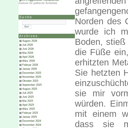
angreifende
ZPS Aggressiver Humanismus
Zentrum für politische Schönheit
gefangengen
Suche
Norden des G
wurde ich m
Archives:
Boden, stieß
August 2026
Juli 2026
die Füße ein
Juni 2026
Mai 2026
April 2026
erhitzten Met
März 2026
Februar 2026
Januar 2026
Sie hetzten 
Dezember 2025
November 2025
einzuschücht
Oktober 2025
September 2025
August 2025
sie mir vor
Juli 2025
Juni 2025
würden. Ein
Mai 2025
April 2025
März 2025
mit einem w
Februar 2025
Januar 2025
dass sie m
Dezember 2024
November 2024