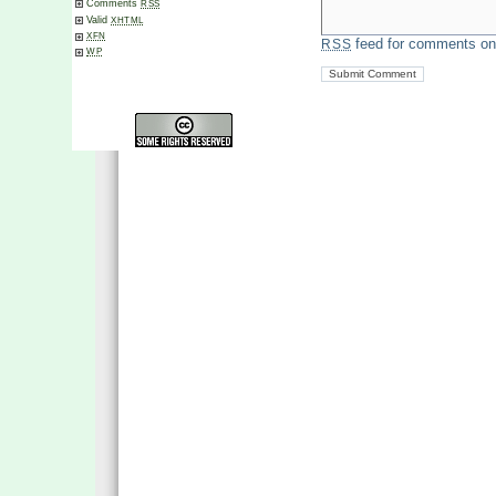
Comments
RSS
Valid
XHTML
XFN
feed for comments on 
RSS
WP