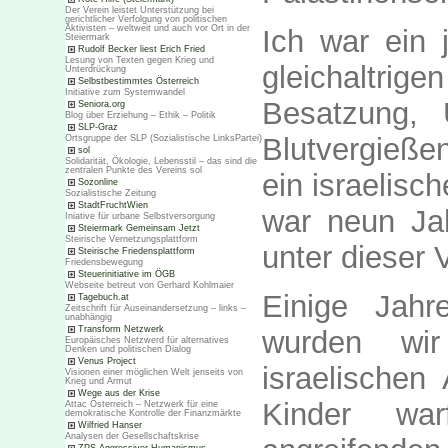
Der Verein leistet Unterstützung bei
gerichtlicher Verfolgung von politischen
Aktivisten – weltweit und auch vor Ort in der
Ich war ein 
Steiermark
Rudolf Becker liest Erich Fried
Lesung von Texten gegen Krieg und
gleichaltri
Unterdrückung
Selbstbestimmtes Österreich
Initiative zum Systemwandel
Besatzung, 
Seniora.org
Blog über Erziehung – Ethik – Politik
SLP-Graz
Blutvergieße
Ortsgruppe der SLP (Sozialistische LinksPartei)
sol
Solidarität, Ökologie, Lebensstil – das sind die
zentralen Punkte des Vereins sol
ein israelisc
Sozonline
Sozialistische Zeitung
StadtFruchtWien
war neun Jah
Iniative für urbane Selbstversorgung
Steiermark Gemeinsam Jetzt
Steirische Vernetzungsplattform
unter dieser 
Steirische Friedensplattform
Friedensbewegung
Steuerinitiative im ÖGB
Webseite betreut von Gerhard Kohlmaier
Einige Jahr
Tagebuch.at
Zeitschrift für Auseinandersetzung – links –
unabhängig
Transform Netzwerk
wurden wir
Europäisches Netzwerd für alternatives
Denken und politischen Dialog
Venus Project
israelischen
Visionen einer möglichen Welt jenseits von
Krieg und Armut
Wege aus der Krise
Kinder wa
Attac Österreich – Netzwerk für eine
demokratische Kontrolle der Finanzmärkte
Wilfried Hanser
Analysen der Gesellschaftskrise