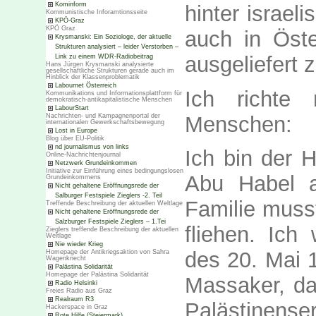
Kominform
hinter israel
Kommunistische Inforamtionsseite
KPÖ-Graz
KPÖ Graz
auch in Öste
Krysmanski: Ein Soziologe, der aktuelle
Strukturen analysiert – leider Verstorben –
ausgeliefert 
Link zu einem WDR-Radiobeitrag
Hans Jürgen Krysmanski analysierte
gesellschaftliche Strukturen gerade auch im
Hinblick der Klassenproblematik
Labournet Österreich
Ich richte 
Kommunikations und Informationsplattform für
demokratisch-antikapitalistische Menschen
LabourStart
Menschen:
Nachrichten- und Kampagnenportal der
internationalen Gewerkschaftsbewegung
Lost in Europe
Blog über EU-Politik
nd journalismus von links
Ich bin der 
Online-Nachrichtenjournal
Netzwerk Grundeinkommen
Initiative zur Einführung eines bedingungslosen
Abu Habel a
Grundeinkommens
Nicht gehaltene Eröffnungsrede der
Salburger Festspiele Zieglers -2. Teil
Familie muss
Treffende Beschreibung der aktuellen Weltlage
Nicht gehaltene Eröffnungsrede der
Salzburger Festspiele Zieglers – 1.Tei
fliehen. Ic
Zieglers treffende Beschreibung der aktuellen
Weltlage
Nie wieder Krieg
des 20. Mai 
Homepage der Antikriegsaktion von Sahra
Wagenknecht
Palästina Solidarität
Homepage der Palästina Solidarität
Massaker, da
Radio Helsinki
Freies Radio aus Graz
Realraum R3
Palästinenser
Hackerspace in Graz
Rote Hilfe (Steiermark)