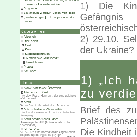
Nachlese zum Zeiteschichtetag an der Karl-
1) Die Kin
Franzens-Universität in Graz
Programm
Sozialforum Warclaw: Bericht von Helga
Gefängn
[solidaritaet-graz] … Reorganisation der
Linken
österreichisc
Kategorien
2) 29.10. Se
Allgemein
Diskussion
Geld
der Ukraine?
Krise
Systemalternativen
Matriarchale Gesellschaft
Revolutionen
Protest
Sitzungen
1) „Ich 
Links
Aktive Arbeitslose Österreich
zu verdi
Alternative zu Geld
Interview Franz Hörmann, der eine geldfreie
Welt darstellt.
AMSEL
Grazer Verein für arbeitslose Menschen
Brief des zu
Antifaschistische Aktion (AfA)
Infoblatt der revolutionär antifaschistischen
Bewegung
Palästinense
Antiimperialistisches Lager
Homepage der AIK (Antiimperialistische
Koordination)
Die Kindheit 
ATTAC-Graz
ATTAC iste eine internationale Organisation,
die sich mit der Kritik an der rein