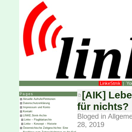
LinkeStmk
Yo
|
[AIK] Lebe
Pages
Aktuelle Aufrufe/Petitionen
für nichts?
Datenschutzerklärung
Impressum und Konto
Kontakt
Bloged in
Allgeme
LINKE.Stmk-Archiv
Linke – Flugblattarchiv
28, 2019
Linke – Konzept – Historie
Österreichische Zeitgeschichte: Eine