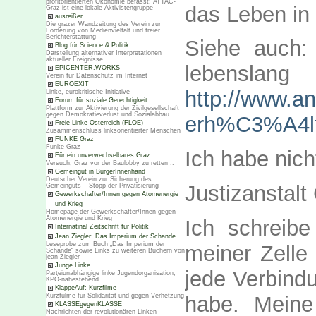
profitorientierten Ökonomie befasst; ATTAC-
das Leben in
Graz ist eine lokale Aktivistengruppe
ausreißer
Die grazer Wandzeitung des Verein zur
Förderung von Medienvielfalt und freier
Berichterstattung
Siehe auch: 
Blog für Science & Politik
Darstellung alternativer Interpretationen
aktueller Ereignisse
lebenslang
EPICENTER.WORKS
Verein für Datenschutz im Internet
EUROEXIT
http://www.an
Linke, eurokritische Initiative
Forum für soziale Gerechtigkeit
Plattform zur Aktivierung der Zivilgesellschaft
gegen Demokratieverlust und Sozialabbau
erh%C3%A4lt
Freie Linke Österreich (FLOE)
Zusammenschluss linksorientierter Menschen
FUNKE Graz
Funke Graz
Ich habe nic
Für ein unverwechselbares Graz
Versuch, Graz vor der Baulobby zu retten ..
Gemeingut in BürgerInnenhand
Deutscher Verein zur Sicherung des
Justizanstalt
Gemeinguts – Stopp der Privatisierung
Gewerkschafter/Innen gegen Atomenergie
und Krieg
Homepage der Gewerkschafter/Innen gegen
Atomenergie und Krieg
Ich schreibe
Internatinal Zeitschrift für Politik
Jean Ziegler: Das Imperium der Schande
Leseprobe zum Buch „Das Imperium der
meiner Zelle
Schande“ sowie Links zu weiteren Büchern von
jean Ziegler
Junge Linke
jede Verbind
Parteiunabhängige linke Jugendorganisation;
KPÖ-nahestehend
KlappeAuf: Kurzfilme
habe. Mein
Kurzfülme für Solidarität und gegen Verhetzung
KLASSEgegenKLASSE
Nachrichten der revolutionären Linken