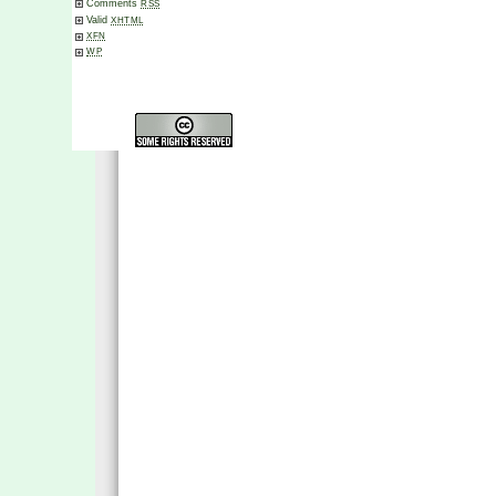
Comments
RSS
Valid
XHTML
XFN
WP