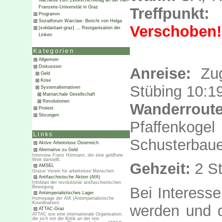
Nachlese zum Zeiteschichtetag an der Karl-
Franzens-Universität in Graz
Treffpunkt:
H
Programm
Sozialforum Warclaw: Bericht von Helga
Verschoben!
[solidaritaet-graz] … Reorganisation der
Linken
Kategorien
Allgemein
Diskussion
Anreise:
Zug
Geld
Krise
Stübing 10:1
Systemalternativen
Matriarchale Gesellschaft
Revolutionen
Wanderroute
Protest
Sitzungen
Pfaffenkoge
Links
Schusterbauer
Aktive Arbeitslose Österreich
Alternative zu Geld
Interview Franz Hörmann, der eine geldfreie
Welt darstellt.
Gehzeit:
2 St
AMSEL
Grazer Verein für arbeitslose Menschen
Antifaschistische Aktion (AfA)
Infoblatt der revolutionär antifaschistischen
Bewegung
Bei Interess
Antiimperialistisches Lager
Homepage der AIK (Antiimperialistische
Koordination)
werden und d
ATTAC-Graz
ATTAC iste eine internationale Organisation,
die sich mit der Kritik an der rein