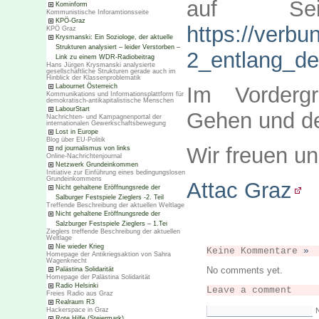
auf Sei
Kominform
Kommunistische Inforamtionsseite
KPÖ-Graz
https://verbun
KPÖ Graz
Krysmanski: Ein Soziologe, der aktuelle
Strukturen analysiert – leider Verstorben –
2_entlang_de
Link zu einem WDR-Radiobeitrag
Hans Jürgen Krysmanski analysierte
gesellschaftliche Strukturen gerade auch im
Hinblick der Klassenproblematik
Labournet Österreich
Im Vorderg
Kommunikations und Informationsplattform für
demokratisch-antikapitalistische Menschen
LabourStart
Gehen und de
Nachrichten- und Kampagnenportal der
internationalen Gewerkschaftsbewegung
Lost in Europe
Blog über EU-Politik
Wir freuen u
nd journalismus von links
Online-Nachrichtenjournal
Netzwerk Grundeinkommen
Initiative zur Einführung eines bedingungslosen
Grundeinkommens
Attac Graz
Nicht gehaltene Eröffnungsrede der
Salburger Festspiele Zieglers -2. Teil
Treffende Beschreibung der aktuellen Weltlage
Nicht gehaltene Eröffnungsrede der
Salzburger Festspiele Zieglers – 1.Tei
Zieglers treffende Beschreibung der aktuellen
Weltlage
Nie wieder Krieg
Keine Kommentare
»
Homepage der Antikriegsaktion von Sahra
Wagenknecht
No comments yet.
Palästina Solidarität
Homepage der Palästina Solidarität
Radio Helsinki
Leave a comment
Freies Radio aus Graz
Realraum R3
Hackerspace in Graz
Rote Hilfe (Steiermark)