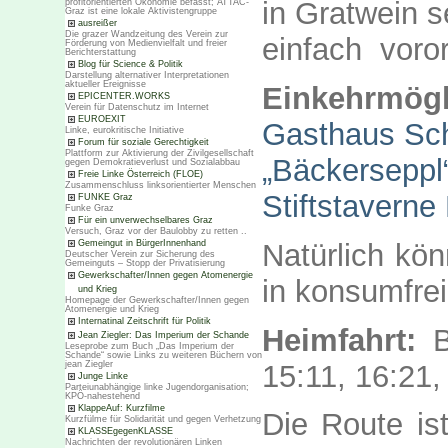
in Gratwein s
profitorientierten Ökonomie befasst; ATTAC-
Graz ist eine lokale Aktivistengruppe
ausreißer
Die grazer Wandzeitung des Verein zur
einfach voror
Förderung von Medienvielfalt und freier
Berichterstattung
Blog für Science & Politik
Darstellung alternativer Interpretationen
aktueller Ereignisse
Einkehrmögl
EPICENTER.WORKS
Verein für Datenschutz im Internet
EUROEXIT
Gasthaus Sch
Linke, eurokritische Initiative
Forum für soziale Gerechtigkeit
Plattform zur Aktivierung der Zivilgesellschaft
„Bäckerseppl
gegen Demokratieverlust und Sozialabbau
Freie Linke Österreich (FLOE)
Zusammenschluss linksorientierter Menschen
Stiftstaverne
FUNKE Graz
Funke Graz
Für ein unverwechselbares Graz
Versuch, Graz vor der Baulobby zu retten ..
Natürlich kö
Gemeingut in BürgerInnenhand
Deutscher Verein zur Sicherung des
Gemeinguts – Stopp der Privatisierung
Gewerkschafter/Innen gegen Atomenergie
in konsumfre
und Krieg
Homepage der Gewerkschafter/Innen gegen
Atomenergie und Krieg
Internatinal Zeitschrift für Politik
Heimfahrt:
Bu
Jean Ziegler: Das Imperium der Schande
Leseprobe zum Buch „Das Imperium der
Schande“ sowie Links zu weiteren Büchern von
15:11, 16:21
jean Ziegler
Junge Linke
Parteiunabhängige linke Jugendorganisation;
KPÖ-nahestehend
KlappeAuf: Kurzfilme
Die Route ist
Kurzfülme für Solidarität und gegen Verhetzung
KLASSEgegenKLASSE
Nachrichten der revolutionären Linken