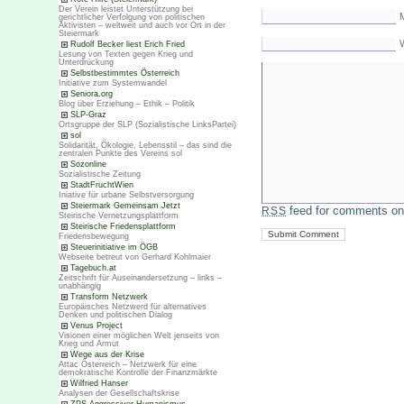
Der Verein leistet Unterstützung bei
M
gerichtlicher Verfolgung von politischen
Aktivisten – weltweit und auch vor Ort in der
Steiermark
Rudolf Becker liest Erich Fried
Lesung von Texten gegen Krieg und
Unterdrückung
Selbstbestimmtes Österreich
Initiative zum Systemwandel
Seniora.org
Blog über Erziehung – Ethik – Politik
SLP-Graz
Ortsgruppe der SLP (Sozialistische LinksPartei)
sol
Solidarität, Ökologie, Lebensstil – das sind die
zentralen Punkte des Vereins sol
Sozonline
Sozialistische Zeitung
StadtFruchtWien
Iniative für urbane Selbstversorgung
Steiermark Gemeinsam Jetzt
feed for comments on 
RSS
Steirische Vernetzungsplattform
Steirische Friedensplattform
Friedensbewegung
Steuerinitiative im ÖGB
Webseite betreut von Gerhard Kohlmaier
Tagebuch.at
Zeitschrift für Auseinandersetzung – links –
unabhängig
Transform Netzwerk
Europäisches Netzwerd für alternatives
Denken und politischen Dialog
Venus Project
Visionen einer möglichen Welt jenseits von
Krieg und Armut
Wege aus der Krise
Attac Österreich – Netzwerk für eine
demokratische Kontrolle der Finanzmärkte
Wilfried Hanser
Analysen der Gesellschaftskrise