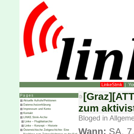
LinkeStmk
Yo
|
[Graz][ATT
Pages
Aktuelle Aufrufe/Petitionen
zum aktivi
Datenschutzerklärung
Impressum und Konto
Kontakt
Bloged in
Allgeme
LINKE.Stmk-Archiv
Linke – Flugblattarchiv
Linke – Konzept – Historie
Wann:
SA, 7
Österreichische Zeitgeschichte: Eine