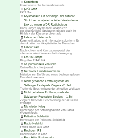
Kominform
Kommunistische Inforamtionsseite
KPÖ-Graz
KPÖ Graz
Krysmanski: Ein Soziologe, der aktuelle
Strukturen analysiert – leider Verstorben –
Link zu einem WDR-Radiobeitrag
Hans Jürgen Krysmanski analysierte
gesellschaftliche Strukturen gerade auch im
Hinblick der Klassenproblematik
Labournet Österreich
Kommunikations und Informationsplattform für
demokratisch-antikapitalistische Menschen
LabourStart
Nachrichten- und Kampagnenportal der
internationalen Gewerkschaftsbewegung
Lost in Europe
Blog über EU-Politik
nd journalismus von links
Online-Nachrichtenjournal
Netzwerk Grundeinkommen
Initiative zur Einführung eines bedingungslosen
Grundeinkommens
Nicht gehaltene Eröffnungsrede der
Salburger Festspiele Zieglers -2. Teil
Treffende Beschreibung der aktuellen Weltlage
Nicht gehaltene Eröffnungsrede der
Salzburger Festspiele Zieglers – 1.Tei
Zieglers treffende Beschreibung der aktuellen
Weltlage
Nie wieder Krieg
Homepage der Antikriegsaktion von Sahra
Wagenknecht
Palästina Solidarität
Homepage der Palästina Solidarität
Radio Helsinki
Freies Radio aus Graz
Realraum R3
Hackerspace in Graz
Rote Hilfe (Steiermark)