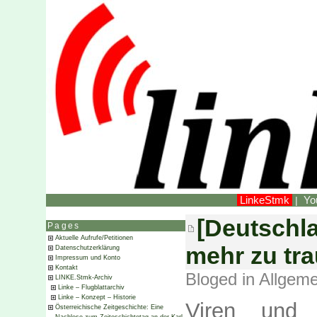
LinkeStmk
Yo
|
[Deutschla
Pages
Aktuelle Aufrufe/Petitionen
mehr zu tra
Datenschutzerklärung
Impressum und Konto
Kontakt
Bloged in
Allgeme
LINKE.Stmk-Archiv
Linke – Flugblattarchiv
Linke – Konzept – Historie
Viren und 
Österreichische Zeitgeschichte: Eine