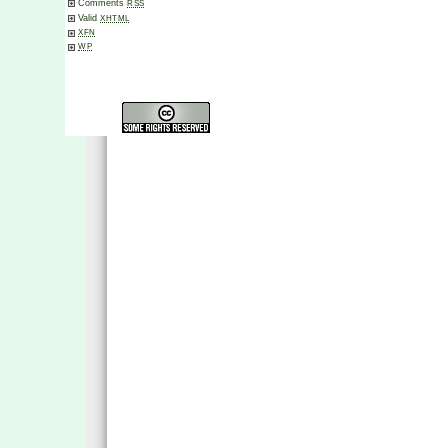
Comments
RSS
Valid
XHTML
XFN
WP