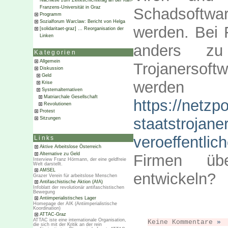
Nachlese zum Zeiteschichtetag an der Karl-
Franzens-Universität in Graz
Schadsoftwa
Programm
Sozialforum Warclaw: Bericht von Helga
werden. Bei 
[solidaritaet-graz] … Reorganisation der
Linken
anders zu
Kategorien
Allgemein
Trojanersoft
Diskussion
Geld
werden 
Krise
Systemalternativen
Matriarchale Gesellschaft
https://netzpo
Revolutionen
Protest
staatstrojaner
Sitzungen
veroeffentlic
Links
Aktive Arbeitslose Österreich
Alternative zu Geld
Firmen übe
Interview Franz Hörmann, der eine geldfreie
Welt darstellt.
AMSEL
entwickeln?
Grazer Verein für arbeitslose Menschen
Antifaschistische Aktion (AfA)
Infoblatt der revolutionär antifaschistischen
Bewegung
Antiimperialistisches Lager
Homepage der AIK (Antiimperialistische
Koordination)
ATTAC-Graz
ATTAC iste eine internationale Organisation,
Keine Kommentare
»
die sich mit der Kritik an der rein