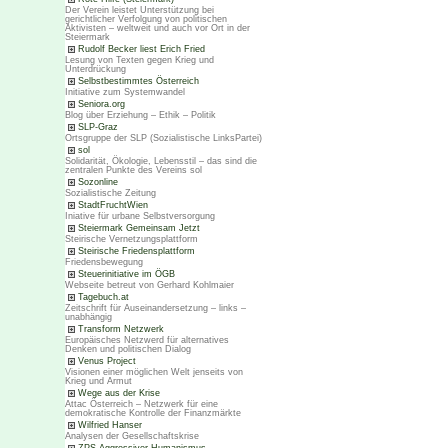
Der Verein leistet Unterstützung bei
gerichtlicher Verfolgung von politischen
Aktivisten – weltweit und auch vor Ort in der
Steiermark
Rudolf Becker liest Erich Fried
Lesung von Texten gegen Krieg und
Unterdrückung
Selbstbestimmtes Österreich
Initiative zum Systemwandel
Seniora.org
Blog über Erziehung – Ethik – Politik
SLP-Graz
Ortsgruppe der SLP (Sozialistische LinksPartei)
sol
Solidarität, Ökologie, Lebensstil – das sind die
zentralen Punkte des Vereins sol
Sozonline
Sozialistische Zeitung
StadtFruchtWien
Iniative für urbane Selbstversorgung
Steiermark Gemeinsam Jetzt
Steirische Vernetzungsplattform
Steirische Friedensplattform
Friedensbewegung
Steuerinitiative im ÖGB
Webseite betreut von Gerhard Kohlmaier
Tagebuch.at
Zeitschrift für Auseinandersetzung – links –
unabhängig
Transform Netzwerk
Europäisches Netzwerd für alternatives
Denken und politischen Dialog
Venus Project
Visionen einer möglichen Welt jenseits von
Krieg und Armut
Wege aus der Krise
Attac Österreich – Netzwerk für eine
demokratische Kontrolle der Finanzmärkte
Wilfried Hanser
Analysen der Gesellschaftskrise