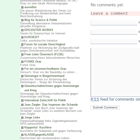
profitorientierten Ökonomie befasst; ATTAC-
Graz ist eine lokale Aktivistengruppe
No comments yet.
ausreißer
Die grazer Wandzeitung des Verein zur
Leave a comment
Förderung von Medienvielfalt und freier
Berichterstattung
Blog für Science & Politik
Darstellung alternativer Interpretationen
aktueller Ereignisse
EPICENTER.WORKS
M
Verein für Datenschutz im Internet
EUROEXIT
Linke, eurokritische Initiative
Forum für soziale Gerechtigkeit
Plattform zur Aktivierung der Zivilgesellschaft
gegen Demokratieverlust und Sozialabbau
Freie Linke Österreich (FLOE)
Zusammenschluss linksorientierter Menschen
FUNKE Graz
Funke Graz
Für ein unverwechselbares Graz
Versuch, Graz vor der Baulobby zu retten ..
Gemeingut in BürgerInnenhand
Deutscher Verein zur Sicherung des
Gemeinguts – Stopp der Privatisierung
Gewerkschafter/Innen gegen Atomenergie
und Krieg
Homepage der Gewerkschafter/Innen gegen
Atomenergie und Krieg
feed for comments on 
RSS
Internatinal Zeitschrift für Politik
Jean Ziegler: Das Imperium der Schande
Leseprobe zum Buch „Das Imperium der
Schande“ sowie Links zu weiteren Büchern von
jean Ziegler
Junge Linke
Parteiunabhängige linke Jugendorganisation;
KPÖ-nahestehend
KlappeAuf: Kurzfilme
Kurzfülme für Solidarität und gegen Verhetzung
KLASSEgegenKLASSE
Nachrichten der revolutionären Linken