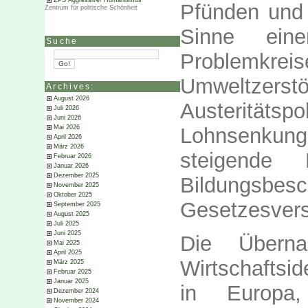
ZPS Aggressiver Humanismus
Pfünden und 
Zentrum für politische Schönheit
Sinne eine
Suche
Problemkre
Umweltzers
Archives:
August 2026
Austeritäts
Juli 2026
Juni 2026
Lohnsenkun
Mai 2026
April 2026
März 2026
steigende Kr
Februar 2026
Januar 2026
Dezember 2025
Bildungsbes
November 2025
Oktober 2025
Gesetzesver
September 2025
August 2025
Juli 2025
Juni 2025
Die Überna
Mai 2025
April 2025
Wirtschaftsid
März 2025
Februar 2025
Januar 2025
in Europa,
Dezember 2024
November 2024