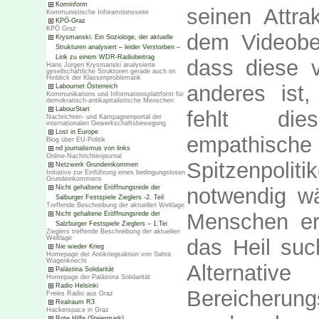
Kominform
seinen Attrak
Kommunistische Inforamtionsseite
KPÖ-Graz
KPÖ Graz
dem Videobel
Krysmanski: Ein Soziologe, der aktuelle
Strukturen analysiert – leider Verstorben –
Link zu einem WDR-Radiobeitrag
dass diese v
Hans Jürgen Krysmanski analysierte
gesellschaftliche Strukturen gerade auch im
Hinblick der Klassenproblematik
anderes ist,
Labournet Österreich
Kommunikations und Informationsplattform für
demokratisch-antikapitalistische Menschen
LabourStart
fehlt dies
Nachrichten- und Kampagnenportal der
internationalen Gewerkschaftsbewegung
Lost in Europe
empathisch
Blog über EU-Politik
nd journalismus von links
Online-Nachrichtenjournal
Spitzenpol
Netzwerk Grundeinkommen
Initiative zur Einführung eines bedingungslosen
Grundeinkommens
Nicht gehaltene Eröffnungsrede der
notwendig wä
Salburger Festspiele Zieglers -2. Teil
Treffende Beschreibung der aktuellen Weltlage
Menschen ersi
Nicht gehaltene Eröffnungsrede der
Salzburger Festspiele Zieglers – 1.Tei
Zieglers treffende Beschreibung der aktuellen
Weltlage
das Heil suc
Nie wieder Krieg
Homepage der Antikriegsaktion von Sahra
Wagenknecht
Alternati
Palästina Solidarität
Homepage der Palästina Solidarität
Radio Helsinki
Bereicherun
Freies Radio aus Graz
Realraum R3
Hackerspace in Graz
Rote Hilfe (Steiermark)