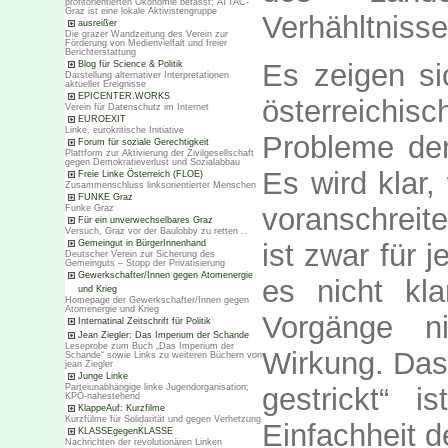
profitorientierten Ökonomie befasst; ATTAC-
Graz ist eine lokale Aktivistengruppe
Verhähltniss
ausreißer
Die grazer Wandzeitung des Verein zur
Förderung von Medienvielfalt und freier
Berichterstattung
Es zeigen si
Blog für Science & Politik
Darstellung alternativer Interpretationen
aktueller Ereignisse
EPICENTER.WORKS
österreich
Verein für Datenschutz im Internet
EUROEXIT
Linke, eurokritische Initiative
Probleme der
Forum für soziale Gerechtigkeit
Plattform zur Aktivierung der Zivilgesellschaft
gegen Demokratieverlust und Sozialabbau
Es wird klar
Freie Linke Österreich (FLOE)
Zusammenschluss linksorientierter Menschen
FUNKE Graz
voranschreit
Funke Graz
Für ein unverwechselbares Graz
Versuch, Graz vor der Baulobby zu retten ..
Gemeingut in BürgerInnenhand
ist zwar für 
Deutscher Verein zur Sicherung des
Gemeinguts – Stopp der Privatisierung
Gewerkschafter/Innen gegen Atomenergie
es nicht kla
und Krieg
Homepage der Gewerkschafter/Innen gegen
Atomenergie und Krieg
Vorgänge ni
Internatinal Zeitschrift für Politik
Jean Ziegler: Das Imperium der Schande
Leseprobe zum Buch „Das Imperium der
Wirkung. Dass
Schande“ sowie Links zu weiteren Büchern von
jean Ziegler
Junge Linke
Parteiunabhängige linke Jugendorganisation;
gestrickt“ 
KPÖ-nahestehend
KlappeAuf: Kurzfilme
Kurzfülme für Solidarität und gegen Verhetzung
Einfachheit 
KLASSEgegenKLASSE
Nachrichten der revolutionären Linken