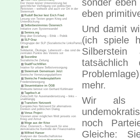
sonder eben 
Der Verein leistet Unterstützung bei
gerichtlicher Verfolgung von politischen
Aktivisten – weltweit und auch vor Ort in der
eben primitive
Steiermark
Rudolf Becker liest Erich Fried
Lesung von Texten gegen Krieg und
Unterdrückung
Und damit wi
Selbstbestimmtes Österreich
Initiative zum Systemwandel
Seniora.org
Blog über Erziehung – Ethik – Politik
(ich spiele h
SLP-Graz
Ortsgruppe der SLP (Sozialistische LinksPartei)
sol
Silberstei
Solidarität, Ökologie, Lebensstil – das sind die
zentralen Punkte des Vereins sol
Sozonline
tatsächlic
Sozialistische Zeitung
StadtFruchtWien
Iniative für urbane Selbstversorgung
Problemlage
Steiermark Gemeinsam Jetzt
Steirische Vernetzungsplattform
Steirische Friedensplattform
mehr.
Friedensbewegung
Steuerinitiative im ÖGB
Webseite betreut von Gerhard Kohlmaier
Tagebuch.at
Zeitschrift für Auseinandersetzung – links –
Wir als 
unabhängig
Transform Netzwerk
Europäisches Netzwerd für alternatives
undemokrati
Denken und politischen Dialog
Venus Project
Visionen einer möglichen Welt jenseits von
noch Parte
Krieg und Armut
Wege aus der Krise
Attac Österreich – Netzwerk für eine
demokratische Kontrolle der Finanzmärkte
Gleiche: Si
Wilfried Hanser
Analysen der Gesellschaftskrise