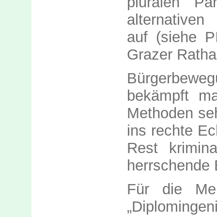
pluralen P
alternative
auf (siehe 
Grazer Ratha
Bürgerbewe
bekämpft ma
Methoden seh
ins rechte Ec
Rest krimin
herrschende El
Für die Me
„Diplomingen