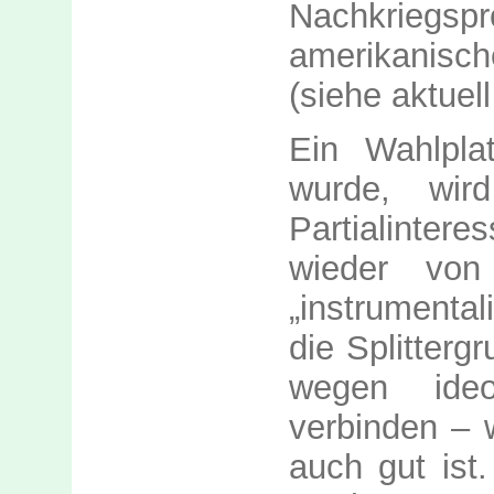
Nachkriegspr
amerikanisch
(siehe aktuel
Ein Wahlpla
wurde, wir
Partialinter
wieder von
„instrumental
die Splitterg
wegen ideo
verbinden – 
auch gut ist.