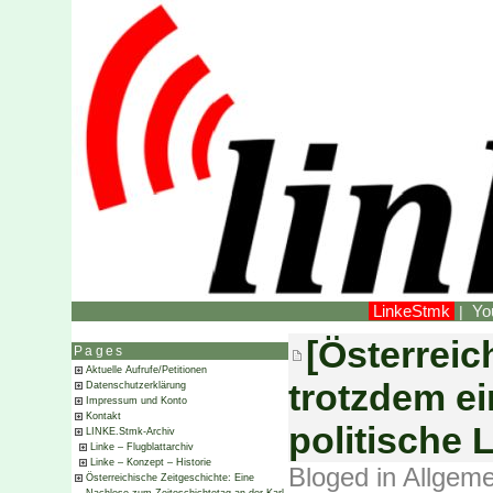
LinkeStmk
Yo
|
[Österreic
Pages
Aktuelle Aufrufe/Petitionen
trotzdem e
Datenschutzerklärung
Impressum und Konto
Kontakt
politische 
LINKE.Stmk-Archiv
Linke – Flugblattarchiv
Linke – Konzept – Historie
Bloged in
Allgeme
Österreichische Zeitgeschichte: Eine