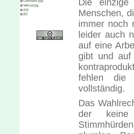
Die einzige 
Comments
RSS
Valid
XHTML
Menschen, di
XFN
WP
immer noch n
leider auch n
auf eine Arbe
gibt und auf
kontraprodu
fehlen die 
vollständig.
Das Wahlrecht
der keine 
Stimmhürde