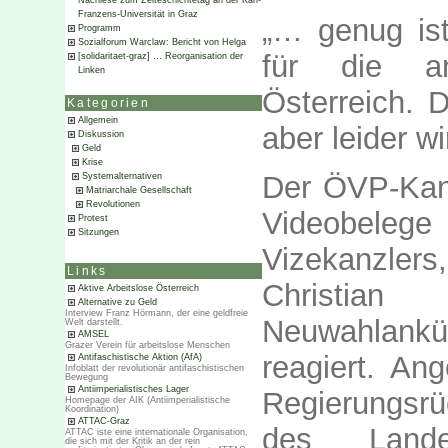
Nachlese zum Zeiteschichtetag an der Karl-
Franzens-Universität in Graz
„… genug is
Programm
Sozialforum Warclaw: Bericht von Helga
für die an
[solidaritaet-graz] … Reorganisation der
Linken
Österreich. D
Kategorien
Allgemein
aber leider w
Diskussion
Geld
Krise
Der ÖVP-Kanz
Systemalternativen
Matriarchale Gesellschaft
Revolutionen
Videobele
Protest
Sitzungen
Vizekanzle
Links
Christi
Aktive Arbeitslose Österreich
Alternative zu Geld
Interview Franz Hörmann, der eine geldfreie
Neuwahlankü
Welt darstellt.
AMSEL
Grazer Verein für arbeitslose Menschen
reagiert. An
Antifaschistische Aktion (AfA)
Infoblatt der revolutionär antifaschistischen
Bewegung
Antiimperialistisches Lager
Regierungsrüc
Homepage der AIK (Antiimperialistische
Koordination)
ATTAC-Graz
des Land
ATTAC iste eine internationale Organisation,
die sich mit der Kritik an der rein