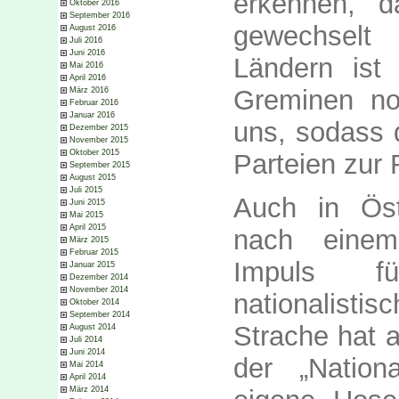
erkennen, d
Oktober 2016
September 2016
gewechselt
August 2016
Juli 2016
Juni 2016
Ländern ist 
Mai 2016
April 2016
Greminen noc
März 2016
Februar 2016
Januar 2016
uns, sodass 
Dezember 2015
November 2015
Oktober 2015
Parteien zur
September 2015
August 2015
Juli 2015
Auch in Öst
Juni 2015
Mai 2015
April 2015
nach einem
März 2015
Februar 2015
Impuls f
Januar 2015
Dezember 2014
November 2014
nationalist
Oktober 2014
September 2014
Strache hat a
August 2014
Juli 2014
Juni 2014
der „Nation
Mai 2014
April 2014
März 2014