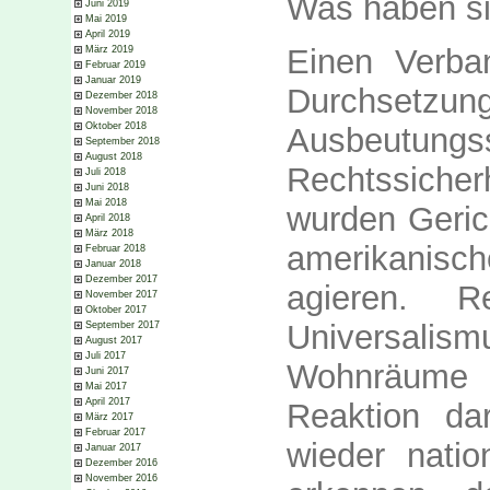
Was haben s
Juni 2019
Mai 2019
April 2019
Einen Verba
März 2019
Februar 2019
Januar 2019
Durchse
Dezember 2018
November 2018
Oktober 2018
Ausbeutungs
September 2018
August 2018
Rechtssiche
Juli 2018
Juni 2018
Mai 2018
wurden Gerich
April 2018
März 2018
amerikanisc
Februar 2018
Januar 2018
Dezember 2017
agieren. R
November 2017
Oktober 2017
Universali
September 2017
August 2017
Juli 2017
Wohnräume 
Juni 2017
Mai 2017
April 2017
Reaktion da
März 2017
Februar 2017
wieder natio
Januar 2017
Dezember 2016
November 2016