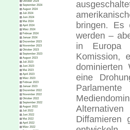
ausgescha
Oktober 2024
September 2024
August 2024
amerikanisch
Juli 2024
Juni 2024
Mai 2024
bringen. Es d
April 2024
März 2024
werden – abe
Februar 2024
Januar 2024
Dezember 2023
in Europa 
November 2023
Oktober 2023
Komission, e
September 2023
August 2023
Juli 2023
dominierten 
Juni 2023
Mai 2023
eine Drohun
April 2023
März 2023
Februar 2023
Parlament
Januar 2023
Dezember 2022
November 2022
Mediendom
Oktober 2022
September 2022
Alternativ
August 2022
Juli 2022
Juni 2022
Diffamieren 
Mai 2022
April 2022
entwickeln –
März 2022