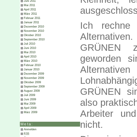
Juni 2011
Mai 2011
ausgeschloss
April 2011
März 2011
Februar 2011
Ich rechne
Januar 2011
Dezember 2010
November 2010
Alternativ
Oktober 2010
September 2010
GRÜNEN zu 
Juli 2010
Juni 2010
Mai 2010
geworden si
April 2010
März 2010
Februar 2010
Alternativen
Januar 2010
Dezember 2009
Lohnabhängi
November 2009
Oktober 2009
September 2009
GRÜNEN sind
August 2009
Juli 2009
also praktisc
Juni 2009
Mai 2009
April 2009
Arbeiter un
März 2009
nicht.
Meta:
Anmelden
RSS