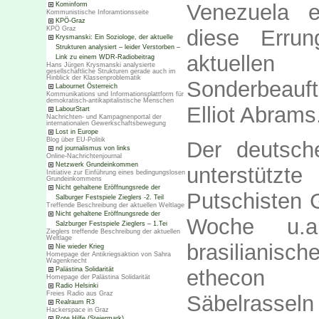
Venezuela e
Kominform
Kommunistische Inforamtionsseite
KPÖ-Graz
KPÖ Graz
diese Errun
Krysmanski: Ein Soziologe, der aktuelle
Strukturen analysiert – leider Verstorben –
aktuelle
Link zu einem WDR-Radiobeitrag
Hans Jürgen Krysmanski analysierte
gesellschaftliche Strukturen gerade auch im
Hinblick der Klassenproblematik
Sonderbeauf
Labournet Österreich
Kommunikations und Informationsplattform für
demokratisch-antikapitalistische Menschen
Elliot Abrams
LabourStart
Nachrichten- und Kampagnenportal der
internationalen Gewerkschaftsbewegung
Lost in Europe
Blog über EU-Politik
Der deutsch
nd journalismus von links
Online-Nachrichtenjournal
Netzwerk Grundeinkommen
unterstütz
Initiative zur Einführung eines bedingungslosen
Grundeinkommens
Nicht gehaltene Eröffnungsrede der
Putschisten 
Salburger Festspiele Zieglers -2. Teil
Treffende Beschreibung der aktuellen Weltlage
Nicht gehaltene Eröffnungsrede der
Woche u.a
Salzburger Festspiele Zieglers – 1.Tei
Zieglers treffende Beschreibung der aktuellen
Weltlage
brasilianis
Nie wieder Krieg
Homepage der Antikriegsaktion von Sahra
Wagenknecht
Palästina Solidarität
ethecon 
Homepage der Palästina Solidarität
Radio Helsinki
Freies Radio aus Graz
Säbelrasse
Realraum R3
Hackerspace in Graz
Rote Hilfe (Steiermark)