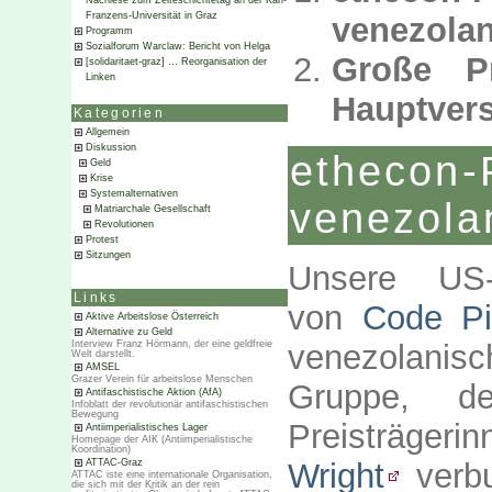
Nachlese zum Zeiteschichtetag an der Karl-
Franzens-Universität in Graz
venezolan
Programm
Sozialforum Warclaw: Bericht von Helga
Große P
[solidaritaet-graz] … Reorganisation der
Linken
Hauptver
Kategorien
Allgemein
Diskussion
ethecon-
Geld
Krise
Systemalternativen
venezola
Matriarchale Gesellschaft
Revolutionen
Protest
Sitzungen
Unsere US-
Links
von
Code Pi
Aktive Arbeitslose Österreich
Alternative zu Geld
venezolanisc
Interview Franz Hörmann, der eine geldfreie
Welt darstellt.
AMSEL
Grazer Verein für arbeitslose Menschen
Gruppe, d
Antifaschistische Aktion (AfA)
Infoblatt der revolutionär antifaschistischen
Bewegung
Preisträger
Antiimperialistisches Lager
Homepage der AIK (Antiimperialistische
Koordination)
Wright
verbu
ATTAC-Graz
ATTAC iste eine internationale Organisation,
die sich mit der Kritik an der rein