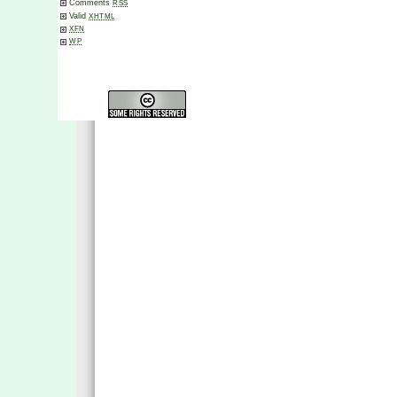
Comments
RSS
Valid
XHTML
XFN
WP