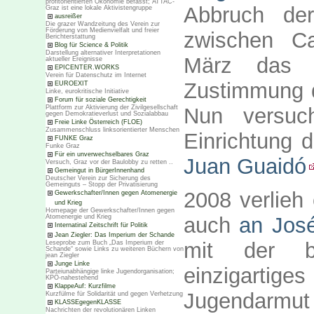
profitorientierten Ökonomie befasst; ATTAC-
Abbruch der
Graz ist eine lokale Aktivistengruppe
ausreißer
Die grazer Wandzeitung des Verein zur
Förderung von Medienvielfalt und freier
zwischen C
Berichterstattung
Blog für Science & Politik
Darstellung alternativer Interpretationen
März das 
aktueller Ereignisse
EPICENTER.WORKS
Verein für Datenschutz im Internet
Zustimmung d
EUROEXIT
Linke, eurokritische Initiative
Forum für soziale Gerechtigkeit
Nun versuc
Plattform zur Aktivierung der Zivilgesellschaft
gegen Demokratieverlust und Sozialabbau
Freie Linke Österreich (FLOE)
Zusammenschluss linksorientierter Menschen
Einrichtung
FUNKE Graz
Funke Graz
Für ein unverwechselbares Graz
Juan Guaidó
Versuch, Graz vor der Baulobby zu retten ..
Gemeingut in BürgerInnenhand
Deutscher Verein zur Sicherung des
Gemeinguts – Stopp der Privatisierung
2008 verlieh
Gewerkschafter/Innen gegen Atomenergie
und Krieg
Homepage der Gewerkschafter/Innen gegen
Atomenergie und Krieg
auch
an Jos
Internatinal Zeitschrift für Politik
Jean Ziegler: Das Imperium der Schande
mit der bo
Leseprobe zum Buch „Das Imperium der
Schande“ sowie Links zu weiteren Büchern von
jean Ziegler
Junge Linke
einzigarti
Parteiunabhängige linke Jugendorganisation;
KPÖ-nahestehend
KlappeAuf: Kurzfilme
Jugendarmut
Kurzfülme für Solidarität und gegen Verhetzung
KLASSEgegenKLASSE
Nachrichten der revolutionären Linken