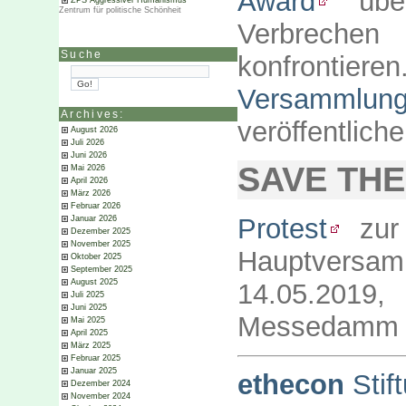
Award
über
ZPS Aggressiver Humanismus
Zentrum für politische Schönheit
Verbrechen
Suche
konfrontie
Versammlun
Archives:
veröffentliche
August 2026
Juli 2026
Juni 2026
SAVE THE
Mai 2026
April 2026
März 2026
Februar 2026
Protest
zur
Januar 2026
Dezember 2025
November 2025
Hauptversam
Oktober 2025
September 2025
August 2025
14.05.2019
Juli 2025
Juni 2025
Messedamm 26
Mai 2025
April 2025
März 2025
Februar 2025
Januar 2025
ethecon
Stif
Dezember 2024
November 2024