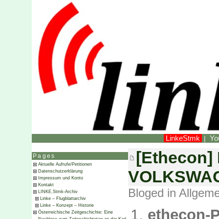
LinkeStmk
Yo
|
[Ethecon] 
Pages
Aktuelle Aufrufe/Petitionen
VOLKSWA
Datenschutzerklärung
Impressum und Konto
Kontakt
Bloged in
Allgeme
LINKE.Stmk-Archiv
Linke – Flugblattarchiv
Linke – Konzept – Historie
ethecon-
Österreichische Zeitgeschichte: Eine