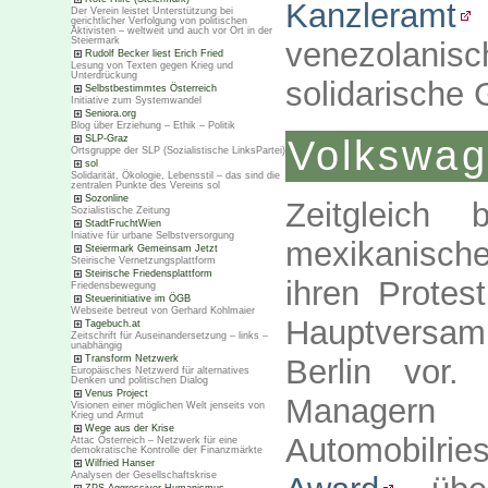
Kanzleramt
Der Verein leistet Unterstützung bei
gerichtlicher Verfolgung von politischen
Aktivisten – weltweit und auch vor Ort in der
Steiermark
venezolani
Rudolf Becker liest Erich Fried
Lesung von Texten gegen Krieg und
Unterdrückung
solidarische 
Selbstbestimmtes Österreich
Initiative zum Systemwandel
Seniora.org
Blog über Erziehung – Ethik – Politik
SLP-Graz
Volkswa
Ortsgruppe der SLP (Sozialistische LinksPartei)
sol
Solidarität, Ökologie, Lebensstil – das sind die
zentralen Punkte des Vereins sol
Sozonline
Zeitgleich
Sozialistische Zeitung
StadtFruchtWien
Iniative für urbane Selbstversorgung
mexikanische
Steiermark Gemeinsam Jetzt
Steirische Vernetzungsplattform
Steirische Friedensplattform
ihren Protes
Friedensbewegung
Steuerinitiative im ÖGB
Webseite betreut von Gerhard Kohlmaier
Hauptversa
Tagebuch.at
Zeitschrift für Auseinandersetzung – links –
unabhängig
Berlin vor
Transform Netzwerk
Europäisches Netzwerd für alternatives
Denken und politischen Dialog
Venus Project
Managern 
Visionen einer möglichen Welt jenseits von
Krieg und Armut
Wege aus der Krise
Automobilri
Attac Österreich – Netzwerk für eine
demokratische Kontrolle der Finanzmärkte
Wilfried Hanser
Analysen der Gesellschaftskrise