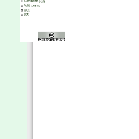
Comments
RSS
Valid
XHTML
XFN
WP