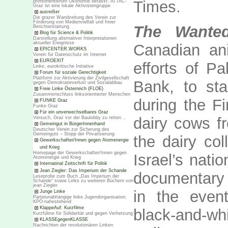
Times.
profitorientierten Ökonomie befasst; ATTAC-
Graz ist eine lokale Aktivistengruppe
ausreißer
Die grazer Wandzeitung des Verein zur
Förderung von Medienvielfalt und freier
The Wante
Berichterstattung
Blog für Science & Politik
Darstellung alternativer Interpretationen
aktueller Ereignisse
Canadian an
EPICENTER.WORKS
Verein für Datenschutz im Internet
EUROEXIT
efforts of Pa
Linke, eurokritische Initiative
Forum für soziale Gerechtigkeit
Plattform zur Aktivierung der Zivilgesellschaft
Bank, to sta
gegen Demokratieverlust und Sozialabbau
Freie Linke Österreich (FLOE)
Zusammenschluss linksorientierter Menschen
during the Fi
FUNKE Graz
Funke Graz
Für ein unverwechselbares Graz
dairy cows fr
Versuch, Graz vor der Baulobby zu retten ..
Gemeingut in BürgerInnenhand
Deutscher Verein zur Sicherung des
Gemeinguts – Stopp der Privatisierung
the dairy co
Gewerkschafter/Innen gegen Atomenergie
und Krieg
Homepage der Gewerkschafter/Innen gegen
Israel’s nati
Atomenergie und Krieg
Internatinal Zeitschrift für Politik
Jean Ziegler: Das Imperium der Schande
documentary 
Leseprobe zum Buch „Das Imperium der
Schande“ sowie Links zu weiteren Büchern von
jean Ziegler
in the event
Junge Linke
Parteiunabhängige linke Jugendorganisation;
KPÖ-nahestehend
KlappeAuf: Kurzfilme
black-and-w
Kurzfülme für Solidarität und gegen Verhetzung
KLASSEgegenKLASSE
Nachrichten der revolutionären Linken