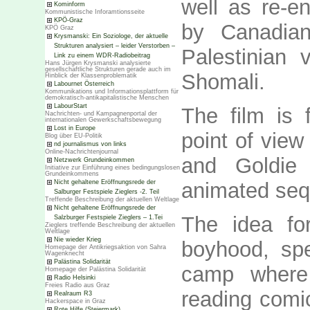
well as re-e
Kominform
Kommunistische Inforamtionsseite
KPÖ-Graz
by Canadia
KPÖ Graz
Krysmanski: Ein Soziologe, der aktuelle
Strukturen analysiert – leider Verstorben –
Palestinian 
Link zu einem WDR-Radiobeitrag
Hans Jürgen Krysmanski analysierte
gesellschaftliche Strukturen gerade auch im
Shomali.
Hinblick der Klassenproblematik
Labournet Österreich
Kommunikations und Informationsplattform für
demokratisch-antikapitalistische Menschen
LabourStart
The film is 
Nachrichten- und Kampagnenportal der
internationalen Gewerkschaftsbewegung
Lost in Europe
point of view
Blog über EU-Politik
nd journalismus von links
Online-Nachrichtenjournal
and Goldie
Netzwerk Grundeinkommen
Initiative zur Einführung eines bedingungslosen
Grundeinkommens
animated se
Nicht gehaltene Eröffnungsrede der
Salburger Festspiele Zieglers -2. Teil
Treffende Beschreibung der aktuellen Weltlage
Nicht gehaltene Eröffnungsrede der
The idea fo
Salzburger Festspiele Zieglers – 1.Tei
Zieglers treffende Beschreibung der aktuellen
Weltlage
Nie wieder Krieg
boyhood, spe
Homepage der Antikriegsaktion von Sahra
Wagenknecht
Palästina Solidarität
camp where
Homepage der Palästina Solidarität
Radio Helsinki
Freies Radio aus Graz
reading comic
Realraum R3
Hackerspace in Graz
Rote Hilfe (Steiermark)