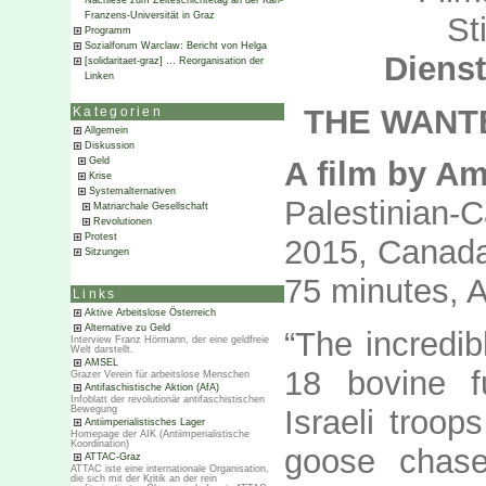
Nachlese zum Zeiteschichtetag an der Karl-
Franzens-Universität in Graz
St
Programm
Sozialforum Warclaw: Bericht von Helga
Dienst
[solidaritaet-graz] … Reorganisation der
Linken
THE WANT
Kategorien
Allgemein
Diskussion
Geld
A film by A
Krise
Systemalternativen
Palestinian-
Matriarchale Gesellschaft
Revolutionen
Protest
2015, Canada
Sitzungen
75 minutes, A
Links
Aktive Arbeitslose Österreich
Alternative zu Geld
“The incredibl
Interview Franz Hörmann, der eine geldfreie
Welt darstellt.
AMSEL
18 bovine f
Grazer Verein für arbeitslose Menschen
Antifaschistische Aktion (AfA)
Infoblatt der revolutionär antifaschistischen
Bewegung
Israeli troop
Antiimperialistisches Lager
Homepage der AIK (Antiimperialistische
Koordination)
goose chase
ATTAC-Graz
ATTAC iste eine internationale Organisation,
die sich mit der Kritik an der rein