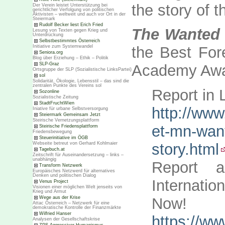
the story of 
Der Verein leistet Unterstützung bei
gerichtlicher Verfolgung von politischen
Aktivisten – weltweit und auch vor Ort in der
Steiermark
Rudolf Becker liest Erich Fried
The Wanted
Lesung von Texten gegen Krieg und
Unterdrückung
Selbstbestimmtes Österreich
Initiative zum Systemwandel
the Best For
Seniora.org
Blog über Erziehung – Ethik – Politik
SLP-Graz
Academy Awar
Ortsgruppe der SLP (Sozialistische LinksPartei)
sol
Solidarität, Ökologie, Lebensstil – das sind die
zentralen Punkte des Vereins sol
Report in
Sozonline
Sozialistische Zeitung
StadtFruchtWien
http://www
Iniative für urbane Selbstversorgung
Steiermark Gemeinsam Jetzt
Steirische Vernetzungsplattform
et-mn-wan
Steirische Friedensplattform
Friedensbewegung
Steuerinitiative im ÖGB
Webseite betreut von Gerhard Kohlmaier
story.html
Tagebuch.at
Zeitschrift für Auseinandersetzung – links –
unabhängig
Report 
Transform Netzwerk
Europäisches Netzwerd für alternatives
Denken und politischen Dialog
Internati
Venus Project
Visionen einer möglichen Welt jenseits von
Krieg und Armut
Wege aus der Krise
Now!
Attac Österreich – Netzwerk für eine
demokratische Kontrolle der Finanzmärkte
Wilfried Hanser
https://w
Analysen der Gesellschaftskrise