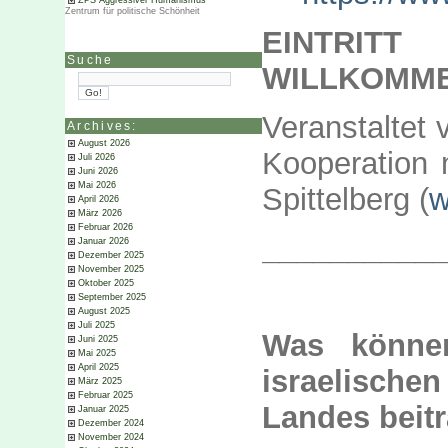
ZPS Aggressiver Humanismus
Zentrum für politische Schönheit
EINTRI
Suche
WILLKOMME
Veranstaltet 
Archives:
August 2026
Kooperation 
Juli 2026
Juni 2026
Mai 2026
Spittelberg (
w
April 2026
März 2026
Februar 2026
__________
Januar 2026
Dezember 2025
November 2025
Oktober 2025
September 2025
August 2025
Juli 2025
Was könne
Juni 2025
Mai 2025
April 2025
israelische
März 2025
Februar 2025
Landes beit
Januar 2025
Dezember 2024
November 2024