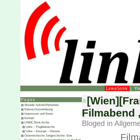
LinkeStmk
Yo
|
[Wien][Fra
Pages
Aktuelle Aufrufe/Petitionen
Filmabend 
Datenschutzerklärung
Impressum und Konto
Kontakt
Bloged in
Allgeme
LINKE.Stmk-Archiv
Linke – Flugblattarchiv
Linke – Konzept – Historie
Film
Österreichische Zeitgeschichte: Eine