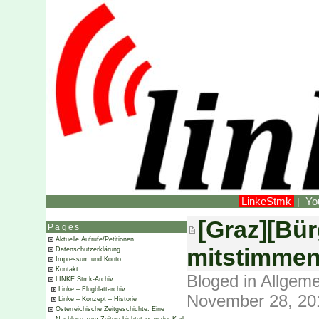
LinkeStmk
Yo
|
[Graz][Bür
Pages
Aktuelle Aufrufe/Petitionen
mitstimmen
Datenschutzerklärung
Impressum und Konto
Kontakt
Bloged in
Allgeme
LINKE.Stmk-Archiv
Linke – Flugblattarchiv
November 28, 20
Linke – Konzept – Historie
Österreichische Zeitgeschichte: Eine