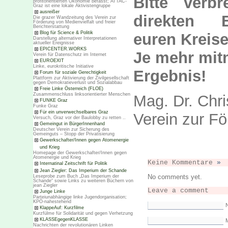
Bitte verbr
profitorientierten Ökonomie befasst; ATTAC-
Graz ist eine lokale Aktivistengruppe
ausreißer
direkten B
Die grazer Wandzeitung des Verein zur
Förderung von Medienvielfalt und freier
Berichterstattung
Blog für Science & Politik
euren Kreise
Darstellung alternativer Interpretationen
aktueller Ereignisse
EPICENTER.WORKS
Je mehr mit
Verein für Datenschutz im Internet
EUROEXIT
Linke, eurokritische Initiative
Ergebnis!
Forum für soziale Gerechtigkeit
Plattform zur Aktivierung der Zivilgesellschaft
gegen Demokratieverlust und Sozialabbau
Freie Linke Österreich (FLOE)
Zusammenschluss linksorientierter Menschen
Mag. Dr. Chri
FUNKE Graz
Funke Graz
Für ein unverwechselbares Graz
Verein zur Fö
Versuch, Graz vor der Baulobby zu retten ..
Gemeingut in BürgerInnenhand
Deutscher Verein zur Sicherung des
Gemeinguts – Stopp der Privatisierung
Gewerkschafter/Innen gegen Atomenergie
und Krieg
Homepage der Gewerkschafter/Innen gegen
Atomenergie und Krieg
Keine Kommentare
»
Internatinal Zeitschrift für Politik
Jean Ziegler: Das Imperium der Schande
No comments yet.
Leseprobe zum Buch „Das Imperium der
Schande“ sowie Links zu weiteren Büchern von
jean Ziegler
Leave a comment
Junge Linke
Parteiunabhängige linke Jugendorganisation;
KPÖ-nahestehend
KlappeAuf: Kurzfilme
Kurzfülme für Solidarität und gegen Verhetzung
KLASSEgegenKLASSE
M
Nachrichten der revolutionären Linken