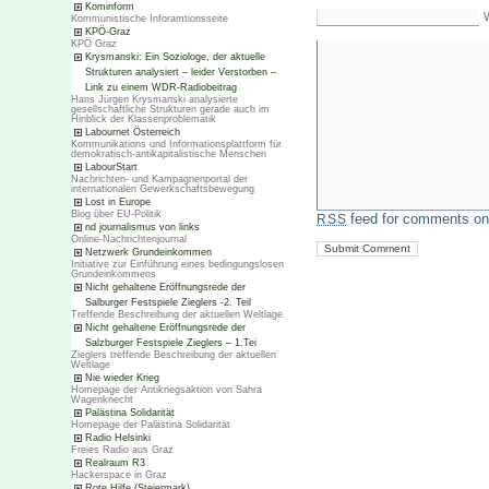
Kominform
Kommunistische Inforamtionsseite
KPÖ-Graz
KPÖ Graz
Krysmanski: Ein Soziologe, der aktuelle
Strukturen analysiert – leider Verstorben –
Link zu einem WDR-Radiobeitrag
Hans Jürgen Krysmanski analysierte
gesellschaftliche Strukturen gerade auch im
Hinblick der Klassenproblematik
Labournet Österreich
Kommunikations und Informationsplattform für
demokratisch-antikapitalistische Menschen
LabourStart
Nachrichten- und Kampagnenportal der
internationalen Gewerkschaftsbewegung
Lost in Europe
Blog über EU-Politik
feed for comments on 
RSS
nd journalismus von links
Online-Nachrichtenjournal
Netzwerk Grundeinkommen
Initiative zur Einführung eines bedingungslosen
Grundeinkommens
Nicht gehaltene Eröffnungsrede der
Salburger Festspiele Zieglers -2. Teil
Treffende Beschreibung der aktuellen Weltlage
Nicht gehaltene Eröffnungsrede der
Salzburger Festspiele Zieglers – 1.Tei
Zieglers treffende Beschreibung der aktuellen
Weltlage
Nie wieder Krieg
Homepage der Antikriegsaktion von Sahra
Wagenknecht
Palästina Solidarität
Homepage der Palästina Solidarität
Radio Helsinki
Freies Radio aus Graz
Realraum R3
Hackerspace in Graz
Rote Hilfe (Steiermark)