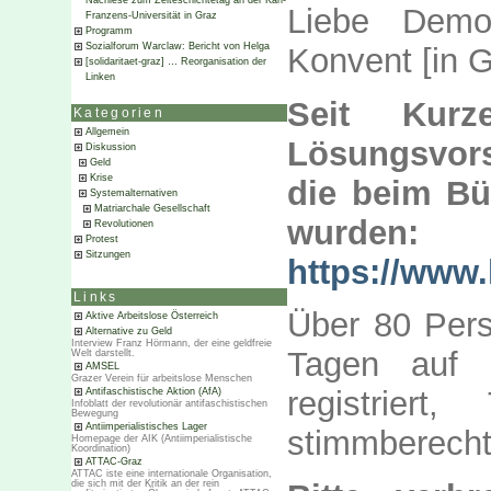
Nachlese zum Zeiteschichtetag an der Karl-
Liebe Demokr
Franzens-Universität in Graz
Programm
Sozialforum Warclaw: Bericht von Helga
Konvent [in G
[solidaritaet-graz] … Reorganisation der
Linken
Seit Kur
Kategorien
Allgemein
Lösungsvor
Diskussion
Geld
Krise
die beim Bü
Systemalternativen
Matriarchale Gesellschaft
wurden:
Revolutionen
Protest
Sitzungen
https://www.
Links
Über 80 Pers
Aktive Arbeitslose Österreich
Alternative zu Geld
Interview Franz Hörmann, der eine geldfreie
Tagen auf d
Welt darstellt.
AMSEL
Grazer Verein für arbeitslose Menschen
registriert
Antifaschistische Aktion (AfA)
Infoblatt der revolutionär antifaschistischen
Bewegung
Antiimperialistisches Lager
stimmberecht
Homepage der AIK (Antiimperialistische
Koordination)
ATTAC-Graz
ATTAC iste eine internationale Organisation,
die sich mit der Kritik an der rein