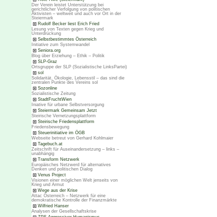
Der Verein leistet Unterstützung bei
gerichtlicher Verfolgung von politischen
Aktivisten – weltweit und auch vor Ort in der
Steiermark
Rudolf Becker liest Erich Fried
Lesung von Texten gegen Krieg und
Unterdrückung
Selbstbestimmtes Österreich
Initiative zum Systemwandel
Seniora.org
Blog über Erziehung – Ethik – Politik
SLP-Graz
Ortsgruppe der SLP (Sozialistische LinksPartei)
sol
Solidarität, Ökologie, Lebensstil – das sind die
zentralen Punkte des Vereins sol
Sozonline
Sozialistische Zeitung
StadtFruchtWien
Iniative für urbane Selbstversorgung
Steiermark Gemeinsam Jetzt
Steirische Vernetzungsplattform
Steirische Friedensplattform
Friedensbewegung
Steuerinitiative im ÖGB
Webseite betreut von Gerhard Kohlmaier
Tagebuch.at
Zeitschrift für Auseinandersetzung – links –
unabhängig
Transform Netzwerk
Europäisches Netzwerd für alternatives
Denken und politischen Dialog
Venus Project
Visionen einer möglichen Welt jenseits von
Krieg und Armut
Wege aus der Krise
Attac Österreich – Netzwerk für eine
demokratische Kontrolle der Finanzmärkte
Wilfried Hanser
Analysen der Gesellschaftskrise