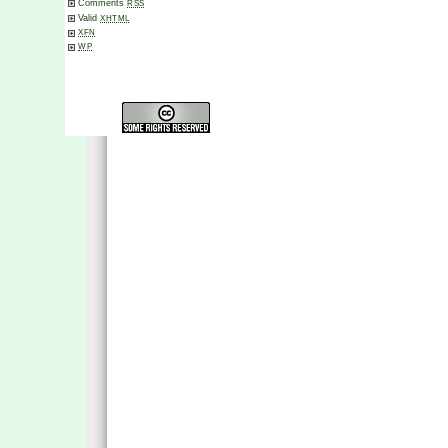
Comments
RSS
Valid
XHTML
XFN
WP