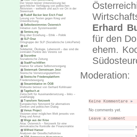
Österreich
Der Verein leistet Unterstützung bei
gerichtlicher Verfolgung von politischen
Aktivisten – weltweit und auch vor Ort in der
Steiermark
Wirtschaf
Rudolf Becker liest Erich Fried
Lesung von Texten gegen Krieg und
Unterdrückung
Erhard B
Selbstbestimmtes Österreich
Initiative zum Systemwandel
Seniora.org
für den D
Blog über Erziehung – Ethik – Politik
SLP-Graz
Ortsgruppe der SLP (Sozialistische LinksPartei)
ehem. Koor
sol
Solidarität, Ökologie, Lebensstil – das sind die
zentralen Punkte des Vereins sol
Sozonline
Südosteur
Sozialistische Zeitung
StadtFruchtWien
Iniative für urbane Selbstversorgung
Steiermark Gemeinsam Jetzt
Moderation:
Steirische Vernetzungsplattform
Steirische Friedensplattform
Friedensbewegung
Steuerinitiative im ÖGB
Webseite betreut von Gerhard Kohlmaier
Tagebuch.at
Zeitschrift für Auseinandersetzung – links –
unabhängig
Transform Netzwerk
Keine Kommentare
»
Europäisches Netzwerd für alternatives
Denken und politischen Dialog
No comments yet.
Venus Project
Visionen einer möglichen Welt jenseits von
Krieg und Armut
Leave a comment
Wege aus der Krise
Attac Österreich – Netzwerk für eine
demokratische Kontrolle der Finanzmärkte
Wilfried Hanser
Analysen der Gesellschaftskrise
M