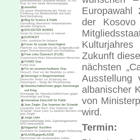
profitorientierten Ökonomie befasst; ATTAC-
Graz ist eine lokale Aktivistengruppe
Europawahl 
ausreißer
Die grazer Wandzeitung des Verein zur
Förderung von Medienvielfalt und freier
Berichterstattung
der Kosovo
Blog für Science & Politik
Darstellung alternativer Interpretationen
aktueller Ereignisse
Mitgliedssta
EPICENTER.WORKS
Verein für Datenschutz im Internet
EUROEXIT
Linke, eurokritische Initiative
Kulturjahres
Forum für soziale Gerechtigkeit
Plattform zur Aktivierung der Zivilgesellschaft
gegen Demokratieverlust und Sozialabbau
Zukunft dies
Freie Linke Österreich (FLOE)
Zusammenschluss linksorientierter Menschen
FUNKE Graz
nächsten „Ca
Funke Graz
Für ein unverwechselbares Graz
Versuch, Graz vor der Baulobby zu retten ..
Ausstellung
Gemeingut in BürgerInnenhand
Deutscher Verein zur Sicherung des
Gemeinguts – Stopp der Privatisierung
albanischer K
Gewerkschafter/Innen gegen Atomenergie
und Krieg
Homepage der Gewerkschafter/Innen gegen
Atomenergie und Krieg
von Ministerp
Internatinal Zeitschrift für Politik
Jean Ziegler: Das Imperium der Schande
Leseprobe zum Buch „Das Imperium der
wird.
Schande“ sowie Links zu weiteren Büchern von
jean Ziegler
Junge Linke
Parteiunabhängige linke Jugendorganisation;
Termin:
KPÖ-nahestehend
KlappeAuf: Kurzfilme
Kurzfülme für Solidarität und gegen Verhetzung
KLASSEgegenKLASSE
Nachrichten der revolutionären Linken