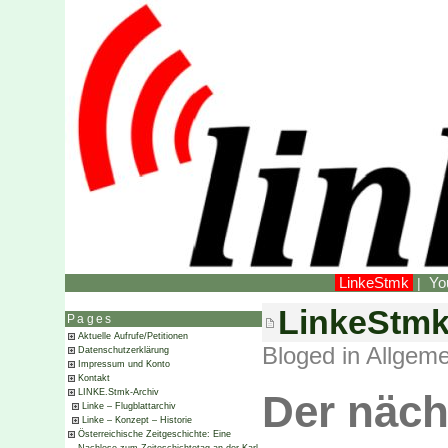
LinkeStmk
Yo
|
LinkeStmk-
Pages
Aktuelle Aufrufe/Petitionen
Bloged in
Allgeme
Datenschutzerklärung
Impressum und Konto
Kontakt
LINKE.Stmk-Archiv
Der näc
Linke – Flugblattarchiv
Linke – Konzept – Historie
Österreichische Zeitgeschichte: Eine