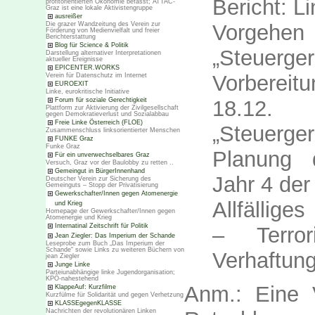
Bericht: L
profitorientierten Ökonomie befasst; ATTAC-
Graz ist eine lokale Aktivistengruppe
ausreißer
Vorge
Die grazer Wandzeitung des Verein zur
Förderung von Medienvielfalt und freier
Berichterstattung
Blog für Science & Politik
„Steuerger
Darstellung alternativer Interpretationen
aktueller Ereignisse
EPICENTER.WORKS
Vorbereit
Verein für Datenschutz im Internet
EUROEXIT
Linke, eurokritische Initiative
18.1
Forum für soziale Gerechtigkeit
Plattform zur Aktivierung der Zivilgesellschaft
gegen Demokratieverlust und Sozialabbau
Freie Linke Österreich (FLOE)
„Steuerger
Zusammenschluss linksorientierter Menschen
FUNKE Graz
Funke Graz
Planung 
Für ein unverwechselbares Graz
Versuch, Graz vor der Baulobby zu retten ..
Gemeingut in BürgerInnenhand
Jahr 4 der
Deutscher Verein zur Sicherung des
Gemeinguts – Stopp der Privatisierung
Gewerkschafter/Innen gegen Atomenergie
Allfälliges
und Krieg
Homepage der Gewerkschafter/Innen gegen
Atomenergie und Krieg
Internatinal Zeitschrift für Politik
– Terror
Jean Ziegler: Das Imperium der Schande
Leseprobe zum Buch „Das Imperium der
Schande“ sowie Links zu weiteren Büchern von
Verhaftun
jean Ziegler
Junge Linke
Parteiunabhängige linke Jugendorganisation;
KPÖ-nahestehend
Anm.: Eine 
KlappeAuf: Kurzfilme
Kurzfülme für Solidarität und gegen Verhetzung
KLASSEgegenKLASSE
Nachrichten der revolutionären Linken