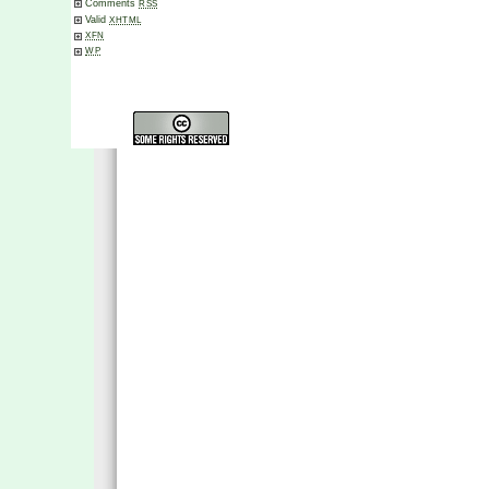
Comments
RSS
Valid
XHTML
XFN
WP