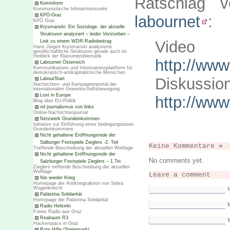
Ratschlag 
Kominform
Kommunistische Inforamtionsseite
KPÖ-Graz
labournet
:
KPÖ Graz
Krysmanski: Ein Soziologe, der aktuelle
Strukturen analysiert – leider Verstorben –
Video
Link zu einem WDR-Radiobeitrag
Hans Jürgen Krysmanski analysierte
gesellschaftliche Strukturen gerade auch im
Hinblick der Klassenproblematik
http://www
Labournet Österreich
Kommunikations und Informationsplattform für
demokratisch-antikapitalistische Menschen
Diskussio
LabourStart
Nachrichten- und Kampagnenportal der
internationalen Gewerkschaftsbewegung
Lost in Europe
http://www
Blog über EU-Politik
nd journalismus von links
Online-Nachrichtenjournal
Netzwerk Grundeinkommen
Initiative zur Einführung eines bedingungslosen
Grundeinkommens
Nicht gehaltene Eröffnungsrede der
Salburger Festspiele Zieglers -2. Teil
Keine Kommentare
»
Treffende Beschreibung der aktuellen Weltlage
Nicht gehaltene Eröffnungsrede der
No comments yet.
Salzburger Festspiele Zieglers – 1.Tei
Zieglers treffende Beschreibung der aktuellen
Weltlage
Leave a comment
Nie wieder Krieg
Homepage der Antikriegsaktion von Sahra
Wagenknecht
Palästina Solidarität
Homepage der Palästina Solidarität
M
Radio Helsinki
Freies Radio aus Graz
Realraum R3
Hackerspace in Graz
Rote Hilfe (Steiermark)