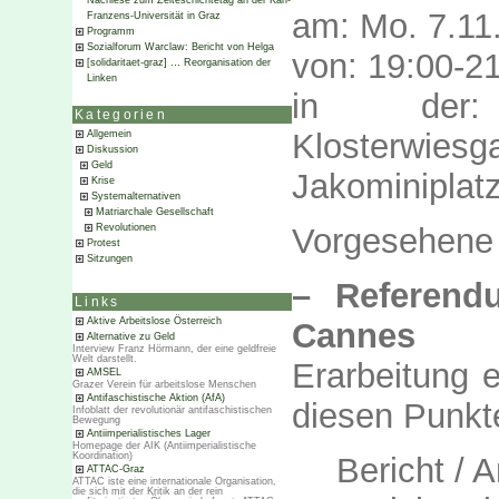
Nachlese zum Zeiteschichtetag an der Karl-
am: Mo. 7.11
Franzens-Universität in Graz
Programm
Sozialforum Warclaw: Bericht von Helga
von: 19:00-2
[solidaritaet-graz] … Reorganisation der
Linken
in der:
Kategorien
Klosterwie
Allgemein
Diskussion
Geld
Jakominiplatz
Krise
Systemalternativen
Matriarchale Gesellschaft
Revolutionen
Vorgesehene 
Protest
Sitzungen
– Referend
Links
Aktive Arbeitslose Österreich
Cannes
Alternative zu Geld
Interview Franz Hörmann, der eine geldfreie
Welt darstellt.
Erarbeitung e
AMSEL
Grazer Verein für arbeitslose Menschen
Antifaschistische Aktion (AfA)
diesen Punkt
Infoblatt der revolutionär antifaschistischen
Bewegung
Antiimperialistisches Lager
Homepage der AIK (Antiimperialistische
Koordination)
Bericht / 
ATTAC-Graz
ATTAC iste eine internationale Organisation,
die sich mit der Kritik an der rein