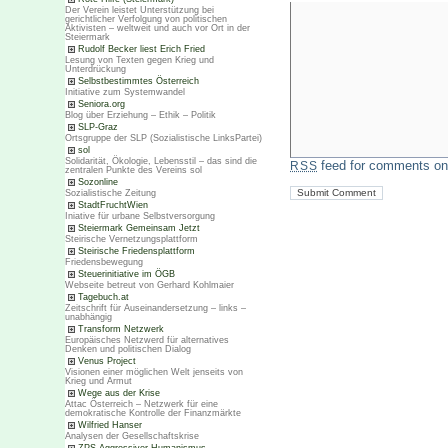
Der Verein leistet Unterstützung bei
gerichtlicher Verfolgung von politischen
Aktivisten – weltweit und auch vor Ort in der
Steiermark
Rudolf Becker liest Erich Fried
Lesung von Texten gegen Krieg und
Unterdrückung
Selbstbestimmtes Österreich
Initiative zum Systemwandel
Seniora.org
Blog über Erziehung – Ethik – Politik
SLP-Graz
Ortsgruppe der SLP (Sozialistische LinksPartei)
sol
Solidarität, Ökologie, Lebensstil – das sind die
feed for comments on 
RSS
zentralen Punkte des Vereins sol
Sozonline
Sozialistische Zeitung
StadtFruchtWien
Iniative für urbane Selbstversorgung
Steiermark Gemeinsam Jetzt
Steirische Vernetzungsplattform
Steirische Friedensplattform
Friedensbewegung
Steuerinitiative im ÖGB
Webseite betreut von Gerhard Kohlmaier
Tagebuch.at
Zeitschrift für Auseinandersetzung – links –
unabhängig
Transform Netzwerk
Europäisches Netzwerd für alternatives
Denken und politischen Dialog
Venus Project
Visionen einer möglichen Welt jenseits von
Krieg und Armut
Wege aus der Krise
Attac Österreich – Netzwerk für eine
demokratische Kontrolle der Finanzmärkte
Wilfried Hanser
Analysen der Gesellschaftskrise