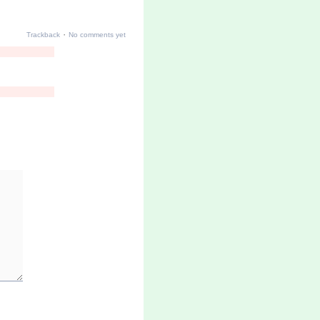
·
Trackback
No comments yet