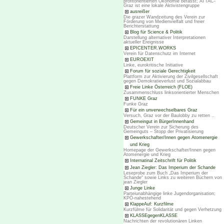
profitorientierten Ökonomie befasst; ATTAC-
Graz ist eine lokale Aktivistengruppe
ausreißer
Die grazer Wandzeitung des Verein zur
Förderung von Medienvielfalt und freier
Berichterstattung
Blog für Science & Politik
Darstellung alternativer Interpretationen
aktueller Ereignisse
EPICENTER.WORKS
Verein für Datenschutz im Internet
EUROEXIT
Linke, eurokritische Initiative
Forum für soziale Gerechtigkeit
Plattform zur Aktivierung der Zivilgesellschaft
gegen Demokratieverlust und Sozialabbau
Freie Linke Österreich (FLOE)
Zusammenschluss linksorientierter Menschen
FUNKE Graz
Funke Graz
Für ein unverwechselbares Graz
Versuch, Graz vor der Baulobby zu retten ..
Gemeingut in BürgerInnenhand
Deutscher Verein zur Sicherung des
Gemeinguts – Stopp der Privatisierung
Gewerkschafter/Innen gegen Atomenergie
und Krieg
Homepage der Gewerkschafter/Innen gegen
Atomenergie und Krieg
Internatinal Zeitschrift für Politik
Jean Ziegler: Das Imperium der Schande
Leseprobe zum Buch „Das Imperium der
Schande“ sowie Links zu weiteren Büchern von
jean Ziegler
Junge Linke
Parteiunabhängige linke Jugendorganisation;
KPÖ-nahestehend
KlappeAuf: Kurzfilme
Kurzfülme für Solidarität und gegen Verhetzung
KLASSEgegenKLASSE
Nachrichten der revolutionären Linken