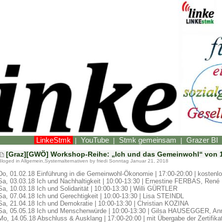
LinkeStmk
YouTube
Stmk gemeinsam
Grazer BI
|
|
|
[Graz][GWÖ] Workshop-Reihe: „Ich und das Gemeinwohl“ von 1.
Bloged in
Allgemein
,
Systemalternativen
by friedi Sonntag Januar 21, 2018
Do, 01.02.18 Einführung in die Gemeinwohl-Ökonomie | 17:00-20:00 | kostenlos
Sa, 03.03.18 Ich und Nachhaltigkeit | 10:00-13:30 | Ernestine FERBAS, R
Sa, 10.03.18 Ich und Solidarität | 10:00-13:30 | Willi GÜRTLER
Sa, 07.04.18 Ich und Gerechtigkeit | 10:00-13:30 | Lisa STEINDL
Sa, 21.04.18 Ich und Demokratie | 10:00-13:30 | Christian KOZINA
Sa, 05.05.18 Ich und Menschenwürde | 10:00-13:30 | Gilsa HAUSEGGER, 
Mo, 14.05.18 Abschluss & Ausklang | 17:00-20:00 | mit Übergabe der Zertifika