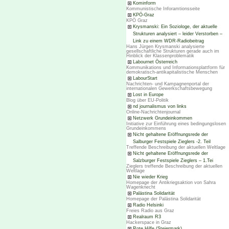
Kominform
Kommunistische Inforamtionsseite
KPÖ-Graz
KPÖ Graz
Krysmanski: Ein Soziologe, der aktuelle
Strukturen analysiert – leider Verstorben –
Link zu einem WDR-Radiobeitrag
Hans Jürgen Krysmanski analysierte
gesellschaftliche Strukturen gerade auch im
Hinblick der Klassenproblematik
Labournet Österreich
Kommunikations und Informationsplattform für
demokratisch-antikapitalistische Menschen
LabourStart
Nachrichten- und Kampagnenportal der
internationalen Gewerkschaftsbewegung
Lost in Europe
Blog über EU-Politik
nd journalismus von links
Online-Nachrichtenjournal
Netzwerk Grundeinkommen
Initiative zur Einführung eines bedingungslosen
Grundeinkommens
Nicht gehaltene Eröffnungsrede der
Salburger Festspiele Zieglers -2. Teil
Treffende Beschreibung der aktuellen Weltlage
Nicht gehaltene Eröffnungsrede der
Salzburger Festspiele Zieglers – 1.Tei
Zieglers treffende Beschreibung der aktuellen
Weltlage
Nie wieder Krieg
Homepage der Antikriegsaktion von Sahra
Wagenknecht
Palästina Solidarität
Homepage der Palästina Solidarität
Radio Helsinki
Freies Radio aus Graz
Realraum R3
Hackerspace in Graz
Rote Hilfe (Steiermark)