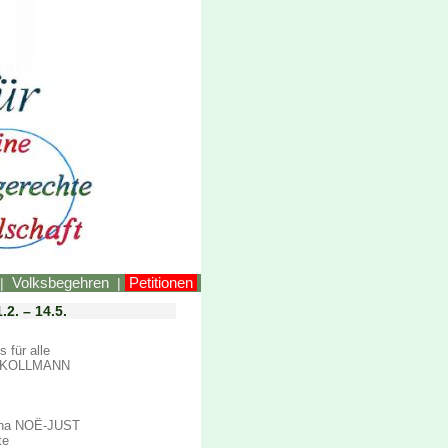
LINKEstmk
Volksbegehren
Petitionen
|
|
2. – 14.5.
 für alle
ené KOLLMANN
Anna NOË-JUST
te