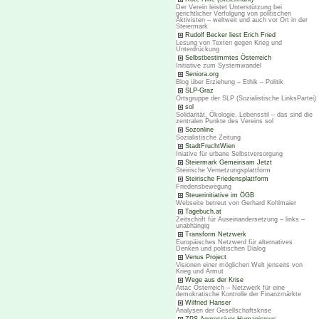
Der Verein leistet Unterstützung bei
gerichtlicher Verfolgung von politischen
Aktivisten – weltweit und auch vor Ort in der
Steiermark
Rudolf Becker liest Erich Fried
Lesung von Texten gegen Krieg und
Unterdrückung
Selbstbestimmtes Österreich
Initiative zum Systemwandel
Seniora.org
Blog über Erziehung – Ethik – Politik
SLP-Graz
Ortsgruppe der SLP (Sozialistische LinksPartei)
sol
Solidarität, Ökologie, Lebensstil – das sind die
zentralen Punkte des Vereins sol
Sozonline
Sozialistische Zeitung
StadtFruchtWien
Iniative für urbane Selbstversorgung
Steiermark Gemeinsam Jetzt
Steirische Vernetzungsplattform
Steirische Friedensplattform
Friedensbewegung
Steuerinitiative im ÖGB
Webseite betreut von Gerhard Kohlmaier
Tagebuch.at
Zeitschrift für Auseinandersetzung – links –
unabhängig
Transform Netzwerk
Europäisches Netzwerd für alternatives
Denken und politischen Dialog
Venus Project
Visionen einer möglichen Welt jenseits von
Krieg und Armut
Wege aus der Krise
Attac Österreich – Netzwerk für eine
demokratische Kontrolle der Finanzmärkte
Wilfried Hanser
Analysen der Gesellschaftskrise