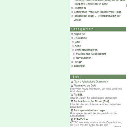
Nachlese zum Zeiteschichtetag an der Karl-
Franzens-Universität in Graz
Programm
Sozialforum Warclaw: Bericht von Helga
[solidaritaet-graz] … Reorganisation der
Linken
Kategorien
Allgemein
Diskussion
Geld
Krise
Systemalternativen
Matriarchale Gesellschaft
Revolutionen
Protest
Sitzungen
Links
Aktive Arbeitslose Österreich
Alternative zu Geld
Interview Franz Hörmann, der eine geldfreie
Welt darstellt.
AMSEL
Grazer Verein für arbeitslose Menschen
Antifaschistische Aktion (AfA)
Infoblatt der revolutionär antifaschistischen
Bewegung
Antiimperialistisches Lager
Homepage der AIK (Antiimperialistische
Koordination)
ATTAC-Graz
ATTAC iste eine internationale Organisation,
die sich mit der Kritik an der rein