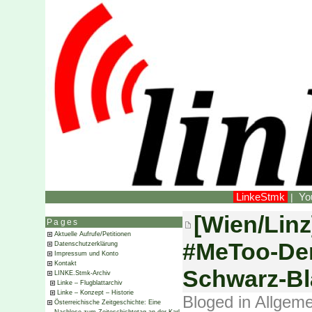
LinkeStmk
Yo
|
[Wien/Linz
Pages
Aktuelle Aufrufe/Petitionen
#MeToo-Dem
Datenschutzerklärung
Impressum und Konto
Kontakt
Schwarz-Bl
LINKE.Stmk-Archiv
Linke – Flugblattarchiv
Linke – Konzept – Historie
Bloged in
Allgeme
Österreichische Zeitgeschichte: Eine