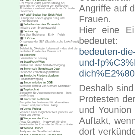
Der Verein leistet Unterstützung bei
Angriffe auf
gerichtlicher Verfolgung von politischen
Aktivisten – weltweit und auch vor Ort in der
Steiermark
Rudolf Becker liest Erich Fried
Frauen.
Lesung von Texten gegen Krieg und
Unterdrückung
Selbstbestimmtes Österreich
Hier eine E
Initiative zum Systemwandel
Seniora.org
Blog über Erziehung – Ethik – Politik
bedeute
SLP-Graz
Ortsgruppe der SLP (Sozialistische LinksPartei)
sol
bedeuten-d
Solidarität, Ökologie, Lebensstil – das sind die
zentralen Punkte des Vereins sol
Sozonline
Sozialistische Zeitung
und-fp%C3%
StadtFruchtWien
Iniative für urbane Selbstversorgung
Steiermark Gemeinsam Jetzt
dich%E2%80
Steirische Vernetzungsplattform
Steirische Friedensplattform
Friedensbewegung
Steuerinitiative im ÖGB
Deshalb sind 
Webseite betreut von Gerhard Kohlmaier
Tagebuch.at
Zeitschrift für Auseinandersetzung – links –
Protesten de
unabhängig
Transform Netzwerk
Europäisches Netzwerd für alternatives
Denken und politischen Dialog
und Younion 
Venus Project
Visionen einer möglichen Welt jenseits von
Krieg und Armut
Auftakt, wen
Wege aus der Krise
Attac Österreich – Netzwerk für eine
demokratische Kontrolle der Finanzmärkte
dort verkünde
Wilfried Hanser
Analysen der Gesellschaftskrise