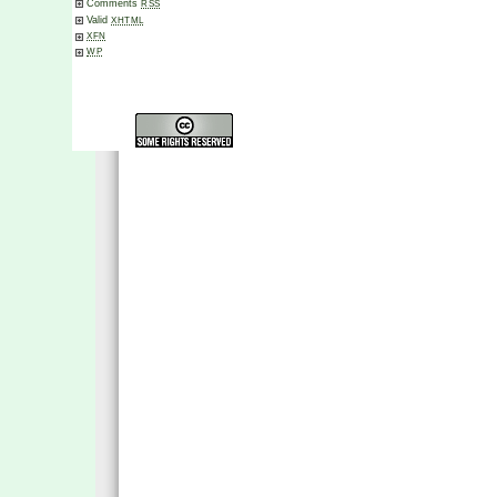
Comments
RSS
Valid
XHTML
XFN
WP