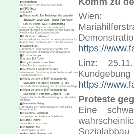
Komm zu den
Kominform
Kommunistische Inforamtionsseite
KPÖ-Graz
KPÖ Graz
Wien: 
Krysmanski: Ein Soziologe, der aktuelle
Strukturen analysiert – leider Verstorben –
Mariahilf
Link zu einem WDR-Radiobeitrag
Hans Jürgen Krysmanski analysierte
gesellschaftliche Strukturen gerade auch im
Hinblick der Klassenproblematik
Demonstratio
Labournet Österreich
Kommunikations und Informationsplattform für
demokratisch-antikapitalistische Menschen
https://www.
LabourStart
Nachrichten- und Kampagnenportal der
internationalen Gewerkschaftsbewegung
Lost in Europe
Blog über EU-Politik
Linz: 25.1
nd journalismus von links
Online-Nachrichtenjournal
Netzwerk Grundeinkommen
Kundgebung
Initiative zur Einführung eines bedingungslosen
Grundeinkommens
Nicht gehaltene Eröffnungsrede der
https://www.
Salburger Festspiele Zieglers -2. Teil
Treffende Beschreibung der aktuellen Weltlage
Nicht gehaltene Eröffnungsrede der
Salzburger Festspiele Zieglers – 1.Tei
Proteste ge
Zieglers treffende Beschreibung der aktuellen
Weltlage
Nie wieder Krieg
Eine schwar
Homepage der Antikriegsaktion von Sahra
Wagenknecht
Palästina Solidarität
Homepage der Palästina Solidarität
wahrschein
Radio Helsinki
Freies Radio aus Graz
Realraum R3
Sozialabba
Hackerspace in Graz
Rote Hilfe (Steiermark)