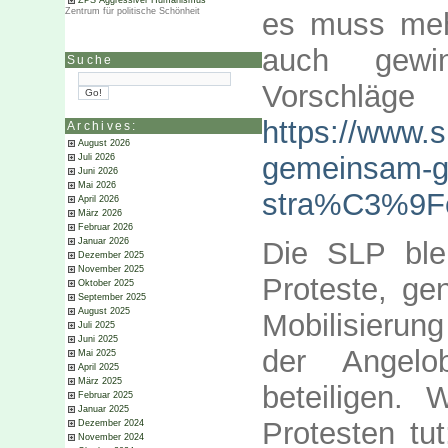
ZPS Aggressiver Humanismus
Zentrum für politische Schönheit
es muss meh
auch gewi
Suche
Vorschlä
https://www.s
Archives:
August 2026
gemeinsam-ge
Juli 2026
Juni 2026
Mai 2026
stra%C3%9F
April 2026
März 2026
Februar 2026
Die SLP blei
Januar 2026
Dezember 2025
November 2025
Proteste, ge
Oktober 2025
September 2025
August 2025
Mobilisierun
Juli 2025
Juni 2025
der Angelo
Mai 2025
April 2025
März 2025
beteiligen.
Februar 2025
Januar 2025
Protesten tu
Dezember 2024
November 2024