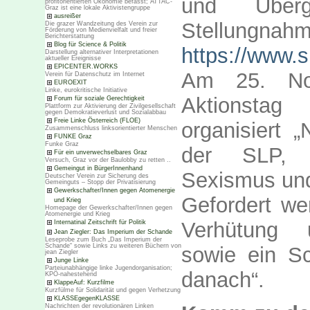
und Übergr
profitorientierten Ökonomie befasst; ATTAC-
Graz ist eine lokale Aktivistengruppe
ausreißer
Stellungnahm
Die grazer Wandzeitung des Verein zur
Förderung von Medienvielfalt und freier
Berichterstattung
Blog für Science & Politik
https://www.s
Darstellung alternativer Interpretationen
aktueller Ereignisse
EPICENTER.WORKS
Am 25. Nov
Verein für Datenschutz im Internet
EUROEXIT
Linke, eurokritische Initiative
Aktionsta
Forum für soziale Gerechtigkeit
Plattform zur Aktivierung der Zivilgesellschaft
gegen Demokratieverlust und Sozialabbau
Freie Linke Österreich (FLOE)
organisiert 
Zusammenschluss linksorientierter Menschen
FUNKE Graz
Funke Graz
der SLP, 
Für ein unverwechselbares Graz
Versuch, Graz vor der Baulobby zu retten ..
Gemeingut in BürgerInnenhand
Sexismus und
Deutscher Verein zur Sicherung des
Gemeinguts – Stopp der Privatisierung
Gewerkschafter/Innen gegen Atomenergie
Gefordert we
und Krieg
Homepage der Gewerkschafter/Innen gegen
Atomenergie und Krieg
Verhütung u
Internatinal Zeitschrift für Politik
Jean Ziegler: Das Imperium der Schande
Leseprobe zum Buch „Das Imperium der
Schande“ sowie Links zu weiteren Büchern von
sowie ein Sc
jean Ziegler
Junge Linke
Parteiunabhängige linke Jugendorganisation;
danach“.
KPÖ-nahestehend
KlappeAuf: Kurzfilme
Kurzfülme für Solidarität und gegen Verhetzung
KLASSEgegenKLASSE
Nachrichten der revolutionären Linken