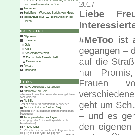
Nachlese zum Zeiteschichtetag an der Karl-
2017
Franzens-Universität in Graz
Programm
Liebe Fre
Sozialforum Warclaw: Bericht von Helga
[solidaritaet-graz] … Reorganisation der
Linken
Interessiert
Kategorien
#MeToo
ist 
Allgemein
Diskussion
Geld
gegangen – do
Krise
Systemalternativen
Matriarchale Gesellschaft
auf die Stra
Revolutionen
Protest
nur Promis
Sitzungen
Frauen v
Links
Aktive Arbeitslose Österreich
verschieden
Alternative zu Geld
Interview Franz Hörmann, der eine geldfreie
Welt darstellt.
AMSEL
geht um Schül
Grazer Verein für arbeitslose Menschen
Antifaschistische Aktion (AfA)
Infoblatt der revolutionär antifaschistischen
– und es geh
Bewegung
Antiimperialistisches Lager
Homepage der AIK (Antiimperialistische
den eigenen
Koordination)
ATTAC-Graz
ATTAC iste eine internationale Organisation,
die sich mit der Kritik an der rein