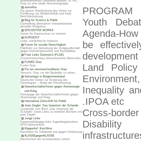
profitorientierten Ökonomie befasst; ATTAC-
Graz ist eine lokale Aktivistengruppe
PROGRAM
ausreißer
Die grazer Wandzeitung des Verein zur
Förderung von Medienvielfalt und freier
Berichterstattung
Youth Deb
Blog für Science & Politik
Darstellung alternativer Interpretationen
aktueller Ereignisse
Agenda-How 
EPICENTER.WORKS
Verein für Datenschutz im Internet
EUROEXIT
Linke, eurokritische Initiative
be effective
Forum für soziale Gerechtigkeit
Plattform zur Aktivierung der Zivilgesellschaft
gegen Demokratieverlust und Sozialabbau
development
Freie Linke Österreich (FLOE)
Zusammenschluss linksorientierter Menschen
FUNKE Graz
Land Policy
Funke Graz
Für ein unverwechselbares Graz
Versuch, Graz vor der Baulobby zu retten ..
Environment,
Gemeingut in BürgerInnenhand
Deutscher Verein zur Sicherung des
Gemeinguts – Stopp der Privatisierung
Inequality a
Gewerkschafter/Innen gegen Atomenergie
und Krieg
Homepage der Gewerkschafter/Innen gegen
Atomenergie und Krieg
.IPOA etc
Internatinal Zeitschrift für Politik
Jean Ziegler: Das Imperium der Schande
Leseprobe zum Buch „Das Imperium der
Cross-border
Schande“ sowie Links zu weiteren Büchern von
jean Ziegler
Junge Linke
Disabilit
Parteiunabhängige linke Jugendorganisation;
KPÖ-nahestehend
KlappeAuf: Kurzfilme
infrastructur
Kurzfülme für Solidarität und gegen Verhetzung
KLASSEgegenKLASSE
Nachrichten der revolutionären Linken