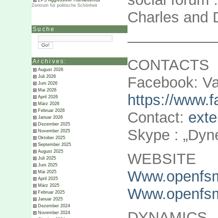
ZPS Aggressiver Humanismus
Zentrum für politische Schönheit
Charles and 
Suche
——————
CONTACTS
Archives:
August 2026
Facebook: Va
Juli 2026
Juni 2026
Mai 2026
https://www.
April 2026
März 2026
Februar 2026
Contact:
ext
Januar 2026
Dezember 2025
Skype : „Dy
November 2025
Oktober 2025
September 2025
August 2025
WEBSITE
Juli 2025
Juni 2025
Www.openfsm
Mai 2025
April 2025
März 2025
Www.openfsm.
Februar 2025
Januar 2025
Dezember 2024
DYNAMICS
November 2024