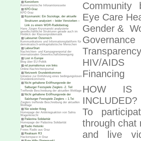
Kominform
Community ba
Kommunistische Inforamtionsseite
KPÖ-Graz
KPÖ Graz
Eye Care Hea
Krysmanski: Ein Soziologe, der aktuelle
Strukturen analysiert – leider Verstorben –
Gender & Wo
Link zu einem WDR-Radiobeitrag
Hans Jürgen Krysmanski analysierte
gesellschaftliche Strukturen gerade auch im
Hinblick der Klassenproblematik
Governanc
Labournet Österreich
Kommunikations und Informationsplattform für
demokratisch-antikapitalistische Menschen
Transparenc
LabourStart
Nachrichten- und Kampagnenportal der
internationalen Gewerkschaftsbewegung
Lost in Europe
HIV/AIDS T
Blog über EU-Politik
nd journalismus von links
Online-Nachrichtenjournal
Financing
Netzwerk Grundeinkommen
Initiative zur Einführung eines bedingungslosen
Grundeinkommens
Nicht gehaltene Eröffnungsrede der
HOW IS 
Salburger Festspiele Zieglers -2. Teil
Treffende Beschreibung der aktuellen Weltlage
Nicht gehaltene Eröffnungsrede der
INCLUDED?
Salzburger Festspiele Zieglers – 1.Tei
Zieglers treffende Beschreibung der aktuellen
Weltlage
To partici
Nie wieder Krieg
Homepage der Antikriegsaktion von Sahra
Wagenknecht
Palästina Solidarität
through chat
Homepage der Palästina Solidarität
Radio Helsinki
Freies Radio aus Graz
and live vi
Realraum R3
Hackerspace in Graz
Rote Hilfe (Steiermark)