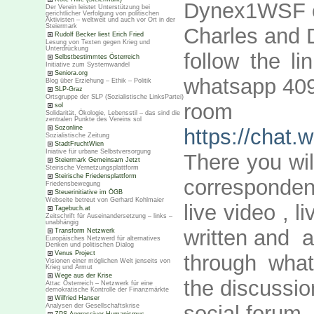
Dynex1WSF c
Der Verein leistet Unterstützung bei
gerichtlicher Verfolgung von politischen
Aktivisten – weltweit und auch vor Ort in der
Steiermark
Charles and 
Rudolf Becker liest Erich Fried
Lesung von Texten gegen Krieg und
Unterdrückung
follow the li
Selbstbestimmtes Österreich
Initiative zum Systemwandel
Seniora.org
whatsapp 40
Blog über Erziehung – Ethik – Politik
SLP-Graz
Ortsgruppe der SLP (Sozialistische LinksPartei)
room
sol
Solidarität, Ökologie, Lebensstil – das sind die
zentralen Punkte des Vereins sol
Sozonline
https://chat
Sozialistische Zeitung
StadtFruchtWien
Iniative für urbane Selbstversorgung
There you wi
Steiermark Gemeinsam Jetzt
Steirische Vernetzungsplattform
Steirische Friedensplattform
correspondent
Friedensbewegung
Steuerinitiative im ÖGB
Webseite betreut von Gerhard Kohlmaier
live video , 
Tagebuch.at
Zeitschrift für Auseinandersetzung – links –
unabhängig
written and a
Transform Netzwerk
Europäisches Netzwerd für alternatives
Denken und politischen Dialog
Venus Project
through what
Visionen einer möglichen Welt jenseits von
Krieg und Armut
Wege aus der Krise
the discussi
Attac Österreich – Netzwerk für eine
demokratische Kontrolle der Finanzmärkte
Wilfried Hanser
social forum 
Analysen der Gesellschaftskrise