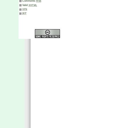
Comments
RSS
Valid
XHTML
XFN
WP