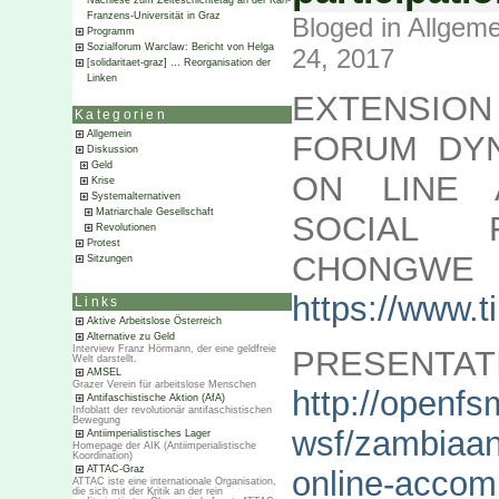
Nachlese zum Zeiteschichtetag an der Karl-
Franzens-Universität in Graz
Bloged in
Allgeme
Programm
Sozialforum Warclaw: Bericht von Helga
24, 2017
[solidaritaet-graz] … Reorganisation der
Linken
EXTENSION
Kategorien
Allgemein
FORUM DY
Diskussion
Geld
ON LINE 
Krise
Systemalternativen
Matriarchale Gesellschaft
SOCIAL 
Revolutionen
Protest
CHONGW
Sitzungen
https://www.
Links
Aktive Arbeitslose Österreich
Alternative zu Geld
Interview Franz Hörmann, der eine geldfreie
PRESENTAT
Welt darstellt.
AMSEL
Grazer Verein für arbeitslose Menschen
http://openfs
Antifaschistische Aktion (AfA)
Infoblatt der revolutionär antifaschistischen
Bewegung
wsf/zambiaan
Antiimperialistisches Lager
Homepage der AIK (Antiimperialistische
Koordination)
ATTAC-Graz
online-acco
ATTAC iste eine internationale Organisation,
die sich mit der Kritik an der rein