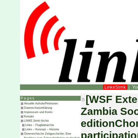
LinkeStmk
Yo
|
[WSF Exte
Pages
Aktuelle Aufrufe/Petitionen
Zambia Soc
Datenschutzerklärung
Impressum und Konto
Kontakt
editionCho
LINKE.Stmk-Archiv
Linke – Flugblattarchiv
Linke – Konzept – Historie
participati
Österreichische Zeitgeschichte: Eine