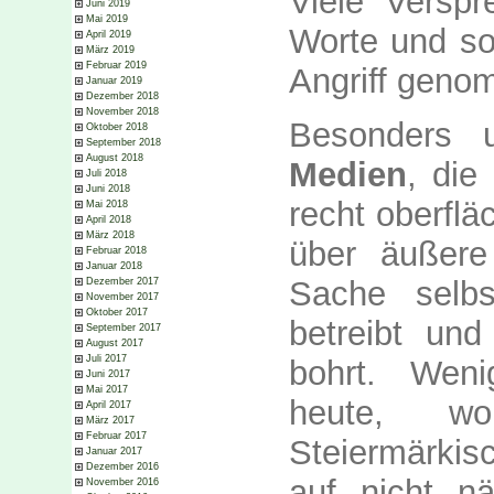
Viele Verspr
Juni 2019
Mai 2019
Worte und so
April 2019
März 2019
Februar 2019
Angriff geno
Januar 2019
Dezember 2018
November 2018
Besonders u
Oktober 2018
September 2018
August 2018
Medien
, die
Juli 2018
Juni 2018
recht oberflä
Mai 2018
April 2018
März 2018
über äußere 
Februar 2018
Januar 2018
Sache selb
Dezember 2017
November 2017
Oktober 2017
betreibt und
September 2017
August 2017
Juli 2017
bohrt. Weni
Juni 2017
Mai 2017
heute, w
April 2017
März 2017
Februar 2017
Steiermärkis
Januar 2017
Dezember 2016
auf nicht nä
November 2016