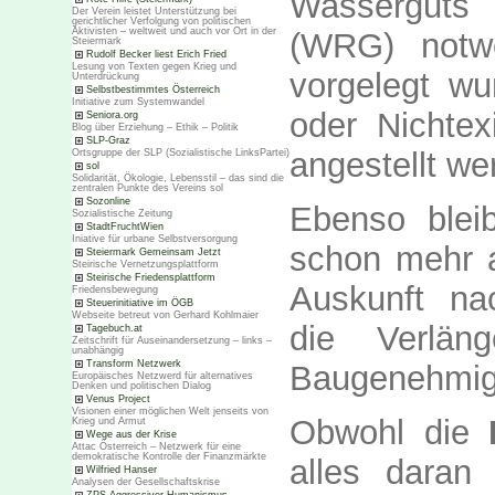
Wasserguts 
Der Verein leistet Unterstützung bei
gerichtlicher Verfolgung von politischen
Aktivisten – weltweit und auch vor Ort in der
(WRG) notwe
Steiermark
Rudolf Becker liest Erich Fried
Lesung von Texten gegen Krieg und
vorgelegt w
Unterdrückung
Selbstbestimmtes Österreich
Initiative zum Systemwandel
oder Nichtex
Seniora.org
Blog über Erziehung – Ethik – Politik
SLP-Graz
angestellt w
Ortsgruppe der SLP (Sozialistische LinksPartei)
sol
Solidarität, Ökologie, Lebensstil – das sind die
zentralen Punkte des Vereins sol
Sozonline
Ebenso blei
Sozialistische Zeitung
StadtFruchtWien
Iniative für urbane Selbstversorgung
schon mehr a
Steiermark Gemeinsam Jetzt
Steirische Vernetzungsplattform
Steirische Friedensplattform
Auskunft nac
Friedensbewegung
Steuerinitiative im ÖGB
Webseite betreut von Gerhard Kohlmaier
die Verläng
Tagebuch.at
Zeitschrift für Auseinandersetzung – links –
unabhängig
Transform Netzwerk
Baugenehmigu
Europäisches Netzwerd für alternatives
Denken und politischen Dialog
Venus Project
Visionen einer möglichen Welt jenseits von
Obwohl die
Krieg und Armut
Wege aus der Krise
Attac Österreich – Netzwerk für eine
demokratische Kontrolle der Finanzmärkte
alles daran 
Wilfried Hanser
Analysen der Gesellschaftskrise