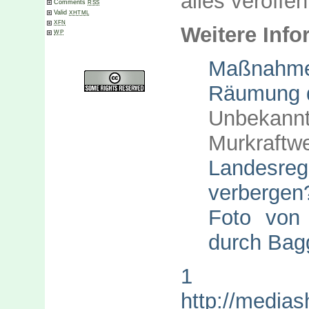
alles veröffen
Comments
RSS
Valid
XHTML
XFN
Weitere Info
WP
Maßnahm
Räumung 
Unbekann
Murkraft
Landesre
verbergen
Foto von
durch Bag
1
http://media