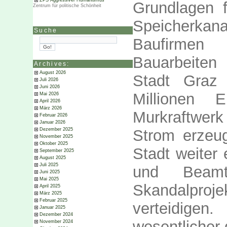
ZPS Aggressiver Humanismus
Grundlagen f
Zentrum für politische Schönheit
Speicherkan
Suche
Baufirme
Bauarbeiten
Archives:
August 2026
Stadt Graz
Juli 2026
Juni 2026
Millionen
Mai 2026
April 2026
März 2026
Murkraftwer
Februar 2026
Januar 2026
Strom erzeu
Dezember 2025
November 2025
Oktober 2025
Stadt weiter 
September 2025
August 2025
Juli 2025
und Beamt
Juni 2025
Mai 2025
Skandalproje
April 2025
März 2025
Februar 2025
verteidige
Januar 2025
Dezember 2024
wesentlicher
November 2024