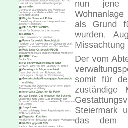
nun jene 
profitorientierten Ökonomie befasst; ATTAC-
Graz ist eine lokale Aktivistengruppe
ausreißer
Die grazer Wandzeitung des Verein zur
Wohnanlage 
Förderung von Medienvielfalt und freier
Berichterstattung
Blog für Science & Politik
als Grund 
Darstellung alternativer Interpretationen
aktueller Ereignisse
EPICENTER.WORKS
Verein für Datenschutz im Internet
wurden. Aug
EUROEXIT
Linke, eurokritische Initiative
Forum für soziale Gerechtigkeit
Missachtung 
Plattform zur Aktivierung der Zivilgesellschaft
gegen Demokratieverlust und Sozialabbau
Freie Linke Österreich (FLOE)
Zusammenschluss linksorientierter Menschen
Der vom Abtei
FUNKE Graz
Funke Graz
Für ein unverwechselbares Graz
verwaltungspo
Versuch, Graz vor der Baulobby zu retten ..
Gemeingut in BürgerInnenhand
Deutscher Verein zur Sicherung des
Gemeinguts – Stopp der Privatisierung
somit für d
Gewerkschafter/Innen gegen Atomenergie
und Krieg
Homepage der Gewerkschafter/Innen gegen
zuständige 
Atomenergie und Krieg
Internatinal Zeitschrift für Politik
Jean Ziegler: Das Imperium der Schande
Gestattun
Leseprobe zum Buch „Das Imperium der
Schande“ sowie Links zu weiteren Büchern von
jean Ziegler
Steiermark 
Junge Linke
Parteiunabhängige linke Jugendorganisation;
KPÖ-nahestehend
KlappeAuf: Kurzfilme
das dem Bu
Kurzfülme für Solidarität und gegen Verhetzung
KLASSEgegenKLASSE
Nachrichten der revolutionären Linken