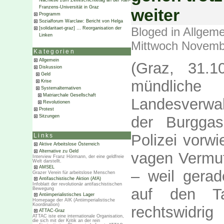
Nachlese zum Zeiteschichtetag an der Karl-
Franzens-Universität in Graz
weiter
Programm
Sozialforum Warclaw: Bericht von Helga
Bloged in
Allgeme
[solidaritaet-graz] … Reorganisation der
Linken
Mittwoch Novemb
Kategorien
Allgemein
(Graz, 31.1
Diskussion
Geld
mündlic
Krise
Systemalternativen
Matriarchale Gesellschaft
Landesverwal
Revolutionen
Protest
der Burggas
Sitzungen
Polizei vorw
Links
Aktive Arbeitslose Österreich
Alternative zu Geld
vagen Vermut
Interview Franz Hörmann, der eine geldfreie
Welt darstellt.
AMSEL
– weil gerad
Grazer Verein für arbeitslose Menschen
Antifaschistische Aktion (AfA)
Infoblatt der revolutionär antifaschistischen
auf den T
Bewegung
Antiimperialistisches Lager
Homepage der AIK (Antiimperialistische
Koordination)
rechtswidri
ATTAC-Graz
ATTAC iste eine internationale Organisation,
die sich mit der Kritik an der rein