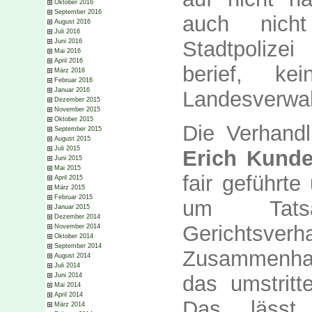
Oktober 2016
September 2016
auch nicht
August 2016
Juli 2016
Stadtpolize
Juni 2016
Mai 2016
April 2016
berief, ke
März 2016
Februar 2016
Januar 2016
Landesverwal
Dezember 2015
November 2015
Oktober 2015
Die Verhand
September 2015
August 2015
Juli 2015
Erich Kunde
Juni 2015
Mai 2015
fair geführt
April 2015
März 2015
Februar 2015
um Tatsac
Januar 2015
Dezember 2014
Gerichts
November 2014
Oktober 2014
September 2014
Zusammenha
August 2014
Juli 2014
das umstritt
Juni 2014
Mai 2014
April 2014
Das lässt
März 2014