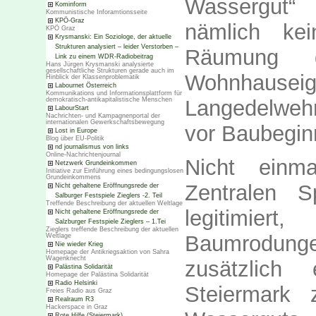
Wassergut“ (
Kominform
Kommunistische Inforamtionsseite
KPÖ-Graz
nämlich kei
KPÖ Graz
Krysmanski: Ein Soziologe, der aktuelle
Strukturen analysiert – leider Verstorben –
Räumung d
Link zu einem WDR-Radiobeitrag
Hans Jürgen Krysmanski analysierte
gesellschaftliche Strukturen gerade auch im
Wohnhauseig
Hinblick der Klassenproblematik
Labournet Österreich
Kommunikations und Informationsplattform für
Langedelwehr
demokratisch-antikapitalistische Menschen
LabourStart
Nachrichten- und Kampagnenportal der
internationalen Gewerkschaftsbewegung
vor Baubegin
Lost in Europe
Blog über EU-Politik
nd journalismus von links
Online-Nachrichtenjournal
Nicht einm
Netzwerk Grundeinkommen
Initiative zur Einführung eines bedingungslosen
Grundeinkommens
Zentralen S
Nicht gehaltene Eröffnungsrede der
Salburger Festspiele Zieglers -2. Teil
Treffende Beschreibung der aktuellen Weltlage
legitimier
Nicht gehaltene Eröffnungsrede der
Salzburger Festspiele Zieglers – 1.Tei
Zieglers treffende Beschreibung der aktuellen
Baumrodunge
Weltlage
Nie wieder Krieg
Homepage der Antikriegsaktion von Sahra
Wagenknecht
zusätzlich
Palästina Solidarität
Homepage der Palästina Solidarität
Radio Helsinki
Steiermark 
Freies Radio aus Graz
Realraum R3
Hackerspace in Graz
Rote Hilfe (Steiermark)