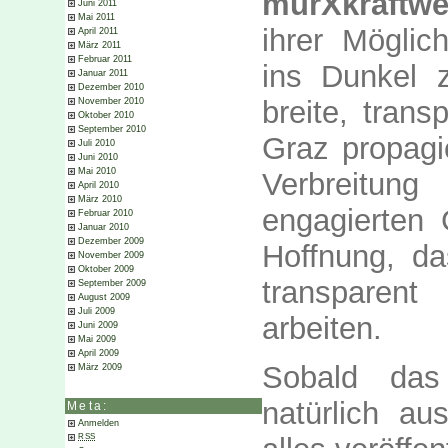
murXkraftwe
Juni 2011
Mai 2011
ihrer Möglic
April 2011
März 2011
Februar 2011
ins Dunkel 
Januar 2011
Dezember 2010
breite, tran
November 2010
Oktober 2010
September 2010
Graz propagie
Juli 2010
Juni 2010
Mai 2010
Verbreitung
April 2010
März 2010
engagierten
Februar 2010
Januar 2010
Dezember 2009
Hoffnung, da
November 2009
Oktober 2009
transparen
September 2009
August 2009
Juli 2009
arbeiten.
Juni 2009
Mai 2009
April 2009
Sobald das 
März 2009
natürlich au
Meta:
Anmelden
RSS