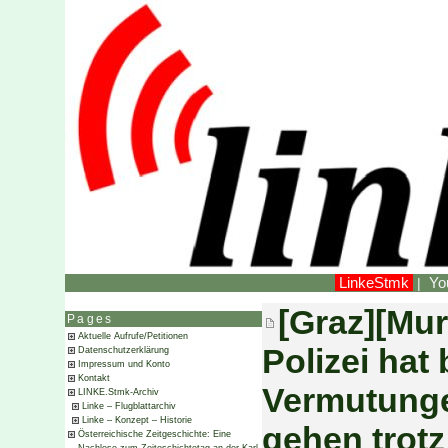
LinkeStmk
Yo
|
[Graz][Mu
Pages
Aktuelle Aufrufe/Petitionen
Polizei hat
Datenschutzerklärung
Impressum und Konto
Kontakt
Vermutunge
LINKE.Stmk-Archiv
Linke – Flugblattarchiv
Linke – Konzept – Historie
gehen trotz
Österreichische Zeitgeschichte: Eine