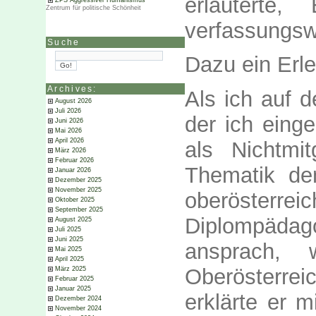
erläuterte
ZPS Aggressiver Humanismus
Zentrum für politische Schönheit
verfassungswi
Suche
Dazu ein Erle
Archives:
Als ich auf d
August 2026
Juli 2026
der ich eing
Juni 2026
Mai 2026
April 2026
als Nichtmi
März 2026
Februar 2026
Thematik d
Januar 2026
Dezember 2025
November 2025
oberösterr
Oktober 2025
September 2025
Diplompädag
August 2025
Juli 2025
Juni 2025
ansprach,
Mai 2025
April 2025
Oberösterrei
März 2025
Februar 2025
Januar 2025
erklärte er m
Dezember 2024
November 2024