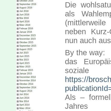
Oktober 2016
Die wohlsatu
September 2016
August 2016
als Wahlemp
Juli 2016
Juni 2016
Mai 2016
(mittlerwei
April 2016
März 2016
Februar 2016
neben Kurz
Januar 2016
Dezember 2015
nun auch aus
November 2015
Oktober 2015
September 2015
August 2015
By the way:
Juli 2015
Juni 2015
das Europä
Mai 2015
April 2015
März 2015
soziale
Februar 2015
Januar 2015
https://bros
Dezember 2014
November 2014
Oktober 2014
publicationId
September 2014
August 2014
Als – formel
Juli 2014
Juni 2014
Mai 2014
Jahres
April 2014
März 2014