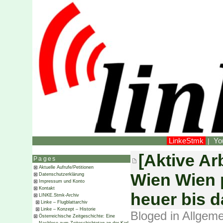
LinkeStmk
Yo
|
[Aktive Ar
Pages
Aktuelle Aufrufe/Petitionen
Wien Wien 
Datenschutzerklärung
Impressum und Konto
Kontakt
heuer bis d
LINKE.Stmk-Archiv
Linke – Flugblattarchiv
Linke – Konzept – Historie
Bloged in
Allgeme
Österreichische Zeitgeschichte: Eine