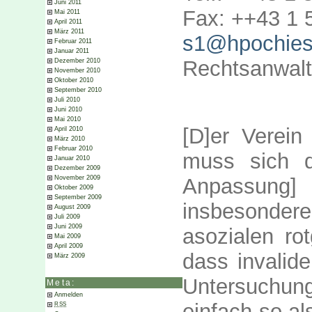
Juni 2011
Fax: ++43 1 
Mai 2011
April 2011
März 2011
s1@hpochiese
Februar 2011
Januar 2011
Rechtsanwal
Dezember 2010
November 2010
Oktober 2010
September 2010
Juli 2010
Juni 2010
Mai 2010
[D]er Verein 
April 2010
März 2010
Februar 2010
muss sich d
Januar 2010
Dezember 2009
November 2009
Anpassung
Oktober 2009
September 2009
insbesonder
August 2009
Juli 2009
Juni 2009
asozialen ro
Mai 2009
April 2009
dass invalid
März 2009
Untersuchung
Meta:
Anmelden
einfach so al
RSS