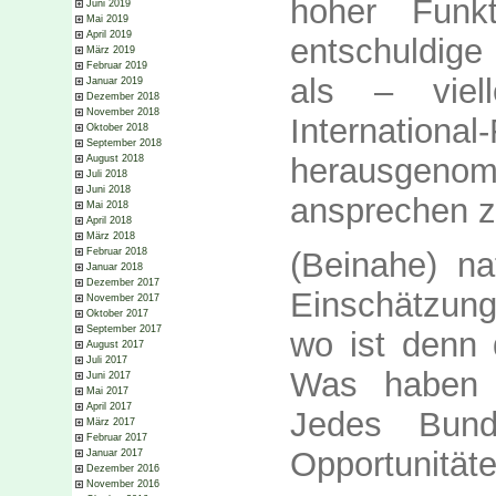
hoher Funk
Juni 2019
Mai 2019
April 2019
entschuldige
März 2019
Februar 2019
als – viell
Januar 2019
Dezember 2018
November 2018
International
Oktober 2018
September 2018
herausgeno
August 2018
Juli 2018
Juni 2018
ansprechen z
Mai 2018
April 2018
März 2018
(Beinahe) na
Februar 2018
Januar 2018
Dezember 2017
Einschätzung
November 2017
Oktober 2017
September 2017
wo ist denn 
August 2017
Juli 2017
Was haben w
Juni 2017
Mai 2017
April 2017
Jedes Bund
März 2017
Februar 2017
Opportunitäte
Januar 2017
Dezember 2016
November 2016