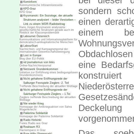
bei dieser 
Kominform
Kommunistische Inforamtionsseite
sondern sch
KPÖ-Graz
KPÖ Graz
Krysmanski: Ein Soziologe, der aktuelle
einen derarti
Strukturen analysiert – leider Verstorben –
Link zu einem WDR-Radiobeitrag
Hans Jürgen Krysmanski analysierte
einem be
gesellschaftliche Strukturen gerade auch im
Hinblick der Klassenproblematik
Labournet Österreich
Kommunikations und Informationsplattform für
Wohnungsve
demokratisch-antikapitalistische Menschen
LabourStart
Nachrichten- und Kampagnenportal der
Obdachlosen 
internationalen Gewerkschaftsbewegung
Lost in Europe
Blog über EU-Politik
eine Bedar
nd journalismus von links
Online-Nachrichtenjournal
Netzwerk Grundeinkommen
konstruie
Initiative zur Einführung eines bedingungslosen
Grundeinkommens
Nicht gehaltene Eröffnungsrede der
Niederöst
Salburger Festspiele Zieglers -2. Teil
Treffende Beschreibung der aktuellen Weltlage
Nicht gehaltene Eröffnungsrede der
Gesetzesänd
Salzburger Festspiele Zieglers – 1.Tei
Zieglers treffende Beschreibung der aktuellen
Weltlage
Nie wieder Krieg
Deckelung 
Homepage der Antikriegsaktion von Sahra
Wagenknecht
Palästina Solidarität
vorgenomme
Homepage der Palästina Solidarität
Radio Helsinki
Freies Radio aus Graz
Realraum R3
Das soeb
Hackerspace in Graz
Rote Hilfe (Steiermark)