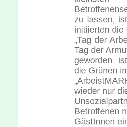
Betroffenense
zu lassen, is
initiierten di
„Tag der Arbe
Tag der Armut
geworden ist
die Grünen i
„ArbeistMA
wieder nur di
Unsozialpar
Betroffenen n
GästInnen ei