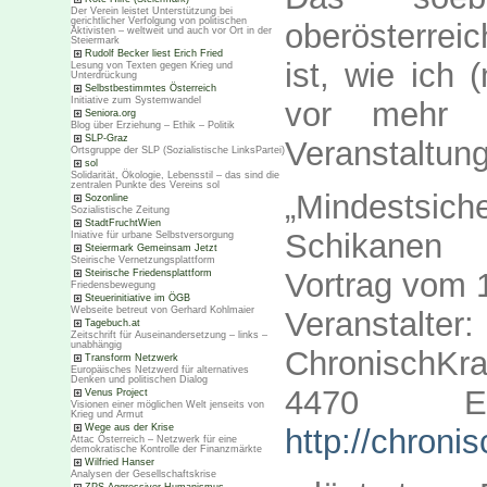
Der Verein leistet Unterstützung bei
gerichtlicher Verfolgung von politischen
oberösterrei
Aktivisten – weltweit und auch vor Ort in der
Steiermark
Rudolf Becker liest Erich Fried
ist, wie ich 
Lesung von Texten gegen Krieg und
Unterdrückung
Selbstbestimmtes Österreich
Initiative zum Systemwandel
vor mehr 
Seniora.org
Blog über Erziehung – Ethik – Politik
SLP-Graz
Veranstaltun
Ortsgruppe der SLP (Sozialistische LinksPartei)
sol
Solidarität, Ökologie, Lebensstil – das sind die
zentralen Punkte des Vereins sol
„Mindests
Sozonline
Sozialistische Zeitung
StadtFruchtWien
Schikanen
Iniative für urbane Selbstversorgung
Steiermark Gemeinsam Jetzt
Steirische Vernetzungsplattform
Vortrag vom 
Steirische Friedensplattform
Friedensbewegung
Steuerinitiative im ÖGB
Webseite betreut von Gerhard Kohlmaier
Veran
Tagebuch.at
Zeitschrift für Auseinandersetzung – links –
unabhängig
ChronischKr
Transform Netzwerk
Europäisches Netzwerd für alternatives
Denken und politischen Dialog
4470 En
Venus Project
Visionen einer möglichen Welt jenseits von
Krieg und Armut
Wege aus der Krise
http://chroni
Attac Österreich – Netzwerk für eine
demokratische Kontrolle der Finanzmärkte
Wilfried Hanser
Analysen der Gesellschaftskrise