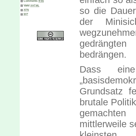
Comments
RSS
Valid
XHTML
so die Dauer
XFN
WP
der Minisi
wegzunehm
gedrängten
bedrängen.
Dass eine
„basisdemokra
Grundsatz fe
brutale Polit
gemachten 
mittlerweile s
kleinste