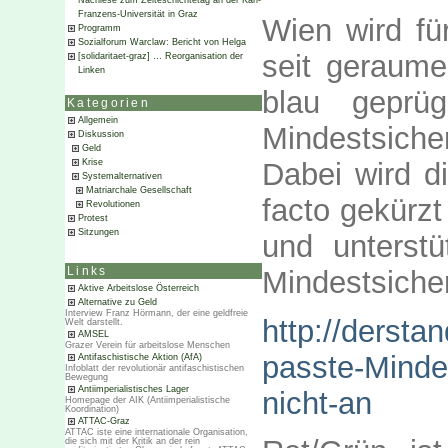
Nachlese zum Zeiteschichtetag an der Karl-
Franzens-Universität in Graz
Wien wird für
Programm
Sozialforum Warclaw: Bericht von Helga
seit geraume
[solidaritaet-graz] … Reorganisation der
Linken
blau geprüg
Kategorien
Allgemein
Mindestsiche
Diskussion
Geld
Dabei wird d
Krise
Systemalternativen
Matriarchale Gesellschaft
facto gekürzt
Revolutionen
Protest
Sitzungen
und unterstü
Mindestsicher
Links
Aktive Arbeitslose Österreich
Alternative zu Geld
Interview Franz Hörmann, der eine geldfreie
http://derst
Welt darstellt.
AMSEL
Grazer Verein für arbeitslose Menschen
passte-Minde
Antifaschistische Aktion (AfA)
Infoblatt der revolutionär antifaschistischen
Bewegung
Antiimperialistisches Lager
nicht-an
Homepage der AIK (Antiimperialistische
Koordination)
ATTAC-Graz
ATTAC iste eine internationale Organisation,
die sich mit der Kritik an der rein