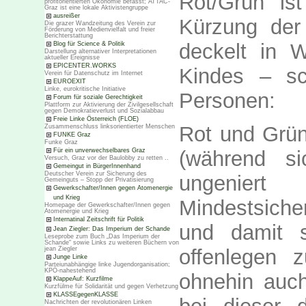
Rot/Grün ist
profitorientierten Ökonomie befasst; ATTAC-
Graz ist eine lokale Aktivistengruppe
ausreißer
Kürzung der 
Die grazer Wandzeitung des Verein zur
Förderung von Medienvielfalt und freier
Berichterstattung
deckelt in W
Blog für Science & Politik
Darstellung alternativer Interpretationen
aktueller Ereignisse
EPICENTER.WORKS
Kindes – s
Verein für Datenschutz im Internet
EUROEXIT
Linke, eurokritische Initiative
Personen:
Forum für soziale Gerechtigkeit
Plattform zur Aktivierung der Zivilgesellschaft
gegen Demokratieverlust und Sozialabbau
Freie Linke Österreich (FLOE)
Rot und Grün
Zusammenschluss linksorientierter Menschen
FUNKE Graz
Funke Graz
Für ein unverwechselbares Graz
(während s
Versuch, Graz vor der Baulobby zu retten ..
Gemeingut in BürgerInnenhand
Deutscher Verein zur Sicherung des
ungenier
Gemeinguts – Stopp der Privatisierung
Gewerkschafter/Innen gegen Atomenergie
und Krieg
Mindestsich
Homepage der Gewerkschafter/Innen gegen
Atomenergie und Krieg
Internatinal Zeitschrift für Politik
und damit s
Jean Ziegler: Das Imperium der Schande
Leseprobe zum Buch „Das Imperium der
Schande“ sowie Links zu weiteren Büchern von
jean Ziegler
offenlegen 
Junge Linke
Parteiunabhängige linke Jugendorganisation;
KPÖ-nahestehend
ohnehin auch
KlappeAuf: Kurzfilme
Kurzfülme für Solidarität und gegen Verhetzung
KLASSEgegenKLASSE
Nachrichten der revolutionären Linken