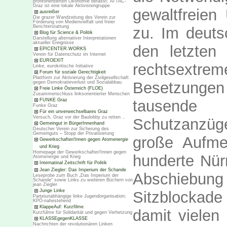
profitorientierten Ökonomie befasst; ATTAC-
Graz ist eine lokale Aktivistengruppe
gewaltfreie
ausreißer
Die grazer Wandzeitung des Verein zur
Förderung von Medienvielfalt und freier
Berichterstattung
zu. Im deuts
Blog für Science & Politik
Darstellung alternativer Interpretationen
aktueller Ereignisse
den letzten
EPICENTER.WORKS
Verein für Datenschutz im Internet
EUROEXIT
rechtsextre
Linke, eurokritische Initiative
Forum für soziale Gerechtigkeit
Plattform zur Aktivierung der Zivilgesellschaft
Besetzungen
gegen Demokratieverlust und Sozialabbau
Freie Linke Österreich (FLOE)
Zusammenschluss linksorientierter Menschen
tausend
FUNKE Graz
Funke Graz
Für ein unverwechselbares Graz
Versuch, Graz vor der Baulobby zu retten ..
Schutzanzüg
Gemeingut in BürgerInnenhand
Deutscher Verein zur Sicherung des
Gemeinguts – Stopp der Privatisierung
große Aufme
Gewerkschafter/Innen gegen Atomenergie
und Krieg
Homepage der Gewerkschafter/Innen gegen
hunderte Nür
Atomenergie und Krieg
Internatinal Zeitschrift für Politik
Jean Ziegler: Das Imperium der Schande
Abschiebung
Leseprobe zum Buch „Das Imperium der
Schande“ sowie Links zu weiteren Büchern von
jean Ziegler
Junge Linke
Sitzblockad
Parteiunabhängige linke Jugendorganisation;
KPÖ-nahestehend
KlappeAuf: Kurzfilme
damit vielen
Kurzfülme für Solidarität und gegen Verhetzung
KLASSEgegenKLASSE
Nachrichten der revolutionären Linken