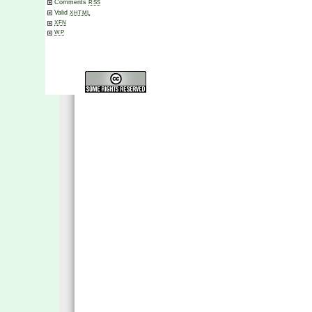
Comments
RSS
Valid
XHTML
XFN
WP