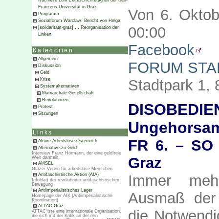
Nachlese zum Zeiteschichtetag an der Karl-
Franzens-Universität in Graz
Von 6. Oktob
Programm
Sozialforum Warclaw: Bericht von Helga
00:00
[solidaritaet-graz] … Reorganisation der
Linken
Facebook
Kategorien
Allgemein
FORUM STA
Diskussion
Geld
Stadtpark 1,
Krise
Systemalternativen
Matriarchale Gesellschaft
Revolutionen
DISOBEDIEN
Protest
Sitzungen
Ungehorsa
Links
FR 6. – SO 
Aktive Arbeitslose Österreich
Alternative zu Geld
Interview Franz Hörmann, der eine geldfreie
Graz
Welt darstellt.
AMSEL
Grazer Verein für arbeitslose Menschen
Immer meh
Antifaschistische Aktion (AfA)
Infoblatt der revolutionär antifaschistischen
Bewegung
Antiimperialistisches Lager
Ausmaß der 
Homepage der AIK (Antiimperialistische
Koordination)
ATTAC-Graz
die Notwendig
ATTAC iste eine internationale Organisation,
die sich mit der Kritik an der rein