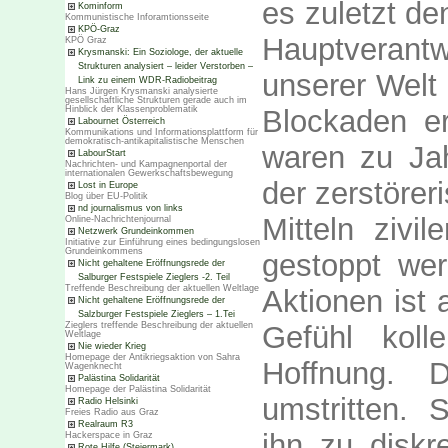
es zuletzt de
Kominform
Kommunistische Inforamtionsseite
KPÖ-Graz
Hauptverant
KPÖ Graz
Krysmanski: Ein Soziologe, der aktuelle
Strukturen analysiert – leider Verstorben –
unserer Welt
Link zu einem WDR-Radiobeitrag
Hans Jürgen Krysmanski analysierte
gesellschaftliche Strukturen gerade auch im
Blockaden er
Hinblick der Klassenproblematik
Labournet Österreich
Kommunikations und Informationsplattform für
demokratisch-antikapitalistische Menschen
waren zu Jah
LabourStart
Nachrichten- und Kampagnenportal der
internationalen Gewerkschaftsbewegung
der zerstörer
Lost in Europe
Blog über EU-Politik
nd journalismus von links
Mitteln ziv
Online-Nachrichtenjournal
Netzwerk Grundeinkommen
Initiative zur Einführung eines bedingungslosen
Grundeinkommens
gestoppt we
Nicht gehaltene Eröffnungsrede der
Salburger Festspiele Zieglers -2. Teil
Treffende Beschreibung der aktuellen Weltlage
Aktionen ist 
Nicht gehaltene Eröffnungsrede der
Salzburger Festspiele Zieglers – 1.Tei
Gefühl kolle
Zieglers treffende Beschreibung der aktuellen
Weltlage
Nie wieder Krieg
Homepage der Antikriegsaktion von Sahra
Hoffnung. 
Wagenknecht
Palästina Solidarität
Homepage der Palästina Solidarität
umstritten. 
Radio Helsinki
Freies Radio aus Graz
Realraum R3
ihn zu diskr
Hackerspace in Graz
Rote Hilfe (Steiermark)