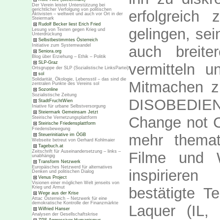
Der Verein leistet Unterstützung bei
gerichtlicher Verfolgung von politischen
erfolgreich
Aktivisten – weltweit und auch vor Ort in der
Steiermark
Rudolf Becker liest Erich Fried
gelingen, sei
Lesung von Texten gegen Krieg und
Unterdrückung
Selbstbestimmtes Österreich
Initiative zum Systemwandel
auch breite
Seniora.org
Blog über Erziehung – Ethik – Politik
SLP-Graz
vermitteln
Ortsgruppe der SLP (Sozialistische LinksPartei)
sol
Solidarität, Ökologie, Lebensstil – das sind die
Mitmachen z
zentralen Punkte des Vereins sol
Sozonline
Sozialistische Zeitung
DISOBEDIEN
StadtFruchtWien
Iniative für urbane Selbstversorgung
Steiermark Gemeinsam Jetzt
Change not C
Steirische Vernetzungsplattform
Steirische Friedensplattform
Friedensbewegung
mehr themati
Steuerinitiative im ÖGB
Webseite betreut von Gerhard Kohlmaier
Tagebuch.at
Zeitschrift für Auseinandersetzung – links –
Filme und W
unabhängig
Transform Netzwerk
Europäisches Netzwerd für alternatives
inspiriere
Denken und politischen Dialog
Venus Project
Visionen einer möglichen Welt jenseits von
bestätigte T
Krieg und Armut
Wege aus der Krise
Attac Österreich – Netzwerk für eine
demokratische Kontrolle der Finanzmärkte
Laquer (IL,
Wilfried Hanser
Analysen der Gesellschaftskrise