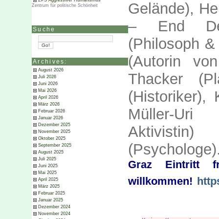
ZPS Aggressiver Humanismus
Gelände), Hel
Zentrum für politische Schönheit
– End Depo
Suche
(Philosoph & 
(Autorin v
Archives:
August 2026
Thacker (P
Juli 2026
Juni 2026
(Historiker)
Mai 2026
April 2026
März 2026
Müller-Uri
Februar 2026
Januar 2026
Dezember 2025
Aktivistin
November 2025
Oktober 2025
(Psychologe)
September 2025
August 2025
Juli 2025
Graz Eintritt f
Juni 2025
Mai 2025
willkommen!
http
April 2025
März 2025
Februar 2025
Januar 2025
Dezember 2024
November 2024