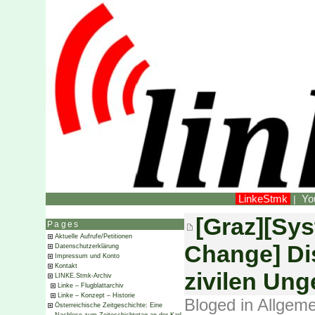
LinkeStmk
Yo
|
[Graz][Sys
Pages
Aktuelle Aufrufe/Petitionen
Change] Di
Datenschutzerklärung
Impressum und Konto
Kontakt
zivilen Ung
LINKE.Stmk-Archiv
Linke – Flugblattarchiv
Linke – Konzept – Historie
Bloged in
Allgeme
Österreichische Zeitgeschichte: Eine