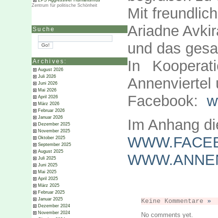
ZPS Aggressiver Humanismus
Zentrum für politische Schönheit
Mit freundli
Ariadne Avkira
Suche
und das ges
In Kooperati
Archives:
August 2026
Juli 2026
Annenvierte
Juni 2026
Mai 2026
Facebook:
w
April 2026
März 2026
Februar 2026
Januar 2026
Im Anhang di
Dezember 2025
November 2025
WWW.FACEB
Oktober 2025
September 2025
August 2025
WWW.ANNEN
Juli 2025
Juni 2025
Mai 2025
April 2025
März 2025
Februar 2025
Januar 2025
Keine Kommentare
»
Dezember 2024
November 2024
No comments yet.