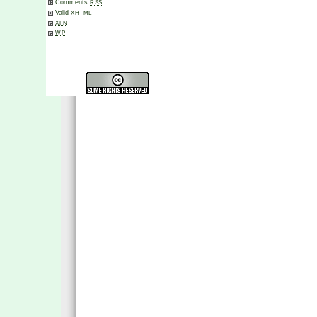
Comments
RSS
Valid
XHTML
XFN
WP