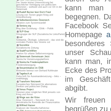
Der Verein leistet Unterstützung bei
kann man i
gerichtlicher Verfolgung von politischen
Aktivisten – weltweit und auch vor Ort in der
Steiermark
Rudolf Becker liest Erich Fried
begegnen. Da
Lesung von Texten gegen Krieg und
Unterdrückung
Selbstbestimmtes Österreich
Facebook Se
Initiative zum Systemwandel
Seniora.org
Blog über Erziehung – Ethik – Politik
Homepage
a
SLP-Graz
Ortsgruppe der SLP (Sozialistische LinksPartei)
sol
Solidarität, Ökologie, Lebensstil – das sind die
besonderes 
zentralen Punkte des Vereins sol
Sozonline
Sozialistische Zeitung
unser Schau
StadtFruchtWien
Iniative für urbane Selbstversorgung
Steiermark Gemeinsam Jetzt
kann man, i
Steirische Vernetzungsplattform
Steirische Friedensplattform
Friedensbewegung
Ecke des Pro
Steuerinitiative im ÖGB
Webseite betreut von Gerhard Kohlmaier
Tagebuch.at
im Geschäf
Zeitschrift für Auseinandersetzung – links –
unabhängig
Transform Netzwerk
Europäisches Netzwerd für alternatives
abgibt.
Denken und politischen Dialog
Venus Project
Visionen einer möglichen Welt jenseits von
Krieg und Armut
Wir freuen
Wege aus der Krise
Attac Österreich – Netzwerk für eine
demokratische Kontrolle der Finanzmärkte
Wilfried Hanser
begrüßen zu 
Analysen der Gesellschaftskrise