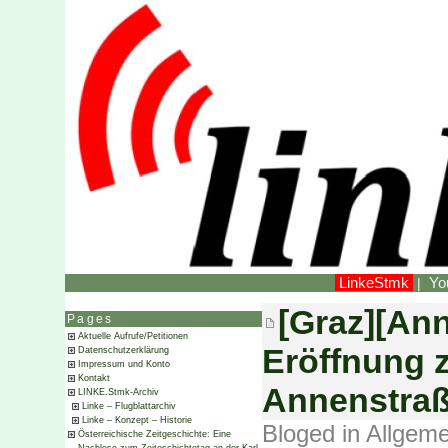
LinkeStmk
Yo
|
[Graz][Ann
Pages
Aktuelle Aufrufe/Petitionen
Eröffnung z
Datenschutzerklärung
Impressum und Konto
Kontakt
Annenstraße
LINKE.Stmk-Archiv
Linke – Flugblattarchiv
Linke – Konzept – Historie
Bloged in
Allgeme
Österreichische Zeitgeschichte: Eine