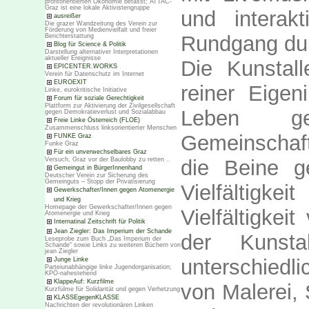
profitorientierten Ökonomie befasst; ATTAC-
Graz ist eine lokale Aktivistengruppe
und interak
ausreißer
Die grazer Wandzeitung des Verein zur
Förderung von Medienvielfalt und freier
Rundgang dur
Berichterstattung
Blog für Science & Politik
Darstellung alternativer Interpretationen
aktueller Ereignisse
Die Kunsta
EPICENTER.WORKS
Verein für Datenschutz im Internet
EUROEXIT
reiner Eigen
Linke, eurokritische Initiative
Forum für soziale Gerechtigkeit
Plattform zur Aktivierung der Zivilgesellschaft
Leben g
gegen Demokratieverlust und Sozialabbau
Freie Linke Österreich (FLOE)
Zusammenschluss linksorientierter Menschen
Gemeinschafts
FUNKE Graz
Funke Graz
Für ein unverwechselbares Graz
die Beine ge
Versuch, Graz vor der Baulobby zu retten ..
Gemeingut in BürgerInnenhand
Deutscher Verein zur Sicherung des
Gemeinguts – Stopp der Privatisierung
Vielfältigk
Gewerkschafter/Innen gegen Atomenergie
und Krieg
Homepage der Gewerkschafter/Innen gegen
Vielfältigkei
Atomenergie und Krieg
Internatinal Zeitschrift für Politik
Jean Ziegler: Das Imperium der Schande
der Kunst
Leseprobe zum Buch „Das Imperium der
Schande“ sowie Links zu weiteren Büchern von
jean Ziegler
unterschiedl
Junge Linke
Parteiunabhängige linke Jugendorganisation;
KPÖ-nahestehend
KlappeAuf: Kurzfilme
von Malerei, 
Kurzfülme für Solidarität und gegen Verhetzung
KLASSEgegenKLASSE
Nachrichten der revolutionären Linken