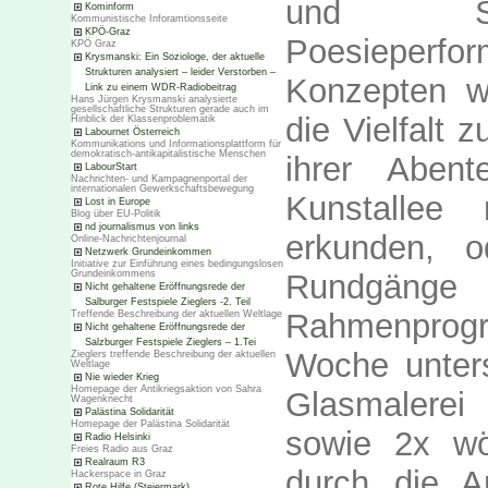
und Soun
Kominform
Kommunistische Inforamtionsseite
KPÖ-Graz
Poesieperfo
KPÖ Graz
Krysmanski: Ein Soziologe, der aktuelle
Strukturen analysiert – leider Verstorben –
Konzepten w
Link zu einem WDR-Radiobeitrag
Hans Jürgen Krysmanski analysierte
gesellschaftliche Strukturen gerade auch im
die Vielfalt 
Hinblick der Klassenproblematik
Labournet Österreich
Kommunikations und Informationsplattform für
demokratisch-antikapitalistische Menschen
ihrer Aben
LabourStart
Nachrichten- und Kampagnenportal der
internationalen Gewerkschaftsbewegung
Kunstallee 
Lost in Europe
Blog über EU-Politik
nd journalismus von links
erkunden, 
Online-Nachrichtenjournal
Netzwerk Grundeinkommen
Initiative zur Einführung eines bedingungslosen
Rundgän
Grundeinkommens
Nicht gehaltene Eröffnungsrede der
Salburger Festspiele Zieglers -2. Teil
Rahmenprogr
Treffende Beschreibung der aktuellen Weltlage
Nicht gehaltene Eröffnungsrede der
Salzburger Festspiele Zieglers – 1.Tei
Woche unters
Zieglers treffende Beschreibung der aktuellen
Weltlage
Nie wieder Krieg
Homepage der Antikriegsaktion von Sahra
Glasmalerei
Wagenknecht
Palästina Solidarität
Homepage der Palästina Solidarität
sowie 2x wö
Radio Helsinki
Freies Radio aus Graz
Realraum R3
durch die A
Hackerspace in Graz
Rote Hilfe (Steiermark)