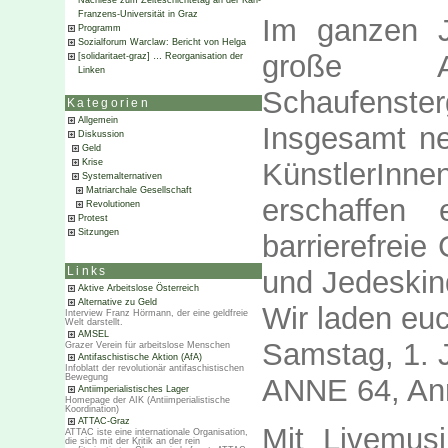
Nachlese zum Zeiteschichtetag an der Karl-
Franzens-Universität in Graz
Im ganzen J
Programm
Sozialforum Warclaw: Bericht von Helga
große A
[solidaritaet-graz] … Reorganisation der
Linken
Schaufenst
Kategorien
Allgemein
Insgesamt n
Diskussion
Geld
KünstlerInn
Krise
Systemalternativen
Matriarchale Gesellschaft
erschaffen 
Revolutionen
Protest
Sitzungen
barrierefreie
und Jedeskin
Links
Aktive Arbeitslose Österreich
Alternative zu Geld
Wir laden eu
Interview Franz Hörmann, der eine geldfreie
Welt darstellt.
AMSEL
Samstag, 1. J
Grazer Verein für arbeitslose Menschen
Antifaschistische Aktion (AfA)
Infoblatt der revolutionär antifaschistischen
Bewegung
ANNE 64, Ann
Antiimperialistisches Lager
Homepage der AIK (Antiimperialistische
Koordination)
ATTAC-Graz
Mit Livemusi
ATTAC iste eine internationale Organisation,
die sich mit der Kritik an der rein