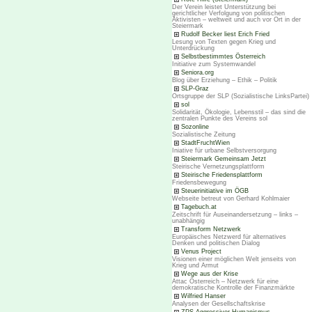
Der Verein leistet Unterstützung bei
gerichtlicher Verfolgung von politischen
Aktivisten – weltweit und auch vor Ort in der
Steiermark
Rudolf Becker liest Erich Fried
Lesung von Texten gegen Krieg und
Unterdrückung
Selbstbestimmtes Österreich
Initiative zum Systemwandel
Seniora.org
Blog über Erziehung – Ethik – Politik
SLP-Graz
Ortsgruppe der SLP (Sozialistische LinksPartei)
sol
Solidarität, Ökologie, Lebensstil – das sind die
zentralen Punkte des Vereins sol
Sozonline
Sozialistische Zeitung
StadtFruchtWien
Iniative für urbane Selbstversorgung
Steiermark Gemeinsam Jetzt
Steirische Vernetzungsplattform
Steirische Friedensplattform
Friedensbewegung
Steuerinitiative im ÖGB
Webseite betreut von Gerhard Kohlmaier
Tagebuch.at
Zeitschrift für Auseinandersetzung – links –
unabhängig
Transform Netzwerk
Europäisches Netzwerd für alternatives
Denken und politischen Dialog
Venus Project
Visionen einer möglichen Welt jenseits von
Krieg und Armut
Wege aus der Krise
Attac Österreich – Netzwerk für eine
demokratische Kontrolle der Finanzmärkte
Wilfried Hanser
Analysen der Gesellschaftskrise