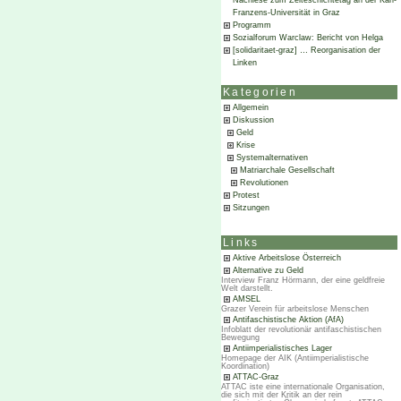
Nachlese zum Zeiteschichtetag an der Karl-
Franzens-Universität in Graz
Programm
Sozialforum Warclaw: Bericht von Helga
[solidaritaet-graz] … Reorganisation der
Linken
Kategorien
Allgemein
Diskussion
Geld
Krise
Systemalternativen
Matriarchale Gesellschaft
Revolutionen
Protest
Sitzungen
Links
Aktive Arbeitslose Österreich
Alternative zu Geld
Interview Franz Hörmann, der eine geldfreie
Welt darstellt.
AMSEL
Grazer Verein für arbeitslose Menschen
Antifaschistische Aktion (AfA)
Infoblatt der revolutionär antifaschistischen
Bewegung
Antiimperialistisches Lager
Homepage der AIK (Antiimperialistische
Koordination)
ATTAC-Graz
ATTAC iste eine internationale Organisation,
die sich mit der Kritik an der rein