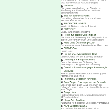
profitorientierten Ökonomie befasst; ATTAC-
Graz ist eine lokale Aktivistengruppe
ausreißer
Die grazer Wandzeitung des Verein zur
Förderung von Medienvielfalt und freier
Berichterstattung
Blog für Science & Politik
Darstellung alternativer Interpretationen
aktueller Ereignisse
EPICENTER.WORKS
Verein für Datenschutz im Internet
EUROEXIT
Linke, eurokritische Initiative
Forum für soziale Gerechtigkeit
Plattform zur Aktivierung der Zivilgesellschaft
gegen Demokratieverlust und Sozialabbau
Freie Linke Österreich (FLOE)
Zusammenschluss linksorientierter Menschen
FUNKE Graz
Funke Graz
Für ein unverwechselbares Graz
Versuch, Graz vor der Baulobby zu retten ..
Gemeingut in BürgerInnenhand
Deutscher Verein zur Sicherung des
Gemeinguts – Stopp der Privatisierung
Gewerkschafter/Innen gegen Atomenergie
und Krieg
Homepage der Gewerkschafter/Innen gegen
Atomenergie und Krieg
Internatinal Zeitschrift für Politik
Jean Ziegler: Das Imperium der Schande
Leseprobe zum Buch „Das Imperium der
Schande“ sowie Links zu weiteren Büchern von
jean Ziegler
Junge Linke
Parteiunabhängige linke Jugendorganisation;
KPÖ-nahestehend
KlappeAuf: Kurzfilme
Kurzfülme für Solidarität und gegen Verhetzung
KLASSEgegenKLASSE
Nachrichten der revolutionären Linken