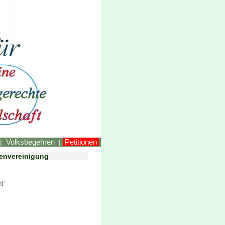
LINKEstmk
Volksbegehren
Petitionen
|
|
llenvereinigung
t“