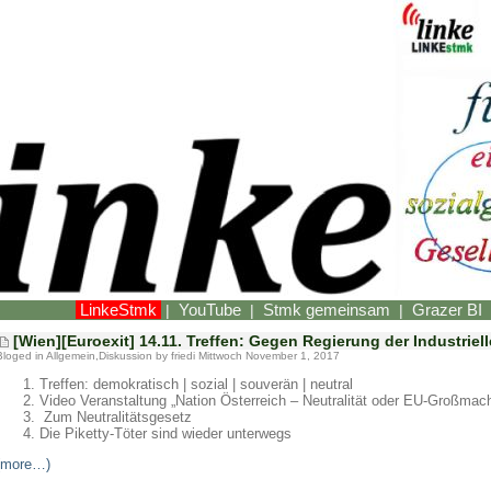
LinkeStmk
YouTube
Stmk gemeinsam
Grazer BI
|
|
|
[Wien][Euroexit] 14.11. Treffen: Gegen Regierung der Industrie
Bloged in
Allgemein
,
Diskussion
by friedi Mittwoch November 1, 2017
Treffen: demokratisch | sozial | souverän | neutral
Video Veranstaltung „Nation Österreich – Neutralität oder EU-Großmach
Zum Neutralitätsgesetz
Die Piketty-Töter sind wieder unterwegs
(more…)