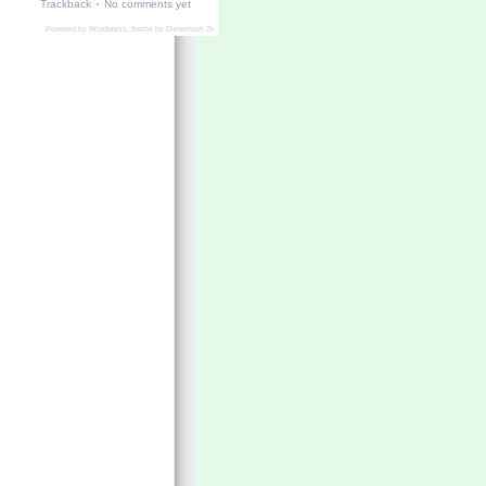
·
Trackback
No comments yet
Powered by
Wordpress
, theme by
Dimension 2k