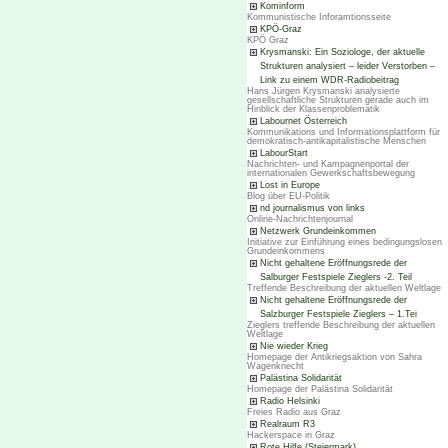
Kominform
Kommunistische Inforamtionsseite
KPÖ-Graz
KPÖ Graz
Krysmanski: Ein Soziologe, der aktuelle
Strukturen analysiert – leider Verstorben –
Link zu einem WDR-Radiobeitrag
Hans Jürgen Krysmanski analysierte
gesellschaftliche Strukturen gerade auch im
Hinblick der Klassenproblematik
Labournet Österreich
Kommunikations und Informationsplattform für
demokratisch-antikapitalistische Menschen
LabourStart
Nachrichten- und Kampagnenportal der
internationalen Gewerkschaftsbewegung
Lost in Europe
Blog über EU-Politik
nd journalismus von links
Online-Nachrichtenjournal
Netzwerk Grundeinkommen
Initiative zur Einführung eines bedingungslosen
Grundeinkommens
Nicht gehaltene Eröffnungsrede der
Salburger Festspiele Zieglers -2. Teil
Treffende Beschreibung der aktuellen Weltlage
Nicht gehaltene Eröffnungsrede der
Salzburger Festspiele Zieglers – 1.Tei
Zieglers treffende Beschreibung der aktuellen
Weltlage
Nie wieder Krieg
Homepage der Antikriegsaktion von Sahra
Wagenknecht
Palästina Solidarität
Homepage der Palästina Solidarität
Radio Helsinki
Freies Radio aus Graz
Realraum R3
Hackerspace in Graz
Rote Hilfe (Steiermark)