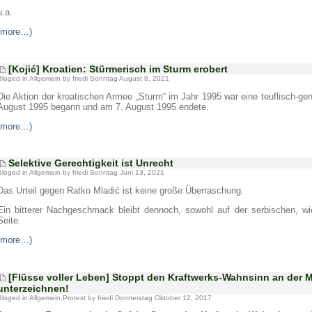
u.a.
(more…)
[Kojić] Kroatien: Stürmerisch im Sturm erobert
Bloged in
Allgemein
by friedi Sonntag August 8, 2021
Die Aktion der kroatischen Armee „Sturm“ im Jahr 1995 war eine teuflisch-geni
August 1995 begann und am 7. August 1995 endete.
(more…)
Selektive Gerechtigkeit ist Unrecht
Bloged in
Allgemein
by friedi Sonntag Juni 13, 2021
Das Urteil gegen Ratko
Mladić
ist keine große Überraschung.
Ein bitterer Nachgeschmack bleibt dennoch, sowohl auf der serbischen, w
Seite.
(more…)
[Flüsse voller Leben] Stoppt den Kraftwerks-Wahnsinn an der Mu
unterzeichnen!
Bloged in
Allgemein
,
Protest
by friedi Donnerstag Oktober 12, 2017