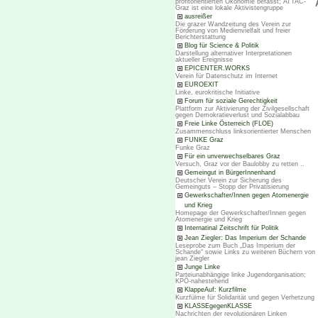
profitorientierten Ökonomie befasst; ATTAC-
Graz ist eine lokale Aktivistengruppe
ausreißer
Die grazer Wandzeitung des Verein zur
Förderung von Medienvielfalt und freier
Berichterstattung
Blog für Science & Politik
Darstellung alternativer Interpretationen
aktueller Ereignisse
EPICENTER.WORKS
Verein für Datenschutz im Internet
EUROEXIT
Linke, eurokritische Initiative
Forum für soziale Gerechtigkeit
Plattform zur Aktivierung der Zivilgesellschaft
gegen Demokratieverlust und Sozialabbau
Freie Linke Österreich (FLOE)
Zusammenschluss linksorientierter Menschen
FUNKE Graz
Funke Graz
Für ein unverwechselbares Graz
Versuch, Graz vor der Baulobby zu retten ..
Gemeingut in BürgerInnenhand
Deutscher Verein zur Sicherung des
Gemeinguts – Stopp der Privatisierung
Gewerkschafter/Innen gegen Atomenergie
und Krieg
Homepage der Gewerkschafter/Innen gegen
Atomenergie und Krieg
Internatinal Zeitschrift für Politik
Jean Ziegler: Das Imperium der Schande
Leseprobe zum Buch „Das Imperium der
Schande“ sowie Links zu weiteren Büchern von
jean Ziegler
Junge Linke
Parteiunabhängige linke Jugendorganisation;
KPÖ-nahestehend
KlappeAuf: Kurzfilme
Kurzfülme für Solidarität und gegen Verhetzung
KLASSEgegenKLASSE
Nachrichten der revolutionären Linken