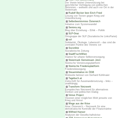
Der Verein leistet Unterstützung bei
gerichtlicher Verfolgung von politischen
Aktivisten – weltweit und auch vor Ort in der
Steiermark
Rudolf Becker liest Erich Fried
Lesung von Texten gegen Krieg und
Unterdrückung
Selbstbestimmtes Österreich
Initiative zum Systemwandel
Seniora.org
Blog über Erziehung – Ethik – Politik
SLP-Graz
Ortsgruppe der SLP (Sozialistische LinksPartei)
sol
Solidarität, Ökologie, Lebensstil – das sind die
zentralen Punkte des Vereins sol
Sozonline
Sozialistische Zeitung
StadtFruchtWien
Iniative für urbane Selbstversorgung
Steiermark Gemeinsam Jetzt
Steirische Vernetzungsplattform
Steirische Friedensplattform
Friedensbewegung
Steuerinitiative im ÖGB
Webseite betreut von Gerhard Kohlmaier
Tagebuch.at
Zeitschrift für Auseinandersetzung – links –
unabhängig
Transform Netzwerk
Europäisches Netzwerd für alternatives
Denken und politischen Dialog
Venus Project
Visionen einer möglichen Welt jenseits von
Krieg und Armut
Wege aus der Krise
Attac Österreich – Netzwerk für eine
demokratische Kontrolle der Finanzmärkte
Wilfried Hanser
Analysen der Gesellschaftskrise