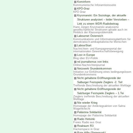
Kominform
Kommunistische Inforamtionsseite
KPÖ-Graz
KPÖ Graz
Krysmanski: Ein Soziologe, der aktuelle
Strukturen analysiert – leider Verstorben –
Link zu einem WDR-Radiobeitrag
Hans Jürgen Krysmanski analysierte
gesellschaftliche Strukturen gerade auch im
Hinblick der Klassenproblematik
Labournet Österreich
Kommunikations und Informationsplattform für
demokratisch-antikapitalistische Menschen
LabourStart
Nachrichten- und Kampagnenportal der
internationalen Gewerkschaftsbewegung
Lost in Europe
Blog über EU-Politik
nd journalismus von links
Online-Nachrichtenjournal
Netzwerk Grundeinkommen
Initiative zur Einführung eines bedingungslosen
Grundeinkommens
Nicht gehaltene Eröffnungsrede der
Salburger Festspiele Zieglers -2. Teil
Treffende Beschreibung der aktuellen Weltlage
Nicht gehaltene Eröffnungsrede der
Salzburger Festspiele Zieglers – 1.Tei
Zieglers treffende Beschreibung der aktuellen
Weltlage
Nie wieder Krieg
Homepage der Antikriegsaktion von Sahra
Wagenknecht
Palästina Solidarität
Homepage der Palästina Solidarität
Radio Helsinki
Freies Radio aus Graz
Realraum R3
Hackerspace in Graz
Rote Hilfe (Steiermark)