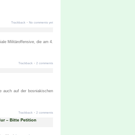
·
Trackback
No comments yet
ale Militäroffensive, die am 4.
·
Trackback
2 comments
ie auch auf der bosniakischen
·
Trackback
2 comments
r – Bitte Petition