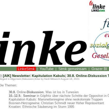
LinkeStmk
YouTube
Stmk gemeinsam
Grazer BI
|
|
|
[AIK] Newsletter: Kapitulation Kabuls; 30.8. Online-Diskussion
Bloged in
Allgemein
,
Diskussion
,
Krise
by friedi Mittwoch August 18, 2021
Die Themen:
30.8.
Online-
Diskussion
: Was ist los in Tunesien
10.-12.9.
:
Seminar
in Göpfritz über nächste Schritte der Oppositon in 
Kapitulation Kabuls: Marionettenregime ohne neokoloniale Truppen
Bosnien-Herzogowina: Christian Schmidt neuer Hoher Repräsentant
Kroatien: Ethnische Säuberung im Sturm 1995