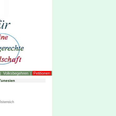
LINKEstmk
Volksbegehren
Petitionen
|
|
 Tunesien
Österreich