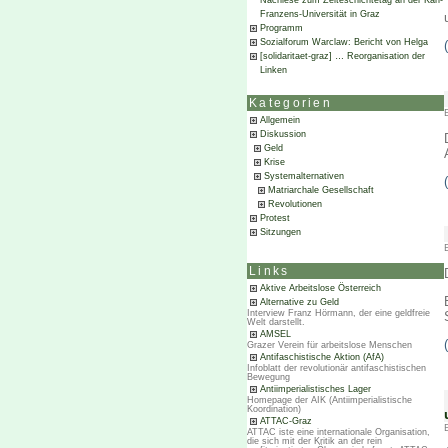
Nachlese zum Zeiteschichtetag an der Karl-
Franzens-Universität in Graz
Programm
Sozialforum Warclaw: Bericht von Helga
[solidaritaet-graz] … Reorganisation der
Linken
Kategorien
Allgemein
Diskussion
Geld
Krise
Systemalternativen
Matriarchale Gesellschaft
Revolutionen
Protest
Sitzungen
Links
Aktive Arbeitslose Österreich
Alternative zu Geld
Interview Franz Hörmann, der eine geldfreie
Welt darstellt.
AMSEL
Grazer Verein für arbeitslose Menschen
Antifaschistische Aktion (AfA)
Infoblatt der revolutionär antifaschistischen
Bewegung
Antiimperialistisches Lager
Homepage der AIK (Antiimperialistische
Koordination)
ATTAC-Graz
ATTAC iste eine internationale Organisation,
die sich mit der Kritik an der rein