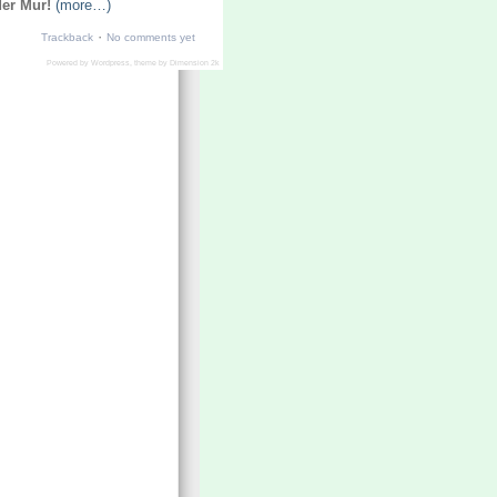
er Mur!
(more…)
·
Trackback
No comments yet
Powered by
Wordpress
, theme by
Dimension 2k