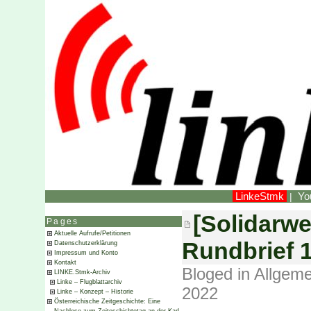
LinkeStmk
Yo
|
[Solidarwe
Pages
Aktuelle Aufrufe/Petitionen
Rundbrief 
Datenschutzerklärung
Impressum und Konto
Kontakt
Bloged in
Allgeme
LINKE.Stmk-Archiv
Linke – Flugblattarchiv
2022
Linke – Konzept – Historie
Österreichische Zeitgeschichte: Eine