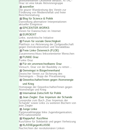
profitorientierten Ökonomie befasst; ATTAC-
Graz ist eine lokale Aktivistengruppe
ausreißer
Die grazer Wandzeitung des Verein zur
Förderung von Medienvielfalt und freier
Berichterstattung
Blog für Science & Politik
Darstellung alternativer Interpretationen
aktueller Ereignisse
EPICENTER.WORKS
Verein für Datenschutz im Internet
EUROEXIT
Linke, eurokritische Initiative
Forum für soziale Gerechtigkeit
Plattform zur Aktivierung der Zivilgesellschaft
gegen Demokratieverlust und Sozialabbau
Freie Linke Österreich (FLOE)
Zusammenschluss linksorientierter Menschen
FUNKE Graz
Funke Graz
Für ein unverwechselbares Graz
Versuch, Graz vor der Baulobby zu retten ..
Gemeingut in BürgerInnenhand
Deutscher Verein zur Sicherung des
Gemeinguts – Stopp der Privatisierung
Gewerkschafter/Innen gegen Atomenergie
und Krieg
Homepage der Gewerkschafter/Innen gegen
Atomenergie und Krieg
Internatinal Zeitschrift für Politik
Jean Ziegler: Das Imperium der Schande
Leseprobe zum Buch „Das Imperium der
Schande“ sowie Links zu weiteren Büchern von
jean Ziegler
Junge Linke
Parteiunabhängige linke Jugendorganisation;
KPÖ-nahestehend
KlappeAuf: Kurzfilme
Kurzfülme für Solidarität und gegen Verhetzung
KLASSEgegenKLASSE
Nachrichten der revolutionären Linken