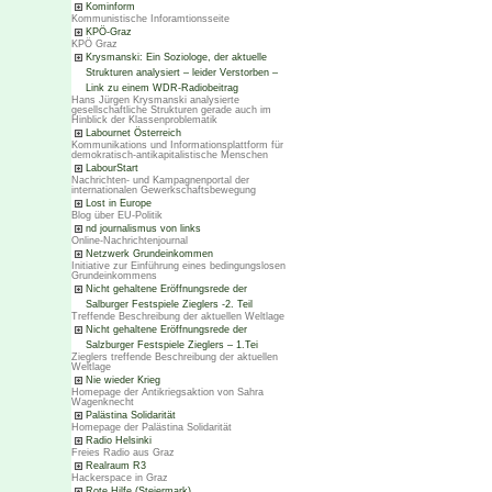
Kominform
Kommunistische Inforamtionsseite
KPÖ-Graz
KPÖ Graz
Krysmanski: Ein Soziologe, der aktuelle
Strukturen analysiert – leider Verstorben –
Link zu einem WDR-Radiobeitrag
Hans Jürgen Krysmanski analysierte
gesellschaftliche Strukturen gerade auch im
Hinblick der Klassenproblematik
Labournet Österreich
Kommunikations und Informationsplattform für
demokratisch-antikapitalistische Menschen
LabourStart
Nachrichten- und Kampagnenportal der
internationalen Gewerkschaftsbewegung
Lost in Europe
Blog über EU-Politik
nd journalismus von links
Online-Nachrichtenjournal
Netzwerk Grundeinkommen
Initiative zur Einführung eines bedingungslosen
Grundeinkommens
Nicht gehaltene Eröffnungsrede der
Salburger Festspiele Zieglers -2. Teil
Treffende Beschreibung der aktuellen Weltlage
Nicht gehaltene Eröffnungsrede der
Salzburger Festspiele Zieglers – 1.Tei
Zieglers treffende Beschreibung der aktuellen
Weltlage
Nie wieder Krieg
Homepage der Antikriegsaktion von Sahra
Wagenknecht
Palästina Solidarität
Homepage der Palästina Solidarität
Radio Helsinki
Freies Radio aus Graz
Realraum R3
Hackerspace in Graz
Rote Hilfe (Steiermark)