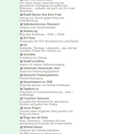
Der Verein leistet Unterstützung bei
gerichtlicher Verfolgung von politischen
Aktivisten – weltweit und auch vor Ort in der
Steiermark
Rudolf Becker liest Erich Fried
Lesung von Texten gegen Krieg und
Unterdrückung
Selbstbestimmtes Österreich
Initiative zum Systemwandel
Seniora.org
Blog über Erziehung – Ethik – Politik
SLP-Graz
Ortsgruppe der SLP (Sozialistische LinksPartei)
sol
Solidarität, Ökologie, Lebensstil – das sind die
zentralen Punkte des Vereins sol
Sozonline
Sozialistische Zeitung
StadtFruchtWien
Iniative für urbane Selbstversorgung
Steiermark Gemeinsam Jetzt
Steirische Vernetzungsplattform
Steirische Friedensplattform
Friedensbewegung
Steuerinitiative im ÖGB
Webseite betreut von Gerhard Kohlmaier
Tagebuch.at
Zeitschrift für Auseinandersetzung – links –
unabhängig
Transform Netzwerk
Europäisches Netzwerd für alternatives
Denken und politischen Dialog
Venus Project
Visionen einer möglichen Welt jenseits von
Krieg und Armut
Wege aus der Krise
Attac Österreich – Netzwerk für eine
demokratische Kontrolle der Finanzmärkte
Wilfried Hanser
Analysen der Gesellschaftskrise