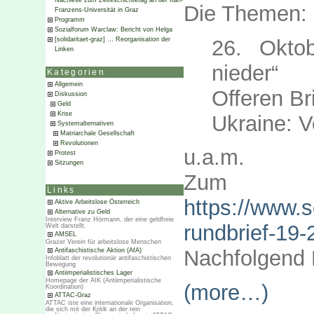
Nachlese zum Zeiteschichtetag an der Karl-
Die Themen:
Franzens-Universität in Graz
Programm
Sozialforum Warclaw: Bericht von Helga
26. Okto
[solidaritaet-graz] … Reorganisation der
Linken
nieder“
Kategorien
Allgemein
Offeren B
Diskussion
Geld
Krise
Ukraine: 
Systemalternativen
Matriarchale Gesellschaft
Revolutionen
u.a.m.
Protest
Sitzungen
Zum 
Links
https://www.s
Aktive Arbeitslose Österreich
Alternative zu Geld
Interview Franz Hörmann, der eine geldfreie
rundbrief-19-
Welt darstellt.
AMSEL
Grazer Verein für arbeitslose Menschen
Nachfolgend K
Antifaschistische Aktion (AfA)
Infoblatt der revolutionär antifaschistischen
Bewegung
Antiimperialistisches Lager
Homepage der AIK (Antiimperialistische
(more…)
Koordination)
ATTAC-Graz
ATTAC iste eine internationale Organisation,
die sich mit der Kritik an der rein