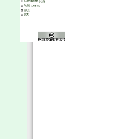
Comments
RSS
Valid
XHTML
XFN
WP