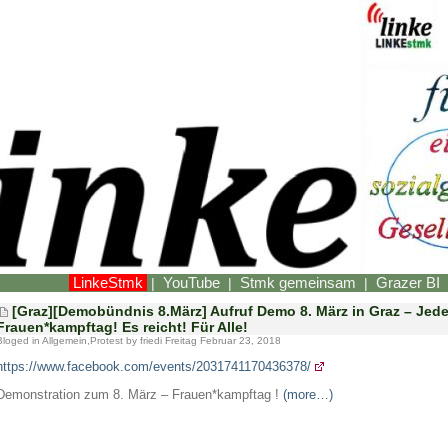
LinkeStmk
YouTube
Stmk gemeinsam
Grazer BI
|
|
|
[Graz][Demobündnis 8.März] Aufruf Demo 8. März in Graz – Jeder
Frauen*kampftag! Es reicht! Für Alle!
Bloged in
Allgemein
,
Protest
by friedi Freitag Februar 23, 2018
https://www.facebook.com/events/2031741170436378/
Demonstration zum 8. März – Frauen*kampftag !
(more…)