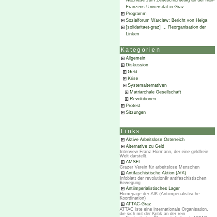
Nachlese zum Zeiteschichtetag an der Karl-
Franzens-Universität in Graz
Programm
Sozialforum Warclaw: Bericht von Helga
[solidaritaet-graz] … Reorganisation der
Linken
Kategorien
Allgemein
Diskussion
Geld
Krise
Systemalternativen
Matriarchale Gesellschaft
Revolutionen
Protest
Sitzungen
Links
Aktive Arbeitslose Österreich
Alternative zu Geld
Interview Franz Hörmann, der eine geldfreie
Welt darstellt.
AMSEL
Grazer Verein für arbeitslose Menschen
Antifaschistische Aktion (AfA)
Infoblatt der revolutionär antifaschistischen
Bewegung
Antiimperialistisches Lager
Homepage der AIK (Antiimperialistische
Koordination)
ATTAC-Graz
ATTAC iste eine internationale Organisation,
die sich mit der Kritik an der rein