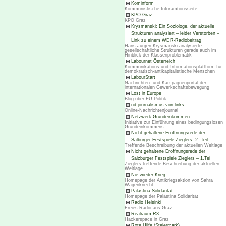
Kominform
Kommunistische Inforamtionsseite
KPÖ-Graz
KPÖ Graz
Krysmanski: Ein Soziologe, der aktuelle
Strukturen analysiert – leider Verstorben –
Link zu einem WDR-Radiobeitrag
Hans Jürgen Krysmanski analysierte
gesellschaftliche Strukturen gerade auch im
Hinblick der Klassenproblematik
Labournet Österreich
Kommunikations und Informationsplattform für
demokratisch-antikapitalistische Menschen
LabourStart
Nachrichten- und Kampagnenportal der
internationalen Gewerkschaftsbewegung
Lost in Europe
Blog über EU-Politik
nd journalismus von links
Online-Nachrichtenjournal
Netzwerk Grundeinkommen
Initiative zur Einführung eines bedingungslosen
Grundeinkommens
Nicht gehaltene Eröffnungsrede der
Salburger Festspiele Zieglers -2. Teil
Treffende Beschreibung der aktuellen Weltlage
Nicht gehaltene Eröffnungsrede der
Salzburger Festspiele Zieglers – 1.Tei
Zieglers treffende Beschreibung der aktuellen
Weltlage
Nie wieder Krieg
Homepage der Antikriegsaktion von Sahra
Wagenknecht
Palästina Solidarität
Homepage der Palästina Solidarität
Radio Helsinki
Freies Radio aus Graz
Realraum R3
Hackerspace in Graz
Rote Hilfe (Steiermark)