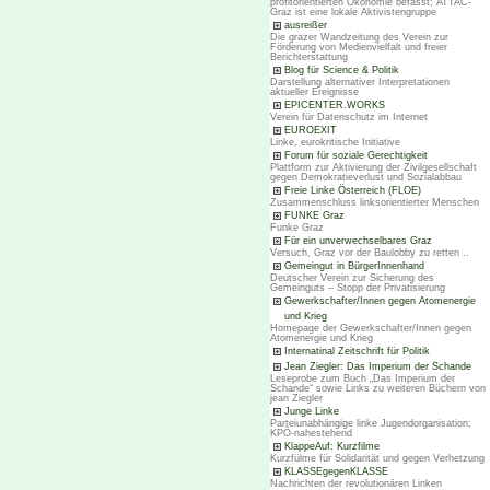
profitorientierten Ökonomie befasst; ATTAC-
Graz ist eine lokale Aktivistengruppe
ausreißer
Die grazer Wandzeitung des Verein zur
Förderung von Medienvielfalt und freier
Berichterstattung
Blog für Science & Politik
Darstellung alternativer Interpretationen
aktueller Ereignisse
EPICENTER.WORKS
Verein für Datenschutz im Internet
EUROEXIT
Linke, eurokritische Initiative
Forum für soziale Gerechtigkeit
Plattform zur Aktivierung der Zivilgesellschaft
gegen Demokratieverlust und Sozialabbau
Freie Linke Österreich (FLOE)
Zusammenschluss linksorientierter Menschen
FUNKE Graz
Funke Graz
Für ein unverwechselbares Graz
Versuch, Graz vor der Baulobby zu retten ..
Gemeingut in BürgerInnenhand
Deutscher Verein zur Sicherung des
Gemeinguts – Stopp der Privatisierung
Gewerkschafter/Innen gegen Atomenergie
und Krieg
Homepage der Gewerkschafter/Innen gegen
Atomenergie und Krieg
Internatinal Zeitschrift für Politik
Jean Ziegler: Das Imperium der Schande
Leseprobe zum Buch „Das Imperium der
Schande“ sowie Links zu weiteren Büchern von
jean Ziegler
Junge Linke
Parteiunabhängige linke Jugendorganisation;
KPÖ-nahestehend
KlappeAuf: Kurzfilme
Kurzfülme für Solidarität und gegen Verhetzung
KLASSEgegenKLASSE
Nachrichten der revolutionären Linken