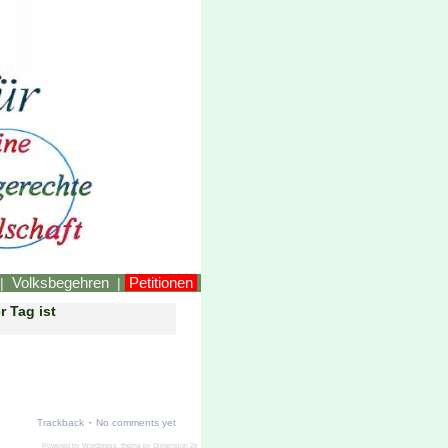
LINKEstmk
Volksbegehren
Petitionen
|
|
 Tag ist
·
Trackback
No comments yet
Powered by
Wordpress
, theme by
Dimension 2k