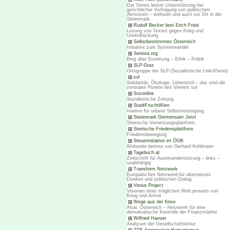
Der Verein leistet Unterstützung bei
gerichtlicher Verfolgung von politischen
Aktivisten – weltweit und auch vor Ort in der
Steiermark
Rudolf Becker liest Erich Fried
Lesung von Texten gegen Krieg und
Unterdrückung
Selbstbestimmtes Österreich
Initiative zum Systemwandel
Seniora.org
Blog über Erziehung – Ethik – Politik
SLP-Graz
Ortsgruppe der SLP (Sozialistische LinksPartei)
sol
Solidarität, Ökologie, Lebensstil – das sind die
zentralen Punkte des Vereins sol
Sozonline
Sozialistische Zeitung
StadtFruchtWien
Iniative für urbane Selbstversorgung
Steiermark Gemeinsam Jetzt
Steirische Vernetzungsplattform
Steirische Friedensplattform
Friedensbewegung
Steuerinitiative im ÖGB
Webseite betreut von Gerhard Kohlmaier
Tagebuch.at
Zeitschrift für Auseinandersetzung – links –
unabhängig
Transform Netzwerk
Europäisches Netzwerd für alternatives
Denken und politischen Dialog
Venus Project
Visionen einer möglichen Welt jenseits von
Krieg und Armut
Wege aus der Krise
Attac Österreich – Netzwerk für eine
demokratische Kontrolle der Finanzmärkte
Wilfried Hanser
Analysen der Gesellschaftskrise