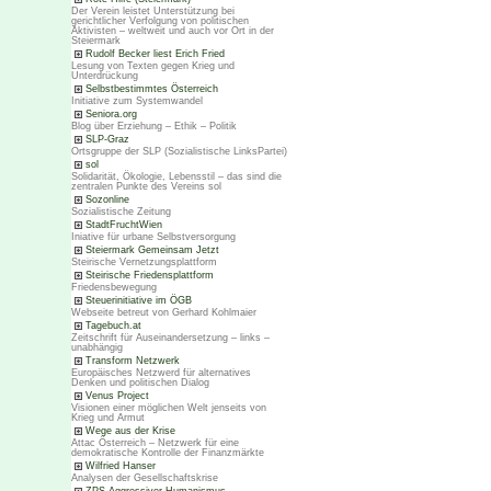
Der Verein leistet Unterstützung bei
gerichtlicher Verfolgung von politischen
Aktivisten – weltweit und auch vor Ort in der
Steiermark
Rudolf Becker liest Erich Fried
Lesung von Texten gegen Krieg und
Unterdrückung
Selbstbestimmtes Österreich
Initiative zum Systemwandel
Seniora.org
Blog über Erziehung – Ethik – Politik
SLP-Graz
Ortsgruppe der SLP (Sozialistische LinksPartei)
sol
Solidarität, Ökologie, Lebensstil – das sind die
zentralen Punkte des Vereins sol
Sozonline
Sozialistische Zeitung
StadtFruchtWien
Iniative für urbane Selbstversorgung
Steiermark Gemeinsam Jetzt
Steirische Vernetzungsplattform
Steirische Friedensplattform
Friedensbewegung
Steuerinitiative im ÖGB
Webseite betreut von Gerhard Kohlmaier
Tagebuch.at
Zeitschrift für Auseinandersetzung – links –
unabhängig
Transform Netzwerk
Europäisches Netzwerd für alternatives
Denken und politischen Dialog
Venus Project
Visionen einer möglichen Welt jenseits von
Krieg und Armut
Wege aus der Krise
Attac Österreich – Netzwerk für eine
demokratische Kontrolle der Finanzmärkte
Wilfried Hanser
Analysen der Gesellschaftskrise