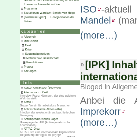
Nachlese zum Zeiteschichtetag an der Karl-
Franzens-Universität in Graz
ISO
-aktuel
Programm
Sozialforum Warclaw: Bericht von Helga
Mandel
(mar
[solidaritaet-graz] … Reorganisation der
Linken
Kategorien
(more…)
Allgemein
Diskussion
Geld
Krise
Systemalternativen
Matriarchale Gesellschaft
[IPK] Inha
Revolutionen
Protest
Sitzungen
internation
Links
Bloged in
Allgeme
Aktive Arbeitslose Österreich
Alternative zu Geld
Interview Franz Hörmann, der eine geldfreie
Anbei die Ar
Welt darstellt.
AMSEL
Grazer Verein für arbeitslose Menschen
Imprekorr
Antifaschistische Aktion (AfA)
Infoblatt der revolutionär antifaschistischen
Bewegung
(more…)
Antiimperialistisches Lager
Homepage der AIK (Antiimperialistische
Koordination)
ATTAC-Graz
ATTAC iste eine internationale Organisation,
die sich mit der Kritik an der rein