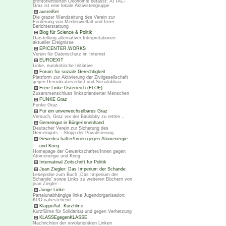
profitorientierten Ökonomie befasst; ATTAC-
Graz ist eine lokale Aktivistengruppe
ausreißer
Die grazer Wandzeitung des Verein zur
Förderung von Medienvielfalt und freier
Berichterstattung
Blog für Science & Politik
Darstellung alternativer Interpretationen
aktueller Ereignisse
EPICENTER.WORKS
Verein für Datenschutz im Internet
EUROEXIT
Linke, eurokritische Initiative
Forum für soziale Gerechtigkeit
Plattform zur Aktivierung der Zivilgesellschaft
gegen Demokratieverlust und Sozialabbau
Freie Linke Österreich (FLOE)
Zusammenschluss linksorientierter Menschen
FUNKE Graz
Funke Graz
Für ein unverwechselbares Graz
Versuch, Graz vor der Baulobby zu retten ..
Gemeingut in BürgerInnenhand
Deutscher Verein zur Sicherung des
Gemeinguts – Stopp der Privatisierung
Gewerkschafter/Innen gegen Atomenergie
und Krieg
Homepage der Gewerkschafter/Innen gegen
Atomenergie und Krieg
Internatinal Zeitschrift für Politik
Jean Ziegler: Das Imperium der Schande
Leseprobe zum Buch „Das Imperium der
Schande“ sowie Links zu weiteren Büchern von
jean Ziegler
Junge Linke
Parteiunabhängige linke Jugendorganisation;
KPÖ-nahestehend
KlappeAuf: Kurzfilme
Kurzfülme für Solidarität und gegen Verhetzung
KLASSEgegenKLASSE
Nachrichten der revolutionären Linken