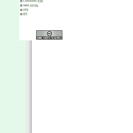
Comments
RSS
Valid
XHTML
XFN
WP