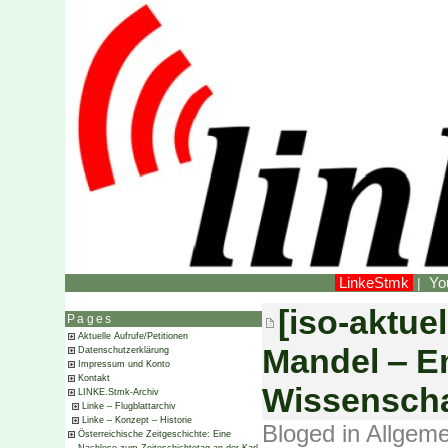
LinkeStmk
Yo
|
[iso-aktue
Pages
Aktuelle Aufrufe/Petitionen
Mandel ‒ E
Datenschutzerklärung
Impressum und Konto
Kontakt
Wissenscha
LINKE.Stmk-Archiv
Linke – Flugblattarchiv
Linke – Konzept – Historie
Bloged in
Allgeme
Österreichische Zeitgeschichte: Eine