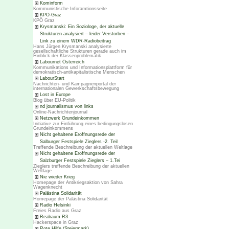
Kominform
Kommunistische Inforamtionsseite
KPÖ-Graz
KPÖ Graz
Krysmanski: Ein Soziologe, der aktuelle
Strukturen analysiert – leider Verstorben –
Link zu einem WDR-Radiobeitrag
Hans Jürgen Krysmanski analysierte
gesellschaftliche Strukturen gerade auch im
Hinblick der Klassenproblematik
Labournet Österreich
Kommunikations und Informationsplattform für
demokratisch-antikapitalistische Menschen
LabourStart
Nachrichten- und Kampagnenportal der
internationalen Gewerkschaftsbewegung
Lost in Europe
Blog über EU-Politik
nd journalismus von links
Online-Nachrichtenjournal
Netzwerk Grundeinkommen
Initiative zur Einführung eines bedingungslosen
Grundeinkommens
Nicht gehaltene Eröffnungsrede der
Salburger Festspiele Zieglers -2. Teil
Treffende Beschreibung der aktuellen Weltlage
Nicht gehaltene Eröffnungsrede der
Salzburger Festspiele Zieglers – 1.Tei
Zieglers treffende Beschreibung der aktuellen
Weltlage
Nie wieder Krieg
Homepage der Antikriegsaktion von Sahra
Wagenknecht
Palästina Solidarität
Homepage der Palästina Solidarität
Radio Helsinki
Freies Radio aus Graz
Realraum R3
Hackerspace in Graz
Rote Hilfe (Steiermark)