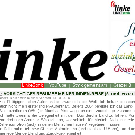
LinkeStmk
YouTube
Stmk gemeinsam
Grazer BI
|
|
|
VORSICHTIGES RESUMEE MEINER INDIEN-REISE (5. und letzter B
Bloged in
Allgemein
by friedi Sonntag Juli 10, 2016
Ein 11 tägiger Indien-Aufenthalt ist zwar nicht die Welt. Ich bekam denno
auch nicht mein erster Indien-Aufenthalt. Bereits 2004 bereiste ich das Lan
Weltsozialforum (WSF) in Mumbai. Also wage ich eine -vorsichtige- Zusamm
Ich hatte zweimal die Gelegenheit mit dem Bus durchs Land zu fahren. Vo
von dort nach Amritsar. Was ich sah, war schlicht fürchterlich. Nicht nur je
Zelte aus Stroh (sic!), in denen Menschen hausen/ vegetieren müssen.
In Delhi nahm ich bewußt eine Motorrikscha (und nicht die U-Bahn), um durc
hier jede Menge Elend und Zurückgebliebenheit.