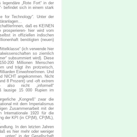
 legendäre „Rote Fort“ in der
- befindet sich in einem stark
te for Technology“. Unter der
itäranlagen…
nschaftlerInnen, daß es KEINEN
 prosperieren- hier wird vom
lbst in offiziellen indischen
lionenhaft benötigten (neuen)
ttelklasse“ (ich verwende hier
alwissenschaften so ziemlich
mer“ subsummiert wird). Diese
 150-200 Millionen Menschen
rn und trägt ihn protzerisch,
Milliarden EinwohnerInnen. Und
tand NICHT angekommen. Nicht
rund 8 Prozent) und -oft extrem
- also nicht „informell“
loß lausige 15 000 Rupien im
ürgerliche „Kongreß“ zwar die
national mit dem Imperialismus
istigen Zusammenarbeit mit der
 Internationale 1920 für die
ng der KPI (in CP(M), CP(ML),
.
ndlung. In den letzten Jahren
daß es hier mehr oder weniger
 „unten“ in der Gesellschaft