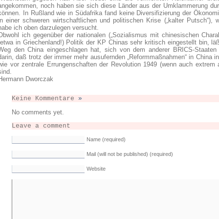
angekommen, noch haben sie sich diese Länder aus der Umklammerung durc
können. In Rußland wie in Südafrika fand keine Diversifizierung der Ökonomie 
in einer schweren wirtschaftlichen und politischen Krise („kalter Putsch“), w
habe ich oben darzulegen versucht.
Obwohl ich gegenüber der nationalen („Sozialismus mit chinesischen Charakt
(etwa in Griechenland!) Politik der KP Chinas sehr kritisch eingestellt bin, l
Weg den China eingeschlagen hat, sich von dem anderer BRICS-Staaten u
darin, daß trotz der immer mehr ausufernden „Reformmaßnahmen“ in China in
wie vor zentrale Errungenschaften der Revolution 1949 (wenn auch extrem a
sind.
Hermann Dworczak
Keine Kommentare
»
No comments yet.
Leave a comment
Name (required)
Mail (will not be published) (required)
Website