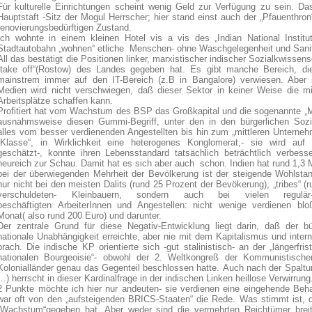
Für kulturelle Einrichtungen scheint wenig Geld zur Verfügung zu sein. Das
Hauptstaft -Sitz der Mogul Herrscher; hier stand einst auch der „Pfauenthron“
renovierungsbedürftigen Zustand.
Ich wohnte in einem kleinen Hotel vis a vis des „Indian National Institu
Stadtautobahn „wohnen“ etliche Menschen- ohne Waschgelegenheit und San
All das bestätigt die Positionen linker, marxistischer indischer Sozialkwisse
„take off“(Rostow) des Landes gegeben hat. Es gibt manche Bereich, die
mainstrem immer auf den IT-Bereich (z.B in Bangalore) verwiesen. Aber se
Medien wird nicht verschwiegen, daß dieser Sektor in keiner Weise die mil
Arbeitsplätze schaffen kann.
Profitiert hat vom Wachstum des BSP das Großkapital und die sogenannte „Mi
ausnahmsweise diesen Gummi-Begriff, unter den in den bürgerlichen Sozi
alles vom besser verdienenden Angestellten bis hin zum „mittleren Unterneh
„Klasse“, in Wirklichkeit eine heterogenes Konglomerat,- sie wird auf
geschätzt-, konnte ihren Lebensstandard tatsächlich beträchtlich verbesse
neureich zur Schau. Damit hat es sich aber auch schon. Indien hat rund 1,3 
bei der überwiegenden Mehrheit der Bevölkerung ist der steigende Wohls
nur nicht bei den meisten Dalits (rund 25 Prozent der Bevökerung), „tribes“ (
verschuldeten- Kleinbauern, sondern auch bei vielen regulär
beschäftigten ArbeiterInnen und Angestellen: nicht wenige verdienen b
Monat( also rund 200 Euro) und darunter.
Der zentrale Grund für diese Negativ-Entwicklung liegt darin, daß der b
nationale Unabhängigkeit erreichte, aber nie mit dem Kapitalismus und inter
brach. Die indische KP orientierte sich -gut stalinistisch- an der „längerfr
nationalen Bourgeoisie“- obwohl der 2. Weltkongreß der Kommunistischen
Kolonialländer genau das Gegenteil beschlossen hatte. Auch nach der Spaltu
…) herrscht in dieser Kardinalfrage in der indischen Linken heillose Verwirrung
2 Punkte möchte ich hier nur andeuten- sie verdienen eine eingehende Beha
war oft von den „aufsteigenden BRICS-Staaten“ die Rede. Was stimmt ist, 
„Wachstum“gegeben hat. Aber weder sind die vermehrten Reichtümer breit