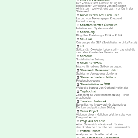
Der Verein leistet Unterstützung bei
gerichtlicher Verfolgung von politischen
Aktivisten – weltweit und auch vor Ort in der
Steiermark
Rudolf Becker liest Erich Fried
Lesung von Texten gegen Krieg und
Unterdrückung
Selbstbestimmtes Österreich
Initiative zum Systemwandel
Seniora.org
Blog über Erziehung – Ethik – Politik
SLP-Graz
Ortsgruppe der SLP (Sozialistische LinksPartei)
sol
Solidarität, Ökologie, Lebensstil – das sind die
zentralen Punkte des Vereins sol
Sozonline
Sozialistische Zeitung
StadtFruchtWien
Iniative für urbane Selbstversorgung
Steiermark Gemeinsam Jetzt
Steirische Vernetzungsplattform
Steirische Friedensplattform
Friedensbewegung
Steuerinitiative im ÖGB
Webseite betreut von Gerhard Kohlmaier
Tagebuch.at
Zeitschrift für Auseinandersetzung – links –
unabhängig
Transform Netzwerk
Europäisches Netzwerd für alternatives
Denken und politischen Dialog
Venus Project
Visionen einer möglichen Welt jenseits von
Krieg und Armut
Wege aus der Krise
Attac Österreich – Netzwerk für eine
demokratische Kontrolle der Finanzmärkte
Wilfried Hanser
Analysen der Gesellschaftskrise