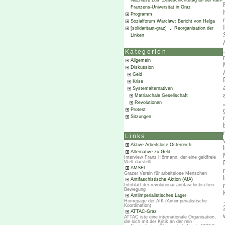
Nachlese zum Zeiteschichtetag an der Karl-
Franzens-Universität in Graz
Programm
Sozialforum Warclaw: Bericht von Helga
[solidaritaet-graz] … Reorganisation der
Linken
Kategorien
Allgemein
Diskussion
Geld
Krise
Systemalternativen
Matriarchale Gesellschaft
Revolutionen
Protest
Sitzungen
Links
Aktive Arbeitslose Österreich
Alternative zu Geld
Interview Franz Hörmann, der eine geldfreie
Welt darstellt.
AMSEL
Grazer Verein für arbeitslose Menschen
Antifaschistische Aktion (AfA)
Infoblatt der revolutionär antifaschistischen
Bewegung
Antiimperialistisches Lager
Homepage der AIK (Antiimperialistische
Koordination)
ATTAC-Graz
ATTAC iste eine internationale Organisation,
die sich mit der Kritik an der rein