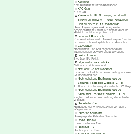
Kominform
Kommunistische Inforamtionsseite
KPÖ-Graz
KPÖ Graz
Krysmanski: Ein Soziologe, der aktuelle
Strukturen analysiert – leider Verstorben –
Link zu einem WDR-Radiobeitrag
Hans Jürgen Krysmanski analysierte
gesellschaftliche Strukturen gerade auch im
Hinblick der Klassenproblematik
Labournet Österreich
Kommunikations und Informationsplattform für
demokratisch-antikapitalistische Menschen
LabourStart
Nachrichten- und Kampagnenportal der
internationalen Gewerkschaftsbewegung
Lost in Europe
Blog über EU-Politik
nd journalismus von links
Online-Nachrichtenjournal
Netzwerk Grundeinkommen
Initiative zur Einführung eines bedingungslosen
Grundeinkommens
Nicht gehaltene Eröffnungsrede der
Salburger Festspiele Zieglers -2. Teil
Treffende Beschreibung der aktuellen Weltlage
Nicht gehaltene Eröffnungsrede der
Salzburger Festspiele Zieglers – 1.Tei
Zieglers treffende Beschreibung der aktuellen
Weltlage
Nie wieder Krieg
Homepage der Antikriegsaktion von Sahra
Wagenknecht
Palästina Solidarität
Homepage der Palästina Solidarität
Radio Helsinki
Freies Radio aus Graz
Realraum R3
Hackerspace in Graz
Rote Hilfe (Steiermark)