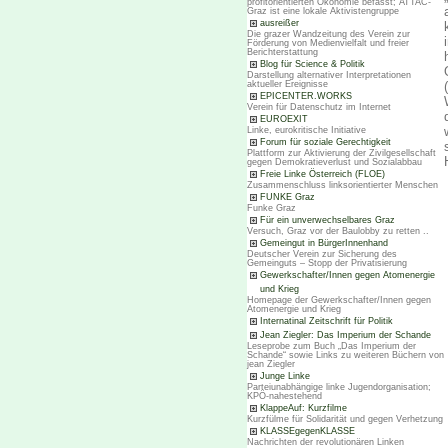
profitorientierten Ökonomie befasst; ATTAC-
Graz ist eine lokale Aktivistengruppe
ausreißer
Die grazer Wandzeitung des Verein zur
Förderung von Medienvielfalt und freier
Berichterstattung
Blog für Science & Politik
Darstellung alternativer Interpretationen
aktueller Ereignisse
EPICENTER.WORKS
Verein für Datenschutz im Internet
EUROEXIT
Linke, eurokritische Initiative
Forum für soziale Gerechtigkeit
Plattform zur Aktivierung der Zivilgesellschaft
gegen Demokratieverlust und Sozialabbau
Freie Linke Österreich (FLOE)
Zusammenschluss linksorientierter Menschen
FUNKE Graz
Funke Graz
Für ein unverwechselbares Graz
Versuch, Graz vor der Baulobby zu retten ..
Gemeingut in BürgerInnenhand
Deutscher Verein zur Sicherung des
Gemeinguts – Stopp der Privatisierung
Gewerkschafter/Innen gegen Atomenergie
und Krieg
Homepage der Gewerkschafter/Innen gegen
Atomenergie und Krieg
Internatinal Zeitschrift für Politik
Jean Ziegler: Das Imperium der Schande
Leseprobe zum Buch „Das Imperium der
Schande“ sowie Links zu weiteren Büchern von
jean Ziegler
Junge Linke
Parteiunabhängige linke Jugendorganisation;
KPÖ-nahestehend
KlappeAuf: Kurzfilme
Kurzfülme für Solidarität und gegen Verhetzung
KLASSEgegenKLASSE
Nachrichten der revolutionären Linken