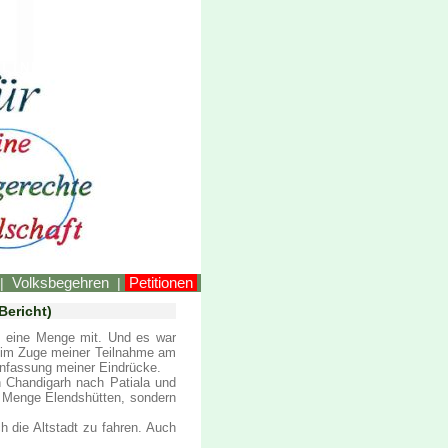
LINKEstmk
Volksbegehren
Petitionen
|
|
ericht)
ch eine Menge mit. Und es war
d- im Zuge meiner Teilnahme am
enfassung meiner Eindrücke.
n Chandigarh nach Patiala und
de Menge Elendshütten, sondern
h die Altstadt zu fahren. Auch