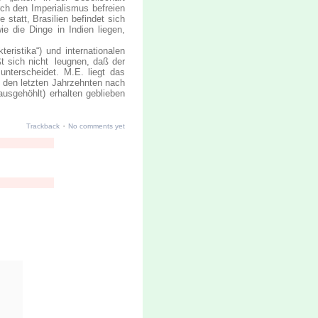
h den Imperialismus befreien
statt, Brasilien befindet sich
ie die Dinge in Indien liegen,
eristika“) und internationalen
äßt sich nicht leugnen, daß der
nterscheidet. M.E. liegt das
 den letzten Jahrzehnten nach
usgehöhlt) erhalten geblieben
·
Trackback
No comments yet