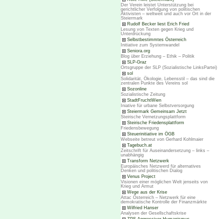
Der Verein leistet Unterstützung bei
gerichtlicher Verfolgung von politischen
Aktivisten – weltweit und auch vor Ort in der
Steiermark
Rudolf Becker liest Erich Fried
Lesung von Texten gegen Krieg und
Unterdrückung
Selbstbestimmtes Österreich
Initiative zum Systemwandel
Seniora.org
Blog über Erziehung – Ethik – Politik
SLP-Graz
Ortsgruppe der SLP (Sozialistische LinksPartei)
sol
Solidarität, Ökologie, Lebensstil – das sind die
zentralen Punkte des Vereins sol
Sozonline
Sozialistische Zeitung
StadtFruchtWien
Iniative für urbane Selbstversorgung
Steiermark Gemeinsam Jetzt
Steirische Vernetzungsplattform
Steirische Friedensplattform
Friedensbewegung
Steuerinitiative im ÖGB
Webseite betreut von Gerhard Kohlmaier
Tagebuch.at
Zeitschrift für Auseinandersetzung – links –
unabhängig
Transform Netzwerk
Europäisches Netzwerd für alternatives
Denken und politischen Dialog
Venus Project
Visionen einer möglichen Welt jenseits von
Krieg und Armut
Wege aus der Krise
Attac Österreich – Netzwerk für eine
demokratische Kontrolle der Finanzmärkte
Wilfried Hanser
Analysen der Gesellschaftskrise