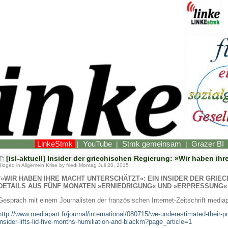
LinkeStmk
YouTube
Stmk gemeinsam
Grazer BI
|
|
|
[isl-aktuell] Insider der griechischen Regierung: »Wir haben ih
Bloged in
Allgemein
,
Krise
by friedi Montag Juli 20, 2015
*»WIR HABEN IHRE MACHT UNTERSCHÄTZT«: EIN INSIDER DER GRI
DETAILS AUS FÜNF MONATEN »ERNIEDRIGUNG« UND »ERPRESSUNG«
Gespräch mit einem Journalisten der französischen Internet-Zeitschrift mediap
http://www.mediapart.fr/journal/international/080715/we-underestimated-their-
insider-lifts-lid-five-months-humiliation-and-blackm?page_article=1