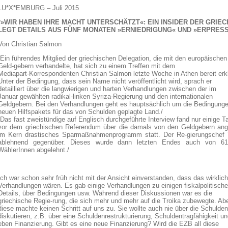
LU*X*EMBURG – Juli 2015
*»WIR HABEN IHRE MACHT UNTERSCHÄTZT«: EIN INSIDER DER GRIE
LEGT DETAILS AUS FÜNF MONATEN »ERNIEDRIGUNG« UND »ERPRES
Von Christian Salmon
/Ein führendes Mitglied der griechischen Delegation, die mit den europäischen
Geld-gebern verhandelte, hat sich zu einem Treffen mit dem
Mediapart-Korrespondenten Christian Salmon letzte Woche in Athen bereit erkl
Unter der Bedingung, dass sein Name nicht veröffentlicht wird, sprach er
detailliert über die langwierigen und harten Verhandlungen zwischen der im
Januar gewählten radikal-linken Syriza-Regierung und den internationalen
Geldgebern. Bei den Verhandlungen geht es hauptsächlich um die Bedingunge
neuen Hilfspakets für das von Schulden geplagte Land./
/Das fast zweistündige auf Englisch durchgeführte Interview fand nur einige T
vor dem griechischen Referendum über die damals von den Geldgebern ang
im Kern drastisches Sparmaßnahmenprogramm statt. Der Re-gierungschef
ablehnend gegenüber. Dieses wurde dann letzten Endes auch von 61,
WählerInnen abgelehnt./
Ich war schon sehr früh nicht mit der Ansicht einverstanden, dass das wirklic
Verhandlungen wären. Es gab einige Verhandlungen zu einigen fiskalpolitisch
Details, über Bedingungen usw. Während dieser Diskussionen war es die
griechische Regie-rung, die sich mehr und mehr auf die Troika zubewegte. Ab
diese machte keinen Schritt auf uns zu. Sie wollte auch nie über die Schulden
diskutieren, z.B. über eine Schuldenrestrukturierung, Schuldentragfähigkeit u
eben Finanzierung. Gibt es eine neue Finanzierung? Wird die EZB all diese