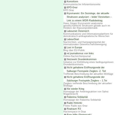
Kominform
Kommunistische Inforamtionsseite
KPÖ-Graz
KPÖ Graz
Krysmanski: Ein Soziologe, der aktuelle
Strukturen analysiert – leider Verstorben –
Link zu einem WDR-Radiobeitrag
Hans Jürgen Krysmanski analysierte
gesellschaftliche Strukturen gerade auch im
Hinblick der Klassenproblematik
Labournet Österreich
Kommunikations und Informationsplattform für
demokratisch-antikapitalistische Menschen
LabourStart
Nachrichten- und Kampagnenportal der
internationalen Gewerkschaftsbewegung
Lost in Europe
Blog über EU-Politik
nd journalismus von links
Online-Nachrichtenjournal
Netzwerk Grundeinkommen
Initiative zur Einführung eines bedingungslosen
Grundeinkommens
Nicht gehaltene Eröffnungsrede der
Salburger Festspiele Zieglers -2. Teil
Treffende Beschreibung der aktuellen Weltlage
Nicht gehaltene Eröffnungsrede der
Salzburger Festspiele Zieglers – 1.Tei
Zieglers treffende Beschreibung der aktuellen
Weltlage
Nie wieder Krieg
Homepage der Antikriegsaktion von Sahra
Wagenknecht
Palästina Solidarität
Homepage der Palästina Solidarität
Radio Helsinki
Freies Radio aus Graz
Realraum R3
Hackerspace in Graz
Rote Hilfe (Steiermark)