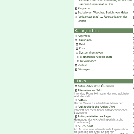
Nachlese zum Zeiteschichtetag an der Karl-
Franzens-Universität in Graz
Programm
Sozialforum Warclaw: Bericht von Helga
[solidaritaet-graz] … Reorganisation der
Linken
Kategorien
Allgemein
Diskussion
Geld
Krise
Systemalternativen
Matriarchale Gesellschaft
Revolutionen
Protest
Sitzungen
Links
Aktive Arbeitslose Österreich
Alternative zu Geld
Interview Franz Hörmann, der eine geldfreie
Welt darstellt.
AMSEL
Grazer Verein für arbeitslose Menschen
Antifaschistische Aktion (AfA)
Infoblatt der revolutionär antifaschistischen
Bewegung
Antiimperialistisches Lager
Homepage der AIK (Antiimperialistische
Koordination)
ATTAC-Graz
ATTAC iste eine internationale Organisation,
die sich mit der Kritik an der rein