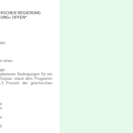
CHISCHEN REGIERUNG
SUNG« OFFEN*
ärt.
n eines
age
ebotenen Bedingungen für ein
 Tsipras stand dem Programm
3 Prozent der griechischen
he
en
er
nd