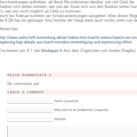
Beschränkungen aufheben, all diese Re-striktionen darüber, wie viel Geld die
Banken sich leihen können, wie viel der Staat sich von den Banken leihen ka
Es war uns nicht möglich an Geld zu kommen.
Noch bis Februar konnten wir Schatzanweisungen ausgeben. Aber dieser Regie
die EZB hat sie gestoppt. Also konnte der Staat dann auch nichts mehr von d
Weiter hier:
http://www.zeitschrift-luxemburg.de/wir-haben-ihre-macht-unterschaetzt-ein-ins
regierung-legt-details-aus-fuenf-monaten-erniedrigung-und-erpressung-offen/
Erschienen am 8.7. bei
Mediapart.fr
Aus dem Englischen von Andrei Draghici
Keine Kommentare
»
No comments yet.
Leave a comment
Name (required)
Mail (will not be published) (required)
Website