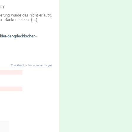
nn?
rung wurde das nicht erlaubt,
en Banken leihen. (…)
ider-der-griechischen-
·
Trackback
No comments yet