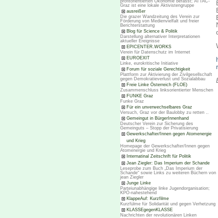
profitorientierten Ökonomie befasst; ATTAC-
Graz ist eine lokale Aktivistengruppe
ausreißer
Die grazer Wandzeitung des Verein zur
Förderung von Medienvielfalt und freier
Berichterstattung
Blog für Science & Politik
Darstellung alternativer Interpretationen
aktueller Ereignisse
EPICENTER.WORKS
Verein für Datenschutz im Internet
EUROEXIT
Linke, eurokritische Initiative
Forum für soziale Gerechtigkeit
Plattform zur Aktivierung der Zivilgesellschaft
gegen Demokratieverlust und Sozialabbau
Freie Linke Österreich (FLOE)
Zusammenschluss linksorientierter Menschen
FUNKE Graz
Funke Graz
Für ein unverwechselbares Graz
Versuch, Graz vor der Baulobby zu retten ..
Gemeingut in BürgerInnenhand
Deutscher Verein zur Sicherung des
Gemeinguts – Stopp der Privatisierung
Gewerkschafter/Innen gegen Atomenergie
und Krieg
Homepage der Gewerkschafter/Innen gegen
Atomenergie und Krieg
Internatinal Zeitschrift für Politik
Jean Ziegler: Das Imperium der Schande
Leseprobe zum Buch „Das Imperium der
Schande“ sowie Links zu weiteren Büchern von
jean Ziegler
Junge Linke
Parteiunabhängige linke Jugendorganisation;
KPÖ-nahestehend
KlappeAuf: Kurzfilme
Kurzfülme für Solidarität und gegen Verhetzung
KLASSEgegenKLASSE
Nachrichten der revolutionären Linken