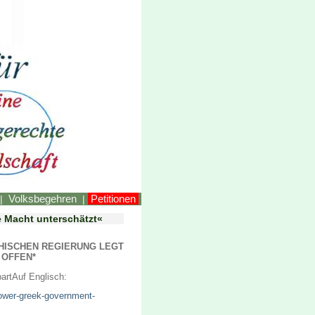
LINKEstmk
Volksbegehren
Petitionen
|
|
re Macht unterschätzt«
ECHISCHEN REGIERUNG
LEGT
 OFFEN*
art
Auf Englisch:
power-greek-government-