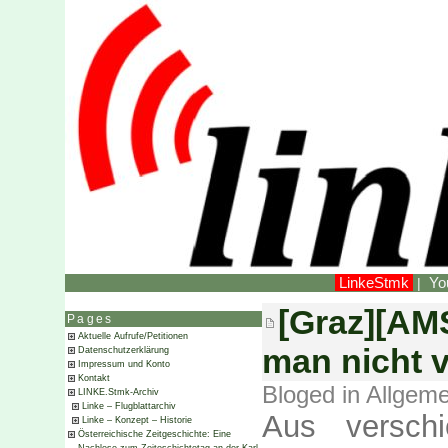
LinkeStmk
Yo
|
[Graz][AMS
Pages
Aktuelle Aufrufe/Petitionen
man nicht v
Datenschutzerklärung
Impressum und Konto
Kontakt
Bloged in
Allgeme
LINKE.Stmk-Archiv
Linke – Flugblattarchiv
Aus versch
Linke – Konzept – Historie
Österreichische Zeitgeschichte: Eine