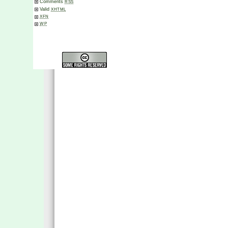
Comments
RSS
Valid
XHTML
XFN
WP