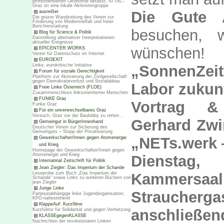
profitorientierten Ökonomie befasst; ATTAC-
Graz ist eine lokale Aktivistengruppe
Die Gute A
ausreißer
Die grazer Wandzeitung des Verein zur
Förderung von Medienvielfalt und freier
Berichterstattung
besuchen, 
Blog für Science & Politik
Darstellung alternativer Interpretationen
aktueller Ereignisse
wünschen!
EPICENTER.WORKS
Verein für Datenschutz im Internet
EUROEXIT
Linke, eurokritische Initiative
„SonnenZei
Forum für soziale Gerechtigkeit
Plattform zur Aktivierung der Zivilgesellschaft
gegen Demokratieverlust und Sozialabbau
Labor zukun
Freie Linke Österreich (FLOE)
Zusammenschluss linksorientierter Menschen
FUNKE Graz
Vortrag &
Funke Graz
Für ein unverwechselbares Graz
Versuch, Graz vor der Baulobby zu retten ..
Gerhard Zwi
Gemeingut in BürgerInnenhand
Deutscher Verein zur Sicherung des
Gemeinguts – Stopp der Privatisierung
„NETs.werk 
Gewerkschafter/Innen gegen Atomenergie
und Krieg
Homepage der Gewerkschafter/Innen gegen
Atomenergie und Krieg
Dienstag,
Internatinal Zeitschrift für Politik
Jean Ziegler: Das Imperium der Schande
Leseprobe zum Buch „Das Imperium der
Kammersa
Schande“ sowie Links zu weiteren Büchern von
jean Ziegler
Junge Linke
Straucherga
Parteiunabhängige linke Jugendorganisation;
KPÖ-nahestehend
KlappeAuf: Kurzfilme
anschließen
Kurzfülme für Solidarität und gegen Verhetzung
KLASSEgegenKLASSE
Nachrichten der revolutionären Linken