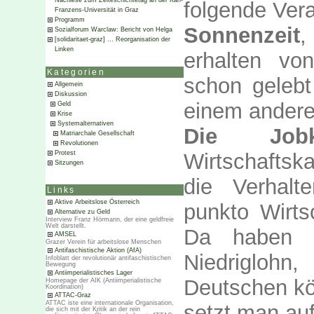
Nachlese zum Zeiteschichtetag an der Karl-
folgende Ver
Franzens-Universität in Graz
Programm
Sonnenzeit
,
Sozialforum Warclaw: Bericht von Helga
[solidaritaet-graz] … Reorganisation der
Linken
erhalten vo
Kategorien
schon gelebt
Allgemein
Diskussion
einem andere
Geld
Krise
Systemalternativen
Die Jobk
Matriarchale Gesellschaft
Revolutionen
Protest
Wirtschaftsk
Sitzungen
die Verhalt
Links
Aktive Arbeitslose Österreich
punkto Wirts
Alternative zu Geld
Interview Franz Hörmann, der eine geldfreie
Welt darstellt.
Da haben 
AMSEL
Grazer Verein für arbeitslose Menschen
Antifaschistische Aktion (AfA)
Niedriglohn
Infoblatt der revolutionär antifaschistischen
Bewegung
Antiimperialistisches Lager
Deutschen kö
Homepage der AIK (Antiimperialistische
Koordination)
ATTAC-Graz
ATTAC iste eine internationale Organisation,
setzt man au
die sich mit der Kritik an der rein