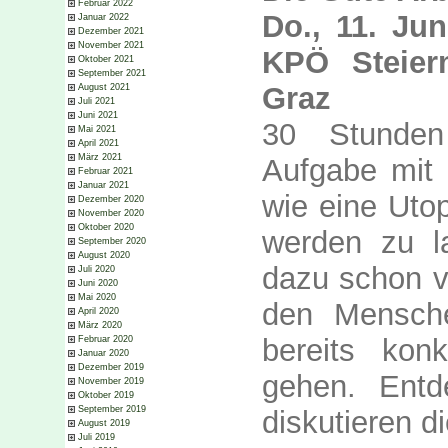
Februar 2022
Do., 11. Jun
Januar 2022
Dezember 2021
November 2021
KPÖ Steier
Oktober 2021
September 2021
Graz
August 2021
Juli 2021
Juni 2021
30 Stunden
Mai 2021
April 2021
März 2021
Aufgabe mit 
Februar 2021
Januar 2021
wie eine Utop
Dezember 2020
November 2020
Oktober 2020
werden zu l
September 2020
August 2020
dazu schon vi
Juli 2020
Juni 2020
Mai 2020
den Mensche
April 2020
März 2020
bereits kon
Februar 2020
Januar 2020
Dezember 2019
gehen. Entd
November 2019
Oktober 2019
September 2019
diskutieren 
August 2019
Juli 2019