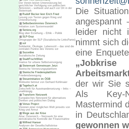
sonnenzeit@
Der Verein leistet Unterstützung bei
gerichtlicher Verfolgung von politischen
Die Situatio
Aktivisten – weltweit und auch vor Ort in der
Steiermark
Rudolf Becker liest Erich Fried
Lesung von Texten gegen Krieg und
angespannt –
Unterdrückung
Selbstbestimmtes Österreich
Initiative zum Systemwandel
leider nicht
Seniora.org
Blog über Erziehung – Ethik – Politik
SLP-Graz
nimmt sich d
Ortsgruppe der SLP (Sozialistische LinksPartei)
sol
Solidarität, Ökologie, Lebensstil – das sind die
zentralen Punkte des Vereins sol
eine Enquete
Sozonline
Sozialistische Zeitung
StadtFruchtWien
„Jobkri
Iniative für urbane Selbstversorgung
Steiermark Gemeinsam Jetzt
Steirische Vernetzungsplattform
Arbeitsmarkt
Steirische Friedensplattform
Friedensbewegung
Steuerinitiative im ÖGB
der wir Sie 
Webseite betreut von Gerhard Kohlmaier
Tagebuch.at
Zeitschrift für Auseinandersetzung – links –
Als Key-N
unabhängig
Transform Netzwerk
Europäisches Netzwerd für alternatives
Denken und politischen Dialog
Mastermind d
Venus Project
Visionen einer möglichen Welt jenseits von
Krieg und Armut
in Deutschl
Wege aus der Krise
Attac Österreich – Netzwerk für eine
demokratische Kontrolle der Finanzmärkte
gewonnen w
Wilfried Hanser
Analysen der Gesellschaftskrise