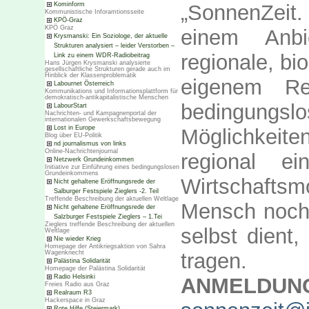
Kominform
„SonnenZeit.
Kommunistische Inforamtionsseite
KPÖ-Graz
KPÖ Graz
einem Anbie
Krysmanski: Ein Soziologe, der aktuelle
Strukturen analysiert – leider Verstorben –
regionale, bi
Link zu einem WDR-Radiobeitrag
Hans Jürgen Krysmanski analysierte
gesellschaftliche Strukturen gerade auch im
Hinblick der Klassenproblematik
eigenem Re
Labournet Österreich
Kommunikations und Informationsplattform für
demokratisch-antikapitalistische Menschen
bedingungsl
LabourStart
Nachrichten- und Kampagnenportal der
internationalen Gewerkschaftsbewegung
Lost in Europe
Möglichkei
Blog über EU-Politik
nd journalismus von links
Online-Nachrichtenjournal
regional ein
Netzwerk Grundeinkommen
Initiative zur Einführung eines bedingungslosen
Grundeinkommens
Wirtschaftsm
Nicht gehaltene Eröffnungsrede der
Salburger Festspiele Zieglers -2. Teil
Treffende Beschreibung der aktuellen Weltlage
Mensch noch 
Nicht gehaltene Eröffnungsrede der
Salzburger Festspiele Zieglers – 1.Tei
Zieglers treffende Beschreibung der aktuellen
selbst dient
Weltlage
Nie wieder Krieg
Homepage der Antikriegsaktion von Sahra
Wagenknecht
tragen.
Palästina Solidarität
Homepage der Palästina Solidarität
Radio Helsinki
ANMELDUN
Freies Radio aus Graz
Realraum R3
Hackerspace in Graz
Rote Hilfe (Steiermark)