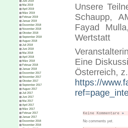
Juni 2019
Unsere Teil
Mai 2019
April 2019
März 2019
Schaupp, A
Februar 2019
Januar 2019
Fayad Mulla
Dezember 2018
November 2018
Oktober 2018
Wertstatt
September 2018
August 2018
Juli 2018
Veranstalteri
Juni 2018
Mai 2018
April 2018
Eine Diskussi
März 2018
Februar 2018
Österreich, z
Januar 2018
Dezember 2017
November 2017
https://www.
Oktober 2017
September 2017
August 2017
ref=page_inte
Juli 2017
Juni 2017
Mai 2017
April 2017
März 2017
Keine Kommentare
»
Februar 2017
Januar 2017
No comments yet.
Dezember 2016
November 2016