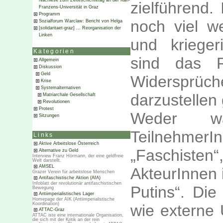
Nachlese zum Zeiteschichtetag an der Karl-
zielführend.
Franzens-Universität in Graz
Programm
noch viel we
Sozialforum Warclaw: Bericht von Helga
[solidaritaet-graz] … Reorganisation der
Linken
und krieger
Kategorien
sind das R
Allgemein
Diskussion
Geld
Widersprüche
Krise
Systemalternativen
darzustellen g
Matriarchale Gesellschaft
Revolutionen
Protest
Weder w
Sitzungen
Teilnehm
Links
Aktive Arbeitslose Österreich
„Faschist
Alternative zu Geld
Interview Franz Hörmann, der eine geldfreie
Welt darstellt.
AMSEL
AkteurInnen 
Grazer Verein für arbeitslose Menschen
Antifaschistische Aktion (AfA)
Infoblatt der revolutionär antifaschistischen
Putins“. Die
Bewegung
Antiimperialistisches Lager
Homepage der AIK (Antiimperialistische
Koordination)
wie externe 
ATTAC-Graz
ATTAC iste eine internationale Organisation,
die sich mit der Kritik an der rein