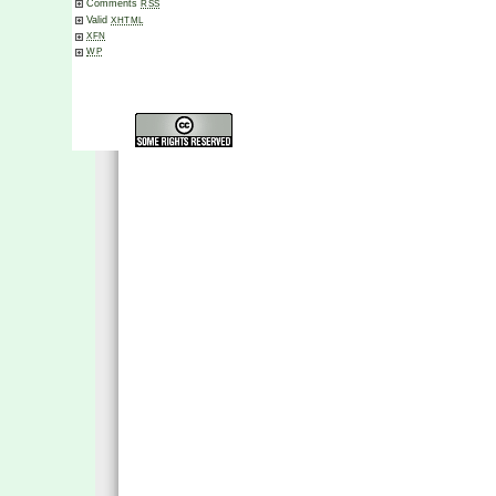
Comments
RSS
Valid
XHTML
XFN
WP