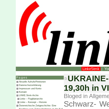
LinkeStmk
Yo
|
UKRAINE- V
Pages
Aktuelle Aufrufe/Petitionen
19,30h in 
Datenschutzerklärung
Impressum und Konto
Kontakt
Bloged in
Allgeme
LINKE.Stmk-Archiv
Linke – Flugblattarchiv
Schwarz- Wei
Linke – Konzept – Historie
Österreichische Zeitgeschichte: Eine