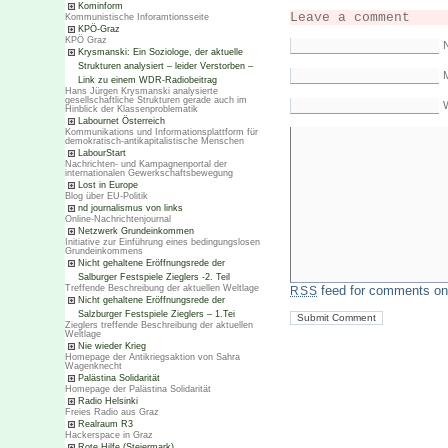
Kominform
Leave a comment
Kommunistische Inforamtionsseite
KPÖ-Graz
KPÖ Graz
Krysmanski: Ein Soziologe, der aktuelle
Strukturen analysiert – leider Verstorben –
M
Link zu einem WDR-Radiobeitrag
Hans Jürgen Krysmanski analysierte
gesellschaftliche Strukturen gerade auch im
Hinblick der Klassenproblematik
Labournet Österreich
Kommunikations und Informationsplattform für
demokratisch-antikapitalistische Menschen
LabourStart
Nachrichten- und Kampagnenportal der
internationalen Gewerkschaftsbewegung
Lost in Europe
Blog über EU-Politik
nd journalismus von links
Online-Nachrichtenjournal
Netzwerk Grundeinkommen
Initiative zur Einführung eines bedingungslosen
Grundeinkommens
Nicht gehaltene Eröffnungsrede der
Salburger Festspiele Zieglers -2. Teil
Treffende Beschreibung der aktuellen Weltlage
feed for comments on 
RSS
Nicht gehaltene Eröffnungsrede der
Salzburger Festspiele Zieglers – 1.Tei
Zieglers treffende Beschreibung der aktuellen
Weltlage
Nie wieder Krieg
Homepage der Antikriegsaktion von Sahra
Wagenknecht
Palästina Solidarität
Homepage der Palästina Solidarität
Radio Helsinki
Freies Radio aus Graz
Realraum R3
Hackerspace in Graz
Rote Hilfe (Steiermark)