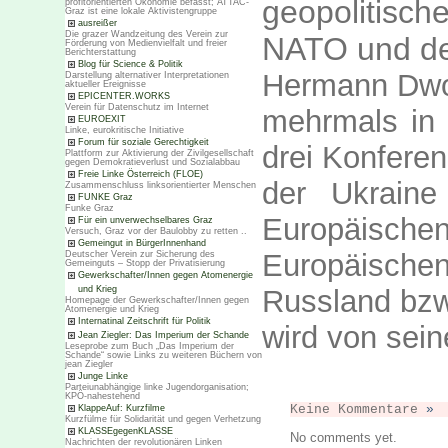
geopolitis
profitorientierten Ökonomie befasst; ATTAC-
Graz ist eine lokale Aktivistengruppe
ausreißer
Die grazer Wandzeitung des Verein zur
NATO und de
Förderung von Medienvielfalt und freier
Berichterstattung
Blog für Science & Politik
Hermann Dwor
Darstellung alternativer Interpretationen
aktueller Ereignisse
EPICENTER.WORKS
Verein für Datenschutz im Internet
mehrmals in
EUROEXIT
Linke, eurokritische Initiative
Forum für soziale Gerechtigkeit
drei Konferen
Plattform zur Aktivierung der Zivilgesellschaft
gegen Demokratieverlust und Sozialabbau
Freie Linke Österreich (FLOE)
der Ukrain
Zusammenschluss linksorientierter Menschen
FUNKE Graz
Funke Graz
Europäischen
Für ein unverwechselbares Graz
Versuch, Graz vor der Baulobby zu retten ..
Gemeingut in BürgerInnenhand
Europäischen 
Deutscher Verein zur Sicherung des
Gemeinguts – Stopp der Privatisierung
Gewerkschafter/Innen gegen Atomenergie
und Krieg
Russland bzw.
Homepage der Gewerkschafter/Innen gegen
Atomenergie und Krieg
Internatinal Zeitschrift für Politik
wird von sein
Jean Ziegler: Das Imperium der Schande
Leseprobe zum Buch „Das Imperium der
Schande“ sowie Links zu weiteren Büchern von
jean Ziegler
Junge Linke
Parteiunabhängige linke Jugendorganisation;
KPÖ-nahestehend
Keine Kommentare
»
KlappeAuf: Kurzfilme
Kurzfülme für Solidarität und gegen Verhetzung
KLASSEgegenKLASSE
No comments yet.
Nachrichten der revolutionären Linken