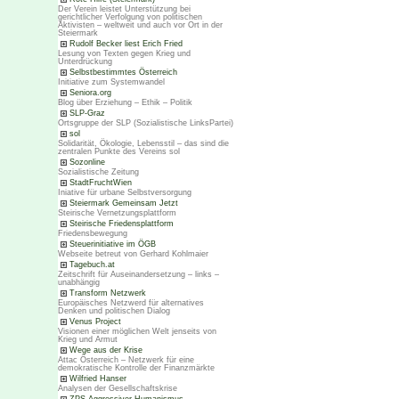
Der Verein leistet Unterstützung bei
gerichtlicher Verfolgung von politischen
Aktivisten – weltweit und auch vor Ort in der
Steiermark
Rudolf Becker liest Erich Fried
Lesung von Texten gegen Krieg und
Unterdrückung
Selbstbestimmtes Österreich
Initiative zum Systemwandel
Seniora.org
Blog über Erziehung – Ethik – Politik
SLP-Graz
Ortsgruppe der SLP (Sozialistische LinksPartei)
sol
Solidarität, Ökologie, Lebensstil – das sind die
zentralen Punkte des Vereins sol
Sozonline
Sozialistische Zeitung
StadtFruchtWien
Iniative für urbane Selbstversorgung
Steiermark Gemeinsam Jetzt
Steirische Vernetzungsplattform
Steirische Friedensplattform
Friedensbewegung
Steuerinitiative im ÖGB
Webseite betreut von Gerhard Kohlmaier
Tagebuch.at
Zeitschrift für Auseinandersetzung – links –
unabhängig
Transform Netzwerk
Europäisches Netzwerd für alternatives
Denken und politischen Dialog
Venus Project
Visionen einer möglichen Welt jenseits von
Krieg und Armut
Wege aus der Krise
Attac Österreich – Netzwerk für eine
demokratische Kontrolle der Finanzmärkte
Wilfried Hanser
Analysen der Gesellschaftskrise