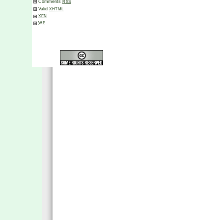
Comments
RSS
Valid
XHTML
XFN
WP