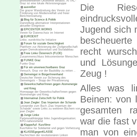
profitorientierten Ökonomie befasst; ATTAC-
Graz ist eine lokale Aktivistengruppe
Die Ries
ausreißer
Die grazer Wandzeitung des Verein zur
Förderung von Medienvielfalt und freier
eindrucksvol
Berichterstattung
Blog für Science & Politik
Darstellung alternativer Interpretationen
Jugend sich ni
aktueller Ereignisse
EPICENTER.WORKS
Verein für Datenschutz im Internet
EUROEXIT
bescheuerte 
Linke, eurokritische Initiative
Forum für soziale Gerechtigkeit
Plattform zur Aktivierung der Zivilgesellschaft
recht wursch
gegen Demokratieverlust und Sozialabbau
Freie Linke Österreich (FLOE)
Zusammenschluss linksorientierter Menschen
und Lösunge
FUNKE Graz
Funke Graz
Für ein unverwechselbares Graz
Zeug !
Versuch, Graz vor der Baulobby zu retten ..
Gemeingut in BürgerInnenhand
Deutscher Verein zur Sicherung des
Gemeinguts – Stopp der Privatisierung
Gewerkschafter/Innen gegen Atomenergie
Alles was l
und Krieg
Homepage der Gewerkschafter/Innen gegen
Atomenergie und Krieg
Beinen: von l
Internatinal Zeitschrift für Politik
Jean Ziegler: Das Imperium der Schande
Leseprobe zum Buch „Das Imperium der
gesamten ra
Schande“ sowie Links zu weiteren Büchern von
jean Ziegler
Junge Linke
war die fast 
Parteiunabhängige linke Jugendorganisation;
KPÖ-nahestehend
KlappeAuf: Kurzfilme
Kurzfülme für Solidarität und gegen Verhetzung
man von ei
KLASSEgegenKLASSE
Nachrichten der revolutionären Linken