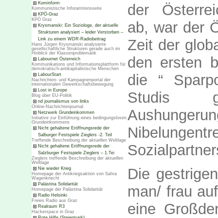
Kominform
der Österre
Kommunistische Inforamtionsseite
KPÖ-Graz
KPÖ Graz
ab, war der 
Krysmanski: Ein Soziologe, der aktuelle
Strukturen analysiert – leider Verstorben –
Link zu einem WDR-Radiobeitrag
Zeit der glob
Hans Jürgen Krysmanski analysierte
gesellschaftliche Strukturen gerade auch im
Hinblick der Klassenproblematik
den ersten b
Labournet Österreich
Kommunikations und Informationsplattform für
demokratisch-antikapitalistische Menschen
die “ Sparpo
LabourStart
Nachrichten- und Kampagnenportal der
internationalen Gewerkschaftsbewegung
Lost in Europe
Studis g
Blog über EU-Politik
nd journalismus von links
Online-Nachrichtenjournal
Aushungerung
Netzwerk Grundeinkommen
Initiative zur Einführung eines bedingungslosen
Grundeinkommens
Nibelunge
Nicht gehaltene Eröffnungsrede der
Salburger Festspiele Zieglers -2. Teil
Treffende Beschreibung der aktuellen Weltlage
Sozialpartner
Nicht gehaltene Eröffnungsrede der
Salzburger Festspiele Zieglers – 1.Tei
Zieglers treffende Beschreibung der aktuellen
Weltlage
Die gestrige
Nie wieder Krieg
Homepage der Antikriegsaktion von Sahra
Wagenknecht
Palästina Solidarität
man/ frau auf
Homepage der Palästina Solidarität
Radio Helsinki
Freies Radio aus Graz
eine Großd
Realraum R3
Hackerspace in Graz
Rote Hilfe (Steiermark)