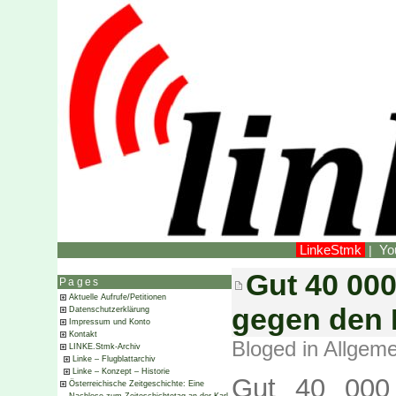
LinkeStmk
Yo
|
Gut 40 00
Pages
Aktuelle Aufrufe/Petitionen
gegen den 
Datenschutzerklärung
Impressum und Konto
Kontakt
Bloged in
Allgeme
LINKE.Stmk-Archiv
Linke – Flugblattarchiv
Linke – Konzept – Historie
Gut 40 000
Österreichische Zeitgeschichte: Eine