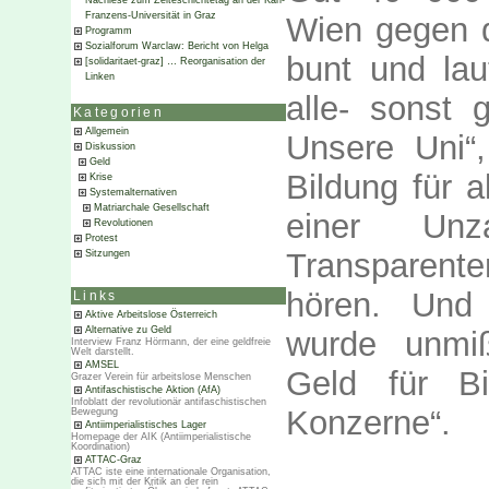
Nachlese zum Zeiteschichtetag an der Karl-
Franzens-Universität in Graz
Wien gegen d
Programm
Sozialforum Warclaw: Bericht von Helga
bunt und lau
[solidaritaet-graz] … Reorganisation der
Linken
alle- sonst 
Kategorien
Allgemein
Unsere Uni“,
Diskussion
Geld
Bildung für 
Krise
Systemalternativen
Matriarchale Gesellschaft
einer Unza
Revolutionen
Protest
Transparen
Sitzungen
hören. Und 
Links
Aktive Arbeitslose Österreich
Alternative zu Geld
wurde unmiß
Interview Franz Hörmann, der eine geldfreie
Welt darstellt.
AMSEL
Geld für B
Grazer Verein für arbeitslose Menschen
Antifaschistische Aktion (AfA)
Infoblatt der revolutionär antifaschistischen
Konzerne“.
Bewegung
Antiimperialistisches Lager
Homepage der AIK (Antiimperialistische
Koordination)
ATTAC-Graz
ATTAC iste eine internationale Organisation,
die sich mit der Kritik an der rein