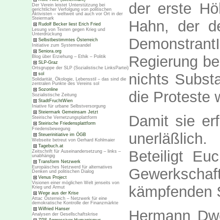
der erste Hö
Der Verein leistet Unterstützung bei
gerichtlicher Verfolgung von politischen
Aktivisten – weltweit und auch vor Ort in der
Steiermark
Hahn, der d
Rudolf Becker liest Erich Fried
Lesung von Texten gegen Krieg und
Unterdrückung
Demonstrant
Selbstbestimmtes Österreich
Initiative zum Systemwandel
Seniora.org
Regierung be
Blog über Erziehung – Ethik – Politik
SLP-Graz
Ortsgruppe der SLP (Sozialistische LinksPartei)
nichts Substa
sol
Solidarität, Ökologie, Lebensstil – das sind die
zentralen Punkte des Vereins sol
Sozonline
die Proteste 
Sozialistische Zeitung
StadtFruchtWien
Iniative für urbane Selbstversorgung
Steiermark Gemeinsam Jetzt
Damit sie er
Steirische Vernetzungsplattform
Steirische Friedensplattform
Friedensbewegung
unerläßlich.
Steuerinitiative im ÖGB
Webseite betreut von Gerhard Kohlmaier
Tagebuch.at
Beteiligt E
Zeitschrift für Auseinandersetzung – links –
unabhängig
Transform Netzwerk
Europäisches Netzwerd für alternatives
Gewerkscha
Denken und politischen Dialog
Venus Project
Visionen einer möglichen Welt jenseits von
kämpfenden S
Krieg und Armut
Wege aus der Krise
Attac Österreich – Netzwerk für eine
demokratische Kontrolle der Finanzmärkte
Wilfried Hanser
Hermann Dwo
Analysen der Gesellschaftskrise