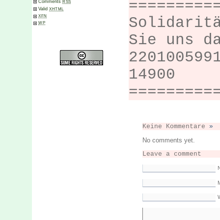
=========
Comments
RSS
Valid
XHTML
XFN
Solidarit
WP
Sie uns d
220100599
14900
=========
Keine Kommentare
»
No comments yet.
Leave a comment
M