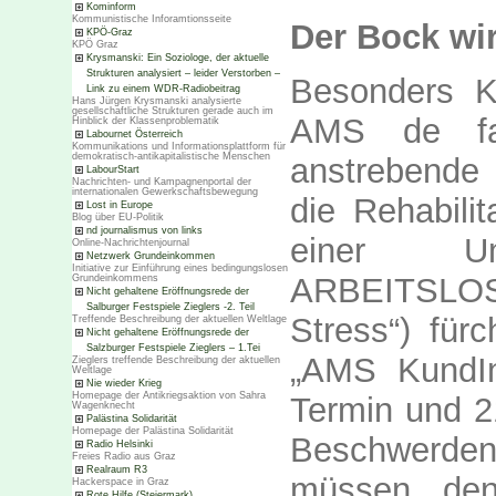
Kominform
Kommunistische Inforamtionsseite
Der Bock wi
KPÖ-Graz
KPÖ Graz
Krysmanski: Ein Soziologe, der aktuelle
Strukturen analysiert – leider Verstorben –
Besonders Kr
Link zu einem WDR-Radiobeitrag
Hans Jürgen Krysmanski analysierte
gesellschaftliche Strukturen gerade auch im
AMS de fa
Hinblick der Klassenproblematik
Labournet Österreich
Kommunikations und Informationsplattform für
demokratisch-antikapitalistische Menschen
anstrebende 
LabourStart
Nachrichten- und Kampagnenportal der
internationalen Gewerkschaftsbewegung
die Rehabilit
Lost in Europe
Blog über EU-Politik
nd journalismus von links
einer U
Online-Nachrichtenjournal
Netzwerk Grundeinkommen
Initiative zur Einführung eines bedingungslosen
ARBEITSLOS
Grundeinkommens
Nicht gehaltene Eröffnungsrede der
Salburger Festspiele Zieglers -2. Teil
Stress“) für
Treffende Beschreibung der aktuellen Weltlage
Nicht gehaltene Eröffnungsrede der
Salzburger Festspiele Zieglers – 1.Tei
„AMS KundI
Zieglers treffende Beschreibung der aktuellen
Weltlage
Nie wieder Krieg
Homepage der Antikriegsaktion von Sahra
Termin und 
Wagenknecht
Palästina Solidarität
Homepage der Palästina Solidarität
Beschwerden
Radio Helsinki
Freies Radio aus Graz
Realraum R3
müssen, den
Hackerspace in Graz
Rote Hilfe (Steiermark)