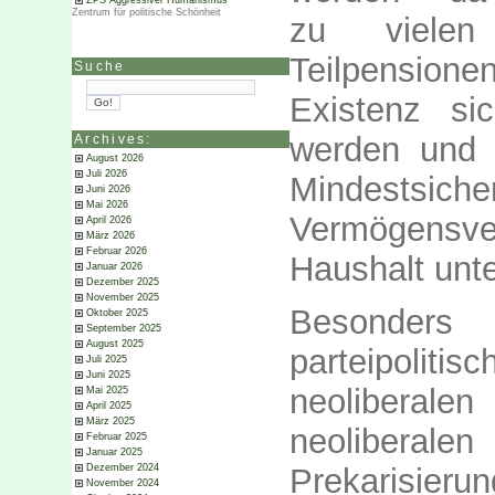
ZPS Aggressiver Humanismus
Zentrum für politische Schönheit
zu vielen
Teilpensione
Suche
Existenz sic
werden und 
Archives:
August 2026
Juli 2026
Mindestsiche
Juni 2026
Mai 2026
Vermögensv
April 2026
März 2026
Februar 2026
Haushalt unt
Januar 2026
Dezember 2025
November 2025
Besonders 
Oktober 2025
September 2025
August 2025
parteipoliti
Juli 2025
Juni 2025
neoliberale
Mai 2025
April 2025
März 2025
neoliber
Februar 2025
Januar 2025
Dezember 2024
Prekarisieru
November 2024