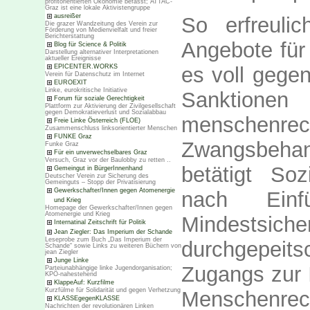
profitorientierten Ökonomie befasst; ATTAC-
Graz ist eine lokale Aktivistengruppe
ausreißer
So erfreuli
Die grazer Wandzeitung des Verein zur
Förderung von Medienvielfalt und freier
Berichterstattung
Angebote für 
Blog für Science & Politik
Darstellung alternativer Interpretationen
aktueller Ereignisse
EPICENTER.WORKS
es voll gege
Verein für Datenschutz im Internet
EUROEXIT
Linke, eurokritische Initiative
Sanktion
Forum für soziale Gerechtigkeit
Plattform zur Aktivierung der Zivilgesellschaft
gegen Demokratieverlust und Sozialabbau
menschenrech
Freie Linke Österreich (FLOE)
Zusammenschluss linksorientierter Menschen
FUNKE Graz
Zwangsbeha
Funke Graz
Für ein unverwechselbares Graz
Versuch, Graz vor der Baulobby zu retten ..
betätigt Soz
Gemeingut in BürgerInnenhand
Deutscher Verein zur Sicherung des
Gemeinguts – Stopp der Privatisierung
Gewerkschafter/Innen gegen Atomenergie
nach Einf
und Krieg
Homepage der Gewerkschafter/Innen gegen
Atomenergie und Krieg
Mindestsi
Internatinal Zeitschrift für Politik
Jean Ziegler: Das Imperium der Schande
Leseprobe zum Buch „Das Imperium der
durchgepeit
Schande“ sowie Links zu weiteren Büchern von
jean Ziegler
Junge Linke
Zugangs zur I
Parteiunabhängige linke Jugendorganisation;
KPÖ-nahestehend
KlappeAuf: Kurzfilme
Kurzfülme für Solidarität und gegen Verhetzung
Menschenrech
KLASSEgegenKLASSE
Nachrichten der revolutionären Linken