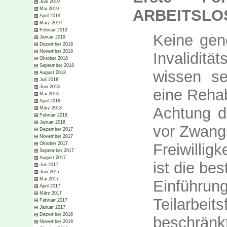
Juni 2019
Mai 2019
ARBEITSLO
April 2019
März 2019
Februar 2019
Keine gene
Januar 2019
Dezember 2018
November 2018
Invaliditä
Oktober 2018
September 2018
wissen se
August 2018
Juli 2018
Juni 2018
eine Rehabi
Mai 2018
April 2018
Achtung d
März 2018
Februar 2018
Januar 2018
vor Zwang
Dezember 2017
November 2017
Freiwillig
Oktober 2017
September 2017
August 2017
ist die be
Juli 2017
Juni 2017
Mai 2017
Einführ
April 2017
März 2017
Teilarbe
Februar 2017
Januar 2017
Dezember 2016
beschränkt
November 2016