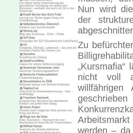
Der Verein leistet Unterstützung bei
Nun wird die
gerichtlicher Verfolgung von politischen
Aktivisten – weltweit und auch vor Ort in der
Steiermark
Rudolf Becker liest Erich Fried
der struktu
Lesung von Texten gegen Krieg und
Unterdrückung
Selbstbestimmtes Österreich
abgeschnitte
Initiative zum Systemwandel
Seniora.org
Blog über Erziehung – Ethik – Politik
SLP-Graz
Ortsgruppe der SLP (Sozialistische LinksPartei)
Zu befürchten
sol
Solidarität, Ökologie, Lebensstil – das sind die
zentralen Punkte des Vereins sol
Billigrehabil
Sozonline
Sozialistische Zeitung
StadtFruchtWien
„Kursmafia“ 
Iniative für urbane Selbstversorgung
Steiermark Gemeinsam Jetzt
Steirische Vernetzungsplattform
nicht voll 
Steirische Friedensplattform
Friedensbewegung
Steuerinitiative im ÖGB
willfährigen
Webseite betreut von Gerhard Kohlmaier
Tagebuch.at
Zeitschrift für Auseinandersetzung – links –
unabhängig
geschriebe
Transform Netzwerk
Europäisches Netzwerd für alternatives
Denken und politischen Dialog
Konkurren
Venus Project
Visionen einer möglichen Welt jenseits von
Krieg und Armut
Arbeitsmarkt 
Wege aus der Krise
Attac Österreich – Netzwerk für eine
demokratische Kontrolle der Finanzmärkte
Wilfried Hanser
werden – da 
Analysen der Gesellschaftskrise