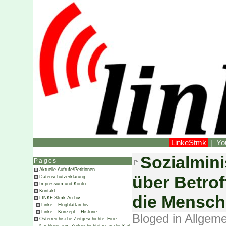
LinkeStmk
Yo
|
Sozialmini
Pages
Aktuelle Aufrufe/Petitionen
über Betrof
Datenschutzerklärung
Impressum und Konto
Kontakt
die Mensch
LINKE.Stmk-Archiv
Linke – Flugblattarchiv
Linke – Konzept – Historie
Bloged in
Allgeme
Österreichische Zeitgeschichte: Eine