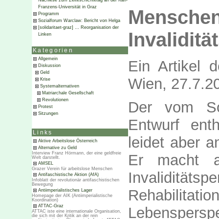
Nachlese zum Zeiteschichtetag an der Karl-
Franzens-Universität in Graz
Menschen
Programm
Sozialforum Warclaw: Bericht von Helga
[solidaritaet-graz] … Reorganisation der
Invalidit
Linken
Kategorien
Allgemein
Ein Artikel d
Diskussion
Geld
Wien, 27.7.2
Krise
Systemalternativen
Matriarchale Gesellschaft
Revolutionen
Der vom Soz
Protest
Sitzungen
Entwurf ent
Links
leidet aber 
Aktive Arbeitslose Österreich
Alternative zu Geld
Interview Franz Hörmann, der eine geldfreie
Er macht a
Welt darstellt.
AMSEL
Grazer Verein für arbeitslose Menschen
Invaliditä
Antifaschistische Aktion (AfA)
Infoblatt der revolutionär antifaschistischen
Bewegung
Rehabilitat
Antiimperialistisches Lager
Homepage der AIK (Antiimperialistische
Koordination)
ATTAC-Graz
Lebensperspe
ATTAC iste eine internationale Organisation,
die sich mit der Kritik an der rein