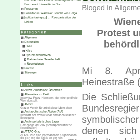
Nachlese zum Zeiteschichtetag an der Karl-
Franzens-Universität in Graz
Bloged in
Allgeme
Programm
Sozialforum Warclaw: Bericht von Helga
[solidaritaet-graz] … Reorganisation der
Wiene
Linken
Protest u
Kategorien
Allgemein
behörd
Diskussion
Geld
Krise
Systemalternativen
Matriarchale Gesellschaft
Revolutionen
Mi 8. Apri
Protest
Sitzungen
Heinestraße (
Links
Aktive Arbeitslose Österreich
Die Schließu
Alternative zu Geld
Interview Franz Hörmann, der eine geldfreie
Welt darstellt.
AMSEL
Bundesreg
Grazer Verein für arbeitslose Menschen
Antifaschistische Aktion (AfA)
Infoblatt der revolutionär antifaschistischen
symbolisch
Bewegung
Antiimperialistisches Lager
Homepage der AIK (Antiimperialistische
denen sich
Koordination)
ATTAC-Graz
ATTAC iste eine internationale Organisation,
die sich mit der Kritik an der rein