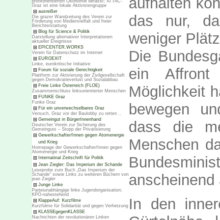
aufhalten kö
profitorientierten Ökonomie befasst; ATTAC-
Graz ist eine lokale Aktivistengruppe
ausreißer
das nur, d
Die grazer Wandzeitung des Verein zur
Förderung von Medienvielfalt und freier
Berichterstattung
Blog für Science & Politik
weniger Plät
Darstellung alternativer Interpretationen
aktueller Ereignisse
EPICENTER.WORKS
Die Bundesgä
Verein für Datenschutz im Internet
EUROEXIT
Linke, eurokritische Initiative
ein Affron
Forum für soziale Gerechtigkeit
Plattform zur Aktivierung der Zivilgesellschaft
gegen Demokratieverlust und Sozialabbau
Freie Linke Österreich (FLOE)
Möglichkeit 
Zusammenschluss linksorientierter Menschen
FUNKE Graz
Funke Graz
bewegen un
Für ein unverwechselbares Graz
Versuch, Graz vor der Baulobby zu retten ..
Gemeingut in BürgerInnenhand
dass die me
Deutscher Verein zur Sicherung des
Gemeinguts – Stopp der Privatisierung
Gewerkschafter/Innen gegen Atomenergie
Menschen daz
und Krieg
Homepage der Gewerkschafter/Innen gegen
Atomenergie und Krieg
Bundesmin
Internatinal Zeitschrift für Politik
Jean Ziegler: Das Imperium der Schande
Leseprobe zum Buch „Das Imperium der
anscheinend 
Schande“ sowie Links zu weiteren Büchern von
jean Ziegler
Junge Linke
Parteiunabhängige linke Jugendorganisation;
KPÖ-nahestehend
In den inne
KlappeAuf: Kurzfilme
Kurzfülme für Solidarität und gegen Verhetzung
KLASSEgegenKLASSE
Nachrichten der revolutionären Linken