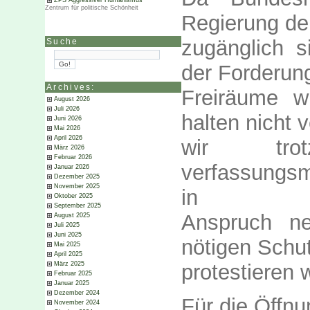
ZPS Aggressiver Humanismus
Zentrum für politische Schönheit
Regierung de
zugänglich s
Suche
der Forderung
Archives:
Freiräume w
August 2026
Juli 2026
halten nicht 
Juni 2026
Mai 2026
April 2026
wir tro
März 2026
Februar 2026
verfassungsm
Januar 2026
Dezember 2025
November 2025
in
Oktober 2025
September 2025
Anspruch ne
August 2025
Juli 2025
Juni 2025
nötigen Sch
Mai 2025
April 2025
protestieren w
März 2025
Februar 2025
Januar 2025
Dezember 2024
Für die Öffnu
November 2024