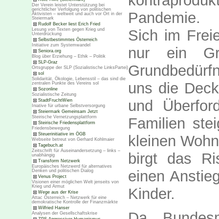
kontraprodu
Der Verein leistet Unterstützung bei
gerichtlicher Verfolgung von politischen
Pandemie.
Aktivisten – weltweit und auch vor Ort in der
Steiermark
Rudolf Becker liest Erich Fried
Sich im Frei
Lesung von Texten gegen Krieg und
Unterdrückung
Selbstbestimmtes Österreich
Initiative zum Systemwandel
nur ein Gr
Seniora.org
Blog über Erziehung – Ethik – Politik
SLP-Graz
Grundbedürfn
Ortsgruppe der SLP (Sozialistische LinksPartei)
sol
Solidarität, Ökologie, Lebensstil – das sind die
uns die Deck
zentralen Punkte des Vereins sol
Sozonline
Sozialistische Zeitung
und Überfor
StadtFruchtWien
Iniative für urbane Selbstversorgung
Steiermark Gemeinsam Jetzt
Steirische Vernetzungsplattform
Familien ste
Steirische Friedensplattform
Friedensbewegung
Steuerinitiative im ÖGB
kleinen Wohn
Webseite betreut von Gerhard Kohlmaier
Tagebuch.at
Zeitschrift für Auseinandersetzung – links –
birgt das Ri
unabhängig
Transform Netzwerk
Europäisches Netzwerd für alternatives
einen Anstie
Denken und politischen Dialog
Venus Project
Visionen einer möglichen Welt jenseits von
Krieg und Armut
Kinder.
Wege aus der Krise
Attac Österreich – Netzwerk für eine
demokratische Kontrolle der Finanzmärkte
Wilfried Hanser
Da Bundesm
Analysen der Gesellschaftskrise