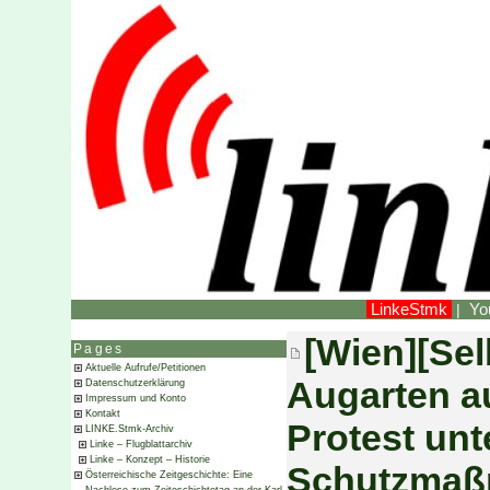
LinkeStmk
Yo
|
[Wien][Sel
Pages
Aktuelle Aufrufe/Petitionen
Augarten au
Datenschutzerklärung
Impressum und Konto
Kontakt
Protest unt
LINKE.Stmk-Archiv
Linke – Flugblattarchiv
Linke – Konzept – Historie
Schutzma
Österreichische Zeitgeschichte: Eine