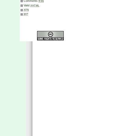
Comments
RSS
Valid
XHTML
XFN
WP