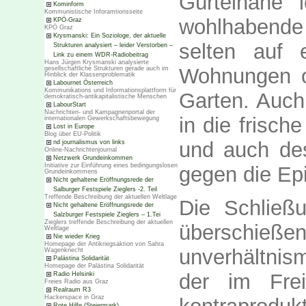
Gürtelnähe 
Kominform
Kommunistische Inforamtionsseite
wohlhabend
KPÖ-Graz
KPÖ Graz
Krysmanski: Ein Soziologe, der aktuelle
selten auf
Strukturen analysiert – leider Verstorben –
Link zu einem WDR-Radiobeitrag
Hans Jürgen Krysmanski analysierte
Wohnungen o
gesellschaftliche Strukturen gerade auch im
Hinblick der Klassenproblematik
Labournet Österreich
Kommunikations und Informationsplattform für
Garten. Auch
demokratisch-antikapitalistische Menschen
LabourStart
Nachrichten- und Kampagnenportal der
in die frisch
internationalen Gewerkschaftsbewegung
Lost in Europe
Blog über EU-Politik
und auch des
nd journalismus von links
Online-Nachrichtenjournal
Netzwerk Grundeinkommen
Initiative zur Einführung eines bedingungslosen
gegen die Ep
Grundeinkommens
Nicht gehaltene Eröffnungsrede der
Salburger Festspiele Zieglers -2. Teil
Treffende Beschreibung der aktuellen Weltlage
Die Schließ
Nicht gehaltene Eröffnungsrede der
Salzburger Festspiele Zieglers – 1.Tei
Zieglers treffende Beschreibung der aktuellen
überschieß
Weltlage
Nie wieder Krieg
Homepage der Antikriegsaktion von Sahra
unverhältnis
Wagenknecht
Palästina Solidarität
Homepage der Palästina Solidarität
der im Fre
Radio Helsinki
Freies Radio aus Graz
Realraum R3
Hackerspace in Graz
Rote Hilfe (Steiermark)