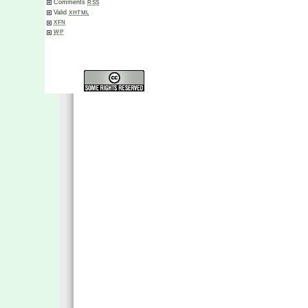
Comments
RSS
Valid
XHTML
XFN
WP