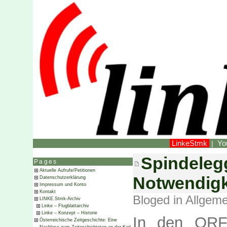
LinkeStmk
Yo
|
Spindelegg
Pages
Aktuelle Aufrufe/Petitionen
Notwendigke
Datenschutzerklärung
Impressum und Konto
Kontakt
Bloged in
Allgeme
LINKE.Stmk-Archiv
Linke – Flugblattarchiv
Linke – Konzept – Historie
In den ORF
Österreichische Zeitgeschichte: Eine