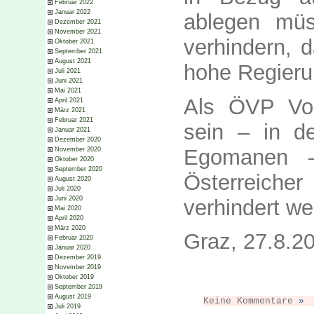
Februar 2022
Januar 2022
ablegen mü
Dezember 2021
November 2021
verhindern, d
Oktober 2021
September 2021
August 2021
hohe Regieru
Juli 2021
Juni 2021
Mai 2021
Als ÖVP Vor
April 2021
März 2021
Februar 2021
sein – in d
Januar 2021
Dezember 2020
Egomanen –
November 2020
Oktober 2020
September 2020
Österreiche
August 2020
Juli 2020
Juni 2020
verhindert we
Mai 2020
April 2020
März 2020
Graz, 27.8.2
Februar 2020
Januar 2020
Dezember 2019
November 2019
Oktober 2019
September 2019
August 2019
Keine Kommentare
»
Juli 2019