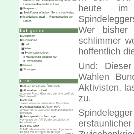
Nachlese zum Zeiteschichtetag an der Karl-
Franzens-Universität in Graz
heute im
Programm
Sozialforum Warclaw: Bericht von Helga
Spindelegger
[solidaritaet-graz] … Reorganisation der
Linken
Wer bisher 
Kategorien
Allgemein
schlimmer we
Diskussion
Geld
hoffentlich d
Krise
Systemalternativen
Matriarchale Gesellschaft
Revolutionen
Und: Dieser
Protest
Sitzungen
Wahlen Bund
Links
Aktivisten, l
Aktive Arbeitslose Österreich
Alternative zu Geld
Interview Franz Hörmann, der eine geldfreie
zu.
Welt darstellt.
AMSEL
Grazer Verein für arbeitslose Menschen
Antifaschistische Aktion (AfA)
Spindelegge
Infoblatt der revolutionär antifaschistischen
Bewegung
Antiimperialistisches Lager
Homepage der AIK (Antiimperialistische
erstaunlicher
Koordination)
ATTAC-Graz
ATTAC iste eine internationale Organisation,
die sich mit der Kritik an der rein