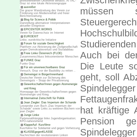
Zwischenkrie
profitorientierten Ökonomie befasst; ATTAC-
Graz ist eine lokale Aktivistengruppe
ausreißer
müssen s
Die grazer Wandzeitung des Verein zur
Förderung von Medienvielfalt und freier
Berichterstattung
Steuergerec
Blog für Science & Politik
Darstellung alternativer Interpretationen
aktueller Ereignisse
EPICENTER.WORKS
Hochschulbi
Verein für Datenschutz im Internet
EUROEXIT
Linke, eurokritische Initiative
Studierenden
Forum für soziale Gerechtigkeit
Plattform zur Aktivierung der Zivilgesellschaft
gegen Demokratieverlust und Sozialabbau
Auch bei den
Freie Linke Österreich (FLOE)
Zusammenschluss linksorientierter Menschen
FUNKE Graz
Die Leute so
Funke Graz
Für ein unverwechselbares Graz
Versuch, Graz vor der Baulobby zu retten ..
geht, soll Ab
Gemeingut in BürgerInnenhand
Deutscher Verein zur Sicherung des
Gemeinguts – Stopp der Privatisierung
Gewerkschafter/Innen gegen Atomenergie
Spindele
und Krieg
Homepage der Gewerkschafter/Innen gegen
Atomenergie und Krieg
Fettaugenfra
Internatinal Zeitschrift für Politik
Jean Ziegler: Das Imperium der Schande
Leseprobe zum Buch „Das Imperium der
hat kräftige 
Schande“ sowie Links zu weiteren Büchern von
jean Ziegler
Junge Linke
Pension ge
Parteiunabhängige linke Jugendorganisation;
KPÖ-nahestehend
KlappeAuf: Kurzfilme
Kurzfülme für Solidarität und gegen Verhetzung
Spindelegg
KLASSEgegenKLASSE
Nachrichten der revolutionären Linken