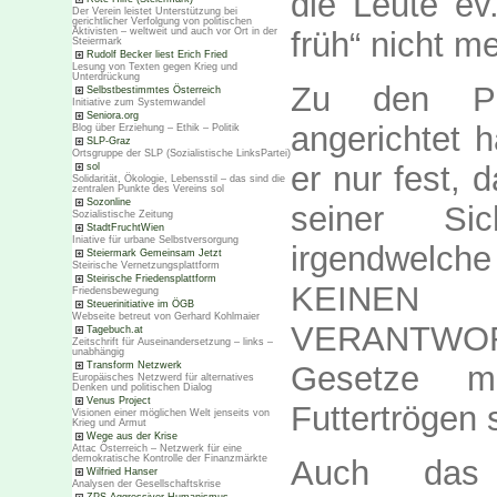
die Leute ev
Der Verein leistet Unterstützung bei
gerichtlicher Verfolgung von politischen
Aktivisten – weltweit und auch vor Ort in der
früh“ nicht m
Steiermark
Rudolf Becker liest Erich Fried
Lesung von Texten gegen Krieg und
Unterdrückung
Zu den Pol
Selbstbestimmtes Österreich
Initiative zum Systemwandel
Seniora.org
angerichtet h
Blog über Erziehung – Ethik – Politik
SLP-Graz
Ortsgruppe der SLP (Sozialistische LinksPartei)
er nur fest, 
sol
Solidarität, Ökologie, Lebensstil – das sind die
zentralen Punkte des Vereins sol
Sozonline
seiner Si
Sozialistische Zeitung
StadtFruchtWien
Iniative für urbane Selbstversorgung
irgendwelche
Steiermark Gemeinsam Jetzt
Steirische Vernetzungsplattform
Steirische Friedensplattform
KEINEN 
Friedensbewegung
Steuerinitiative im ÖGB
Webseite betreut von Gerhard Kohlmaier
VERANTWORTL
Tagebuch.at
Zeitschrift für Auseinandersetzung – links –
unabhängig
Transform Netzwerk
Gesetze m
Europäisches Netzwerd für alternatives
Denken und politischen Dialog
Venus Project
Futtertrögen s
Visionen einer möglichen Welt jenseits von
Krieg und Armut
Wege aus der Krise
Attac Österreich – Netzwerk für eine
demokratische Kontrolle der Finanzmärkte
Auch das 
Wilfried Hanser
Analysen der Gesellschaftskrise