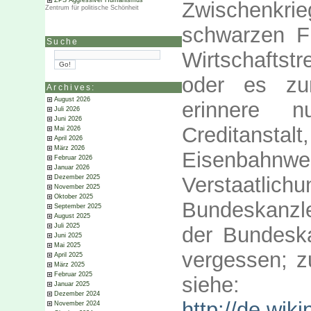
ZPS Aggressiver Humanismus
Zwischenkrie
Zentrum für politische Schönheit
schwarzen Fra
Suche
Wirtschaftstr
oder es zu
Archives:
August 2026
erinnere n
Juli 2026
Juni 2026
Creditanst
Mai 2026
April 2026
März 2026
Eisenba
Februar 2026
Januar 2026
Verstaatlichu
Dezember 2025
November 2025
Oktober 2025
Bundeskanzl
September 2025
August 2025
Juli 2025
der Bundeska
Juni 2025
Mai 2025
vergessen; z
April 2025
März 2025
Februar 2025
siehe:
Januar 2025
Dezember 2024
http://de.wik
November 2024