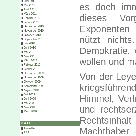
Juni 2011
es doch im
Mai 2011
April 2011
März 2011
dieses Vo
Februar 2011
Januar 2011
Exponenten 
Dezember 2010
November 2010
Oktober 2010
nützt nicht
September 2010
Juli 2010
Demokratie,
Juni 2010
Mai 2010
April 2010
wollen und ma
März 2010
Februar 2010
Januar 2010
Von der Leye
Dezember 2009
November 2009
Oktober 2009
kriegsführ
September 2009
August 2009
Juli 2009
Himmel; Vert
Juni 2009
Mai 2009
und rechtse
April 2009
März 2009
Rechtsinhalt
Meta:
Machthaber 
Anmelden
RSS