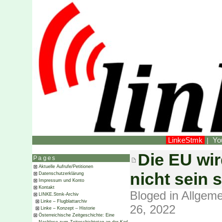
LinkeStmk
Yo
|
Die EU wi
Pages
Aktuelle Aufrufe/Petitionen
nicht sein s
Datenschutzerklärung
Impressum und Konto
Kontakt
Bloged in
Allgeme
LINKE.Stmk-Archiv
Linke – Flugblattarchiv
26, 2022
Linke – Konzept – Historie
Österreichische Zeitgeschichte: Eine