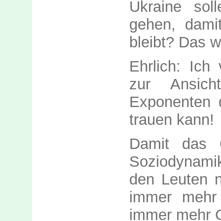
Ukraine sol
gehen, dami
bleibt? Das w
Ehrlich: Ich
zur Ansic
Exponenten d
trauen kann!
Damit das 
Soziodynami
den Leuten n
immer mehr 
immer mehr G