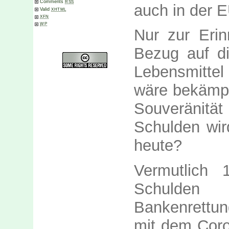
Comments
RSS
auch in der E
Valid
XHTML
XFN
WP
Nur zur Eri
Bezug auf di
Lebensmittel
wäre bekämpft
Souveränitä
Schulden wir
heute?
Vermutlich
Schulden
Bankenrettun
mit dem Coro