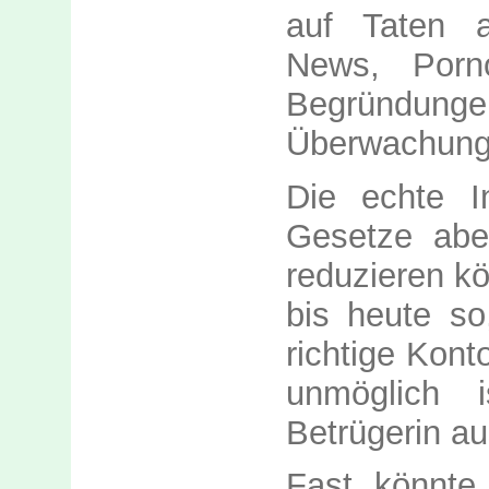
auf Taten a
News, Porn
Begründung
Überwachung
Die echte In
Gesetze abe
reduzieren kö
bis heute s
richtige Kont
unmöglich 
Betrügerin a
Fast könnte