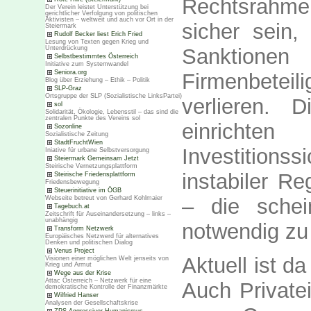
Rechtsrahme
Der Verein leistet Unterstützung bei
gerichtlicher Verfolgung von politischen
Aktivisten – weltweit und auch vor Ort in der
sicher sein,
Steiermark
Rudolf Becker liest Erich Fried
Lesung von Texten gegen Krieg und
Unterdrückung
Sanktione
Selbstbestimmtes Österreich
Initiative zum Systemwandel
Seniora.org
Firmenbeteil
Blog über Erziehung – Ethik – Politik
SLP-Graz
Ortsgruppe der SLP (Sozialistische LinksPartei)
verlieren. 
sol
Solidarität, Ökologie, Lebensstil – das sind die
zentralen Punkte des Vereins sol
einrichte
Sozonline
Sozialistische Zeitung
StadtFruchtWien
Investition
Iniative für urbane Selbstversorgung
Steiermark Gemeinsam Jetzt
Steirische Vernetzungsplattform
instabiler R
Steirische Friedensplattform
Friedensbewegung
Steuerinitiative im ÖGB
Webseite betreut von Gerhard Kohlmaier
– die sche
Tagebuch.at
Zeitschrift für Auseinandersetzung – links –
unabhängig
notwendig zu
Transform Netzwerk
Europäisches Netzwerd für alternatives
Denken und politischen Dialog
Venus Project
Aktuell ist d
Visionen einer möglichen Welt jenseits von
Krieg und Armut
Wege aus der Krise
Attac Österreich – Netzwerk für eine
Auch Private
demokratische Kontrolle der Finanzmärkte
Wilfried Hanser
Analysen der Gesellschaftskrise