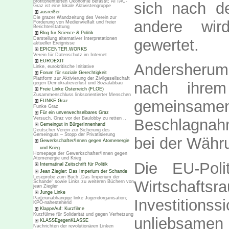
profitorientierten Ökonomie befasst; ATTAC-
sich nach d
Graz ist eine lokale Aktivistengruppe
ausreißer
Die grazer Wandzeitung des Verein zur
andere wir
Förderung von Medienvielfalt und freier
Berichterstattung
Blog für Science & Politik
Darstellung alternativer Interpretationen
gewertet.
aktueller Ereignisse
EPICENTER.WORKS
Verein für Datenschutz im Internet
EUROEXIT
Andersherum
Linke, eurokritische Initiative
Forum für soziale Gerechtigkeit
Plattform zur Aktivierung der Zivilgesellschaft
nach ihre
gegen Demokratieverlust und Sozialabbau
Freie Linke Österreich (FLOE)
Zusammenschluss linksorientierter Menschen
gemeinsame
FUNKE Graz
Funke Graz
Für ein unverwechselbares Graz
Versuch, Graz vor der Baulobby zu retten ..
Beschlagnah
Gemeingut in BürgerInnenhand
Deutscher Verein zur Sicherung des
Gemeinguts – Stopp der Privatisierung
bei der Währu
Gewerkschafter/Innen gegen Atomenergie
und Krieg
Homepage der Gewerkschafter/Innen gegen
Atomenergie und Krieg
Die EU-Poli
Internatinal Zeitschrift für Politik
Jean Ziegler: Das Imperium der Schande
Leseprobe zum Buch „Das Imperium der
Wirtschaft
Schande“ sowie Links zu weiteren Büchern von
jean Ziegler
Junge Linke
Parteiunabhängige linke Jugendorganisation;
Investitions
KPÖ-nahestehend
KlappeAuf: Kurzfilme
Kurzfülme für Solidarität und gegen Verhetzung
unliebsamen 
KLASSEgegenKLASSE
Nachrichten der revolutionären Linken