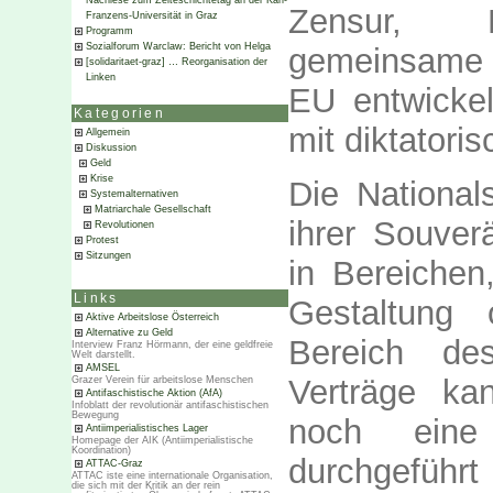
Nachlese zum Zeiteschichtetag an der Karl-
Zensur, En
Franzens-Universität in Graz
Programm
Sozialforum Warclaw: Bericht von Helga
gemeinsame 
[solidaritaet-graz] … Reorganisation der
Linken
EU entwickel
Kategorien
mit diktatori
Allgemein
Diskussion
Geld
Krise
Die Nationa
Systemalternativen
Matriarchale Gesellschaft
ihrer Souver
Revolutionen
Protest
Sitzungen
in Bereichen,
Links
Gestaltung
Aktive Arbeitslose Österreich
Alternative zu Geld
Bereich de
Interview Franz Hörmann, der eine geldfreie
Welt darstellt.
AMSEL
Verträge ka
Grazer Verein für arbeitslose Menschen
Antifaschistische Aktion (AfA)
Infoblatt der revolutionär antifaschistischen
Bewegung
noch eine 
Antiimperialistisches Lager
Homepage der AIK (Antiimperialistische
Koordination)
durchgeführt
ATTAC-Graz
ATTAC iste eine internationale Organisation,
die sich mit der Kritik an der rein