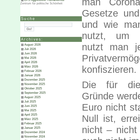
man Corona 
ZPS Aggressiver Humanismus
Zentrum für politische Schönheit
Gesetze und
Suche
und wie man
nutzt, um I
Archives:
nutzt man j
August 2026
Juli 2026
Juni 2026
Privatverm
Mai 2026
April 2026
konfiszieren.
März 2026
Februar 2026
Januar 2026
Dezember 2025
Die für di
November 2025
Oktober 2025
Gründe werden
September 2025
August 2025
Juli 2025
Euro nicht sta
Juni 2025
Mai 2025
Null ist, err
April 2025
März 2025
Februar 2025
nicht – nicht
Januar 2025
Dezember 2024
November 2024