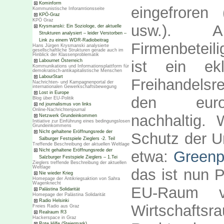
Kominform
eingefroren 
Kommunistische Inforamtionsseite
KPÖ-Graz
KPÖ Graz
usw.). A
Krysmanski: Ein Soziologe, der aktuelle
Strukturen analysiert – leider Verstorben –
Link zu einem WDR-Radiobeitrag
Firmenbeteil
Hans Jürgen Krysmanski analysierte
gesellschaftliche Strukturen gerade auch im
Hinblick der Klassenproblematik
Labournet Österreich
ist ein ek
Kommunikations und Informationsplattform für
demokratisch-antikapitalistische Menschen
LabourStart
Freihandels
Nachrichten- und Kampagnenportal der
internationalen Gewerkschaftsbewegung
Lost in Europe
den europä
Blog über EU-Politik
nd journalismus von links
Online-Nachrichtenjournal
nachhaltig
Netzwerk Grundeinkommen
Initiative zur Einführung eines bedingungslosen
Grundeinkommens
Nicht gehaltene Eröffnungsrede der
Schutz der U
Salburger Festspiele Zieglers -2. Teil
Treffende Beschreibung der aktuellen Weltlage
Nicht gehaltene Eröffnungsrede der
etwa:
Greenp
Salzburger Festspiele Zieglers – 1.Tei
Zieglers treffende Beschreibung der aktuellen
Weltlage
das ist nun P
Nie wieder Krieg
Homepage der Antikriegsaktion von Sahra
Wagenknecht
EU-Raum v
Palästina Solidarität
Homepage der Palästina Solidarität
Radio Helsinki
Wirtschaf
Freies Radio aus Graz
Realraum R3
Hackerspace in Graz
Rote Hilfe (Steiermark)