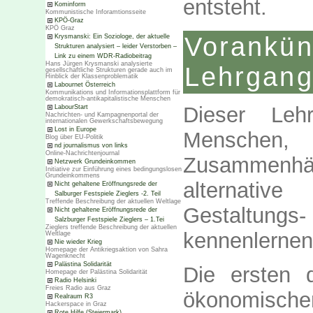
entsteht.
Kominform
Kommunistische Inforamtionsseite
KPÖ-Graz
KPÖ Graz
Voran
Krysmanski: Ein Soziologe, der aktuelle
Strukturen analysiert – leider Verstorben –
Link zu einem WDR-Radiobeitrag
Hans Jürgen Krysmanski analysierte
Lehrgang
gesellschaftliche Strukturen gerade auch im
Hinblick der Klassenproblematik
Labournet Österreich
Kommunikations und Informationsplattform für
demokratisch-antikapitalistische Menschen
Dieser Leh
LabourStart
Nachrichten- und Kampagnenportal der
internationalen Gewerkschaftsbewegung
Lost in Europe
Menschen, 
Blog über EU-Politik
nd journalismus von links
Online-Nachrichtenjournal
Zusammenhä
Netzwerk Grundeinkommen
Initiative zur Einführung eines bedingungslosen
Grundeinkommens
alternativ
Nicht gehaltene Eröffnungsrede der
Salburger Festspiele Zieglers -2. Teil
Treffende Beschreibung der aktuellen Weltlage
Gestaltungs
Nicht gehaltene Eröffnungsrede der
Salzburger Festspiele Zieglers – 1.Tei
Zieglers treffende Beschreibung der aktuellen
kennenlernen
Weltlage
Nie wieder Krieg
Homepage der Antikriegsaktion von Sahra
Wagenknecht
Palästina Solidarität
Die ersten 
Homepage der Palästina Solidarität
Radio Helsinki
Freies Radio aus Graz
ökonomisch
Realraum R3
Hackerspace in Graz
Rote Hilfe (Steiermark)