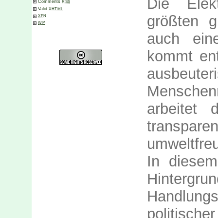
Die Elekt
Comments
RSS
Valid
XHTML
größten g
XFN
WP
auch eine
kommt ent
ausbeuter
Menschen
arbeitet
transp
umweltfreu
In diese
Hinterg
Handlungs
politische