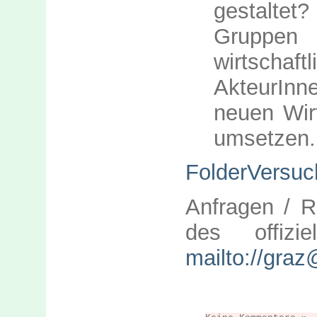
gestaltet
Gruppen
wirtscha
AkteurInne
neuen Wir
umsetzen.
FolderVersu
Anfragen / R
des offizie
mailto://graz