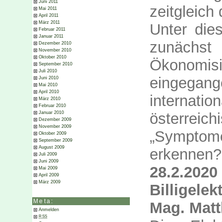
Juni 2011
zeitgleich
Mai 2011
April 2011
März 2011
Unter die
Februar 2011
Januar 2011
zunächs
Dezember 2010
November 2010
Oktober 2010
Ökonomis
September 2010
Juli 2010
eingega
Juni 2010
Mai 2010
April 2010
internation
März 2010
Februar 2010
österre
Januar 2010
Dezember 2009
November 2009
„Symptome
Oktober 2009
September 2009
August 2009
erkennen?
Juli 2009
Juni 2009
28.2.2020
Mai 2009
April 2009
März 2009
Billigelek
Meta:
Mag. Matt
Anmelden
RSS