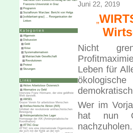
Nachlese zum Zeiteschichtetag an der Karl-
Juni 22, 2019
Franzens-Universität in Graz
Programm
Sozialforum Warclaw: Bericht von Helga
WIRTS
„
[solidaritaet-graz] … Reorganisation der
Linken
Wirt
Kategorien
Allgemein
Diskussion
Geld
Nicht gre
Krise
Systemalternativen
Profitmaxim
Matriarchale Gesellschaft
Revolutionen
Protest
Leben für All
Sitzungen
ökologis
Links
Aktive Arbeitslose Österreich
demokratisch
Alternative zu Geld
Interview Franz Hörmann, der eine geldfreie
Welt darstellt.
AMSEL
Wer im Vorja
Grazer Verein für arbeitslose Menschen
Antifaschistische Aktion (AfA)
Infoblatt der revolutionär antifaschistischen
Bewegung
hat nun G
Antiimperialistisches Lager
Homepage der AIK (Antiimperialistische
Koordination)
nachzuhole
ATTAC-Graz
ATTAC iste eine internationale Organisation,
die sich mit der Kritik an der rein