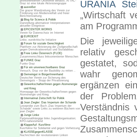
URANIA Stei
profitorientierten Ökonomie befasst; ATTAC-
Graz ist eine lokale Aktivistengruppe
ausreißer
Die grazer Wandzeitung des Verein zur
„Wirtschaft v
Förderung von Medienvielfalt und freier
Berichterstattung
Blog für Science & Politik
am Program
Darstellung alternativer Interpretationen
aktueller Ereignisse
EPICENTER.WORKS
Verein für Datenschutz im Internet
EUROEXIT
Die jeweili
Linke, eurokritische Initiative
Forum für soziale Gerechtigkeit
Plattform zur Aktivierung der Zivilgesellschaft
relativ ges
gegen Demokratieverlust und Sozialabbau
Freie Linke Österreich (FLOE)
Zusammenschluss linksorientierter Menschen
gestatet, so
FUNKE Graz
Funke Graz
Für ein unverwechselbares Graz
wahr geno
Versuch, Graz vor der Baulobby zu retten ..
Gemeingut in BürgerInnenhand
Deutscher Verein zur Sicherung des
Gemeinguts – Stopp der Privatisierung
ergänzen ein
Gewerkschafter/Innen gegen Atomenergie
und Krieg
Homepage der Gewerkschafter/Innen gegen
der Problem
Atomenergie und Krieg
Internatinal Zeitschrift für Politik
Jean Ziegler: Das Imperium der Schande
Verständnis 
Leseprobe zum Buch „Das Imperium der
Schande“ sowie Links zu weiteren Büchern von
jean Ziegler
Gestaltungsmö
Junge Linke
Parteiunabhängige linke Jugendorganisation;
KPÖ-nahestehend
KlappeAuf: Kurzfilme
Zusammensch
Kurzfülme für Solidarität und gegen Verhetzung
KLASSEgegenKLASSE
Nachrichten der revolutionären Linken