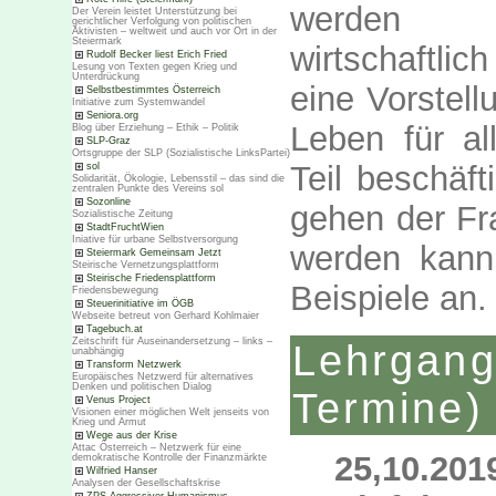
werden e
Der Verein leistet Unterstützung bei
gerichtlicher Verfolgung von politischen
Aktivisten – weltweit und auch vor Ort in der
Steiermark
wirtschaftli
Rudolf Becker liest Erich Fried
Lesung von Texten gegen Krieg und
Unterdrückung
eine Vorstell
Selbstbestimmtes Österreich
Initiative zum Systemwandel
Seniora.org
Leben für al
Blog über Erziehung – Ethik – Politik
SLP-Graz
Ortsgruppe der SLP (Sozialistische LinksPartei)
Teil beschäft
sol
Solidarität, Ökologie, Lebensstil – das sind die
zentralen Punkte des Vereins sol
Sozonline
gehen der Fr
Sozialistische Zeitung
StadtFruchtWien
Iniative für urbane Selbstversorgung
werden kann
Steiermark Gemeinsam Jetzt
Steirische Vernetzungsplattform
Steirische Friedensplattform
Beispiele an.
Friedensbewegung
Steuerinitiative im ÖGB
Webseite betreut von Gerhard Kohlmaier
Tagebuch.at
Zeitschrift für Auseinandersetzung – links –
Lehrga
unabhängig
Transform Netzwerk
Europäisches Netzwerd für alternatives
Denken und politischen Dialog
Termine)
Venus Project
Visionen einer möglichen Welt jenseits von
Krieg und Armut
Wege aus der Krise
Attac Österreich – Netzwerk für eine
25,10.20
demokratische Kontrolle der Finanzmärkte
Wilfried Hanser
Analysen der Gesellschaftskrise