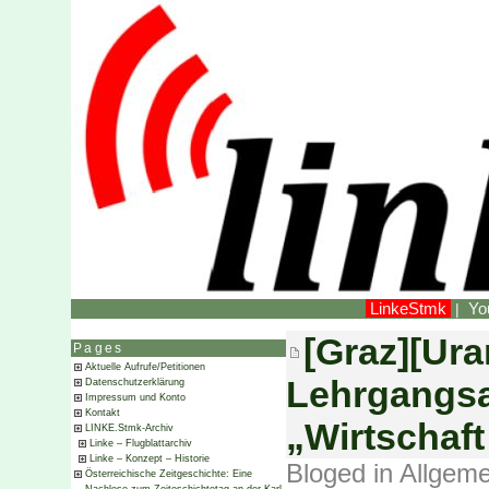
LinkeStmk
Yo
|
[Graz][Ura
Pages
Aktuelle Aufrufe/Petitionen
Lehrgangsa
Datenschutzerklärung
Impressum und Konto
Kontakt
„Wirtschaft
LINKE.Stmk-Archiv
Linke – Flugblattarchiv
Linke – Konzept – Historie
Bloged in
Allgeme
Österreichische Zeitgeschichte: Eine