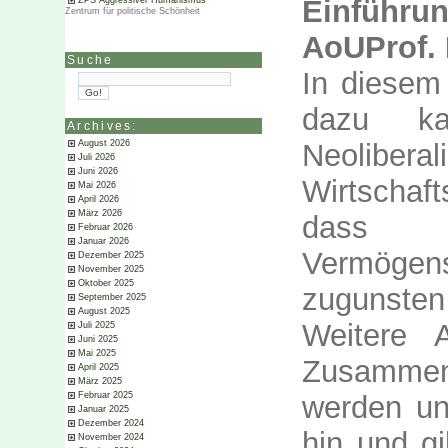
Einführu
ZPS Aggressiver Humanismus
Zentrum für politische Schönheit
AoUProf. 
Suche
In diesem
dazu k
Archives:
Neolib
August 2026
Juli 2026
Juni 2026
Wirtschaf
Mai 2026
April 2026
März 2026
dass 
Februar 2026
Januar 2026
Vermöge
Dezember 2025
November 2025
Oktober 2025
zugunsten
September 2025
August 2025
Weitere 
Juli 2025
Juni 2025
Mai 2025
Zusamme
April 2025
März 2025
werden un
Februar 2025
Januar 2025
Dezember 2024
hin und g
November 2024