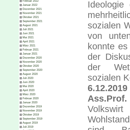
Ideologie
Februar 2022
Januar 2022
Dezember 2021
mehrheitli
November 2021
Oktober 2021
September 2021
sozialen W
August 2021
Juli 2021
von unte
Juni 2021
Mai 2021
April 2021
konnte es
März 2021
Februar 2021
der Disku
Januar 2021
Dezember 2020
November 2020
der Wett
Oktober 2020
September 2020
sozialen 
August 2020
Juli 2020
Juni 2020
6.12.2019
Mai 2020
April 2020
März 2020
Ass.Pro
Februar 2020
Januar 2020
Volkswirt
Dezember 2019
November 2019
Oktober 2019
Wohlstand 
September 2019
August 2019
sind B
Juli 2019