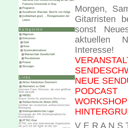
Nachlese zum Zeiteschichtetag an der Karl-
Franzens-Universität in Graz
Morgen, Sam
Programm
Sozialforum Warclaw: Bericht von Helga
Gitarristen
[solidaritaet-graz] … Reorganisation der
Linken
sonst Neue
Kategorien
Allgemein
aktuellen 
Diskussion
Geld
Interesse!
Krise
Systemalternativen
Matriarchale Gesellschaft
VERANSTAL
Revolutionen
Protest
Sitzungen
SENDESCH
NEUE SEN
Links
Aktive Arbeitslose Österreich
Alternative zu Geld
PODCAST
Interview Franz Hörmann, der eine geldfreie
Welt darstellt.
AMSEL
WORKSHOP
Grazer Verein für arbeitslose Menschen
Antifaschistische Aktion (AfA)
Infoblatt der revolutionär antifaschistischen
Bewegung
HINTERGRU
Antiimperialistisches Lager
Homepage der AIK (Antiimperialistische
Koordination)
ATTAC-Graz
V E R A N S 
ATTAC iste eine internationale Organisation,
die sich mit der Kritik an der rein