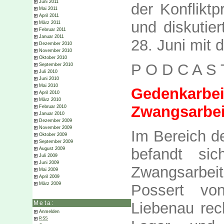
Juni 2011
der Konfliktp
Mai 2011
April 2011
und diskutier
März 2011
Februar 2011
Januar 2011
28. Juni mit
Dezember 2010
November 2010
Oktober 2010
P O D C A S 
September 2010
Juli 2010
Juni 2010
Mai 2010
Gede
April 2010
März 2010
Zwangsarbei
Februar 2010
Januar 2010
Dezember 2009
November 2009
Im Bereich d
Oktober 2009
September 2009
befandt si
August 2009
Juli 2009
Juni 2009
Zwangsarbeit
Mai 2009
April 2009
März 2009
Possert von
Liebenau rec
Meta:
Anmelden
RSS