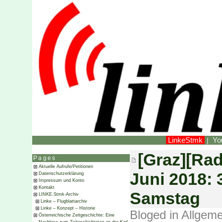
LinkeStmk
Yo
|
[Graz][Rad
Pages
Aktuelle Aufrufe/Petitionen
Juni 2018:
Datenschutzerklärung
Impressum und Konto
Kontakt
Samstag
LINKE.Stmk-Archiv
Linke – Flugblattarchiv
Linke – Konzept – Historie
Bloged in
Allgeme
Österreichische Zeitgeschichte: Eine