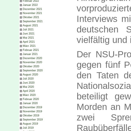
Februar 2022
vorproduzie
Januar 2022
Dezember 2021
November 2021
Interviews mi
Oktober 2021
September 2021
August 2021
deutschen 
Juli 2021
Juni 2021
vielfältig und
Mai 2021
April 2021
März 2021
Februar 2021
Der NSU-Proz
Januar 2021
Dezember 2020
gegen fünf P
November 2020
Oktober 2020
September 2020
den Taten de
August 2020
Juli 2020
Nationalsoz
Juni 2020
Mai 2020
April 2020
beteiligt g
März 2020
Februar 2020
Morden an Mi
Januar 2020
Dezember 2019
November 2019
zwei Spre
Oktober 2019
September 2019
August 2019
Raubüberfäll
Juli 2019