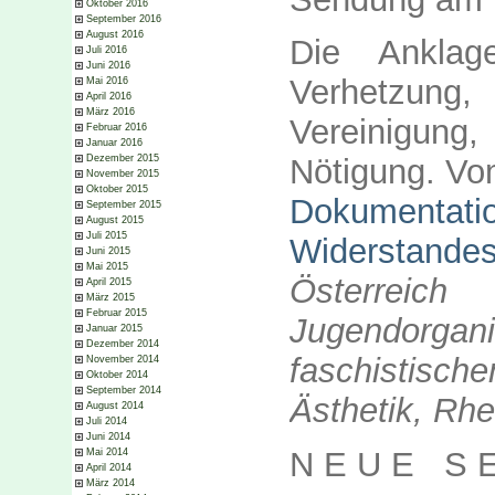
Oktober 2016
September 2016
August 2016
Die Anklag
Juli 2016
Juni 2016
Verhetzung, 
Mai 2016
April 2016
März 2016
Vereinigung
Februar 2016
Januar 2016
Dezember 2015
Nötigung. V
November 2015
Oktober 2015
Dokumentatio
September 2015
August 2015
Juli 2015
Widerstande
Juni 2015
Mai 2015
Österreich 
April 2015
März 2015
Februar 2015
Jugendorga
Januar 2015
Dezember 2014
faschistis
November 2014
Oktober 2014
September 2014
Ästhetik, Rhet
August 2014
Juli 2014
Juni 2014
N E U E S E
Mai 2014
April 2014
März 2014