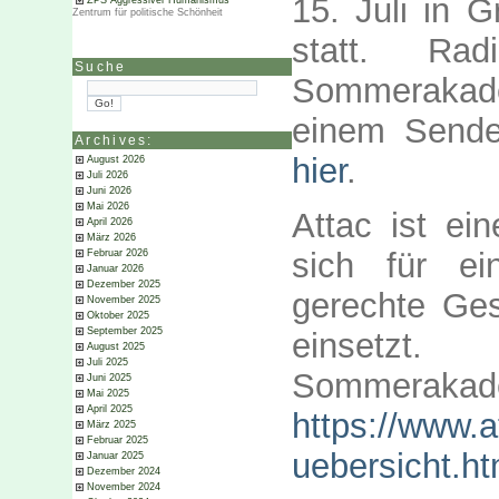
15. Juli in 
ZPS Aggressiver Humanismus
Zentrum für politische Schönheit
statt. Rad
Suche
Sommerakade
einem Sende
Archives:
hier
.
August 2026
Juli 2026
Juni 2026
Mai 2026
Attac ist ei
April 2026
März 2026
sich für ei
Februar 2026
Januar 2026
Dezember 2025
gerechte Ges
November 2025
Oktober 2025
September 2025
einsetz
August 2025
Juli 2025
Sommeraka
Juni 2025
Mai 2025
April 2025
https://www.
März 2025
Februar 2025
uebersicht.ht
Januar 2025
Dezember 2024
November 2024