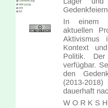
Lager und
Comments
RSS
Valid
XHTML
Gedenkfeiern 
XFN
WP
In einem G
aktuellen Pr
Aktivismus i
Kontext und
Politik. D
verfügbar. S
den Gedenk
(2013-2018
dauerhaft na
W O R K S H