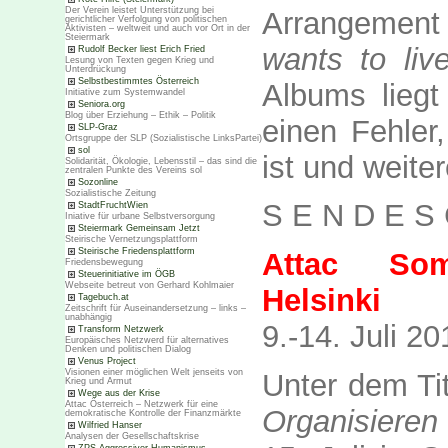
Der Verein leistet Unterstützung bei
Arrangement
gerichtlicher Verfolgung von politischen
Aktivisten – weltweit und auch vor Ort in der
Steiermark
wants to liv
Rudolf Becker liest Erich Fried
Lesung von Texten gegen Krieg und
Unterdrückung
Selbstbestimmtes Österreich
Albums liegt
Initiative zum Systemwandel
Seniora.org
Blog über Erziehung – Ethik – Politik
einen Fehler,
SLP-Graz
Ortsgruppe der SLP (Sozialistische LinksPartei)
sol
ist und weite
Solidarität, Ökologie, Lebensstil – das sind die
zentralen Punkte des Vereins sol
Sozonline
Sozialistische Zeitung
S E N D E S 
StadtFruchtWien
Iniative für urbane Selbstversorgung
Steiermark Gemeinsam Jetzt
Steirische Vernetzungsplattform
Steirische Friedensplattform
Attac So
Friedensbewegung
Steuerinitiative im ÖGB
Webseite betreut von Gerhard Kohlmaier
Helsinki
Tagebuch.at
Zeitschrift für Auseinandersetzung – links –
unabhängig
9.-14. Juli 20
Transform Netzwerk
Europäisches Netzwerd für alternatives
Denken und politischen Dialog
Venus Project
Visionen einer möglichen Welt jenseits von
Unter dem Tit
Krieg und Armut
Wege aus der Krise
Attac Österreich – Netzwerk für eine
Organisieren 
demokratische Kontrolle der Finanzmärkte
Wilfried Hanser
Analysen der Gesellschaftskrise