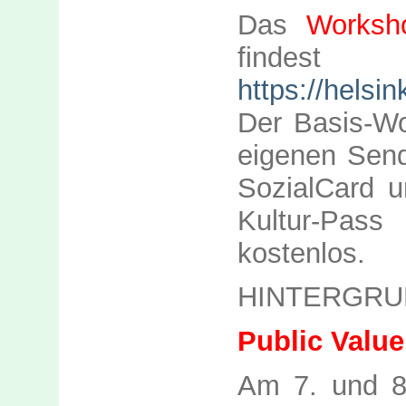
Das
Worksh
find
https://helsi
Der Basis-Wor
eigenen Send
SozialCard 
Kultur-Pas
kostenlos.
HINTERGRU
Public Value
Am 7. und 8