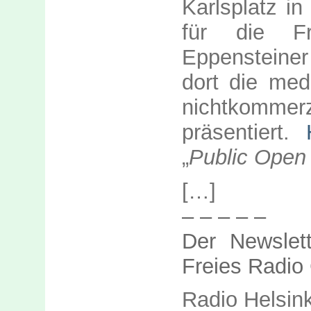
Karlsplatz i
für die F
Eppensteine
dort die med
nichtkomme
präsentiert.
„
Public Open
[…]
– – – – –
Der Newslet
Freies Radio
Radio Helsin