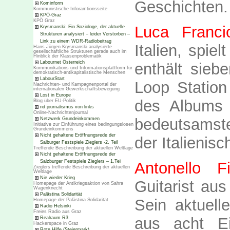
Geschichten.
Kominform
Kommunistische Inforamtionsseite
KPÖ-Graz
KPÖ Graz
Luca Franci
Krysmanski: Ein Soziologe, der aktuelle
Strukturen analysiert – leider Verstorben –
Link zu einem WDR-Radiobeitrag
Italien, spie
Hans Jürgen Krysmanski analysierte
gesellschaftliche Strukturen gerade auch im
Hinblick der Klassenproblematik
Labournet Österreich
enthält sieb
Kommunikations und Informationsplattform für
demokratisch-antikapitalistische Menschen
LabourStart
Loop Station
Nachrichten- und Kampagnenportal der
internationalen Gewerkschaftsbewegung
Lost in Europe
des Albums 
Blog über EU-Politik
nd journalismus von links
Online-Nachrichtenjournal
bedeutsamste
Netzwerk Grundeinkommen
Initiative zur Einführung eines bedingungslosen
Grundeinkommens
Nicht gehaltene Eröffnungsrede der
der Italienis
Salburger Festspiele Zieglers -2. Teil
Treffende Beschreibung der aktuellen Weltlage
Nicht gehaltene Eröffnungsrede der
Salzburger Festspiele Zieglers – 1.Tei
Antonello 
Zieglers treffende Beschreibung der aktuellen
Weltlage
Nie wieder Krieg
Guitarist aus
Homepage der Antikriegsaktion von Sahra
Wagenknecht
Palästina Solidarität
Sein aktuel
Homepage der Palästina Solidarität
Radio Helsinki
Freies Radio aus Graz
aus acht E
Realraum R3
Hackerspace in Graz
Rote Hilfe (Steiermark)