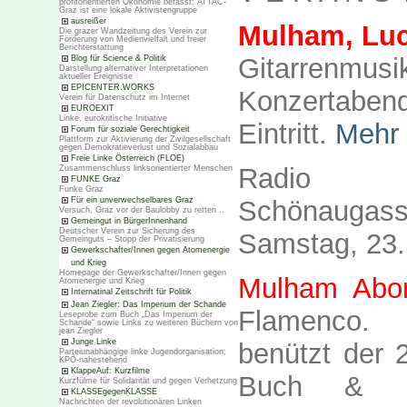
profitorientierten Ökonomie befasst; ATTAC-
Graz ist eine lokale Aktivistengruppe
ausreißer
Mulham, Luc
Die grazer Wandzeitung des Verein zur
Förderung von Medienvielfalt und freier
Berichterstattung
Gitarrenmusi
Blog für Science & Politik
Darstellung alternativer Interpretationen
aktueller Ereignisse
EPICENTER.WORKS
Konzertabend
Verein für Datenschutz im Internet
EUROEXIT
Linke, eurokritische Initiative
Eintritt.
Mehr 
Forum für soziale Gerechtigkeit
Plattform zur Aktivierung der Zivilgesellschaft
gegen Demokratieverlust und Sozialabbau
Freie Linke Österreich (FLOE)
Radio He
Zusammenschluss linksorientierter Menschen
FUNKE Graz
Funke Graz
Für ein unverwechselbares Graz
Schönaugass
Versuch, Graz vor der Baulobby zu retten ..
Gemeingut in BürgerInnenhand
Deutscher Verein zur Sicherung des
Samstag, 23.
Gemeinguts – Stopp der Privatisierung
Gewerkschafter/Innen gegen Atomenergie
und Krieg
Homepage der Gewerkschafter/Innen gegen
Mulham Abo
Atomenergie und Krieg
Internatinal Zeitschrift für Politik
Jean Ziegler: Das Imperium der Schande
Flamenco. H
Leseprobe zum Buch „Das Imperium der
Schande“ sowie Links zu weiteren Büchern von
jean Ziegler
Junge Linke
benützt der 2
Parteiunabhängige linke Jugendorganisation;
KPÖ-nahestehend
KlappeAuf: Kurzfilme
Buch & sc
Kurzfülme für Solidarität und gegen Verhetzung
KLASSEgegenKLASSE
Nachrichten der revolutionären Linken