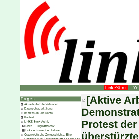
LinkeStmk
Yo
|
[Aktive Ar
Pages
Aktuelle Aufrufe/Petitionen
Demonstrati
Datenschutzerklärung
Impressum und Konto
Kontakt
Protest der
LINKE.Stmk-Archiv
Linke – Flugblattarchiv
Linke – Konzept – Historie
überstürzt
Österreichische Zeitgeschichte: Eine