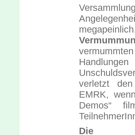
Versammlung
Angelegenhei
megapein
Vermummun
vermummte
Handlungen 
Unschuldsve
verletzt de
EMRK, wenn 
Demos“ fi
TeilnehmerIn
D