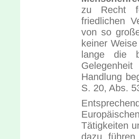
zu Recht fe
friedlichen 
von so großer
keiner Weise
lange die b
Gelegenhei
Handlung be
S. 20, Abs. 
Entspreche
Europäische
Tätigkeiten 
dazu führen