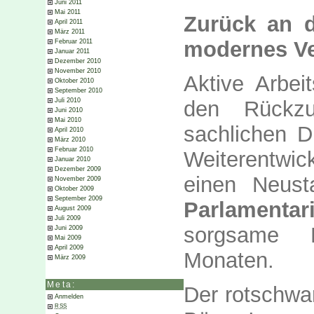
Juni 2011
Mai 2011
Zurück an d
April 2011
März 2011
modernes V
Februar 2011
Januar 2011
Dezember 2010
November 2010
Aktive Arbei
Oktober 2010
September 2010
Juli 2010
den Rückz
Juni 2010
Mai 2010
sachlichen D
April 2010
März 2010
Februar 2010
Weiterentwi
Januar 2010
Dezember 2009
einen Neusta
November 2009
Oktober 2009
September 2009
Parlamenta
August 2009
Juli 2009
sorgsame 
Juni 2009
Mai 2009
April 2009
Monaten.
März 2009
Meta:
Der rotschwa
Anmelden
RSS