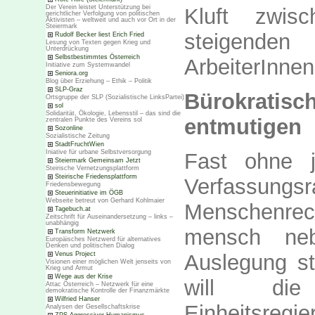
Der Verein leistet Unterstützung bei
Kluft zwi
gerichtlicher Verfolgung von politischen
Aktivisten – weltweit und auch vor Ort in der
Steiermark
steigenden
Rudolf Becker liest Erich Fried
Lesung von Texten gegen Krieg und
Unterdrückung
Selbstbestimmtes Österreich
ArbeiterInnen
Initiative zum Systemwandel
Seniora.org
Blog über Erziehung – Ethik – Politik
SLP-Graz
Bürokratis
Ortsgruppe der SLP (Sozialistische LinksPartei)
sol
Solidarität, Ökologie, Lebensstil – das sind die
entmutigen
zentralen Punkte des Vereins sol
Sozonline
Sozialistische Zeitung
StadtFruchtWien
Iniative für urbane Selbstversorgung
Fast ohne j
Steiermark Gemeinsam Jetzt
Steirische Vernetzungsplattform
Steirische Friedensplattform
Verfassungs
Friedensbewegung
Steuerinitiative im ÖGB
Webseite betreut von Gerhard Kohlmaier
Menschenre
Tagebuch.at
Zeitschrift für Auseinandersetzung – links –
unabhängig
mensch ne
Transform Netzwerk
Europäisches Netzwerd für alternatives
Denken und politischen Dialog
Auslegung s
Venus Project
Visionen einer möglichen Welt jenseits von
Krieg und Armut
Wege aus der Krise
will die
Attac Österreich – Netzwerk für eine
demokratische Kontrolle der Finanzmärkte
Wilfried Hanser
Einheitsr
Analysen der Gesellschaftskrise