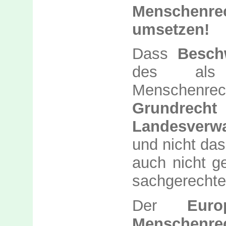
Menschenr
umsetzen!
Da
ss
Besch
des als
Menschenre
Grundrecht
d
Landesverwa
und nicht das
auch nicht ge
sachgerechte
D
er
Euro
Menschenre