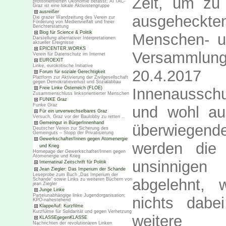
Zeit, um zu
profitorientierten Ökonomie befasst; ATTAC-
Graz ist eine lokale Aktivistengruppe
ausreißer
ausgeheck
Die grazer Wandzeitung des Verein zur
Förderung von Medienvielfalt und freier
Berichterstattung
Blog für Science & Politik
Menschen- un
Darstellung alternativer Interpretationen
aktueller Ereignisse
EPICENTER.WORKS
Versammlun
Verein für Datenschutz im Internet
EUROEXIT
Linke, eurokritische Initiative
20.4.2017
Forum für soziale Gerechtigkeit
Plattform zur Aktivierung der Zivilgesellschaft
gegen Demokratieverlust und Sozialabbau
Freie Linke Österreich (FLOE)
Innenaussch
Zusammenschluss linksorientierter Menschen
FUNKE Graz
Funke Graz
und wohl au
Für ein unverwechselbares Graz
Versuch, Graz vor der Baulobby zu retten ..
Gemeingut in BürgerInnenhand
überwiegen
Deutscher Verein zur Sicherung des
Gemeinguts – Stopp der Privatisierung
Gewerkschafter/Innen gegen Atomenergie
werden die 
und Krieg
Homepage der Gewerkschafter/Innen gegen
Atomenergie und Krieg
unsinnigen
Internatinal Zeitschrift für Politik
Jean Ziegler: Das Imperium der Schande
Leseprobe zum Buch „Das Imperium der
abgelehnt, 
Schande“ sowie Links zu weiteren Büchern von
jean Ziegler
Junge Linke
Parteiunabhängige linke Jugendorganisation;
nichts dabe
KPÖ-nahestehend
KlappeAuf: Kurzfilme
Kurzfülme für Solidarität und gegen Verhetzung
weitere
KLASSEgegenKLASSE
Nachrichten der revolutionären Linken