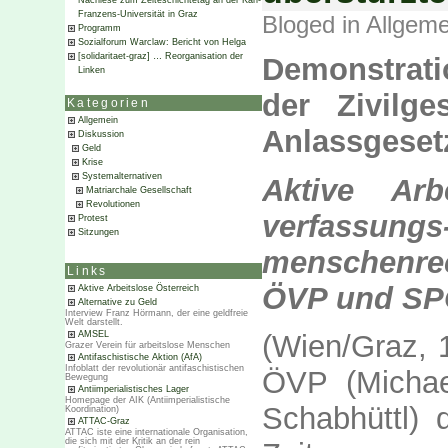
Nachlese zum Zeiteschichtetag an der Karl-
Franzens-Universität in Graz
Bloged in
Allgeme
Programm
Sozialforum Warclaw: Bericht von Helga
[solidaritaet-graz] … Reorganisation der
Demonstrati
Linken
der Zivilge
Kategorien
Allgemein
Anlassgese
Diskussion
Geld
Krise
Systemalternativen
Aktive Arb
Matriarchale Gesellschaft
Revolutionen
verf
Protest
Sitzungen
menschenre
Links
ÖVP und SP
Aktive Arbeitslose Österreich
Alternative zu Geld
Interview Franz Hörmann, der eine geldfreie
Welt darstellt.
AMSEL
(Wien/Graz, 
Grazer Verein für arbeitslose Menschen
Antifaschistische Aktion (AfA)
Infoblatt der revolutionär antifaschistischen
ÖVP (Micha
Bewegung
Antiimperialistisches Lager
Homepage der AIK (Antiimperialistische
Schabhüttl) d
Koordination)
ATTAC-Graz
ATTAC iste eine internationale Organisation,
die sich mit der Kritik an der rein