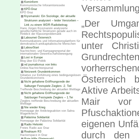
Kominform
Versammlungsf
Kommunistische Inforamtionsseite
KPÖ-Graz
KPÖ Graz
Krysmanski: Ein Soziologe, der aktuelle
„Der Umgan
Strukturen analysiert – leider Verstorben –
Link zu einem WDR-Radiobeitrag
Hans Jürgen Krysmanski analysierte
Rechtspopul
gesellschaftliche Strukturen gerade auch im
Hinblick der Klassenproblematik
Labournet Österreich
Kommunikations und Informationsplattform für
unter Chris
demokratisch-antikapitalistische Menschen
LabourStart
Nachrichten- und Kampagnenportal der
Grundrechten
internationalen Gewerkschaftsbewegung
Lost in Europe
Blog über EU-Politik
vorherrsch
nd journalismus von links
Online-Nachrichtenjournal
Netzwerk Grundeinkommen
Initiative zur Einführung eines bedingungslosen
Österreich b
Grundeinkommens
Nicht gehaltene Eröffnungsrede der
Salburger Festspiele Zieglers -2. Teil
Aktive Arbei
Treffende Beschreibung der aktuellen Weltlage
Nicht gehaltene Eröffnungsrede der
Salzburger Festspiele Zieglers – 1.Tei
Mair vor 
Zieglers treffende Beschreibung der aktuellen
Weltlage
Nie wieder Krieg
Pfuschaktione
Homepage der Antikriegsaktion von Sahra
Wagenknecht
Palästina Solidarität
eigenen Unfäh
Homepage der Palästina Solidarität
Radio Helsinki
Freies Radio aus Graz
durch den K
Realraum R3
Hackerspace in Graz
Rote Hilfe (Steiermark)