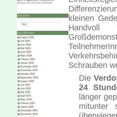
ZPS Aggressiver Humanismus
Zentrum für politische Schönheit
Differenzier
kleinen Gede
Suche
Handvoll 
Archives:
Großdemo
August 2026
Juli 2026
Teiln
Juni 2026
Mai 2026
April 2026
Verkehrsbehi
März 2026
Februar 2026
Schrauben we
Januar 2026
Dezember 2025
November 2025
Oktober 2025
Die
Verdo
September 2025
August 2025
24 Stund
Juli 2025
Juni 2025
Mai 2025
länger ge
April 2025
März 2025
mitunter
Februar 2025
Januar 2025
Dezember 2024
überwie
November 2024