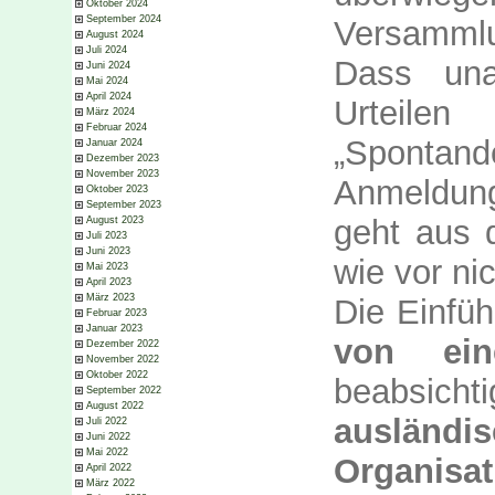
Oktober 2024
September 2024
Versammlu
August 2024
Juli 2024
Da
ss
unab
Juni 2024
Mai 2024
April 2024
Urteilen
März 2024
Februar 2024
„Spontan
Januar 2024
Dezember 2023
November 2023
Anmeldung
Oktober 2023
September 2023
geht aus
August 2023
Juli 2023
Juni 2023
wie vor nic
Mai 2023
April 2023
März 2023
Die Einfü
Februar 2023
Januar 2023
von ei
Dezember 2022
November 2022
Oktober 2022
beabsicht
September 2022
August 2022
ausländis
Juli 2022
Juni 2022
Mai 2022
Organi
April 2022
März 2022