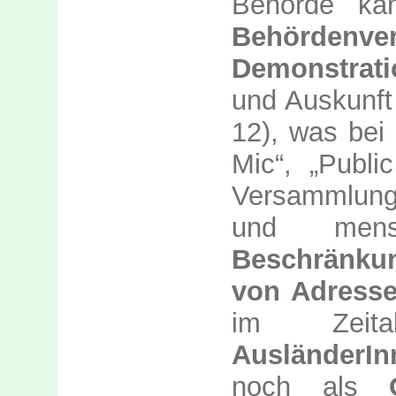
Behörde
k
Behörden
Demonstrati
und Auskunft
12)
, was bei
Mic“, „Publ
Versammlun
und mensc
Beschränku
von
Adress
im Zeital
Ausländer
In
noch als