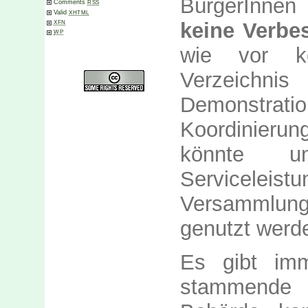
BürgerInnen
Comments
RSS
Valid
XHTML
keine Verbe
XFN
WP
wie vor k
Verzeich
Demonstrat
Koordinierun
könnte 
Serviceleist
Versammlung
genutzt werd
Es gibt
imme
stammende