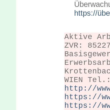
Überwach
https://üb
Aktive Ar
ZVR: 8522
Basisgewe
Erwerbsar
Krottenba
WIEN Tel.
http://ww
https://w
https://w