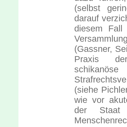
(selbst geri
darauf verzic
diesem Fall
Versammlu
(Gassner, Sei
Praxis de
schikanös
Strafrechtsv
(siehe Pichle
wie vor akut
der Staat
Me
n
schenrec