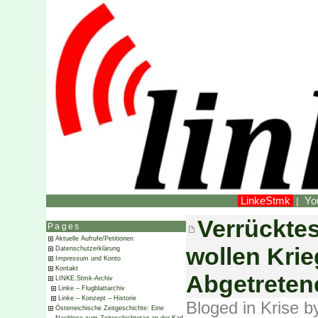
LinkeStmk
Yo
|
Verrücktes
Pages
Aktuelle Aufrufe/Petitionen
wollen Krie
Datenschutzerklärung
Impressum und Konto
Kontakt
Abgetreten
LINKE.Stmk-Archiv
Linke – Flugblattarchiv
Linke – Konzept – Historie
Bloged in
Krise
by
Österreichische Zeitgeschichte: Eine