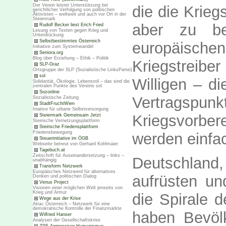
Der Verein leistet Unterstützung bei
die die Krieg
gerichtlicher Verfolgung von politischen
Aktivisten – weltweit und auch vor Ort in der
Steiermark
aber zu be
Rudolf Becker liest Erich Fried
Lesung von Texten gegen Krieg und
Unterdrückung
Selbstbestimmtes Österreich
europäische
Initiative zum Systemwandel
Seniora.org
Blog über Erziehung – Ethik – Politik
Kriegstreiber
SLP-Graz
Ortsgruppe der SLP (Sozialistische LinksPartei)
sol
Willigen – d
Solidarität, Ökologie, Lebensstil – das sind die
zentralen Punkte des Vereins sol
Sozonline
Vertrags
Sozialistische Zeitung
StadtFruchtWien
Iniative für urbane Selbstversorgung
Kriegsvorbe
Steiermark Gemeinsam Jetzt
Steirische Vernetzungsplattform
Steirische Friedensplattform
Friedensbewegung
werden einfa
Steuerinitiative im ÖGB
Webseite betreut von Gerhard Kohlmaier
Tagebuch.at
Zeitschrift für Auseinandersetzung – links –
Deutschland,
unabhängig
Transform Netzwerk
Europäisches Netzwerd für alternatives
aufrüsten un
Denken und politischen Dialog
Venus Project
Visionen einer möglichen Welt jenseits von
Krieg und Armut
die Spirale 
Wege aus der Krise
Attac Österreich – Netzwerk für eine
demokratische Kontrolle der Finanzmärkte
haben Bevölk
Wilfried Hanser
Analysen der Gesellschaftskrise