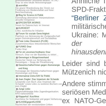
Ähnliche
profitorientierten Ökonomie befasst; ATTAC-
Graz ist eine lokale Aktivistengruppe
ausreißer
SPD-Frak
Die grazer Wandzeitung des Verein zur
Förderung von Medienvielfalt und freier
Berichterstattung
“Berliner 
Blog für Science & Politik
Darstellung alternativer Interpretationen
aktueller Ereignisse
EPICENTER.WORKS
militäris
Verein für Datenschutz im Internet
EUROEXIT
Linke, eurokritische Initiative
Ukraine:
Forum für soziale Gerechtigkeit
Plattform zur Aktivierung der Zivilgesellschaft
gegen Demokratieverlust und Sozialabbau
der ge
Freie Linke Österreich (FLOE)
Zusammenschluss linksorientierter Menschen
FUNKE Graz
hinausden
Funke Graz
Für ein unverwechselbares Graz
Versuch, Graz vor der Baulobby zu retten ..
Gemeingut in BürgerInnenhand
Deutscher Verein zur Sicherung des
Leider sind 
Gemeinguts – Stopp der Privatisierung
Gewerkschafter/Innen gegen Atomenergie
und Krieg
Mützenich ni
Homepage der Gewerkschafter/Innen gegen
Atomenergie und Krieg
Internatinal Zeitschrift für Politik
Jean Ziegler: Das Imperium der Schande
Andere stimm
Leseprobe zum Buch „Das Imperium der
Schande“ sowie Links zu weiteren Büchern von
jean Ziegler
Junge Linke
seriösen Medi
Parteiunabhängige linke Jugendorganisation;
KPÖ-nahestehend
KlappeAuf: Kurzfilme
ex NATO-Gen
Kurzfülme für Solidarität und gegen Verhetzung
KLASSEgegenKLASSE
Nachrichten der revolutionären Linken