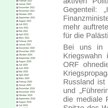
aktiven Pol
Februar 2022
Januar 2022
Gegenteil: 
Dezember 2021
November 2021
Oktober 2021
Finanzminist
September 2021
August 2021
mehr auftre
Juli 2021
Juni 2021
Mai 2021
für die Paläst
April 2021
März 2021
Februar 2021
Bei uns in 
Januar 2021
Dezember 2020
November 2020
Kriegswahn 
Oktober 2020
September 2020
August 2020
ORF ohnedie
Juli 2020
Juni 2020
Kriegspropa
Mai 2020
April 2020
März 2020
Russland ist
Februar 2020
Januar 2020
und „Führer
Dezember 2019
November 2019
Oktober 2019
die mediale 
September 2019
August 2019
Spitze des W
Juli 2019