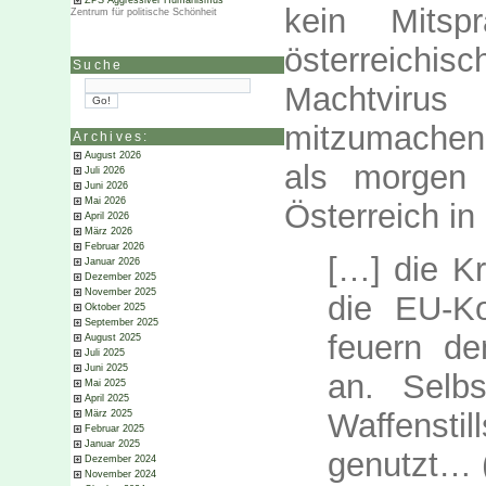
ZPS Aggressiver Humanismus
kein Mitsp
Zentrum für politische Schönheit
österreichi
Suche
Machtvirus
mitzumachen.
Archives:
August 2026
als morgen 
Juli 2026
Juni 2026
Mai 2026
Österreich in
April 2026
März 2026
Februar 2026
[…] die Kr
Januar 2026
Dezember 2025
November 2025
die EU-K
Oktober 2025
September 2025
feuern d
August 2025
Juli 2025
Juni 2025
an. Selb
Mai 2025
April 2025
Waffenst
März 2025
Februar 2025
Januar 2025
genutzt… 
Dezember 2024
November 2024