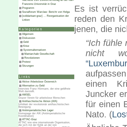
Nachlese zum Zeiteschichtetag an der Karl-
Franzens-Universität in Graz
Es ist verrü
Programm
Sozialforum Warclaw: Bericht von Helga
reden den Kri
[solidaritaet-graz] … Reorganisation der
Linken
jenen, die ni
Kategorien
Allgemein
Diskussion
“Ich fühle
Geld
Krise
nicht wo
Systemalternativen
Matriarchale Gesellschaft
Revolutionen
“Luxembu
Protest
Sitzungen
aufpassen
Links
einen Kr
Aktive Arbeitslose Österreich
Alternative zu Geld
Interview Franz Hörmann, der eine geldfreie
Juncker er
Welt darstellt.
AMSEL
Grazer Verein für arbeitslose Menschen
für einen E
Antifaschistische Aktion (AfA)
Infoblatt der revolutionär antifaschistischen
Bewegung
Antiimperialistisches Lager
Nato. (
Los
Homepage der AIK (Antiimperialistische
Koordination)
ATTAC-Graz
ATTAC iste eine internationale Organisation,
die sich mit der Kritik an der rein