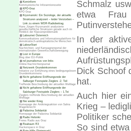
Schmalz usw.
Kominform
Kommunistische Inforamtionsseite
KPÖ-Graz
etwa Frau
KPÖ Graz
Krysmanski: Ein Soziologe, der aktuelle
Strukturen analysiert – leider Verstorben –
Putinversteher
Link zu einem WDR-Radiobeitrag
Hans Jürgen Krysmanski analysierte
gesellschaftliche Strukturen gerade auch im
Hinblick der Klassenproblematik
Labournet Österreich
In der aktiv
Kommunikations und Informationsplattform für
demokratisch-antikapitalistische Menschen
LabourStart
niederlä
Nachrichten- und Kampagnenportal der
internationalen Gewerkschaftsbewegung
Lost in Europe
Aufrüstungs
Blog über EU-Politik
nd journalismus von links
Online-Nachrichtenjournal
Dick Schoof d
Netzwerk Grundeinkommen
Initiative zur Einführung eines bedingungslosen
Grundeinkommens
Nicht gehaltene Eröffnungsrede der
hat.
Salburger Festspiele Zieglers -2. Teil
Treffende Beschreibung der aktuellen Weltlage
Nicht gehaltene Eröffnungsrede der
Salzburger Festspiele Zieglers – 1.Tei
Auch hier ein
Zieglers treffende Beschreibung der aktuellen
Weltlage
Nie wieder Krieg
Krieg – ledig
Homepage der Antikriegsaktion von Sahra
Wagenknecht
Palästina Solidarität
Politiker sch
Homepage der Palästina Solidarität
Radio Helsinki
Freies Radio aus Graz
So sind etwa
Realraum R3
Hackerspace in Graz
Rote Hilfe (Steiermark)