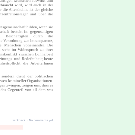
dürftigen Menschen auswirkt und
ebraucht wird, wird auch in der
 die Altersheime ist der gleiche
nzentrationslager und über die
ensgemeinschaft bilden, wenn sie
haft besteht im gegenseitigen
en Beschäftigten durch die
he Verordnung zur Intransparenz,
die Menschen voneinander. Die
, steht im Widerspruch zu ihrer
ssenskonflikt zwischen Lohnarbeit
einungs- und Redefreiheit; heute
eitspflicht die ArbeiterInnen
sondern dient der politischen
essen krimineller Organisationen.
en zwingen, zeigen uns, dass es
 das Gegenteil von all dem was
·
Trackback
No comments yet