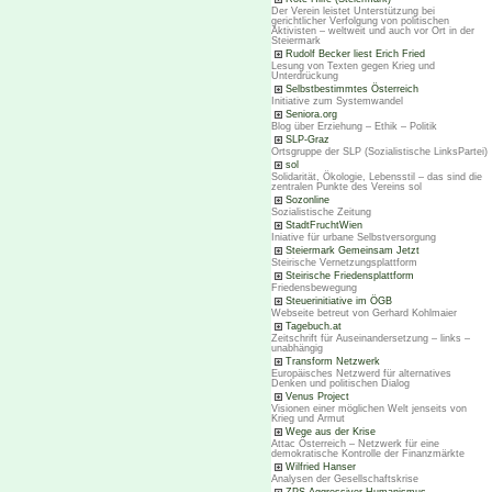
Der Verein leistet Unterstützung bei
gerichtlicher Verfolgung von politischen
Aktivisten – weltweit und auch vor Ort in der
Steiermark
Rudolf Becker liest Erich Fried
Lesung von Texten gegen Krieg und
Unterdrückung
Selbstbestimmtes Österreich
Initiative zum Systemwandel
Seniora.org
Blog über Erziehung – Ethik – Politik
SLP-Graz
Ortsgruppe der SLP (Sozialistische LinksPartei)
sol
Solidarität, Ökologie, Lebensstil – das sind die
zentralen Punkte des Vereins sol
Sozonline
Sozialistische Zeitung
StadtFruchtWien
Iniative für urbane Selbstversorgung
Steiermark Gemeinsam Jetzt
Steirische Vernetzungsplattform
Steirische Friedensplattform
Friedensbewegung
Steuerinitiative im ÖGB
Webseite betreut von Gerhard Kohlmaier
Tagebuch.at
Zeitschrift für Auseinandersetzung – links –
unabhängig
Transform Netzwerk
Europäisches Netzwerd für alternatives
Denken und politischen Dialog
Venus Project
Visionen einer möglichen Welt jenseits von
Krieg und Armut
Wege aus der Krise
Attac Österreich – Netzwerk für eine
demokratische Kontrolle der Finanzmärkte
Wilfried Hanser
Analysen der Gesellschaftskrise