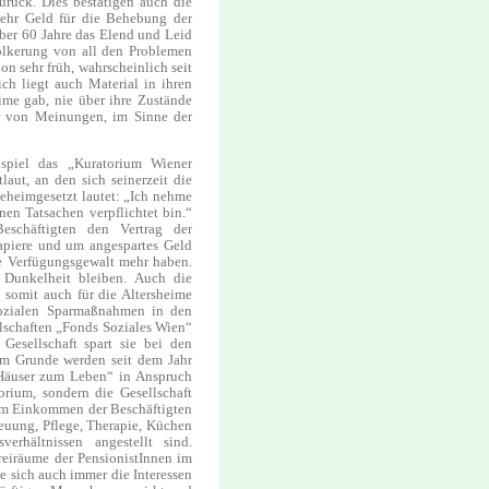
urück. Dies bestätigen auch die
mehr Geld für die Behebung der
über 60 Jahre das Elend und Leid
völkerung von all den Problemen
on sehr früh, wahrscheinlich seit
ch liegt auch Material in ihren
me gab, nie über ihre Zustände
er von Meinungen, im Sinne der
ispiel das „Kuratorium Wiener
aut, an den sich seinerzeit die
eheimgesetzt lautet: „Ich nehme
en Tatsachen verpflichtet bin.“
schäftigten den Vertrag der
papiere und um angespartes Geld
e Verfügungsgewalt mehr haben.
 Dunkelheit bleiben. Auch die
 somit auch für die Altersheime
asozialen Sparmaßnahmen in den
llschaften „Fonds Soziales Wien“
Gesellschaft spart sie bei den
em Grunde werden seit dem Jahr
„Häuser zum Leben“ in Anspruch
rium, sondern die Gesellschaft
eim Einkommen der Beschäftigten
treuung, Pflege, Therapie, Küchen
erhältnissen angestellt sind.
reiräume der PensionistInnen im
ie sich auch immer die Interessen