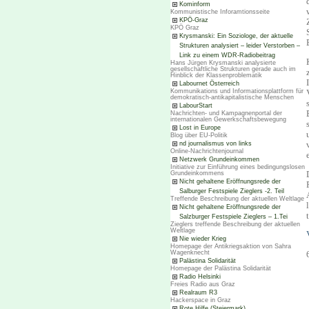
Kominform
Kommunistische Inforamtionsseite
KPÖ-Graz
KPÖ Graz
Krysmanski: Ein Soziologe, der aktuelle
Strukturen analysiert – leider Verstorben –
Link zu einem WDR-Radiobeitrag
Hans Jürgen Krysmanski analysierte
gesellschaftliche Strukturen gerade auch im
Hinblick der Klassenproblematik
Labournet Österreich
Kommunikations und Informationsplattform für
demokratisch-antikapitalistische Menschen
LabourStart
Nachrichten- und Kampagnenportal der
internationalen Gewerkschaftsbewegung
Lost in Europe
Blog über EU-Politik
nd journalismus von links
Online-Nachrichtenjournal
Netzwerk Grundeinkommen
Initiative zur Einführung eines bedingungslosen
Grundeinkommens
Nicht gehaltene Eröffnungsrede der
Salburger Festspiele Zieglers -2. Teil
Treffende Beschreibung der aktuellen Weltlage
Nicht gehaltene Eröffnungsrede der
Salzburger Festspiele Zieglers – 1.Tei
Zieglers treffende Beschreibung der aktuellen
Weltlage
Nie wieder Krieg
Homepage der Antikriegsaktion von Sahra
Wagenknecht
Palästina Solidarität
Homepage der Palästina Solidarität
Radio Helsinki
Freies Radio aus Graz
Realraum R3
Hackerspace in Graz
Rote Hilfe (Steiermark)