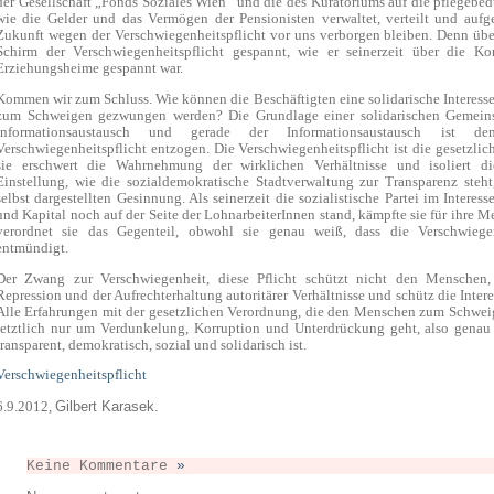
der Gesellschaft „Fonds Soziales Wien“ und die des Kuratoriums auf die pflegebe
wie die Gelder und das Vermögen der Pensionisten verwaltet, verteilt und aufg
Zukunft wegen der Verschwiegenheitspflicht vor uns verborgen bleiben. Denn über
Schirm der Verschwiegenheitspflicht gespannt, wie er seinerzeit über die Ko
Erziehungsheime gespannt war.
Kommen wir zum Schluss. Wie können die Beschäftigten eine solidarische Interess
zum Schweigen gezwungen werden? Die Grundlage einer solidarischen Gemeinsc
Informationsaustausch und gerade der Informationsaustausch ist d
Verschwiegenheitspflicht entzogen. Die Verschwiegenheitspflicht ist die gesetzlic
sie erschwert die Wahrnehmung der wirklichen Verhältnisse und isoliert 
Einstellung, wie die sozialdemokratische Stadtverwaltung zur Transparenz steht
selbst dargestellten Gesinnung. Als seinerzeit die sozialistische Partei im Intere
und Kapital noch auf der Seite der LohnarbeiterInnen stand, kämpfte sie für ihre M
verordnet sie das Gegenteil, obwohl sie genau weiß, dass die Verschwiegenh
entmündigt.
Der Zwang zur Verschwiegenheit, diese Pflicht schützt nicht den Menschen, 
Repression und der Aufrechterhaltung autoritärer Verhältnisse und schütz die Inter
Alle Erfahrungen mit der gesetzlichen Verordnung, die den Menschen zum Schweig
letztlich nur um Verdunkelung, Korruption und Unterdrückung geht, also genau
transparent, demokratisch, sozial und solidarisch ist.
Verschwiegenheitspflicht
Gilbert Karasek.
6.9.2012,
Keine Kommentare
»