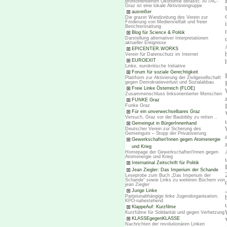
profitorientierten Ökonomie befasst; ATTAC-
Graz ist eine lokale Aktivistengruppe
ausreißer
Die grazer Wandzeitung des Verein zur
Förderung von Medienvielfalt und freier
Berichterstattung
Blog für Science & Politik
Darstellung alternativer Interpretationen
aktueller Ereignisse
EPICENTER.WORKS
Verein für Datenschutz im Internet
EUROEXIT
Linke, eurokritische Initiative
Forum für soziale Gerechtigkeit
Plattform zur Aktivierung der Zivilgesellschaft
gegen Demokratieverlust und Sozialabbau
Freie Linke Österreich (FLOE)
Zusammenschluss linksorientierter Menschen
FUNKE Graz
Funke Graz
Für ein unverwechselbares Graz
Versuch, Graz vor der Baulobby zu retten ..
Gemeingut in BürgerInnenhand
Deutscher Verein zur Sicherung des
Gemeinguts – Stopp der Privatisierung
Gewerkschafter/Innen gegen Atomenergie
und Krieg
Homepage der Gewerkschafter/Innen gegen
Atomenergie und Krieg
Internatinal Zeitschrift für Politik
Jean Ziegler: Das Imperium der Schande
Leseprobe zum Buch „Das Imperium der
Schande“ sowie Links zu weiteren Büchern von
jean Ziegler
Junge Linke
Parteiunabhängige linke Jugendorganisation;
KPÖ-nahestehend
KlappeAuf: Kurzfilme
Kurzfülme für Solidarität und gegen Verhetzung
KLASSEgegenKLASSE
Nachrichten der revolutionären Linken