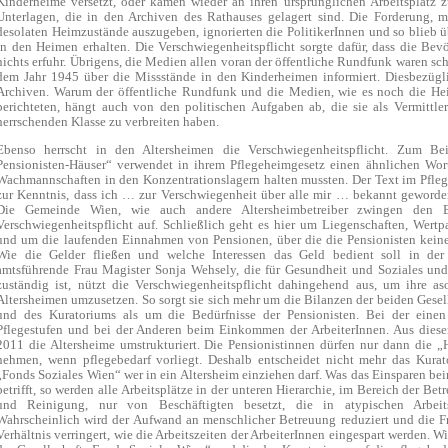
Kinderheime versetzt, oder kamen wieder an ihren ursprünglichen Arbeitsplatz z
Unterlagen, die in den Archiven des Rathauses gelagert sind. Die Forderung, 
desolaten Heimzustände auszugeben, ignorierten die PolitikerInnen und so blieb 
in den Heimen erhalten. Die Verschwiegenheitspflicht sorgte dafür, dass die Be
nichts erfuhr. Übrigens, die Medien allen voran der öffentliche Rundfunk waren sch
dem Jahr 1945 über die Missstände in den Kinderheimen informiert. Diesbezügli
Archiven. Warum der öffentliche Rundfunk und die Medien, wie es noch die Hei
berichteten, hängt auch von den politischen Aufgaben ab, die sie als Vermittl
herrschenden Klasse zu verbreiten haben.
Ebenso herrscht in den Altersheimen die Verschwiegenheitspflicht. Zum Be
Pensionisten-Häuser“ verwendet in ihrem Pflegeheimgesetz einen ähnlichen Wortl
Wachmannschaften in den Konzentrationslagern halten mussten. Der Text im Pfleg
zur Kenntnis, dass ich … zur Verschwiegenheit über alle mir … bekannt geworden
Die Gemeinde Wien, wie auch andere Altersheimbetreiber zwingen den Be
Verschwiegenheitspflicht auf. Schließlich geht es hier um Liegenschaften, Wert
und um die laufenden Einnahmen von Pensionen, über die die Pensionisten kein
Wie die Gelder fließen und welche Interessen das Geld bedient soll in der
amtsführende Frau Magister Sonja Wehsely, die für Gesundheit und Soziales und
zuständig ist, nützt die Verschwiegenheitspflicht dahingehend aus, um ihre 
Altersheimen umzusetzen. So sorgt sie sich mehr um die Bilanzen der beiden Gese
und des Kuratoriums als um die Bedürfnisse der Pensionisten. Bei der einen 
Pflegestufen und bei der Anderen beim Einkommen der ArbeiterInnen. Aus dies
2011 die Altersheime umstrukturiert. Die Pensionistinnen dürfen nur dann die 
nehmen, wenn pflegebedarf vorliegt. Deshalb entscheidet nicht mehr das Kurato
„Fonds Soziales Wien“ wer in ein Altersheim einziehen darf. Was das Einsparen b
betrifft, so werden alle Arbeitsplätze in der unteren Hierarchie, im Bereich der Be
und Reinigung, nur von Beschäftigten besetzt, die in atypischen Arbeitsv
Wahrscheinlich wird der Aufwand an menschlicher Betreuung reduziert und die F
Verhältnis verringert, wie die Arbeitszeiten der ArbeiterInnen eingespart werden. W