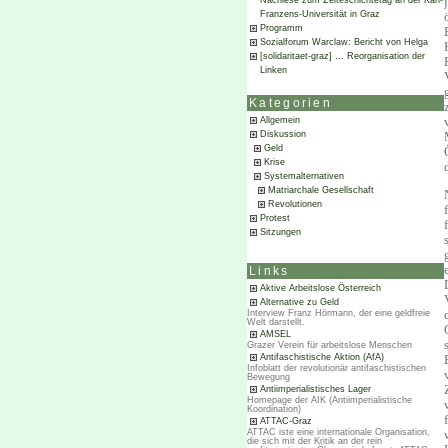
Nachlese zum Zeiteschichtetag an der Karl-
Franzens-Universität in Graz
Programm
Sozialforum Warclaw: Bericht von Helga
[solidaritaet-graz] … Reorganisation der
Linken
Kategorien
Allgemein
Diskussion
Geld
Krise
Systemalternativen
Matriarchale Gesellschaft
Revolutionen
Protest
Sitzungen
Links
Aktive Arbeitslose Österreich
Alternative zu Geld
Interview Franz Hörmann, der eine geldfreie
Welt darstellt.
AMSEL
Grazer Verein für arbeitslose Menschen
Antifaschistische Aktion (AfA)
Infoblatt der revolutionär antifaschistischen
Bewegung
Antiimperialistisches Lager
Homepage der AIK (Antiimperialistische
Koordination)
ATTAC-Graz
ATTAC iste eine internationale Organisation,
die sich mit der Kritik an der rein