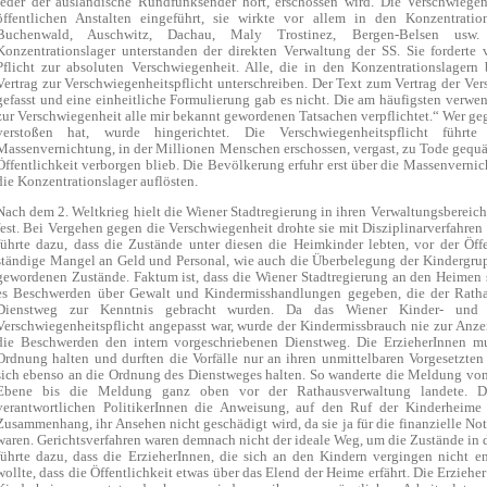
jeder der ausländische Rundfunksender hört, erschossen wird. Die Verschwiegen
öffentlichen Anstalten eingeführt, sie wirkte vor allem in den Konzentrati
Buchenwald, Auschwitz, Dachau, Maly Trostinez, Bergen-Belsen usw
Konzentrationslager unterstanden der direkten Verwaltung der SS. Sie fordert
Pflicht zur absoluten Verschwiegenheit. Alle, die in den Konzentrationslagern
Vertrag zur Verschwiegenheitspflicht unterschreiben. Der Text zum Vertrag der Ve
gefasst und eine einheitliche Formulierung gab es nicht. Die am häufigsten verwe
zur Verschwiegenheit alle mir bekannt gewordenen Tatsachen verpflichtet.“ Wer ge
verstoßen hat, wurde hingerichtet. Die Verschwiegenheitspflicht führte
Massenvernichtung, in der Millionen Menschen erschossen, vergast, zu Tode gequä
Öffentlichkeit verborgen blieb. Die Bevölkerung erfuhr erst über die Massenverni
die Konzentrationslager auflösten.
Nach dem 2. Weltkrieg hielt die Wiener Stadtregierung in ihren Verwaltungsbereich
fest. Bei Vergehen gegen die Verschwiegenheit drohte sie mit Disziplinarverfahren 
führte dazu, dass die Zustände unter diesen die Heimkinder lebten, vor der Öffe
ständige Mangel an Geld und Personal, wie auch die Überbelegung der Kindergrup
gewordenen Zustände. Faktum ist, dass die Wiener Stadtregierung an den Heimen 
es Beschwerden über Gewalt und Kindermisshandlungen gegeben, die der Ratha
Dienstweg zur Kenntnis gebracht wurden. Da das Wiener Kinder- und 
Verschwiegenheitspflicht angepasst war, wurde der Kindermissbrauch nie zur Anze
die Beschwerden den intern vorgeschriebenen Dienstweg. Die ErzieherInnen m
Ordnung halten und durften die Vorfälle nur an ihren unmittelbaren Vorgesetzten
sich ebenso an die Ordnung des Dienstweges halten. So wanderte die Meldung von
Ebene bis die Meldung ganz oben vor der Rathausverwaltung landete. D
verantwortlichen PolitikerInnen die Anweisung, auf den Ruf der Kinderheime
Zusammenhang, ihr Ansehen nicht geschädigt wird, da sie ja für die finanzielle No
waren. Gerichtsverfahren waren demnach nicht der ideale Weg, um die Zustände in 
führte dazu, dass die ErzieherInnen, die sich an den Kindern vergingen nicht e
wollte, dass die Öffentlichkeit etwas über das Elend der Heime erfährt. Die Erziehe