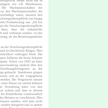
heitspflicht wurde nicht nur in
onslagern wie z.B. Mauthausen,
. Die Wachmannschaften der
e von den Wachmannschaften die
 beschäftigt waren, mussten den
rschwiegenheitspflicht war knapp
ndete Formulierung war: „Ich bin
gen die Verschwiegenheitspflicht
 dazu, dass die industrielle
lt und verbrannt wurden, vor der
chtung, als die Besatzungsmächte
 an der Verschwiegenheitspflicht
und zivilrechtliche Klagen. Dies
ntlichkeit verborgen blieb. Der
pen, bildeten die heute bekannt
sparte. Schon von 1945 an hatte
usverwaltung laufend über den
Erziehungsheimgesetz an die
ige gebracht. Stattdessen gingen
ussten sich an die vorgegebene
 melden. Der Vorgesetzte musste
 einer Ebene zur nächst höheren
ie Verwaltung hatte von den
 zu achten und dass in diesem
t der Kinderheime verantwortlich
den Heimen zu verschleiern. Dies
ntlassen wurden, weil man nicht
r wurden therapiert und in andere