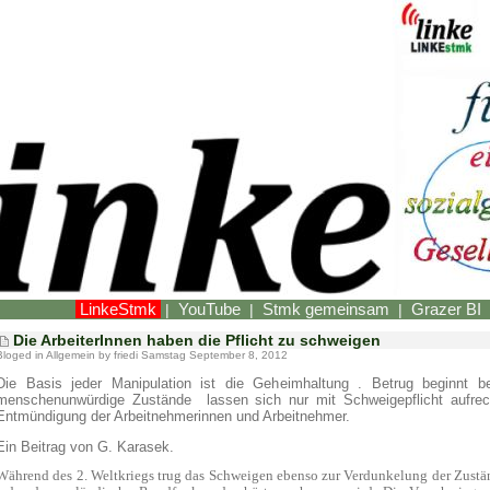
LinkeStmk
YouTube
Stmk gemeinsam
Grazer BI
|
|
|
Die ArbeiterInnen haben die Pflicht zu schweigen
Bloged in
Allgemein
by friedi Samstag September 8, 2012
Die Basis jeder Manipulation ist die Geheimhaltung . Betrug beginnt b
menschenunwürdige Zustände lassen sich nur mit Schweigepflicht aufrec
Entmündigung der Arbeitnehmerinnen und Arbeitnehmer.
Ein Beitrag von G. Karasek.
Während des 2. Weltkriegs trug das Schweigen ebenso zur Verdunkelung der Zustän