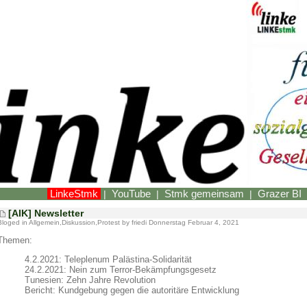
LinkeStmk
YouTube
Stmk gemeinsam
Grazer BI
|
|
|
[AIK] Newsletter
Bloged in
Allgemein
,
Diskussion
,
Protest
by friedi Donnerstag Februar 4, 2021
Themen:
4.2.2021: Teleplenum Palästina-Solidarität
24.2.2021: Nein zum Terror-Bekämpfungsgesetz
Tunesien: Zehn Jahre Revolution
Bericht: Kundgebung gegen die autoritäre Entwicklung