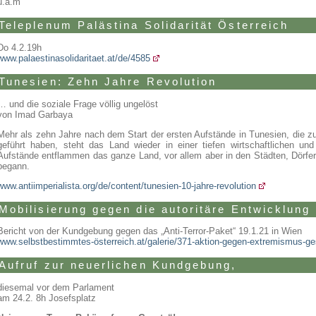
u.a.m
Teleplenum Palästina Solidarität Österreich
Do 4.2.19h
www.palaestinasolidaritaet.at/de/4585
Tunesien: Zehn Jahre Revolution
… und die soziale Frage völlig ungelöst
von Imad Garbaya
Mehr als zehn Jahre nach dem Start der ersten Aufstände in Tunesien, die z
geführt haben, steht das Land wieder in einer tiefen wirtschaftlichen und
Aufstände entflammen das ganze Land, vor allem aber in den Städten, Dörfer
begann.
www.antiimperialista.org/de/content/tunesien-10-jahre-revolution
Mobilisierung gegen die autoritäre Entwicklung
Bericht von der Kundgebung gegen das „Anti-Terror-Paket“ 19.1.21 in Wien
www.selbstbestimmtes-österreich.at/galerie/371-aktion-gegen-extremismus-ge
Aufruf zur neuerlichen Kundgebung,
diesemal vor dem Parlament
am 24.2. 8h Josefsplatz