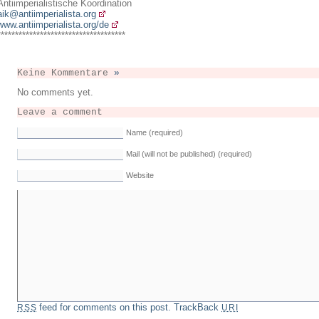
Antiimperialistische Koordination
aik@antiimperialista.org
www.antiimperialista.org/de
************************************
Keine Kommentare
»
No comments yet.
Leave a comment
Name (required)
Mail (will not be published) (required)
Website
feed for comments on this post.
TrackBack
RSS
URI