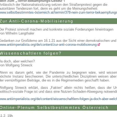
Nein zum „Terror-Bekämpfungs-Gesetz“!
Anlässlich der Nationalratssitzung setzen den Straßenprotest gegen die
autoritären Tendenzen fort, denn es geht um die Meinungsfreiheit:
www.selbstbestimmtes-österreich.at/termin/378-nein-zum-terror-bekaempfung
Zur Anti-Corona-Mobilisierung
Der Protest sinnvoll machen und konkrete soziale Forderungen hineintragen
von Wilhelm Langthaler
Gedanken zur Großdemo am 16.1.21 aus der Sicht einer demokratischen und 
www.antiimperialista.org/de/content/zur-anti-corona-mobilisierung
Wissenschaftlern folgen?
Ja doch, aber welchen?
von Wolfgang Streeck
Wenn es darum geht, wie der Pandemie zu begegnen wäre, wird wissens
höchste Instanz beschworen. Die unterschiedlichen Disziplinen weisen aber
der vernünftigsten Beiträge, die es in die Regimemedien geschafft haben.
Wolfgang Streeck erklärt, dass „Fakten“ allein nichts heißen, dass der 
politisch-soziale Frage ist und dass eine Nutzen-Schaden-Abwegung notwendi
www.antiimperialista.org/de/content/wissenschaftlern-folgen-ja-doch-aber-wel
Online-Plenum Selbstbestimmtes Österreich
11.2. 19h