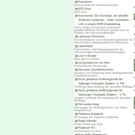
Kominform
Kommunistische Inforamtionsseite
KPÖ-Graz
KPÖ Graz
Krysmanski: Ein Soziologe, der aktuelle
Strukturen analysiert – leider Verstorben –
Link zu einem WDR-Radiobeitrag
Hans Jürgen Krysmanski analysierte
gesellschaftliche Strukturen gerade auch im
Hinblick der Klassenproblematik
Labournet Österreich
Kommunikations und Informationsplattform für
demokratisch-antikapitalistische Menschen
LabourStart
Nachrichten- und Kampagnenportal der
internationalen Gewerkschaftsbewegung
Lost in Europe
Blog über EU-Politik
nd journalismus von links
Online-Nachrichtenjournal
Netzwerk Grundeinkommen
Initiative zur Einführung eines bedingungslosen
Grundeinkommens
Nicht gehaltene Eröffnungsrede der
Salburger Festspiele Zieglers -2. Teil
Treffende Beschreibung der aktuellen Weltlage
Nicht gehaltene Eröffnungsrede der
Salzburger Festspiele Zieglers – 1.Tei
Zieglers treffende Beschreibung der aktuellen
Weltlage
Nie wieder Krieg
Homepage der Antikriegsaktion von Sahra
Wagenknecht
Palästina Solidarität
Homepage der Palästina Solidarität
Radio Helsinki
Freies Radio aus Graz
Realraum R3
Hackerspace in Graz
Rote Hilfe (Steiermark)