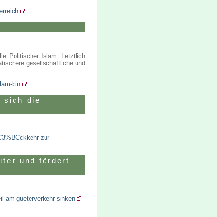
erreich
e Politischer Islam. Letztlich
ischere gesellschaftliche und
lam-bin
 sich die
%C3%BCckkehr-zur-
iter und fördert
eil-am-gueterverkehr-sinken