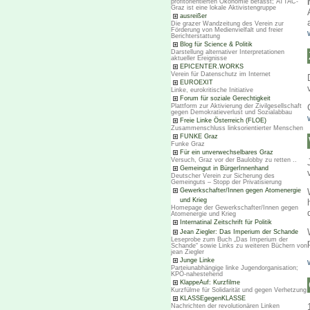
profitorientierten Ökonomie befasst; ATTAC-
Graz ist eine lokale Aktivistengruppe
ausreißer
Die grazer Wandzeitung des Verein zur
Förderung von Medienvielfalt und freier
Berichterstattung
Blog für Science & Politik
Darstellung alternativer Interpretationen
aktueller Ereignisse
EPICENTER.WORKS
Verein für Datenschutz im Internet
EUROEXIT
Linke, eurokritische Initiative
Forum für soziale Gerechtigkeit
Plattform zur Aktivierung der Zivilgesellschaft
gegen Demokratieverlust und Sozialabbau
Freie Linke Österreich (FLOE)
Zusammenschluss linksorientierter Menschen
FUNKE Graz
Funke Graz
Für ein unverwechselbares Graz
Versuch, Graz vor der Baulobby zu retten ..
Gemeingut in BürgerInnenhand
Deutscher Verein zur Sicherung des
Gemeinguts – Stopp der Privatisierung
Gewerkschafter/Innen gegen Atomenergie
und Krieg
Homepage der Gewerkschafter/Innen gegen
Atomenergie und Krieg
Internatinal Zeitschrift für Politik
Jean Ziegler: Das Imperium der Schande
Leseprobe zum Buch „Das Imperium der
Schande“ sowie Links zu weiteren Büchern von
jean Ziegler
Junge Linke
Parteiunabhängige linke Jugendorganisation;
KPÖ-nahestehend
KlappeAuf: Kurzfilme
Kurzfülme für Solidarität und gegen Verhetzung
KLASSEgegenKLASSE
Nachrichten der revolutionären Linken