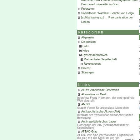
Nachlese zum Zeiteschichtetag an der Karl-
Franzens-Universität in Graz
Programm
Sozialforum Warclaw: Bericht von Helga
[solidaritaet-graz] … Reorganisation der
Linken
Kategorien
Allgemein
Diskussion
Geld
Krise
Systemalternativen
Matriarchale Gesellschaft
Revolutionen
Protest
Sitzungen
Links
Aktive Arbeitslose Österreich
Alternative zu Geld
Interview Franz Hörmann, der eine geldfreie
Welt darstellt.
AMSEL
Grazer Verein für arbeitslose Menschen
Antifaschistische Aktion (AfA)
Infoblatt der revolutionär antifaschistischen
Bewegung
Antiimperialistisches Lager
Homepage der AIK (Antiimperialistische
Koordination)
ATTAC-Graz
ATTAC iste eine internationale Organisation,
die sich mit der Kritik an der rein