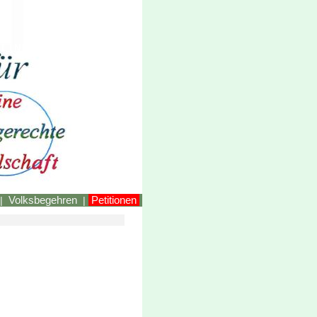
LINKEstmk
Volksbegehren
Petitionen
|
|