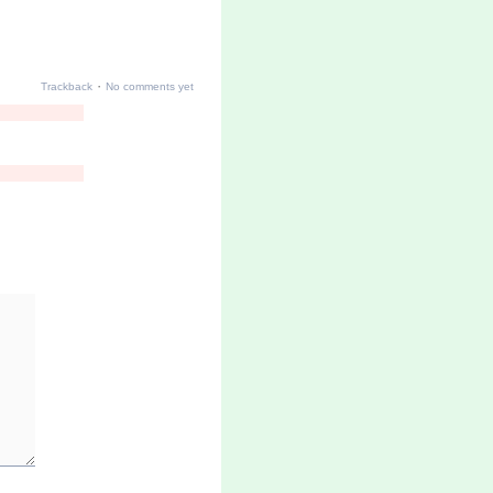
·
Trackback
No comments yet