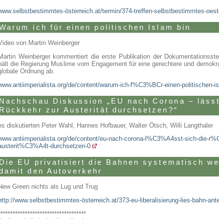
www.selbstbestimmtes-österreich.at/termin/374-treffen-selbstbestimmtes-oest
Warum ich für einen politischen Islam bin
Video von Martin Weinberger
Martin Weinberger kommentiert die erste Publikation der Dokumentationsstell
hält die Regierung Muslime vom Engagement für eine gerechtere und demokrat
globale Ordnung ab.
www.antiimperialista.org/de/content/warum-ich-f%C3%BCr-einen-politischen-is
Nachschau Diskussion „EU nach Corona – lässt
Rückkehr zur Austerität durchsetzen?“
es diskutierten Peter Wahl, Hannes Hofbauer, Walter Ötsch, Willi Langthaler
www.antiimperialista.org/de/content/eu-nach-corona-l%C3%A4sst-sich-die-r
austerit%C3%A4t-durchsetzen-0
Die EU privatisiert die Bahnen systematisch we
damit den Autoverkehr
New Green nichts als Lug und Trug
http://www.selbstbestimmtes-österreich.at/373-eu-liberalisierung-lies-bahn-ant
************************************