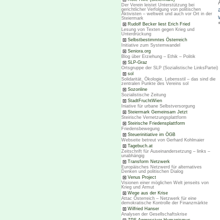
Der Verein leistet Unterstützung bei
gerichtlicher Verfolgung von politischen
Aktivisten – weltweit und auch vor Ort in der
Steiermark
Rudolf Becker liest Erich Fried
Lesung von Texten gegen Krieg und
Unterdrückung
Selbstbestimmtes Österreich
Initiative zum Systemwandel
Seniora.org
Blog über Erziehung – Ethik – Politik
SLP-Graz
Ortsgruppe der SLP (Sozialistische LinksPartei)
sol
Solidarität, Ökologie, Lebensstil – das sind die
zentralen Punkte des Vereins sol
Sozonline
Sozialistische Zeitung
StadtFruchtWien
Iniative für urbane Selbstversorgung
Steiermark Gemeinsam Jetzt
Steirische Vernetzungsplattform
Steirische Friedensplattform
Friedensbewegung
Steuerinitiative im ÖGB
Webseite betreut von Gerhard Kohlmaier
Tagebuch.at
Zeitschrift für Auseinandersetzung – links –
unabhängig
Transform Netzwerk
Europäisches Netzwerd für alternatives
Denken und politischen Dialog
Venus Project
Visionen einer möglichen Welt jenseits von
Krieg und Armut
Wege aus der Krise
Attac Österreich – Netzwerk für eine
demokratische Kontrolle der Finanzmärkte
Wilfried Hanser
Analysen der Gesellschaftskrise